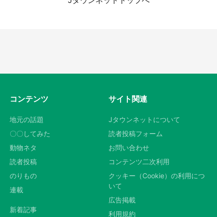
『小林さんちのメイドラゴン』と舞台のモデ
ル・越谷がコラボ 田んぼアートの見頃にあわ
都道府選択
せて企画続々【7／31～】
もっとみる
コンテンツ
サイト関連
地元の話題
Jタウンネットについて
〇〇してみた
読者投稿フォーム
動物ネタ
お問い合わせ
読者投稿
コンテンツ二次利用
のりもの
クッキー（Cookie）の利用につ
いて
連載
広告掲載
新着記事
利用規約