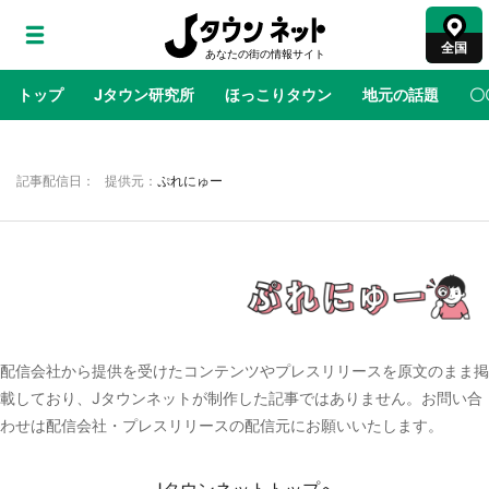
全国
トップ
Jタウン研究所
ほっこりタウン
地元の話題
〇
地域×二次元
絶景
あの時はありがとう
物語がはじ
記事配信日： 提供元：
ぷれにゅー
ラプラス・ダークネスが栃木県を征服！？ 県
公式プロモ動画で「聖地」が生産されてます
【7／31～1／31】
『薬屋のひとりごと』の〝舞〟の世界に入り込
む 六本木ヒルズ展望台でコラボ、本邦初公開
配信会社から提供を受けたコンテンツやプレスリリースを原文のまま掲
の「猫猫像」も【8／1～10／26】
載しており、Jタウンネットが制作した記事ではありません。お問い合
わせは配信会社・プレスリリースの配信元にお願いいたします。
日向翔陽＆影山飛雄が笹かまを食べる！ アニ
メ『ハイキュー！！』×老舗「鐘崎」コラボで
限定グッズも【8／1～31】
Jタウンネットトップへ