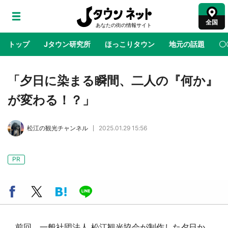
全国
トップ
Jタウン研究所
ほっこりタウン
地元の話題
〇
地域×二次元
絶景
あの時はありがとう
物語がはじ
「夕日に染まる瞬間、二人の『何か』
が変わる！？」
アニメ『はたらく細胞』と神奈川県の3度目コ
ラボ 作品の世界観通じて「小児がん」学べる
松江の観光チャンネル
2025.01.29 15:56
【8／10～31※平日限定】
鳥取・境港「ゲゲゲの妖怪楽園」限定だった鬼
PR
太郎グッズ買える 銀座・博品館TOY PARKへ
急げ【8／8～31】
ラプラス・ダークネスが栃木県を征服！？ 県
公式プロモ動画で「聖地」が生産されてます
【7／31～1／31】
前回、一般社団法人 松江観光協会が制作した夕日か