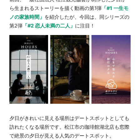
ら生まれるストーリーを描く動画の第
1
弾
「
#1
一生モ
『薬屋のひとりごと』の〝舞〟の世界に入り込
ノの家族時間」
を紹介したが、今回は、同シリーズの
む 六本木ヒルズ展望台でコラボ、本邦初公開
第
2
弾
「
#2
恋人未満の二人」
に注目！
の「猫猫像」も【8／1～10／26】
もっとみる
夕日がきれいに見える場所はデートスポットとしても
訪れたくなる場所です。松江市の珈琲館湖北店も窓際
で絶景の夕日が見える人気のデートスポット。