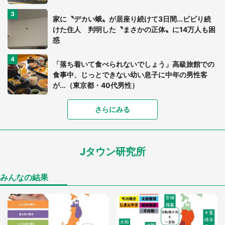
家に〝デカい蛾〟が居座り続けて3日間...ビビり続
けた住人 判明した〝まさかの正体〟に14万人も困
惑
「落ち着いて食べられないでしょう」高級旅館での
食事中、じっとできない幼い息子に中年の男性客
が...（東京都・40代男性）
「富豪すぎ」1歳息子の〝店頭駄々こね〟の内容に1.
さらにみる
7万人驚がく 「お菓子売り場ならまだしも...」「ハ
ードル高い」
Jタウン研究所
あまりにも四角すぎる猫、激写される 「これもう
座布団だろ」「食パンの耳」と1.4万人困惑
みんなの結果
「閉所恐怖症の私は新幹線で大パニック。隣席の青
年に『手を繋いで』とお願いしたら...」 体験談に
8万人感動