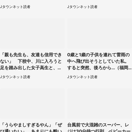
たわけ（東京都・40代女性）
も聞かず...
Jタウンネット読者
Jタウンネット読者
「親も先生も、友達も信用でき
0歳と1歳の子供を連れて雷雨の
ない」 下校中、川に入ろうと
中へ飛び出そうとしていた私。
足を踏み出した女子高生と、彼
すると突然、後ろから...（福岡
女を止めた予想外の存在
県・30代女性）
Jタウンネット読者
Jタウンネット読者
「うらやましすぎるやん」「ぜ
台風前で大混雑のスーパー、レ
ひ通いたい」 あまりにも酷い
ジは30分待つ行列。ベビーカー