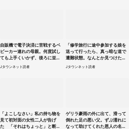
性）
自販機で電子決済に苦戦するベ
「修学旅行に途中参加する娘を
ビーカー連れの母親。何度試し
送って行ったら、真っ暗な道で
ても上手くいかず、後ろに並ん
遭難状態。なんとか見つけた民
でた私は思わず...（埼玉県・20
家に助けを求めると、住人の男
Jタウンネット読者
Jタウンネット読者
代女性）
性が...」
「よこしなさい」私の持ち物を
ゲリラ豪雨の外に出て、滑って
見て初対面の女性二人が告げ
倒れた足の悪い父。ずぶ濡れに
た 「それはちょっと」と断っ
なって助けてくれた恩人の名前