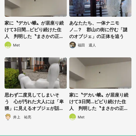
家に〝デカい蛾〟が居座り続
あなたたち、一体ナニモ
けて3日間...ビビり続けた住
ノ...？ 郡山の街に佇む「謎
人 判明した〝まさかの正
のオブジェ」の正体を追う
体〟に14万人も困惑
Met
福田 週人
思わず二度見してしまいそ
家に〝デカい蛾〟が居座り続
う 心が汚れた大人には「卑
けて3日間...ビビり続けた住
猥」に見えるオブジェが話題
人 判明した〝まさかの正
に
体〟に14万人も困惑
井上 祐亮
Met