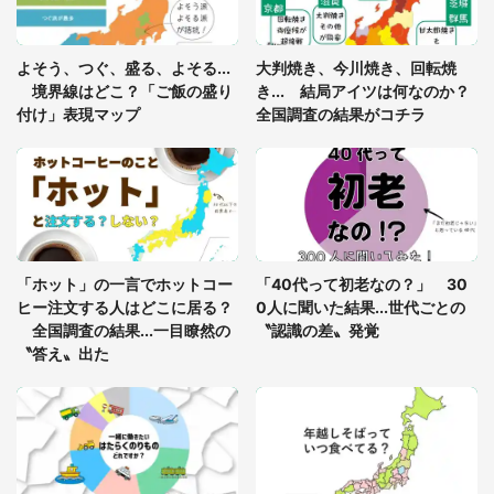
「ゾワゾワする」「本当に気持ち悪い」 道端でバ
よそう、つぐ、盛る、よそる...
大判焼き、今川焼き、回転焼
グっちゃってた〝野生の野菜〟に6.5万人戦慄
境界線はどこ？「ご飯の盛り
き... 結局アイツは何なのか？
付け」表現マップ
全国調査の結果がコチラ
「○○がない街に住んでいます」住人の呟きに30万
人驚がく 何が存在しないか、あなたはわかる？
「修学旅行に途中参加する娘を送って行ったら、真
っ暗な道で遭難状態。なんとか見つけた民家に助け
「ホット」の一言でホットコー
「40代って初老なの？」 30
を求めると、住人の男性が...」
ヒー注文する人はどこに居る？
0人に聞いた結果...世代ごとの
全国調査の結果...一目瞭然の
〝認識の差〟発覚
〝答え〟出た