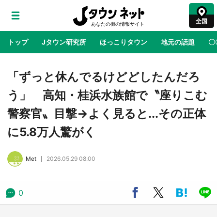
全国
トップ
Jタウン研究所
ほっこりタウン
地元の話題
〇
地域×二次元
絶景
あの時はありがとう
物語がはじ
「ずっと休んでるけどどしたんだろ
う」 高知・桂浜水族館で〝座りこむ
ラプラス・ダークネスが栃木県を征服！？ 県
警察官〟目撃→よく見ると...その正体
公式プロモ動画で「聖地」が生産されてます
【7／31～1／31】
に5.8万人驚がく
『薬屋のひとりごと』の〝舞〟の世界に入り込
Met
2026.05.29 08:00
む 六本木ヒルズ展望台でコラボ、本邦初公開
の「猫猫像」も【8／1～10／26】
0
日向翔陽＆影山飛雄が笹かまを食べる！ アニ
メ『ハイキュー！！』×老舗「鐘崎」コラボで
限定グッズも【8／1～31】