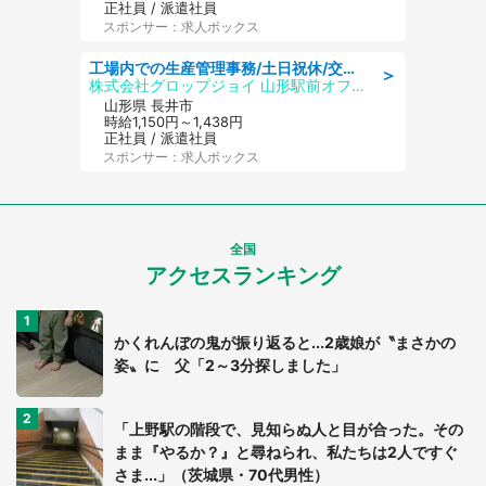
正社員 / 派遣社員
スポンサー：求人ボックス
工場内での生産管理事務/土日祝休/交通費支給
＞
株式会社グロップジョイ 山形駅前オフィス
山形県 長井市
時給1,150円～1,438円
正社員 / 派遣社員
スポンサー：求人ボックス
全国
アクセスランキング
かくれんぼの鬼が振り返ると...2歳娘が〝まさかの
姿〟に 父「2～3分探しました」
「上野駅の階段で、見知らぬ人と目が合った。その
まま『やるか？』と尋ねられ、私たちは2人ですぐ
さま...」（茨城県・70代男性）