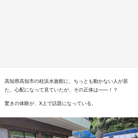
『小林さんちのメイドラゴン』と舞台のモデ
ル・越谷がコラボ 田んぼアートの見頃にあわ
せて企画続々【7／31～】
もっとみる
高知県高知市の桂浜水族館に、ちっとも動かない人が居
た。心配になって見ていたが、その正体は――！？
驚きの体験が、X上で話題になっている。