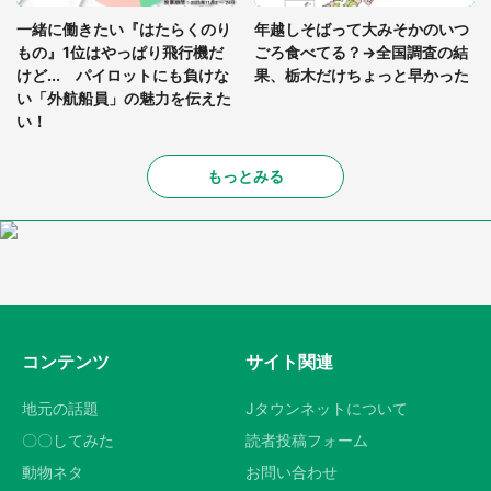
一緒に働きたい『はたらくのり
年越しそばって大みそかのいつ
もの』1位はやっぱり飛行機だ
ごろ食べてる？→全国調査の結
けど... パイロットにも負けな
果、栃木だけちょっと早かった
い「外航船員」の魅力を伝えた
い！
もっとみる
コンテンツ
サイト関連
地元の話題
Jタウンネットについて
〇〇してみた
読者投稿フォーム
動物ネタ
お問い合わせ