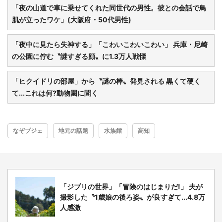
「夜の山道で車に乗せてくれた同世代の男性。彼との会話で鳥
肌が立ったワケ」(大阪府・50代男性)
「夜中に見たら失神する」「こわいこわいこわい」 兵庫・尼崎
の公園に佇む〝謎すぎる顔〟に1.3万人戦慄
「ヒクイドリの部屋」から〝謎の棒〟発見される 黒くて硬く
て...これは何?動物園に聞く
なぞブジェ
地元の話題
水族館
高知
「ジブリの世界」「冒険のはじまりだ!」 夫が
撮影した〝1歳娘の後ろ姿〟が良すぎて...4.8万
人感激