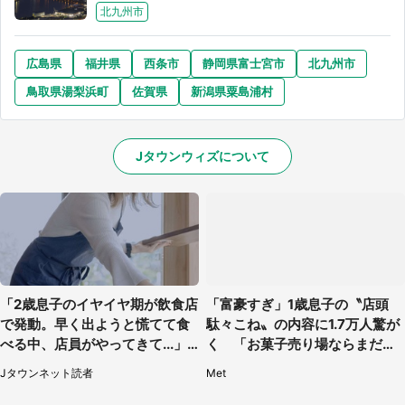
北九州市
広島県
福井県
西条市
静岡県富士宮市
北九州市
鳥取県湯梨浜町
佐賀県
新潟県粟島浦村
Jタウンウィズについて
「2歳息子のイヤイヤ期が飲食店
「富豪すぎ」1歳息子の〝店頭
で発動。早く出ようと慌てて食
駄々こね〟の内容に1.7万人驚が
べる中、店員がやってきて...」
く 「お菓子売り場ならまだし
（岡山県・40代女性）
も...」「ハードル高い」
Jタウンネット読者
Met