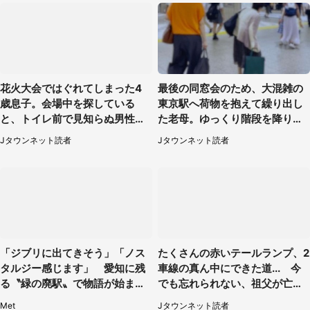
花火大会ではぐれてしまった4
最後の同窓会のため、大混雑の
歳息子。会場中を探している
東京駅へ荷物を抱えて繰り出し
と、トイレ前で見知らぬ男性に
た老母。ゆっくり階段を降りて
（東京都・女性）
たらスーツの男性が（東京都・
Jタウンネット読者
Jタウンネット読者
50代女性）
「ジブリに出てきそう」「ノス
たくさんの赤いテールランプ、2
タルジー感じます」 愛知に残
車線の真ん中にできた道... 今
る〝緑の廃駅〟で物語が始まり
でも忘れられない、祖父が亡く
そう
なった夜に見た光景（30代女
Met
Jタウンネット読者