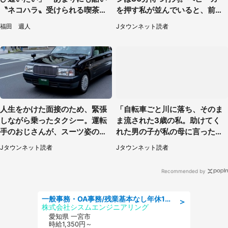
〝ネコハラ〟受けられる喫茶店
を押す私が並んでいると、前の
に5.3万人驚がく
男性客が...
福田 週人
Jタウンネット読者
人生をかけた面接のため、緊張
「自転車ごと川に落ち、そのま
しながら乗ったタクシー。運転
ま流された3歳の私。助けてく
手のおじさんが、スーツ姿の私
れた男の子が私の母に言ったの
を見て...（福岡県・30代女性）
は...」（千葉県・20代女性）
Jタウンネット読者
Jタウンネット読者
Recommended by
一般事務・OA事務/残業基本なし年休130日社保完備の一般・調達事務
＞
株式会社シスムエンジニアリング
愛知県 一宮市
時給1,350円～