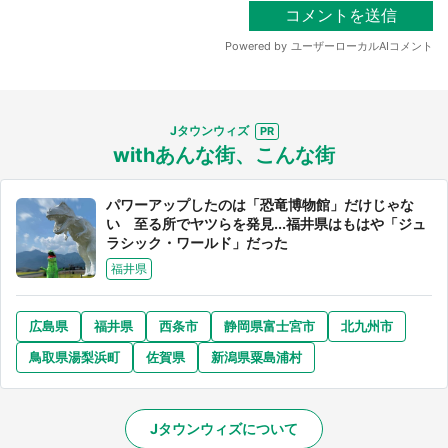
Jタウンウィズ
withあんな街、こんな街
パワーアップしたのは「恐竜博物館」だけじゃな
い 至る所でヤツらを発見...福井県はもはや「ジュ
ラシック・ワールド」だった
福井県
広島県
福井県
西条市
静岡県富士宮市
北九州市
鳥取県湯梨浜町
佐賀県
新潟県粟島浦村
Jタウンウィズについて