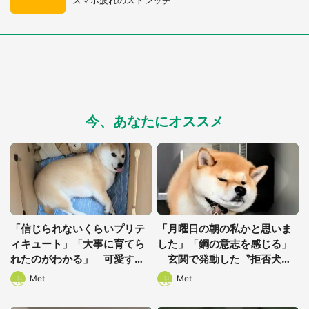
今、あなたにオススメ
「信じられないくらいプリテ
「月曜日の朝の私かと思いま
ィキュート」「大事に育てら
した」「鋼の意志を感じる」
れたのがわかる」 可愛すぎ
玄関で発動した〝拒否犬〟
る〝箱入り娘〟が6.7万人を魅
に2.7万人ほっこり
Met
Met
了