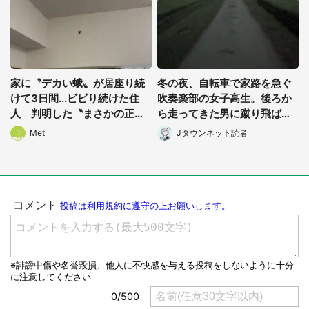
家に〝デカい蛾〟が居座り続
冬の夜、自転車で家路を急ぐ
けて3日間...ビビり続けた住
吹奏楽部の女子高生。後ろか
人 判明した〝まさかの正
ら走ってきた男に蹴り飛ばさ
体〟に14万人も困惑
れて、そのまま...
Met
Jタウンネット読者