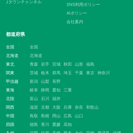
Jタウンチャンネル
SNS利用ポリシー
AIポリシー
会社案内
都道府県
全国
全国
北海道
北海道
東北
青森
岩手
宮城
秋田
山形
福島
関東
茨城
栃木
群馬
埼玉
千葉
東京
神奈川
甲信越
新潟
山梨
長野
東海
岐阜
静岡
愛知
三重
北陸
富山
石川
福井
関西
滋賀
京都
大阪
兵庫
奈良
和歌山
中国
鳥取
島根
岡山
広島
山口
四国
徳島
香川
愛媛
高知
九州
福岡
佐賀
長崎
熊本
大分
宮崎
鹿児島
沖縄