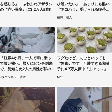
を感じる」 ふわふわアザラシ
ひ通いたい」 あまりにも酷い
の〝赤い異変〟に3.2万人戦慄
〝ネコハラ〟受けられる喫茶店
に5.3万人驚がく
福田 週人
「妊娠4か月、一人で車に乗っ
フグだけど、丸ごといっても
て買い物へ。帰りにピンチ到来
〝無毒〟です 可愛すぎる和菓
で、見知らぬ2人の男性が私の車
子に4.7万人夢中「ふぐぅ～」
を...」（30代女性）
「職人の技ですね」
Jタウンネット読者
Met