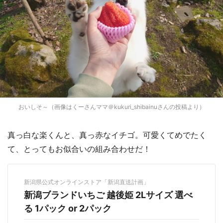
おいしそ～（画像はくーさんママ＠kukuri_shibainuさんの投稿より）
真っ白な楽くんと、真っ赤なイチゴ。可愛くてめでたく
て、とってもお似合いの組み合わせだ！
新潟県公式オンラインストア「新潟直送計画」
新潟ブランドいちご 越後姫 2Lサイズ 選べ
る 1パック or 2パック