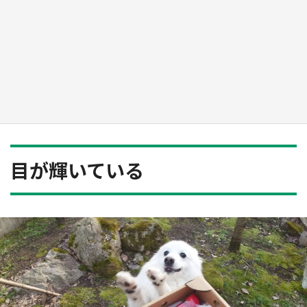
日向翔陽＆影山飛雄が笹かまを食べる！ アニ
メ『ハイキュー！！』×老舗「鐘崎」コラボで
限定グッズも【8／1～31】
もっとみる
目が輝いている