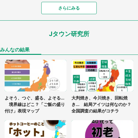
「富豪すぎ」1歳息子の〝店頭駄々こね〟の内容に1.
さらにみる
7万人驚がく 「お菓子売り場ならまだしも...」「ハ
ードル高い」
Jタウン研究所
「閉所恐怖症の私は新幹線で大パニック。隣席の青
年に『手を繋いで』とお願いしたら...」 体験談に
8万人感動
みんなの結果
「ゾワゾワする」「本当に気持ち悪い」 道端でバ
グっちゃってた〝野生の野菜〟に6.5万人戦慄
あまりにも四角すぎる猫、激写される 「これもう
よそう、つぐ、盛る、よそる...
大判焼き、今川焼き、回転焼
座布団だろ」「食パンの耳」と1.4万人困惑
境界線はどこ？「ご飯の盛り
き... 結局アイツは何なのか？
付け」表現マップ
全国調査の結果がコチラ
「修学旅行に途中参加する娘を送って行ったら、真
っ暗な道で遭難状態。なんとか見つけた民家に助け
を求めると、住人の男性が...」