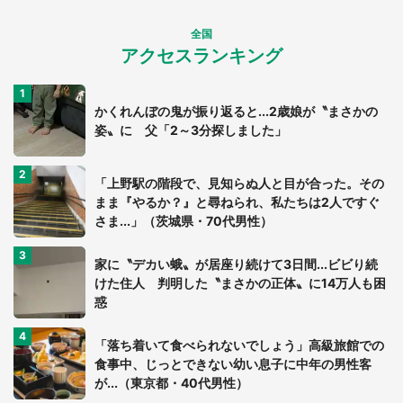
全国
アクセスランキング
かくれんぼの鬼が振り返ると...2歳娘が〝まさかの
姿〟に 父「2～3分探しました」
「上野駅の階段で、見知らぬ人と目が合った。その
まま『やるか？』と尋ねられ、私たちは2人ですぐ
さま...」（茨城県・70代男性）
家に〝デカい蛾〟が居座り続けて3日間...ビビり続
けた住人 判明した〝まさかの正体〟に14万人も困
惑
「落ち着いて食べられないでしょう」高級旅館での
食事中、じっとできない幼い息子に中年の男性客
が...（東京都・40代男性）