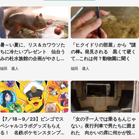
暑～い夏に、リス＆カワウソた
「ヒクイドリの部屋」から〝謎
ちに冷たいプレゼント 仙台う
の棒〟発見される 黒くて硬く
みの杜水族館の企画がやさしい
て...これは何？動物園に聞く
【7／31～8／23】
福田 週人
福田 週人
【7／18～9／23】ビンゴでス
「女の子一人では乗るもんじゃ
ペシャルコラボグッズもらえ
ない」夜行列車で男たちに囲ま
る！ 名鉄ポケモンスタンプラ
れた 向かいの席に何かが投げ