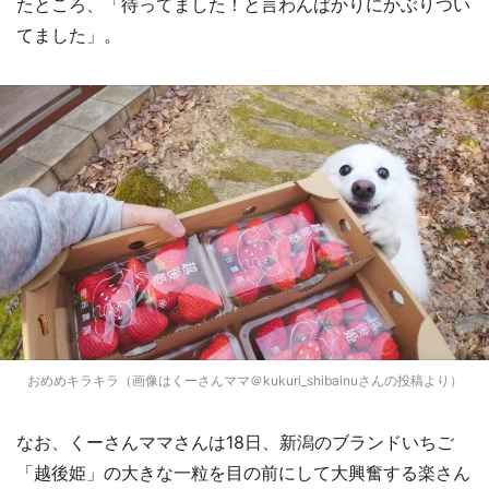
たところ、「待ってました！と言わんばかりにかぶりつい
てました」。
おめめキラキラ（画像はくーさんママ＠kukuri_shibainuさんの投稿より）
なお、くーさんママさんは18日、新潟のブランドいちご
「越後姫」の大きな一粒を目の前にして大興奮する楽さん