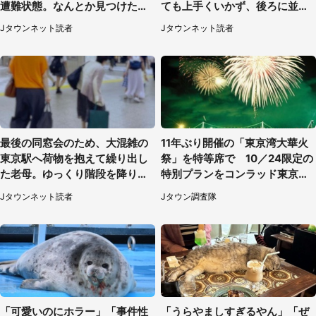
遭難状態。なんとか見つけた民
ても上手くいかず、後ろに並ん
家に助けを求めると、住人の男
でた私は思わず...（埼玉県・20
Jタウンネット読者
Jタウンネット読者
性が...」
代女性）
最後の同窓会のため、大混雑の
11年ぶり開催の「東京湾大華火
東京駅へ荷物を抱えて繰り出し
祭」を特等席で 10／24限定の
た老母。ゆっくり階段を降りて
特別プランをコンラッド東京が
たらスーツの男性が（東京都・
販売【8／3～10／16】
Jタウンネット読者
Jタウン調査隊
50代女性）
「可愛いのにホラー」「事件性
「うらやましすぎるやん」「ぜ