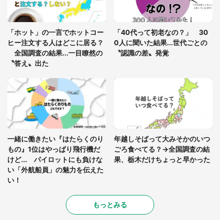
「孫にあげると思って、あなたにこれをあげる」
真夏の山道で見知らぬお婆さんに握らされたもの
「ホット」の一言でホットコー
「40代って初老なの？」 30
（山口県・30代女性）
ヒー注文する人はどこに居る？
0人に聞いた結果...世代ごとの
全国調査の結果...一目瞭然の
〝認識の差〟発覚
〝答え〟出た
一緒に働きたい『はたらくのり
年越しそばって大みそかのいつ
もの』1位はやっぱり飛行機だ
ごろ食べてる？→全国調査の結
けど... パイロットにも負けな
果、栃木だけちょっと早かった
い「外航船員」の魅力を伝えた
い！
もっとみる