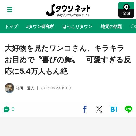
全国
トップ
Jタウン研究所
ほっこりタウン
地元の話題
〇
地域×二次元
絶景
あの時はありがとう
物語がはじ
大好物を見たワンコさん、キラキラ
お目めで〝喜びの舞〟 可愛すぎる反
鳥取・境港「ゲゲゲの妖怪楽園」限定だった鬼
応に5.4万人もん絶
太郎グッズ買える 銀座・博品館TOY PARKへ
急げ【8／8～31】
福田 週人
2026.05.23 19:00
ラプラス・ダークネスが栃木県を征服！？ 県
公式プロモ動画で「聖地」が生産されてます
【7／31～1／31】
0
『薬屋のひとりごと』の〝舞〟の世界に入り込
む 六本木ヒルズ展望台でコラボ、本邦初公開
の「猫猫像」も【8／1～10／26】