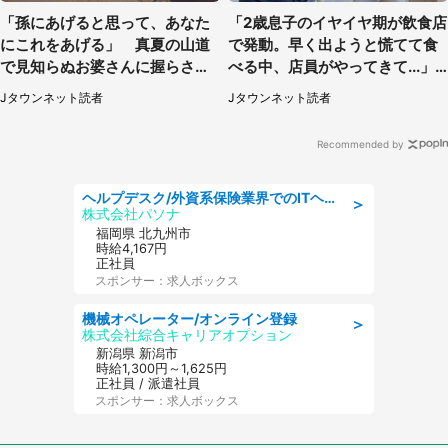
「孫にあげると思って、あなた
「2歳息子のイヤイヤ期が飲食店
にこれをあげる」 真夏の山道
で発動。早く出ようと慌てて食
で見知らぬお婆さんに握らされ
べる中、店員がやってきて...」
たもの（山口県・30代女性）
（岡山県・40代女性）
Jタウンネット読者
Jタウンネット読者
Recommended by
ヘルプデスク/外資系保険業界でのITヘルプデスク業務/駅近/即日勤務可/ヘルプデスク
＞
株式会社パソナ
福岡県 北九州市
時給4,167円
正社員
スポンサー：求人ボックス
機械オペレーター/オンライン登録
＞
株式会社綜合キャリアオプション
新潟県 新潟市
時給1,300円～1,625円
正社員 / 派遣社員
スポンサー：求人ボックス