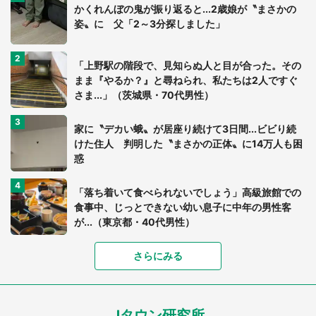
かくれんぼの鬼が振り返ると...2歳娘が〝まさかの
姿〟に 父「2～3分探しました」
「上野駅の階段で、見知らぬ人と目が合った。その
まま『やるか？』と尋ねられ、私たちは2人ですぐ
さま...」（茨城県・70代男性）
家に〝デカい蛾〟が居座り続けて3日間...ビビり続
けた住人 判明した〝まさかの正体〟に14万人も困
惑
「落ち着いて食べられないでしょう」高級旅館での
食事中、じっとできない幼い息子に中年の男性客
が...（東京都・40代男性）
さらにみる
「可愛いのにホラー」「事件性を感じる」 ふわふ
わアザラシの〝赤い異変〟に3.2万人戦慄
Jタウン研究所