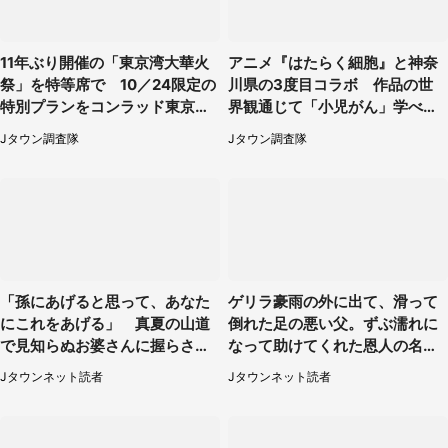
11年ぶり開催の「東京湾大華火
アニメ『はたらく細胞』と神奈
祭」を特等席で 10／24限定の
川県の3度目コラボ 作品の世
特別プランをコンラッド東京が
界観通じて「小児がん」学べる
販売【8／3～10／16】
【8／10～31※平日限定】
Jタウン調査隊
Jタウン調査隊
「孫にあげると思って、あなた
ゲリラ豪雨の外に出て、滑って
にこれをあげる」 真夏の山道
倒れた足の悪い父。ずぶ濡れに
で見知らぬお婆さんに握らされ
なって助けてくれた恩人の名前
たもの（山口県・30代女性）
も聞かず...
Jタウンネット読者
Jタウンネット読者