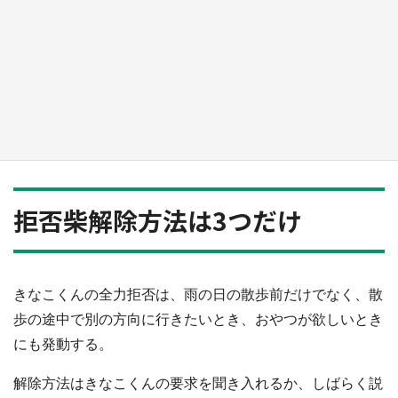
『薬屋のひとりごと』の〝舞〟の世界に入り込
む 六本木ヒルズ展望台でコラボ、本邦初公開
の「猫猫像」も【8／1～10／26】
もっとみる
拒否柴解除方法は3つだけ
きなこくんの全力拒否は、雨の日の散歩前だけでなく、散
歩の途中で別の方向に行きたいとき、おやつが欲しいとき
にも発動する。
解除方法はきなこくんの要求を聞き入れるか、しばらく説