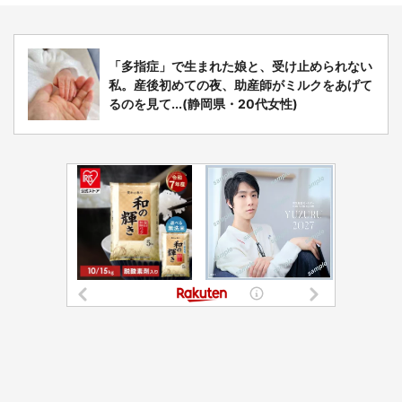
「多指症」で生まれた娘と、受け止められない
私。産後初めての夜、助産師がミルクをあげて
るのを見て...(静岡県・20代女性)