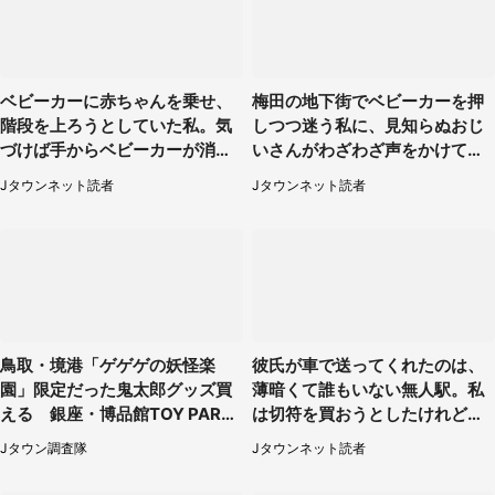
ベビーカーに赤ちゃんを乗せ、
梅田の地下街でベビーカーを押
階段を上ろうとしていた私。気
しつつ迷う私に、見知らぬおじ
づけば手からベビーカーが消え
いさんがわざわざ声をかけてき
ていて（神奈川県・60代女性）
て（兵庫県・30代女性）
Jタウンネット読者
Jタウンネット読者
鳥取・境港「ゲゲゲの妖怪楽
彼氏が車で送ってくれたのは、
園」限定だった鬼太郎グッズ買
薄暗くて誰もいない無人駅。私
える 銀座・博品館TOY PARK
は切符を買おうとしたけれど
へ急げ【8／8～31】
（山形県・20代女性）
Jタウン調査隊
Jタウンネット読者