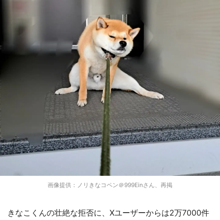
画像提供：ノリきなコペン＠999Einさん、再掲
きなこくんの壮絶な拒否に、Xユーザーからは2万7000件