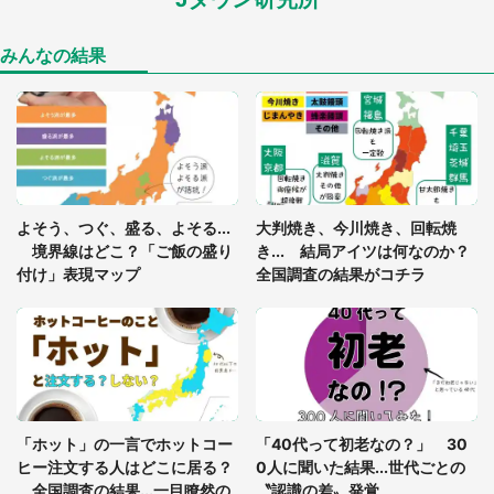
「孫にあげると思って、あなたにこれをあげる」
真夏の山道で見知らぬお婆さんに握らされたもの
（山口県・30代女性）
みんなの結果
「ゾワゾワする」「本当に気持ち悪い」 道端でバ
グっちゃってた〝野生の野菜〟に6.5万人戦慄
「閉所恐怖症の私は新幹線で大パニック。隣席の青
年に『手を繋いで』とお願いしたら...」 体験談に
よそう、つぐ、盛る、よそる...
大判焼き、今川焼き、回転焼
8万人感動
境界線はどこ？「ご飯の盛り
き... 結局アイツは何なのか？
付け」表現マップ
全国調査の結果がコチラ
「富豪すぎ」1歳息子の〝店頭駄々こね〟の内容に1.
7万人驚がく 「お菓子売り場ならまだしも...」「ハ
ードル高い」
あまりにも四角すぎる猫、激写される 「これもう
座布団だろ」「食パンの耳」と1.4万人困惑
「ホット」の一言でホットコー
「40代って初老なの？」 30
ヒー注文する人はどこに居る？
0人に聞いた結果...世代ごとの
全国調査の結果...一目瞭然の
〝認識の差〟発覚