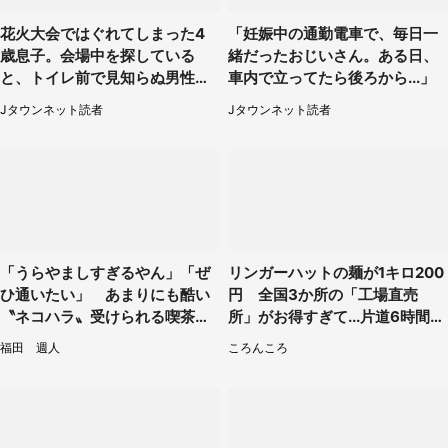
花火大会ではぐれてしまった4
「妊娠中の通勤電車で、毎日一
歳息子。会場中を探している
緒だったおじいさん。ある日、
と、トイレ前で見知らぬ男性に
車内で立ってたら後ろから...」
（東京都・女性）
Jタウンネット読者
Jタウンネット読者
「うらやましすぎるやん」「ぜ
リンガーハットの麺が1キロ200
ひ通いたい」 あまりにも酷い
円 全国3か所の「工場直売
〝ネコハラ〟受けられる喫茶店
所」がお得すぎて...片道6時間か
に5.3万人驚がく
けて来た人も
福田 週人
ころんころ