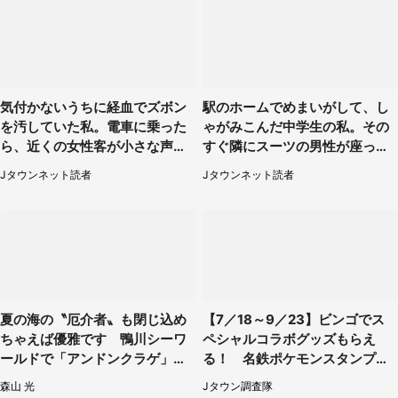
気付かないうちに経血でズボン
駅のホームでめまいがして、し
を汚していた私。電車に乗った
ゃがみこんだ中学生の私。その
ら、近くの女性客が小さな声で
すぐ隣にスーツの男性が座って
（千葉県・10代女性）
きて（千葉県・20代女性）
Jタウンネット読者
Jタウンネット読者
夏の海の〝厄介者〟も閉じ込め
【7／18～9／23】ビンゴでス
ちゃえば優雅です 鴨川シーワ
ペシャルコラボグッズもらえ
ールドで「アンドンクラゲ」期
る！ 名鉄ポケモンスタンプラ
間限定展示【7／29～】
リー2026
森山 光
Jタウン調査隊