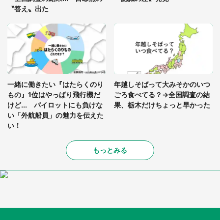
〝答え〟出た
一緒に働きたい『はたらくのり
年越しそばって大みそかのいつ
もの』1位はやっぱり飛行機だ
ごろ食べてる？→全国調査の結
けど... パイロットにも負けな
果、栃木だけちょっと早かった
い「外航船員」の魅力を伝えた
い！
もっとみる