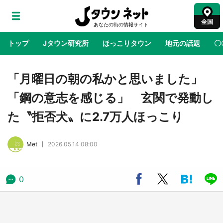
全国
トップ
Jタウン研究所
ほっこりタウン
地元の話題
〇
地域×二次元
絶景
あの時はありがとう
物語がはじ
「月曜日の朝の私かと思いました」
「鋼の意志を感じる」 玄関で発動し
アニメ『はたらく細胞』と神奈川県の3度目コ
た〝拒否犬〟に2.7万人ほっこり
ラボ 作品の世界観通じて「小児がん」学べる
【8／10～31※平日限定】
Met
2026.05.14 08:00
鳥取・境港「ゲゲゲの妖怪楽園」限定だった鬼
太郎グッズ買える 銀座・博品館TOY PARKへ
急げ【8／8～31】
0
ラプラス・ダークネスが栃木県を征服！？ 県
公式プロモ動画で「聖地」が生産されてます
【7／31～1／31】