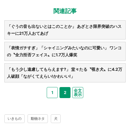
関連記事
「ぐうの音も出ないとはこのことか」 あざとさ限界突破のハス
キーに21万人おてあげ
「表情ガチすぎ」「シャイニングみたいなのに可愛い」 ワンコ
の〝全力拒否フェイス〟に1.7万人爆笑
「もう少し遠慮してもらえます?」 堂々たる〝覗き犬〟に4.2万
人破顔「ながくてえらい!かわいい!」
全文
1
2
表示
いきもの
動物ネタ
犬