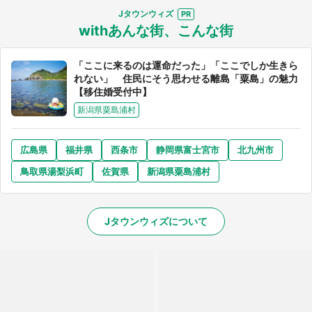
Jタウンウィズ
withあんな街、こんな街
「ここに来るのは運命だった」「ここでしか生きら
れない」 住民にそう思わせる離島「粟島」の魅力
【移住婚受付中】
新潟県粟島浦村
広島県
福井県
西条市
静岡県富士宮市
北九州市
鳥取県湯梨浜町
佐賀県
新潟県粟島浦村
Jタウンウィズについて