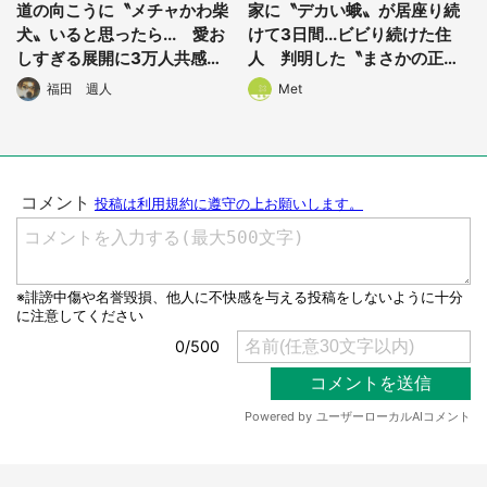
道の向こうに〝メチャかわ柴
家に〝デカい蛾〟が居座り続
犬〟いると思ったら... 愛お
けて3日間...ビビり続けた住
しすぎる展開に3万人共感
人 判明した〝まさかの正
「クソわかる」
体〟に14万人も困惑
福田 週人
Met