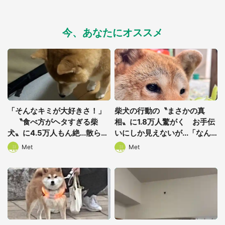
今、あなたにオススメ
「そんなキミが大好きさ！」
柴犬の行動の〝まさかの真
〝食べ方がヘタすぎる柴
相〟に1.8万人驚がく お手伝
犬〟に4.5万人もん絶...散らか
いにしか見えないが...「なん...
してしまう「条件」とは
やて...！」「許す！」
Met
Met