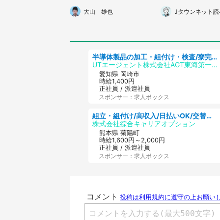
うとしたら、後ろに並ん
歳の我が子が居な
大山 雄也
Jタウンネット読
でいた人が...」(東京
り...」（北海道・
都・40代女性)
女性）
半導体製品の加工・組付け・検査/寮完備/日勤/日払い/工場・製造
UTエージェント株式会社AGT東海第一CU
愛知県 岡崎市
時給1,400円
正社員 / 派遣社員
スポンサー：求人ボックス
組立・組付け/高収入/日払いOK/交替制/20・30・40代活躍中/製造 工場
株式会社綜合キャリアオプション
熊本県 菊陽町
時給1,600円～2,000円
正社員 / 派遣社員
スポンサー：求人ボックス