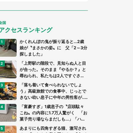
全国
アクセスランキング
かくれんぼの鬼が振り返ると...2歳
娘が〝まさかの姿〟に 父「2～3分
探しました」
「上野駅の階段で、見知らぬ人と目
が合った。そのまま『やるか？』と
尋ねられ、私たちは2人ですぐさ
ま...」（茨城県・70代男性）
「落ち着いて食べられないでしょ
う」高級旅館での食事中、じっとで
きない幼い息子に中年の男性客が...
（東京都・40代男性）
「富豪すぎ」1歳息子の〝店頭駄々
こね〟の内容に1.7万人驚がく 「お
菓子売り場ならまだしも...」「ハー
ドル高い」
あまりにも四角すぎる猫、激写され