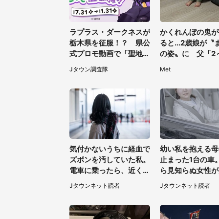
ラプラス・ダークネスが
かくれんぼの鬼が
栃木県を征服！？ 県公
ると...2歳娘が〝
式プロモ動画で「聖地」
の姿〟に 父「2
が生産されてます【7／
探しました」
Jタウン調査隊
Met
31～1／31】
気付かないうちに経血で
幼い私を抱える母
ズボンを汚していた私。
止まった1台の車
電車に乗ったら、近くの
ら見知らぬ女性が
女性客が小さな声で（千
けて...（東京都・
Jタウンネット読者
Jタウンネット読者
葉県・10代女性）
男性）