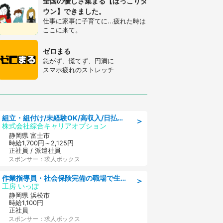
全国の優しさ集まる【ほっこりタ
ウン】できました。
仕事に家事に子育てに...疲れた時は
ここに来て。
ゼロまる
急がず、慌てず、円満に
スマホ疲れのストレッチ
組立・組付け/未経験OK/高収入/日払いOK/寮費無料/交替制
＞
株式会社綜合キャリアオプション
静岡県 富士市
時給1,700円～2,125円
正社員 / 派遣社員
スポンサー：求人ボックス
作業指導員・社会保険完備の職場で生活支援員
＞
工房 いっぽ
静岡県 浜松市
時給1,100円
正社員
スポンサー：求人ボックス