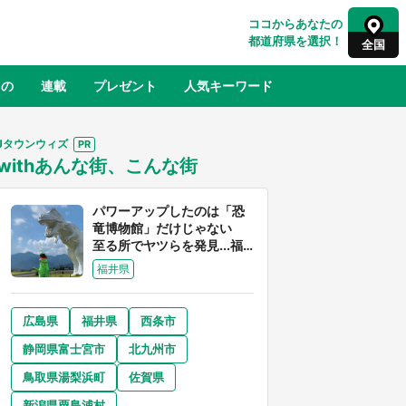
ココからあなたの
都道府県を選択！
全国
もの
連載
プレゼント
人気キーワード
Jタウンウィズ
withあんな街、こんな街
るさと納税
山形
福島
千葉
東京
神奈川
パワーアップしたのは「恐
竜博物館」だけじゃない
至る所でヤツらを発見...福
井県はもはや「ジュラシッ
福井県
ク・ワールド」だった
広島県
福井県
西条市
奈良
和歌山
静岡県富士宮市
北九州市
山口
べ
『小林さんちのメイドラゴン』と舞台
鳥取県湯梨浜町
佐賀県
×老
のモデル・越谷がコラボ 田んぼアー
【8
トの見頃にあわせて企画続々【7／31
新潟県粟島浦村