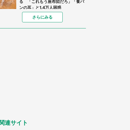
る 「これもう座布団だろ」「食パ
ンの耳」と1.4万人困惑
家に〝デカい蛾〟が居座り続けて3
さらにみる
日間...ビビり続けた住人 判明した
〝まさかの正体〟に14万人も困惑
「○○がない街に住んでいます」住
人の呟きに30万人驚がく 何が存在
しないか、あなたはわかる？
「閉所恐怖症の私は新幹線で大パニ
ック。隣席の青年に『手を繋いで』
とお願いしたら...」 体験談に8万
人感動
梅田の地下街でベビーカーを押しつ
つ迷う私に、見知らぬおじいさんが
わざわざ声をかけてきて（兵庫県・
30代女性）
「ゾワゾワする」「本当に気持ち悪
い」 道端でバグっちゃってた〝野
生の野菜〟に6.5万人戦慄
関連サイト