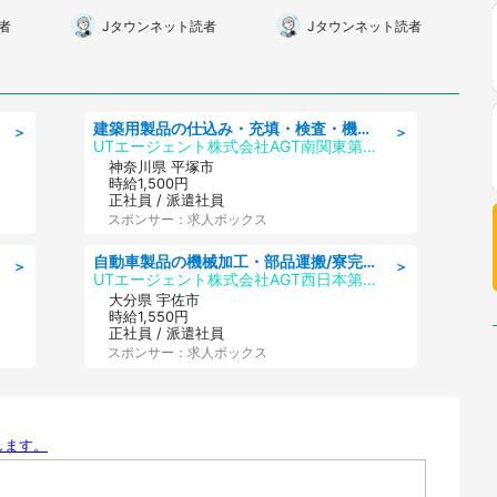
くな
いたら、隣の席の女性客
隣に立った男性客に...」
者
Jタウンネット読者
Jタウンネット読者
40代
が...」（神奈川県・60
（東京都・40代女性）
代女性）
建築用製品の仕込み・充填・検査・機械操作/寮完備/日払い/工場・製造
＞
＞
UTエージェント株式会社AGT南関東第二CU
神奈川県 平塚市
時給1,500円
正社員 / 派遣社員
スポンサー：求人ボックス
自動車製品の機械加工・部品運搬/寮完備/日払い/工場・製造
＞
＞
UTエージェント株式会社AGT西日本第二CU
大分県 宇佐市
時給1,550円
正社員 / 派遣社員
スポンサー：求人ボックス