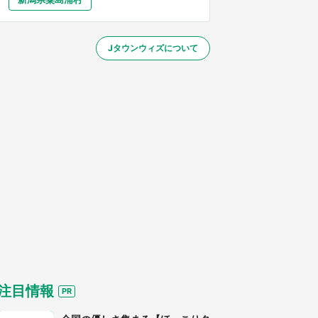
大分
宮崎
鹿児島
沖縄
～】
Jタウンウィズについて
する
注目情報