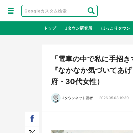
トップ
Jタウン研究所
ほっこりタウン
地域×二次
「電車の中で私に手招き
『なかなか気づいてあげ
府・30代女性）
Jタウンネット読者
2026.05.08 19:30
ラプラス・ダークネスが栃木県を征
『薬
服！？ 県公式プロモ動画で「聖地」
に入
が生産されてます【7／31～1／31】
ラボ