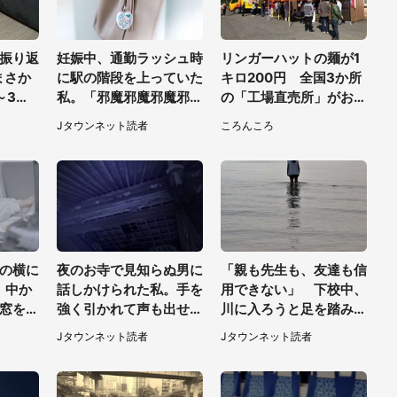
振り返
妊娠中、通勤ラッシュ時
リンガーハットの麺が1
まさか
に駅の階段を上っていた
キロ200円 全国3か所
～3分
私。「邪魔邪魔邪魔邪
の「工場直売所」がお得
魔」と後ろの人に唱えら
すぎて...片道6時間かけ
Jタウンネット読者
ころんころ
れて（神奈川県・30代
て来た人も
女性）
の横に
夜のお寺で見知らぬ男に
「親も先生も、友達も信
。中か
話しかけられた私。手を
用できない」 下校中、
窓を開
強く引かれて声も出せ
川に入ろうと足を踏み出
40代
ず...（東京都・40代女
した女子高生と、彼女を
Jタウンネット読者
Jタウンネット読者
性）
止めた予想外の存在