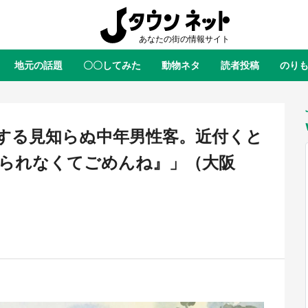
地元の話題
〇〇してみた
動物ネタ
読者投稿
のり
全国
全国
北海道
北海道
元
絶景
あの時はありがとう
物語がはじまる町へ
ふ
青森
岩手
宮城
秋田
東北
する見知らぬ中年男性客。近付くと
茨城
栃木
群馬
埼玉
関東
られなくてごめんね』」（大阪
新潟
山梨
長野
甲信越
岐阜
静岡
愛知
三重
東海
富山
石川
福井
北陸
滋賀
京都
大阪
兵庫
関西
鳥取
島根
岡山
広島
中国
屋のひとりごと』の〝舞〟の世界
日向翔陽＆影山飛雄が笹かまを食
り込む 六本木ヒルズ展望台でコ
る！ アニメ『ハイキュー！！』
徳島
香川
愛媛
高知
四国
、本邦初公開の「猫猫像」も【8
舗「鐘崎」コラボで限定グッズも