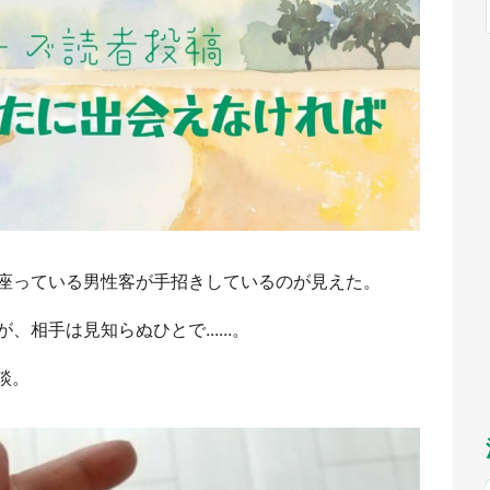
福岡
佐賀
長崎
熊本
～10／26】
九州
／1～31】
もっとみる
選択
座っている男性客が手招きしているのが見えた。
相手は見知らぬひとで......。
談。