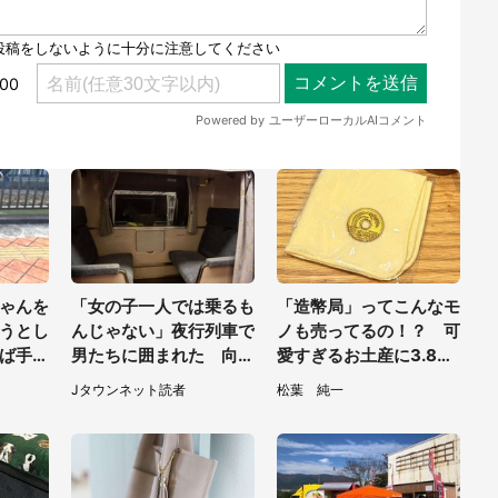
ゃんを
「女の子一人では乗るも
「造幣局」ってこんなモ
うとし
んじゃない」夜行列車で
ノも売ってるの！？ 可
ば手か
男たちに囲まれた 向か
愛すぎるお土産に3.8万
えてい
いの席に何かが投げられ
人大注目
Jタウンネット読者
松葉 純一
0代女
て（秋田県・60代女
性）