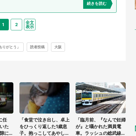
続きを読む
全文
1
2
表示
ありがとう」
読者投稿
大阪
に任
「食堂で泣き出し、卓上
「臨月前、『なんで妊婦
いた
をひっくり返した1歳息
が』と囁かれた満員電
隙に2
子。抱っこしてあやして
車。ラッシュの総武線で