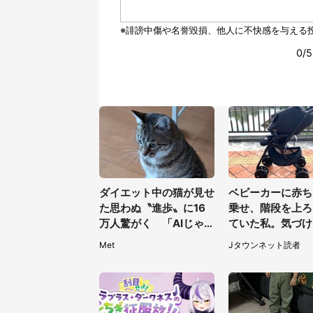
ダイエット中の猫が見せ
ベビーカーに赤ち
た思わぬ〝進歩〟に16
乗せ、階段を上ろ
万人驚がく 「AIじゃな
ていた私。気づけ
いだと...」「そのうち喋
らベビーカーが消
Met
Jタウンネット読者
りそう」
て（神奈川県・6
性）