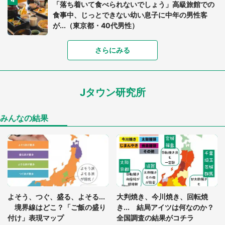
「落ち着いて食べられないでしょう」高級旅館での
食事中、じっとできない幼い息子に中年の男性客
が...（東京都・40代男性）
「富豪すぎ」1歳息子の〝店頭駄々こね〟の内容に1.
さらにみる
7万人驚がく 「お菓子売り場ならまだしも...」「ハ
ードル高い」
Jタウン研究所
あまりにも四角すぎる猫、激写される 「これもう
座布団だろ」「食パンの耳」と1.4万人困惑
みんなの結果
「閉所恐怖症の私は新幹線で大パニック。隣席の青
年に『手を繋いで』とお願いしたら...」 体験談に
8万人感動
「ゾワゾワする」「本当に気持ち悪い」 道端でバ
よそう、つぐ、盛る、よそる...
大判焼き、今川焼き、回転焼
グっちゃってた〝野生の野菜〟に6.5万人戦慄
境界線はどこ？「ご飯の盛り
き... 結局アイツは何なのか？
付け」表現マップ
全国調査の結果がコチラ