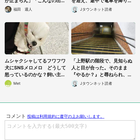
が止まらん」「こんなの出て
を迎え、途中で電車を降りよ
きたら泣き喚く」
うとしたけれど...」（東京
福田 週人
Jタウンネット読者
都・30代女性）
ムシャクシャしてるフワフワ
「上野駅の階段で、見知らぬ
犬にSNSメロメロ どうして
人と目が合った。そのまま
怒っているのかな？飼い主さ
『やるか？』と尋ねられ、私
んに聞く
たちは2人ですぐさま...」（茨
Met
Jタウンネット読者
城県・70代男性）