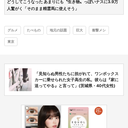
どうしてこうなった あまりにも〝生き物〟っぽいナスに3.9万
人驚がく「そのまま精霊馬に使えそう」
グルメ
たべもの
地元の話題
巨大
衝撃メシ
東京
「見知らぬ男性たちに担がれて、ワンボックス
カーに乗せられた女子高生の私。彼らは『家に
送ってやる』と言って」(茨城県・40代女性)
選択する