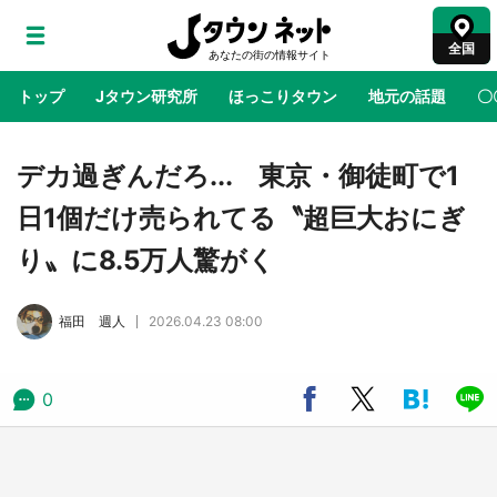
全国
トップ
Jタウン研究所
ほっこりタウン
地元の話題
〇
地域×二次元
絶景
あの時はありがとう
物語がはじ
デカ過ぎんだろ... 東京・御徒町で1
日1個だけ売られてる〝超巨大おにぎ
ラプラス・ダークネスが栃木県を征服！？ 県
り〟に8.5万人驚がく
公式プロモ動画で「聖地」が生産されてます
【7／31～1／31】
福田 週人
2026.04.23 08:00
『薬屋のひとりごと』の〝舞〟の世界に入り込
む 六本木ヒルズ展望台でコラボ、本邦初公開
の「猫猫像」も【8／1～10／26】
0
日向翔陽＆影山飛雄が笹かまを食べる！ アニ
メ『ハイキュー！！』×老舗「鐘崎」コラボで
限定グッズも【8／1～31】