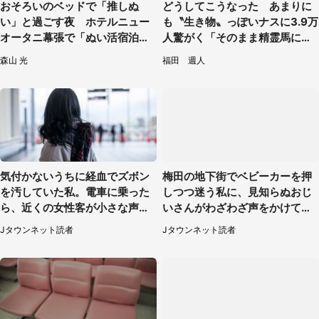
おそろいのベッドで「推しぬ
どうしてこうなった あまりに
い」と過ごす夜 ホテルニュー
も〝生き物〟っぽいナスに3.9万
オータニ幕張で「ぬい活宿泊プ
人驚がく「そのまま精霊馬に使
ラン」開始【8／8～3／31】
えそう」
森山 光
福田 週人
気付かないうちに経血でズボン
梅田の地下街でベビーカーを押
を汚していた私。電車に乗った
しつつ迷う私に、見知らぬおじ
ら、近くの女性客が小さな声で
いさんがわざわざ声をかけてき
（千葉県・10代女性）
て（兵庫県・30代女性）
Jタウンネット読者
Jタウンネット読者