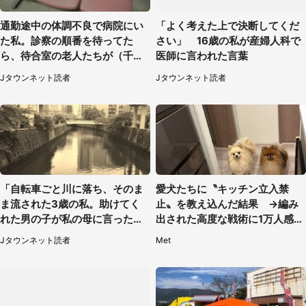
通勤途中の体調不良で病院にい
「よく考えた上で決断してくだ
た私。診察の順番を待ってた
さい」 16歳の私が産婦人科で
ら、待合室の老人たちが（千葉
医師に言われた言葉
県・50代男性）
Jタウンネット読者
Jタウンネット読者
「自転車ごと川に落ち、そのま
愛犬たちに〝キッチン立入禁
ま流された3歳の私。助けてく
止〟を教え込んだ結果 →編み
れた男の子が私の母に言ったの
出された高度な戦術に1万人感心
は...」（千葉県・20代女性）
「ルールギリギリを攻めるの賢
Jタウンネット読者
Met
い」