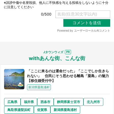
Jタウンウィズ
withあんな街、こんな街
「ここに来るのは運命だった」「ここでしか生きら
れない」 住民にそう思わせる離島「粟島」の魅力
【移住婚受付中】
新潟県粟島浦村
広島県
福井県
西条市
静岡県富士宮市
北九州市
鳥取県湯梨浜町
佐賀県
新潟県粟島浦村