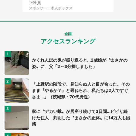
正社員
スポンサー：求人ボックス
全国
アクセスランキング
かくれんぼの鬼が振り返ると...2歳娘が〝まさかの
姿〟に 父「2～3分探しました」
「上野駅の階段で、見知らぬ人と目が合った。その
まま『やるか？』と尋ねられ、私たちは2人ですぐ
さま...」（茨城県・70代男性）
家に〝デカい蛾〟が居座り続けて3日間...ビビり続
けた住人 判明した〝まさかの正体〟に14万人も困
惑