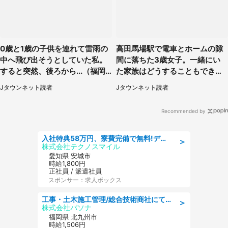
0歳と1歳の子供を連れて雷雨の
高田馬場駅で電車とホームの隙
中へ飛び出そうとしていた私。
間に落ちた3歳女子。一緒にい
すると突然、後ろから...（福岡
た家族はどうすることもできな
県・30代女性）
くて...（埼玉県・50代女性）
Jタウンネット読者
Jタウンネット読者
Recommended by
入社特典58万円、寮費完備で無料!デンソーで働こう!自動車工場で小型部品の検査業務 denso aichi
＞
株式会社テクノスマイル
愛知県 安城市
時給1,800円
正社員 / 派遣社員
スポンサー：求人ボックス
工事・土木施工管理/総合技術商社にて施工管理のお仕事/即日勤務可/車通勤可/工事・土木施工管理/生産・品質管理
＞
株式会社パソナ
福岡県 北九州市
時給1,506円