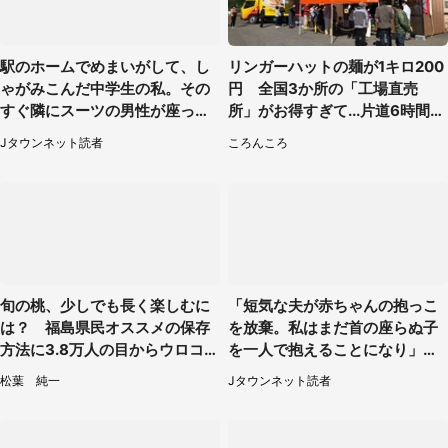
駅のホームでめまいがして、し
リンガーハットの麺が1キロ200
ゃがみこんだ中学生の私。その
円 全国3か所の「工場直売
すぐ隣にスーツの男性が座って
所」がお得すぎて...片道6時間か
きて（千葉県・20代女性）
けて来た人も
Jタウンネット読者
ころんころ
旬の桃、少しでも長く楽しむに
「短気な夫が赤ちゃんの抱っこ
は？ 福島県民オススメの保存
を放棄。私はまだ首の座らぬ子
方法に3.8万人の目からウロコ
を一人で抱えることになり」
「全国民が知りたかった！」
（岩手県・40代女性）
松葉 純一
Jタウンネット読者