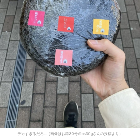
デカすぎるだろ...（画像はお猿30号＠os30gさんの投稿より）