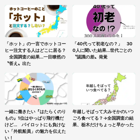
「○○がない街に住んでいます」住人の呟きに30万
人驚がく 何が存在しないか、あなたはわかる？
「修学旅行に途中参加する娘を送って行ったら、真
っ暗な道で遭難状態。なんとか見つけた民家に助け
「ホット」の一言でホットコー
「40代って初老なの？」 30
を求めると、住人の男性が...」
ヒー注文する人はどこに居る？
0人に聞いた結果...世代ごとの
全国調査の結果...一目瞭然の
〝認識の差〟発覚
〝答え〟出た
一緒に働きたい『はたらくのり
年越しそばって大みそかのいつ
もの』1位はやっぱり飛行機だ
ごろ食べてる？→全国調査の結
けど... パイロットにも負けな
果、栃木だけちょっと早かった
い「外航船員」の魅力を伝えた
い！