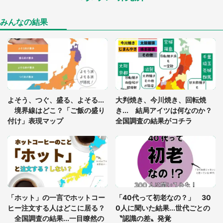
年に『手を繋いで』とお願いしたら...」 体験談に
8万人感動
みんなの結果
「ゾワゾワする」「本当に気持ち悪い」 道端でバ
グっちゃってた〝野生の野菜〟に6.5万人戦慄
あまりにも四角すぎる猫、激写される 「これもう
よそう、つぐ、盛る、よそる...
大判焼き、今川焼き、回転焼
座布団だろ」「食パンの耳」と1.4万人困惑
境界線はどこ？「ご飯の盛り
き... 結局アイツは何なのか？
付け」表現マップ
全国調査の結果がコチラ
「修学旅行に途中参加する娘を送って行ったら、真
っ暗な道で遭難状態。なんとか見つけた民家に助け
を求めると、住人の男性が...」
「孫にあげると思って、あなたにこれをあげる」
真夏の山道で見知らぬお婆さんに握らされたもの
「ホット」の一言でホットコー
「40代って初老なの？」 30
（山口県・30代女性）
ヒー注文する人はどこに居る？
0人に聞いた結果...世代ごとの
全国調査の結果...一目瞭然の
〝認識の差〟発覚