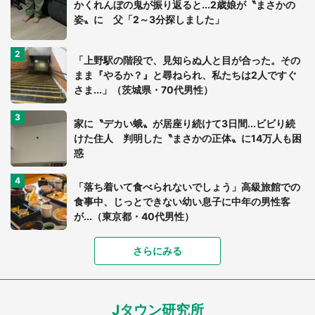
かくれんぼの鬼が振り返ると...2歳娘が〝まさかの
姿〟に 父「2～3分探しました」
「上野駅の階段で、見知らぬ人と目が合った。その
まま『やるか？』と尋ねられ、私たちは2人ですぐ
さま...」（茨城県・70代男性）
家に〝デカい蛾〟が居座り続けて3日間...ビビり続
けた住人 判明した〝まさかの正体〟に14万人も困
惑
「落ち着いて食べられないでしょう」高級旅館での
食事中、じっとできない幼い息子に中年の男性客
が...（東京都・40代男性）
「富豪すぎ」1歳息子の〝店頭駄々こね〟の内容に1.
さらにみる
7万人驚がく 「お菓子売り場ならまだしも...」「ハ
ードル高い」
Jタウン研究所
「閉所恐怖症の私は新幹線で大パニック。隣席の青