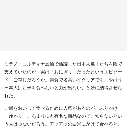
日向翔陽＆影山飛雄が笹かまを食べる！ アニ
メ『ハイキュー！！』×老舗「鐘崎」コラボで
限定グッズも【8／1～31】
もっとみる
ミラノ・コルティナ五輪で活躍した日本人選手たちを陰で
支えていたのが、実は「おにぎり」だったというエピソー
ド、ご存じだろうか。美食で名高いイタリアでも、やはり
日本人はお米を食べないと力が出ない、と妙に納得させら
れた。
ご飯をおいしく食べるために人気があるのが、ふりかけ
「ゆかり」。あまりにも有名な商品なので、知らないとい
う人は少ないだろう。アツアツの白米にかけて食べると、