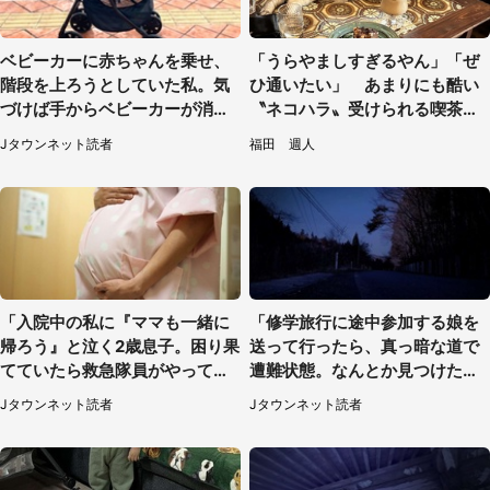
ベビーカーに赤ちゃんを乗せ、
「うらやましすぎるやん」「ぜ
階段を上ろうとしていた私。気
ひ通いたい」 あまりにも酷い
づけば手からベビーカーが消え
〝ネコハラ〟受けられる喫茶店
ていて（神奈川県・60代女性）
に5.3万人驚がく
Jタウンネット読者
福田 週人
「入院中の私に『ママも一緒に
「修学旅行に途中参加する娘を
帰ろう』と泣く2歳息子。困り果
送って行ったら、真っ暗な道で
てていたら救急隊員がやってき
遭難状態。なんとか見つけた民
て...」（大阪府・50代女性）
家に助けを求めると、住人の男
Jタウンネット読者
Jタウンネット読者
性が...」