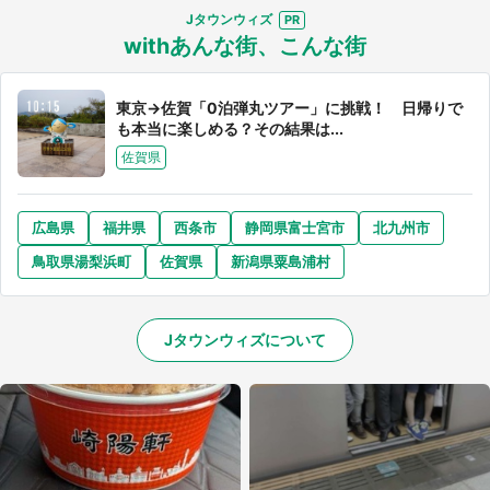
Jタウンウィズ
withあんな街、こんな街
東京→佐賀「0泊弾丸ツアー」に挑戦！ 日帰りで
も本当に楽しめる？その結果は...
佐賀県
広島県
福井県
西条市
静岡県富士宮市
北九州市
鳥取県湯梨浜町
佐賀県
新潟県粟島浦村
Jタウンウィズについて