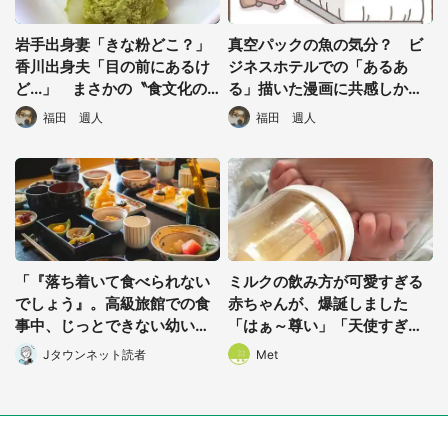
岩手出身妻「きな粉どこ？」
真空パックの魚の気分？ ビ
香川出身夫「目の前にあるけ
ジネスホテルでの「あるあ
ど...」 まさかの〝食文化の
る」描いた漫画に共感しかな
差〟に1万人驚がく
い
福田 週人
福田 週人
「『落ち着いて食べられない
ミルクの飲み方が可愛すぎる
でしょう』。高級旅館での食
赤ちゃんが、爆誕しました
事中、じっとできない幼い息
「はぁ～尊い」「天使すぎ
子に中年の男性客が...」（東
る」と1.9万人もん絶
Jタウンネット読者
Met
京都・40代男性）