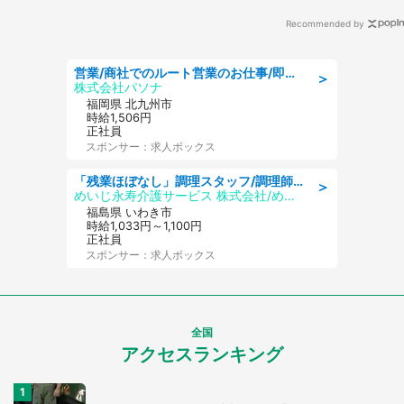
Recommended by
営業/商社でのルート営業のお仕事/即日勤務可/車通勤可/営業
＞
株式会社パソナ
福岡県 北九州市
時給1,506円
正社員
スポンサー：求人ボックス
「残業ほぼなし」調理スタッフ/調理師免許必須/正職員/日勤のみ/住宅型有料老人ホーム
＞
めいじ永寿介護サービス 株式会社/めいじ永寿介護サービスセンター
福島県 いわき市
時給1,033円～1,100円
正社員
スポンサー：求人ボックス
全国
アクセスランキング