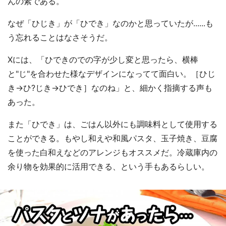
んの素である。
なぜ「ひじき」が「ひでき」なのかと思っていたが......も
う忘れることはなさそうだ。
Xには、「ひできのでの字が少し変と思ったら、横棒
と"じ"を合わせた様なデザインになってて面白い。［ひじ
き→ひ?じき→ひでき］なのね」と、細かく指摘する声も
あった。
また「ひでき」は、ごはん以外にも調味料として使用する
ことができる。もやし和えや和風パスタ、玉子焼き、豆腐
を使った白和えなどのアレンジもオススメだ。冷蔵庫内の
余り物を効果的に活用できる、という手もあるらしい。