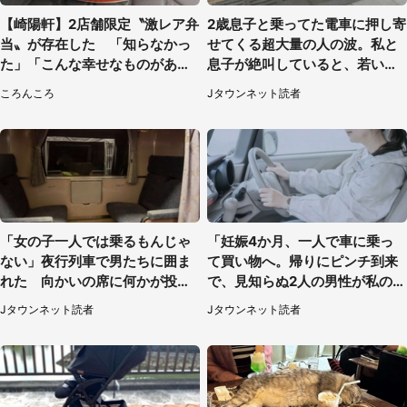
【崎陽軒】2店舗限定〝激レア弁
2歳息子と乗ってた電車に押し寄
当〟が存在した 「知らなかっ
せてくる超大量の人の波。私と
た」「こんな幸せなものがあっ
息子が絶叫していると、若いカ
たなんて...」
ップルの乗客が...（東京都・60
ころんころ
Jタウンネット読者
代女性）
「女の子一人では乗るもんじゃ
「妊娠4か月、一人で車に乗っ
ない」夜行列車で男たちに囲ま
て買い物へ。帰りにピンチ到来
れた 向かいの席に何かが投げ
で、見知らぬ2人の男性が私の車
られて（秋田県・60代女性）
を...」（30代女性）
Jタウンネット読者
Jタウンネット読者