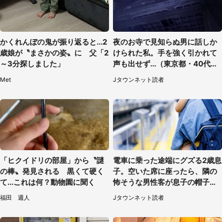
かくれんぼの鬼が振り返ると...2
夜のお寺で見知らぬ男に話しか
歳娘が〝まさかの姿〟に 父「2
けられた私。手を強く引かれて
～3分探しました」
声も出せず...（東京都・40代女
性）
Met
Jタウンネット読者
「ヒクイドリの部屋」から〝謎
電車に乗った途端にグズる2歳息
の棒〟発見される 黒くて硬く
子。空いた席に座ったら、隣の
て...これは何？動物園に聞く
怖そうな男性客が息子の帽子に
手を伸ばし（千葉県・40代女
福田 週人
Jタウンネット読者
性）