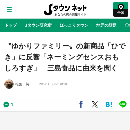
全国
トップ
Jタウン研究所
ほっこりタウン
地元の話題
〇
地域×二次元
絶景
あの時はありがとう
物語がはじ
〝ゆかりファミリー〟の新商品「ひで
き」に反響「ネーミングセンスおも
鳥取・境港「ゲゲゲの妖怪楽園」限定だった鬼
しろすぎ」 三島食品に由来を聞く
太郎グッズ買える 銀座・博品館TOY PARKへ
急げ【8／8～31】
松葉 純一
2026.03.22 08:00
ラプラス・ダークネスが栃木県を征服！？ 県
公式プロモ動画で「聖地」が生産されてます
【7／31～1／31】
1
『薬屋のひとりごと』の〝舞〟の世界に入り込
む 六本木ヒルズ展望台でコラボ、本邦初公開
の「猫猫像」も【8／1～10／26】