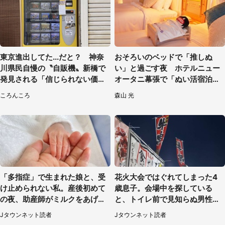
東京進出してた...だと？ 神奈
おそろいのベッドで「推しぬ
川県民自慢の〝自販機〟新橋で
い」と過ごす夜 ホテルニュー
発見される「信じられない価格
オータニ幕張で「ぬい活宿泊プ
でおいしい」
ラン」開始【8／8～3／31】
ころんころ
森山 光
「多指症」で生まれた娘と、受
花火大会ではぐれてしまった4
け止められない私。産後初めて
歳息子。会場中を探している
の夜、助産師がミルクをあげて
と、トイレ前で見知らぬ男性に
るのを見て...（静岡県・20代女
（東京都・女性）
Jタウンネット読者
Jタウンネット読者
性）