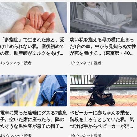
「多指症」で生まれた娘と、受
幼い私を抱える母の横に止まっ
け止められない私。産後初めて
た1台の車。中から見知らぬ女性
の夜、助産師がミルクをあげて
が窓を開けて...（東京都・40代
るのを見て...（静岡県・20代女
男性）
Jタウンネット読者
Jタウンネット読者
性）
電車に乗った途端にグズる2歳息
ベビーカーに赤ちゃんを乗せ、
子。空いた席に座ったら、隣の
階段を上ろうとしていた私。気
怖そうな男性客が息子の帽子に
づけば手からベビーカーが消え
手を伸ばし（千葉県・40代女
ていて（神奈川県・60代女性）
Jタウンネット読者
Jタウンネット読者