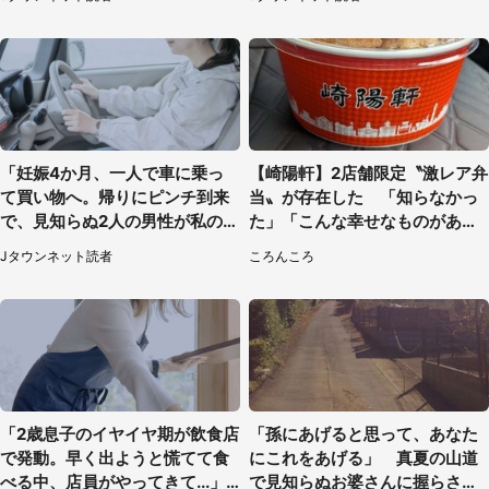
性）
「妊娠4か月、一人で車に乗っ
【崎陽軒】2店舗限定〝激レア弁
て買い物へ。帰りにピンチ到来
当〟が存在した 「知らなかっ
で、見知らぬ2人の男性が私の車
た」「こんな幸せなものがあっ
を...」（30代女性）
たなんて...」
Jタウンネット読者
ころんころ
「2歳息子のイヤイヤ期が飲食店
「孫にあげると思って、あなた
で発動。早く出ようと慌てて食
にこれをあげる」 真夏の山道
べる中、店員がやってきて...」
で見知らぬお婆さんに握らされ