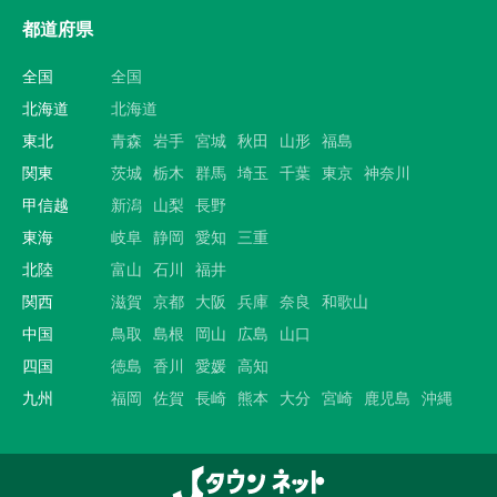
都道府県
全国
全国
北海道
北海道
東北
青森
岩手
宮城
秋田
山形
福島
関東
茨城
栃木
群馬
埼玉
千葉
東京
神奈川
甲信越
新潟
山梨
長野
東海
岐阜
静岡
愛知
三重
北陸
富山
石川
福井
関西
滋賀
京都
大阪
兵庫
奈良
和歌山
中国
鳥取
島根
岡山
広島
山口
四国
徳島
香川
愛媛
高知
九州
福岡
佐賀
長崎
熊本
大分
宮崎
鹿児島
沖縄