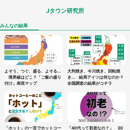
Jタウン研究所
「閉所恐怖症の私は新幹線で大パニック。隣席の青
年に『手を繋いで』とお願いしたら...」 体験談に
8万人感動
みんなの結果
「ゾワゾワする」「本当に気持ち悪い」 道端でバ
グっちゃってた〝野生の野菜〟に6.5万人戦慄
あまりにも四角すぎる猫、激写される 「これもう
よそう、つぐ、盛る、よそる...
大判焼き、今川焼き、回転焼
座布団だろ」「食パンの耳」と1.4万人困惑
境界線はどこ？「ご飯の盛り
き... 結局アイツは何なのか？
付け」表現マップ
全国調査の結果がコチラ
「修学旅行に途中参加する娘を送って行ったら、真
っ暗な道で遭難状態。なんとか見つけた民家に助け
を求めると、住人の男性が...」
「孫にあげると思って、あなたにこれをあげる」
真夏の山道で見知らぬお婆さんに握らされたもの
「ホット」の一言でホットコー
「40代って初老なの？」 30
（山口県・30代女性）