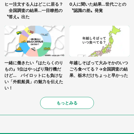
ヒー注文する人はどこに居る？
0人に聞いた結果...世代ごとの
全国調査の結果...一目瞭然の
〝認識の差〟発覚
〝答え〟出た
一緒に働きたい『はたらくのり
年越しそばって大みそかのいつ
もの』1位はやっぱり飛行機だ
ごろ食べてる？→全国調査の結
けど... パイロットにも負けな
果、栃木だけちょっと早かった
い「外航船員」の魅力を伝えた
い！
もっとみる