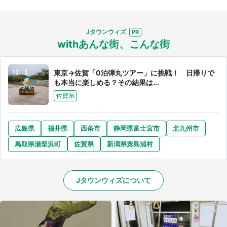
Jタウンウィズ
withあんな街、こんな街
東京→佐賀「0泊弾丸ツアー」に挑戦！ 日帰りで
も本当に楽しめる？その結果は...
佐賀県
広島県
福井県
西条市
静岡県富士宮市
北九州市
鳥取県湯梨浜町
佐賀県
新潟県粟島浦村
Jタウンウィズについて