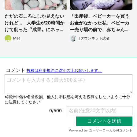
ただの石ころにしか見えない
「出産後、ベビーカーを買う
けれど... 大学生が20時間か
お金がなかった私。ベビーカ
けて削った〝成果〟にネット
ー売り場の前で、赤ちゃん連
震撼「何で見つけられるん
れの母親から...」（神奈川
Met
Jタウンネット読者
や...」
県・50代女性）