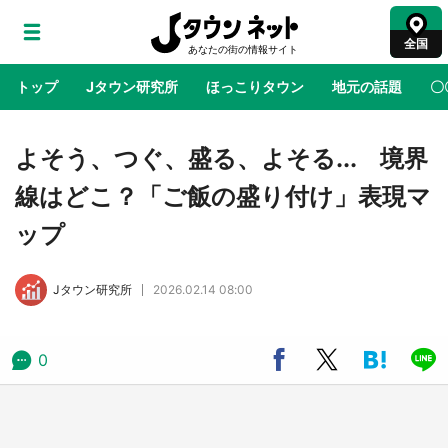
全国
トップ
Jタウン研究所
ほっこりタウン
地元の話題
〇
地域×二次元
絶景
あの時はありがとう
物語がはじ
よそう、つぐ、盛る、よそる... 境界
線はどこ？「ご飯の盛り付け」表現マ
鳥取・境港「ゲゲゲの妖怪楽園」限定だった鬼
ップ
太郎グッズ買える 銀座・博品館TOY PARKへ
急げ【8／8～31】
Jタウン研究所
2026.02.14 08:00
ラプラス・ダークネスが栃木県を征服！？ 県
公式プロモ動画で「聖地」が生産されてます
【7／31～1／31】
0
『薬屋のひとりごと』の〝舞〟の世界に入り込
む 六本木ヒルズ展望台でコラボ、本邦初公開
の「猫猫像」も【8／1～10／26】