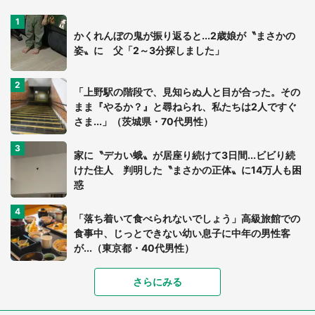
かくれんぼの鬼が振り返ると...2歳娘が〝まさかの
姿〟に 父「2～3分探しました」
「上野駅の階段で、見知らぬ人と目が合った。その
まま『やるか？』と尋ねられ、私たちは2人ですぐ
さま...」（茨城県・70代男性）
家に〝デカい蛾〟が居座り続けて3日間...ビビり続
けた住人 判明した〝まさかの正体〟に14万人も困
惑
「落ち着いて食べられないでしょう」高級旅館での
食事中、じっとできない幼い息子に中年の男性客
が...（東京都・40代男性）
「富豪すぎ」1歳息子の〝店頭駄々こね〟の内容に1.
さらにみる
7万人驚がく 「お菓子売り場ならまだしも...」「ハ
ードル高い」