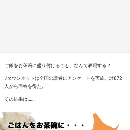
日向翔陽＆影山飛雄が笹かまを食べる！ アニ
メ『ハイキュー！！』×老舗「鐘崎」コラボで
限定グッズも【8／1～31】
もっとみる
ご飯をお茶碗に盛り付けること、なんて表現する？
Jタウンネットは全国の読者にアンケートを実施。計872
人から回答を得た。
その結果は......。