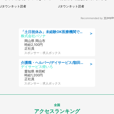
（岡山県・40代女性）
たもの（山口県・30代女性）
Jタウンネット読者
Jタウンネット読者
Recommended by
「土日祝休み」未経験OK医療機関での治験コーディネーターのお仕事
＞
株式会社パソナ
岡山県 岡山市
時給2,100円
正社員
スポンサー：求人ボックス
介護職・ヘルパー/デイサービス/額田郡幸田町/JR東海道本線 幸田/愛知県
＞
デイサービス燈いろ
愛知県 幸田町
時給1,200円
正社員
スポンサー：求人ボックス
全国
アクセスランキング