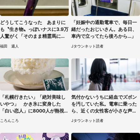
どうしてこうなった あまりに
「妊娠中の通勤電車で、毎日一
も〝生き物〟っぽいナスに3.9万
緒だったおじいさん。ある日、
人驚がく「そのまま精霊馬に使
車内で立ってたら後ろから...」
えそう」
福田 週人
Jタウンネット読者
「札幌行きたい」「絶対美味し
気付かないうちに経血でズボン
いやつ」 かき氷に変身した
を汚していた私。電車に乗った
「白い恋人」に8000人が熱視
ら、近くの女性客が小さな声で
線【期間限定】
（千葉県・10代女性）
ころんころ
Jタウンネット読者