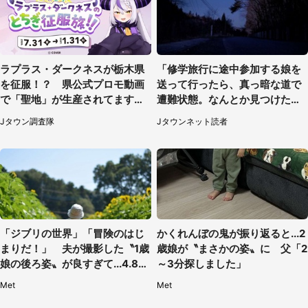
ラプラス・ダークネスが栃木県
「修学旅行に途中参加する娘を
を征服！？ 県公式プロモ動画
送って行ったら、真っ暗な道で
で「聖地」が生産されてます【7
遭難状態。なんとか見つけた民
／31～1／31】
家に助けを求めると、住人の男
Jタウン調査隊
Jタウンネット読者
性が...」
「ジブリの世界」「冒険のはじ
かくれんぼの鬼が振り返ると...2
まりだ！」 夫が撮影した〝1歳
歳娘が〝まさかの姿〟に 父「2
娘の後ろ姿〟が良すぎて...4.8万
～3分探しました」
人感激
Met
Met