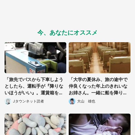
今、あなたにオススメ
「旅先でバスから下車しよう
「大学の夏休み、旅の途中で
としたら、運転手が『降りな
仲良くなった年上のきれいな
いほうがいい』。運賃箱を塞
お姉さん。一緒に船を降りる
いでまで止めてきて...」（神
と、黒塗りの車が..」 (大阪
Jタウンネット読者
大山 雄也
奈川県・60代男性）
府・70代男性)