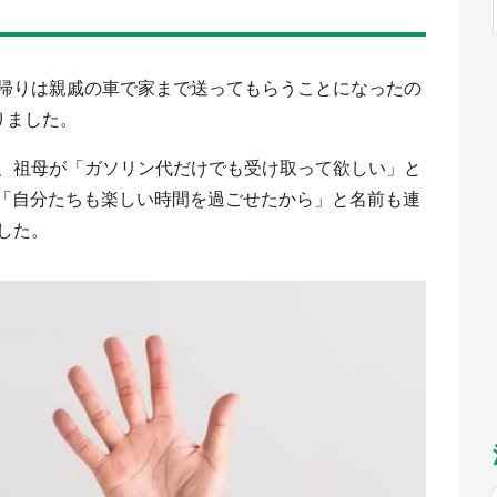
福岡
佐賀
長崎
熊本
～10／26】
九州
／1～31】
もっとみる
選択
帰りは親戚の車で家まで送ってもらうことになったの
りました。
、祖母が「ガソリン代だけでも受け取って欲しい」と
、「自分たちも楽しい時間を過ごせたから」と名前も連
した。