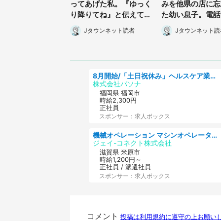
ってあげた私。『ゆっく
みを他県の店に忘
り降りてね』と伝えて先
た幼い息子。電話
に行くと、横から知らな
払いで送って』と
Jタウンネット読者
Jタウンネット読
いおばちゃんが『あん
のに...」（岡山県
た...』」（大阪府・50
代女性）
代男性）
8月開始/「土日祝休み」ヘルスケア業界の産業保健師/高時給/未経験OK/要資格:保健師、正看護師
株式会社パソナ
福岡県 福岡市
時給2,300円
正社員
スポンサー：求人ボックス
機械オペレーション マシンオペレーター/皆勤手当有/未経験可
ジェイ-コネクト株式会社
滋賀県 米原市
時給1,200円～
正社員 / 派遣社員
スポンサー：求人ボックス