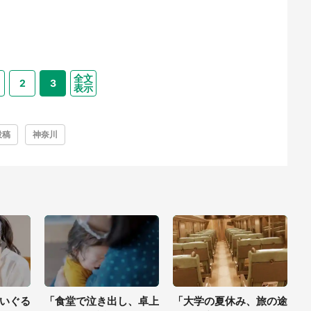
全文
2
3
表示
投稿
神奈川
いぐる
「食堂で泣き出し、卓上
「大学の夏休み、旅の途