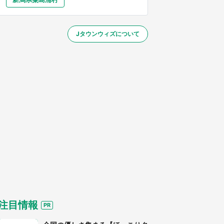
大分
宮崎
鹿児島
沖縄
～】
Jタウンウィズについて
する
注目情報