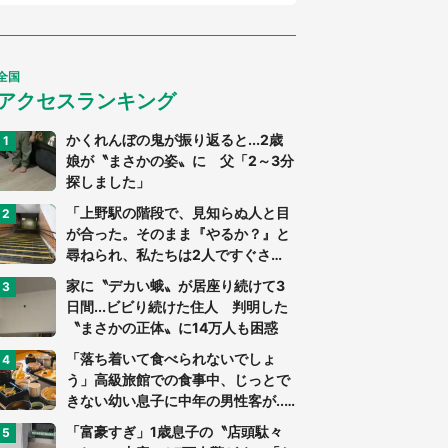
全国
アクセスランキング
かくれんぼの鬼が振り返ると...2歳
娘が〝まさかの姿〟に 父「2～3分
探しました」
「上野駅の階段で、見知らぬ人と目
が合った。そのまま『やるか？』と
尋ねられ、私たちは2人ですぐさ
ま...」（茨城県・70代男性）
家に〝デカい蛾〟が居座り続けて3
日間...ビビり続けた住人 判明した
〝まさかの正体〟に14万人も困惑
「落ち着いて食べられないでしょ
う」高級旅館での食事中、じっとで
きない幼い息子に中年の男性客が...
（東京都・40代男性）
「富豪すぎ」1歳息子の〝店頭駄々