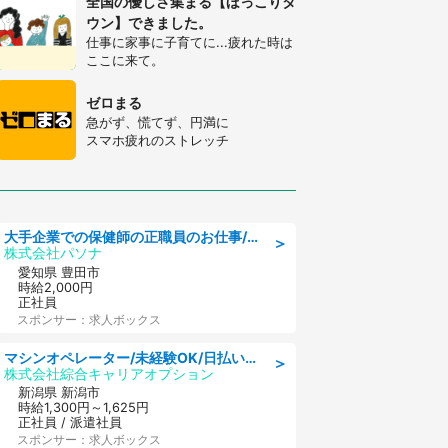
全国の優しさ集まる【ほっこりタ
ウン】できました。
仕事に家事に子育てに...疲れた時は
ここに来て。
ゼロまる
急がず、慌てず、円満に
スマホ疲れのストレッチ
大手企業での保健師の正職員のお仕事/残業なし/要資格:保健師
＞
株式会社パソナ
愛知県 豊田市
時給2,000円
正社員
スポンサー：求人ボックス
マシンオペレーター/未経験OK/日払いOK/寮完備/交替制/20・30・40代活躍中
＞
株式会社綜合キャリアオプション
新潟県 新潟市
時給1,300円～1,625円
正社員 / 派遣社員
スポンサー：求人ボックス