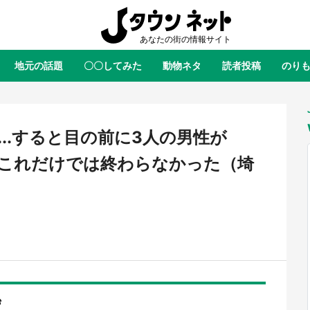
地元の話題
〇〇してみた
動物ネタ
読者投稿
のり
全国
全国
北海道
北海道
元
絶景
あの時はありがとう
物語がはじまる町へ
ふ
青森
岩手
宮城
秋田
東北
...すると目の前に3人の男性が
茨城
栃木
群馬
埼玉
関東
これだけでは終わらなかった（埼
新潟
山梨
長野
甲信越
岐阜
静岡
愛知
三重
東海
富山
石川
福井
北陸
滋賀
京都
大阪
兵庫
関西
鳥取
島根
岡山
広島
中国
屋のひとりごと』の〝舞〟の世界
日向翔陽＆影山飛雄が笹かまを食
り込む 六本木ヒルズ展望台でコ
る！ アニメ『ハイキュー！！』
徳島
香川
愛媛
高知
四国
ず
、本邦初公開の「猫猫像」も【8
舗「鐘崎」コラボで限定グッズも