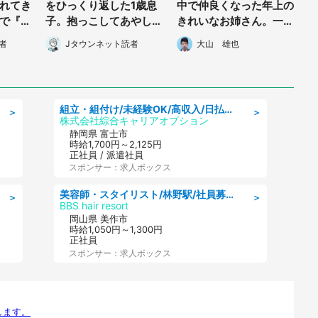
れてき
をひっくり返した1歳息
中で仲良くなった年上の
で『着
子。抱っこしてあやして
きれいなお姉さん。一緒
頼んだ
いたら、隣の席の女性客
に船を降りると、黒塗り
者
Jタウンネット読者
大山 雄也
・40
が...」（神奈川県・60
の車が..」 (大阪府・70
代女性）
代男性)
組立・組付け/未経験OK/高収入/日払いOK/寮費無料/交替制
＞
＞
株式会社綜合キャリアオプション
静岡県 富士市
時給1,700円～2,125円
正社員 / 派遣社員
スポンサー：求人ボックス
美容師・スタイリスト/林野駅/社員募集/8月7日更新
＞
＞
BBS hair resort
岡山県 美作市
時給1,050円～1,300円
正社員
スポンサー：求人ボックス