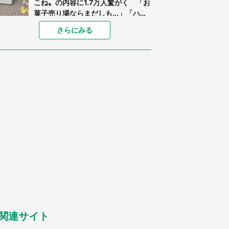
こね〟の内容に1.7万人驚がく 「お
菓子売り場ならまだしも...」「ハー
ドル高い」
あまりにも四角すぎる猫、激写され
さらにみる
る 「これもう座布団だろ」「食パ
ンの耳」と1.4万人困惑
「閉所恐怖症の私は新幹線で大パニ
ック。隣席の青年に『手を繋いで』
とお願いしたら...」 体験談に8万
人感動
「ゾワゾワする」「本当に気持ち悪
い」 道端でバグっちゃってた〝野
生の野菜〟に6.5万人戦慄
「○○がない街に住んでいます」住
人の呟きに30万人驚がく 何が存在
しないか、あなたはわかる？
「修学旅行に途中参加する娘を送っ
て行ったら、真っ暗な道で遭難状
態。なんとか見つけた民家に助けを
求めると、住人の男性が...」
関連サイト