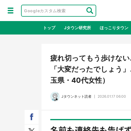
トップ
Jタウン研究所
ほっこりタウン
地域×二次
疲れ切ってもう歩けない
「大変だったでしょう」
玉県・40代女性）
Jタウンネット読者
2026.01.17 06:00
ラプラス・ダークネスが栃木県を征
『薬
服！？ 県公式プロモ動画で「聖地」
に入
名前も連絡先も告げ
が生産されてます【7／31～1／31】
ラボ