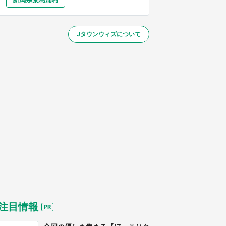
大分
宮崎
鹿児島
沖縄
／1～31】
Jタウンウィズについて
する
注目情報