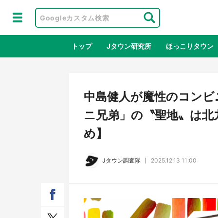
トップ
Jタウン研究所
ほっこりタウン
地域×二次
中島健人が魔性のコンビ
ニ兄弟」の〝聖地〟は北
め】
Jタウン調査隊
2025.12.13 11:00
鳥取・境港「ゲゲゲの妖怪楽園」限定
ラプ
だった鬼太郎グッズ買える 銀座・博
服！
品館TOY PARKへ急げ【8／8～31】
が生