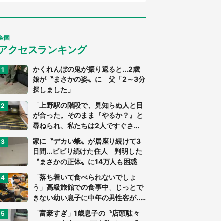
全国
アクセスランキング
かくれんぼの鬼が振り返ると...2歳
娘が〝まさかの姿〟に 父「2～3分
探しました」
「上野駅の階段で、見知らぬ人と目
が合った。そのまま『やるか？』と
尋ねられ、私たちは2人ですぐさ
ま...」（茨城県・70代男性）
家に〝デカい蛾〟が居座り続けて3
日間...ビビり続けた住人 判明した
〝まさかの正体〟に14万人も困惑
「落ち着いて食べられないでしょ
う」高級旅館での食事中、じっとで
きない幼い息子に中年の男性客が...
（東京都・40代男性）
「富豪すぎ」1歳息子の〝店頭駄々