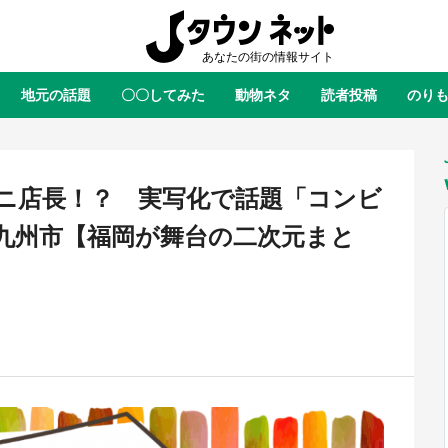
地元の話題
〇〇してみた
動物ネタ
読者投稿
のり
全国
全国
北海道
北海道
元
絶景
あの時はありがとう
物語がはじまる町へ
ふ
青森
岩手
宮城
秋田
東北
ニ店長！？ 実写化で話題「コンビ
茨城
栃木
群馬
埼玉
関東
九州市【福岡が舞台の二次元まと
新潟
山梨
長野
甲信越
岐阜
静岡
愛知
三重
東海
富山
石川
福井
北陸
滋賀
京都
大阪
兵庫
関西
鳥取
島根
岡山
広島
中国
ラス・ダークネスが栃木県を征
『薬屋のひとりごと』の〝舞〟の
？ 県公式プロモ動画で「聖地」
に入り込む 六本木ヒルズ展望台
徳島
香川
愛媛
高知
四国
産されてます【7／31～1／31】
ラボ、本邦初公開の「猫猫像」も