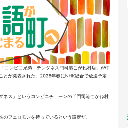
福岡
佐賀
長崎
熊本
九州
／1～10／26】
もっとみる
選択
ズ「コンビニ兄弟 テンダネス門司港こがね村店」が中
とが発表された。2026年春にNHK総合で放送予定
ダネス」というコンビニチェーンの「門司港こがね村
性のフェロモンを持っているという設定だ。