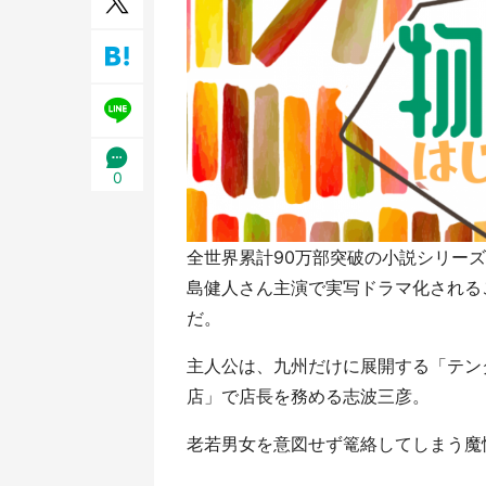
0
全世界累計90万部突破の小説シリー
島健人さん主演で実写ドラマ化されるこ
だ。
主人公は、九州だけに展開する「テン
店」で店長を務める志波三彦。
老若男女を意図せず篭絡してしまう魔