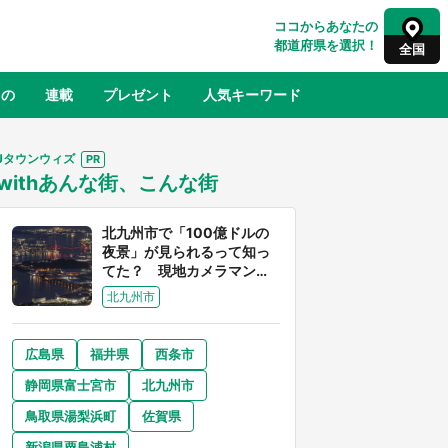
ココからあなたの
都道府県を選択！
全国
もの
連載
プレゼント
人気キーワード
Jタウンウィズ
withあんな街、こんな街
るさと納税
山形
福島
千葉
東京
神奈川
北九州市で「100億ドルの
夜景」が見られるって知っ
てた？ 現地カメラマンに
聞く、きらめく光を捉える
北九州市
方法
広島県
福井県
西条市
奈良
和歌山
静岡県富士宮市
北九州市
山口
世界
日向翔陽＆影山飛雄が笹かまを食べ
鳥取県湯梨浜町
佐賀県
でコ
る！ アニメ『ハイキュー！！』×老
【8
舗「鐘崎」コラボで限定グッズも【8
新潟県粟島浦村