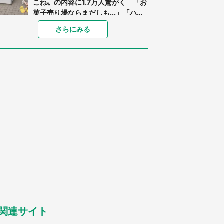
こね〟の内容に1.7万人驚がく 「お
菓子売り場ならまだしも...」「ハー
ドル高い」
「閉所恐怖症の私は新幹線で大パニ
さらにみる
ック。隣席の青年に『手を繋いで』
とお願いしたら...」 体験談に8万
人感動
「ゾワゾワする」「本当に気持ち悪
い」 道端でバグっちゃってた〝野
生の野菜〟に6.5万人戦慄
あまりにも四角すぎる猫、激写され
る 「これもう座布団だろ」「食パ
ンの耳」と1.4万人困惑
「修学旅行に途中参加する娘を送っ
て行ったら、真っ暗な道で遭難状
態。なんとか見つけた民家に助けを
求めると、住人の男性が...」
「孫にあげると思って、あなたにこ
れをあげる」 真夏の山道で見知ら
ぬお婆さんに握らされたもの（山口
県・30代女性）
関連サイト