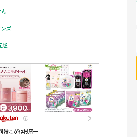
はん
メンズ
元版
司港こがね村店―