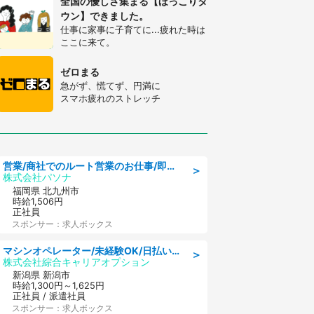
全国の優しさ集まる【ほっこりタ
ウン】できました。
仕事に家事に子育てに...疲れた時は
ここに来て。
ゼロまる
急がず、慌てず、円満に
スマホ疲れのストレッチ
営業/商社でのルート営業のお仕事/即日勤務可/車通勤可/営業
＞
株式会社パソナ
福岡県 北九州市
時給1,506円
正社員
スポンサー：求人ボックス
マシンオペレーター/未経験OK/日払いOK/寮完備/交替制/20・30・40代活躍中
＞
株式会社綜合キャリアオプション
新潟県 新潟市
時給1,300円～1,625円
正社員 / 派遣社員
スポンサー：求人ボックス