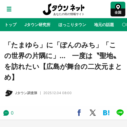
全国
トップ
Jタウン研究所
ほっこりタウン
地元の話題
〇
地域×二次元
絶景
あの時はありがとう
物語がはじ
「たまゆら」に「ぽんのみち」「こ
の世界の片隅に」... 一度は〝聖地〟
ラプラス・ダークネスが栃木県を征服！？ 県
を訪れたい【広島が舞台の二次元まと
公式プロモ動画で「聖地」が生産されてます
【7／31～1／31】
め】
『薬屋のひとりごと』の〝舞〟の世界に入り込
Jタウン調査隊
2025.12.04 08:00
む 六本木ヒルズ展望台でコラボ、本邦初公開
の「猫猫像」も【8／1～10／26】
0
日向翔陽＆影山飛雄が笹かまを食べる！ アニ
メ『ハイキュー！！』×老舗「鐘崎」コラボで
限定グッズも【8／1～31】