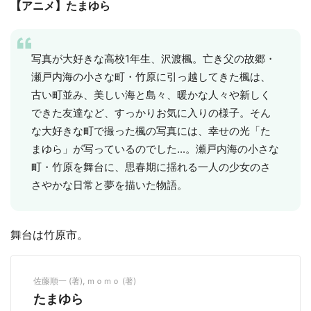
【アニメ】たまゆら
写真が大好きな高校1年生、沢渡楓。亡き父の故郷・
瀬戸内海の小さな町・竹原に引っ越してきた楓は、
古い町並み、美しい海と島々、暖かな人々や新しく
できた友達など、すっかりお気に入りの様子。そん
な大好きな町で撮った楓の写真には、幸せの光「た
まゆら」が写っているのでした...。瀬戸内海の小さな
町・竹原を舞台に、思春期に揺れる一人の少女のさ
さやかな日常と夢を描いた物語。
舞台は竹原市。
佐藤順一 (著), ｍｏｍｏ (著)
たまゆら