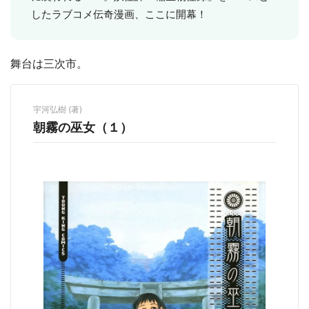
したラブコメ伝奇漫画、ここに開幕！
舞台は三次市。
宇河弘樹 (著)
朝霧の巫女（１）