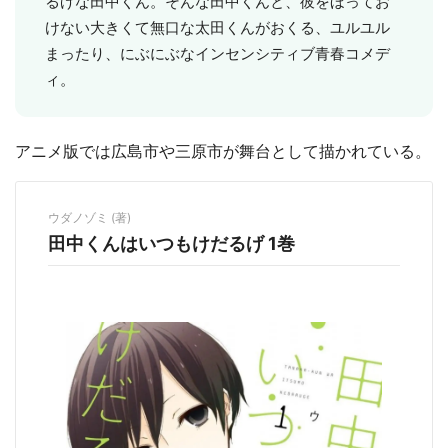
るげな田中くん。そんな田中くんと、彼をほってお
けない大きくて無口な太田くんがおくる、ユルユル
まったり、にぶにぶなインセンシティブ青春コメデ
ィ。
アニメ版では広島市や三原市が舞台として描かれている。
ウダノゾミ (著)
田中くんはいつもけだるげ 1巻