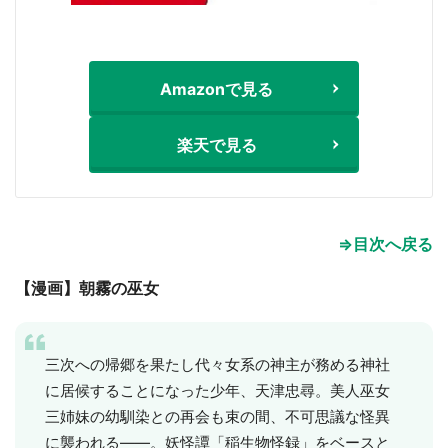
Amazonで見る
楽天で見る
⇒目次へ戻る
【漫画】朝霧の巫女
三次への帰郷を果たし代々女系の神主が務める神社
に居候することになった少年、天津忠尋。美人巫女
三姉妹の幼馴染との再会も束の間、不可思議な怪異
に襲われる――。妖怪譚「稲生物怪録」をベースと