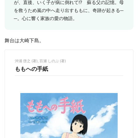
が、直後、いく子が病に倒れて!? 蘇る父の記憶。母
を救うため嵐の中へ走り出すももに、奇跡が起きる─
─。心に響く家族の愛の物語。
舞台は大崎下島。
沖浦 啓之 (著), 百瀬 しのぶ (著)
ももへの手紙