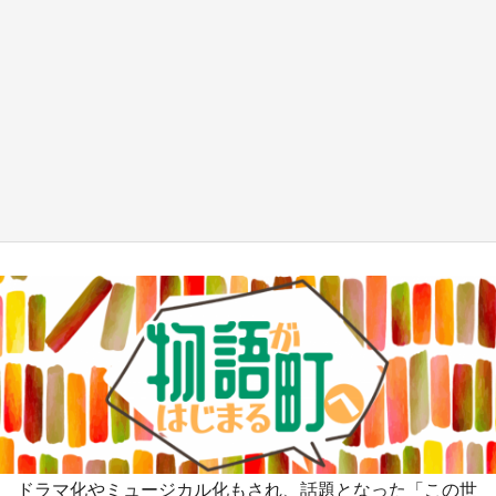
『小林さんちのメイドラゴン』と舞台のモデ
ル・越谷がコラボ 田んぼアートの見頃にあわ
せて企画続々【7／31～】
もっとみる
ドラマ化やミュージカル化もされ、話題となった「この世