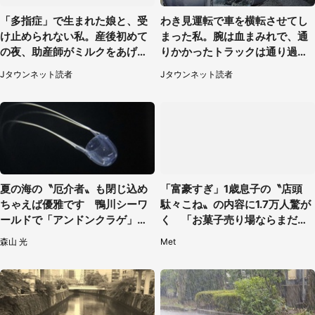
「多指症」で生まれた娘と、受
わき見運転で車を横転させてし
け止められない私。産後初めて
まった私。腕は血まみれで、通
の夜、助産師がミルクをあげて
りかかったトラックは通り過ぎ
るのを見て...（静岡県・20代女
ていき...（福岡県・30代女性）
Jタウンネット読者
Jタウンネット読者
性）
夏の海の〝厄介者〟も閉じ込め
「富豪すぎ」1歳息子の〝店頭
ちゃえば優雅です 鴨川シーワ
駄々こね〟の内容に1.7万人驚が
ールドで「アンドンクラゲ」期
く 「お菓子売り場ならまだし
間限定展示【7／29～】
も...」「ハードル高い」
森山 光
Met