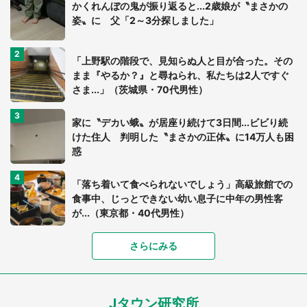
かくれんぼの鬼が振り返ると...2歳娘が〝まさかの
姿〟に 父「2～3分探しました」
「上野駅の階段で、見知らぬ人と目が合った。その
まま『やるか？』と尋ねられ、私たちは2人ですぐ
さま...」（茨城県・70代男性）
家に〝デカい蛾〟が居座り続けて3日間...ビビり続
けた住人 判明した〝まさかの正体〟に14万人も困
惑
「落ち着いて食べられないでしょう」高級旅館での
食事中、じっとできない幼い息子に中年の男性客
が...（東京都・40代男性）
さらにみる
「可愛いのにホラー」「事件性を感じる」 ふわふ
わアザラシの〝赤い異変〟に3.2万人戦慄
Jタウン研究所