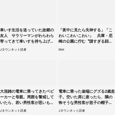
車いす生活を送っていた故郷の
「夜中に見たら失神する」「こ
友人 サラリーマンがわらわら
わいこわいこわい」 兵庫・尼
寄ってきて車いすを持ち上げ連
崎の公園に佇む〝謎すぎる顔〟
れて行った（福岡県・60代女
に1.3万人戦慄
Jタウンネット読者
Met
性）
大混雑の電車に乗ってきたベビ
電車に乗った途端にグズる2歳息
ーカーと母親。周囲を警戒して
子。空いた席に座ったら、隣の
いたら、若い男性客が思いもよ
怖そうな男性客が息子の帽子に
らぬ行動に（東京都・50代女
手を伸ばし（千葉県・40代女
Jタウンネット読者
Jタウンネット読者
性）
性）