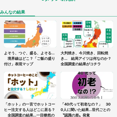
「孫にあげると思って、あなたにこれをあげる」
真夏の山道で見知らぬお婆さんに握らされたもの
（山口県・30代女性）
みんなの結果
「ゾワゾワする」「本当に気持ち悪い」 道端でバ
グっちゃってた〝野生の野菜〟に6.5万人戦慄
「閉所恐怖症の私は新幹線で大パニック。隣席の青
年に『手を繋いで』とお願いしたら...」 体験談に
よそう、つぐ、盛る、よそる...
大判焼き、今川焼き、回転焼
8万人感動
境界線はどこ？「ご飯の盛り
き... 結局アイツは何なのか？
付け」表現マップ
全国調査の結果がコチラ
「富豪すぎ」1歳息子の〝店頭駄々こね〟の内容に1.
7万人驚がく 「お菓子売り場ならまだしも...」「ハ
ードル高い」
あまりにも四角すぎる猫、激写される 「これもう
座布団だろ」「食パンの耳」と1.4万人困惑
「ホット」の一言でホットコー
「40代って初老なの？」 30
ヒー注文する人はどこに居る？
0人に聞いた結果...世代ごとの
全国調査の結果...一目瞭然の
〝認識の差〟発覚