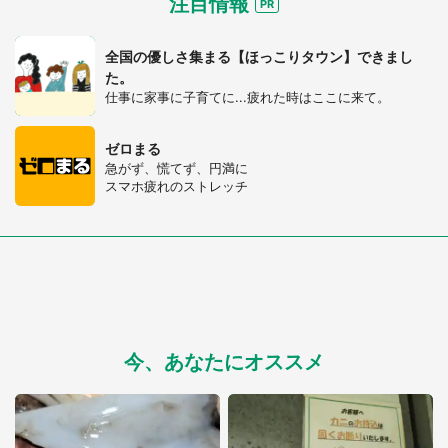
注目情報
都道府選択
全国の優しさ集まる【ほっこりタウン】できまし
た。
仕事に家事に子育てに...疲れた時はここに来て。
ゼロまる
急がず、慌てず、円満に
スマホ疲れのストレッチ
今、あなたにオススメ
選択する