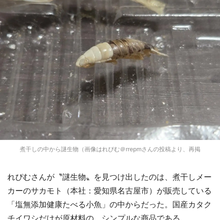
煮干しの中から謎生物（画像はれぴむ＠rrepmさんの投稿より、再掲
れぴむさんが〝謎生物〟を見つけ出したのは、煮干しメー
カーのサカモト（本社：愛知県名古屋市）が販売している
「塩無添加健康たべる小魚」の中からだった。国産カタク
チイワシだけが原材料の、シンプルな商品である。