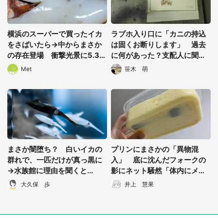
横浜のスーパーで買ったイカ
ラブホ入り口に「カニの持込
をさばいたら→中からまさか
は固くお断りします」 過去
の存在登場 衝撃光景に5.3万
に何があった？支配人に聞い
人驚がく
てみると...
Met
笹木 萌
まさか闇堕ち？ 白いイカの
プリンにまさかの「異物混
群れで、一匹だけが真っ黒に
入」 底に沈んだフォークの
→水族館に理由を聞くと...
影にネット騒然「体内にメス
忘れた回」「ブラック・ジャ
大久保 歩
井上 慧果
ックで見た」