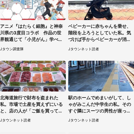
アニメ『はたらく細胞』と神奈
ベビーカーに赤ちゃんを乗せ、
川県の3度目コラボ 作品の世
階段を上ろうとしていた私。気
界観通じて「小児がん」学べる
づけば手からベビーカーが消え
【8／10～31※平日限定】
ていて（神奈川県・60代女性）
Jタウン調査隊
Jタウンネット読者
北海道旅行で財布を盗まれた
駅のホームでめまいがして、し
私。市場で土産を買えずにいる
ゃがみこんだ中学生の私。その
と、店の人が「ご飯を買って、
すぐ隣にスーツの男性が座って
持って来い」（50代男性）
きて（千葉県・20代女性）
Jタウンネット読者
Jタウンネット読者