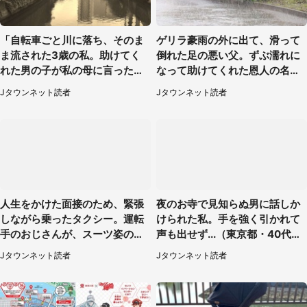
「自転車ごと川に落ち、そのま
ゲリラ豪雨の外に出て、滑って
ま流された3歳の私。助けてく
倒れた足の悪い父。ずぶ濡れに
れた男の子が私の母に言ったの
なって助けてくれた恩人の名前
は...」（千葉県・20代女性）
も聞かず...
Jタウンネット読者
Jタウンネット読者
人生をかけた面接のため、緊張
夜のお寺で見知らぬ男に話しか
しながら乗ったタクシー。運転
けられた私。手を強く引かれて
手のおじさんが、スーツ姿の私
声も出せず...（東京都・40代女
を見て...（福岡県・30代女性）
性）
Jタウンネット読者
Jタウンネット読者