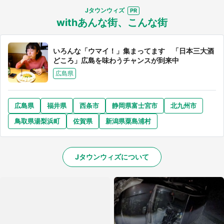
Jタウンウィズ
withあんな街、こんな街
いろんな「ウマイ！」集まってます 「日本三大酒
どころ」広島を味わうチャンスが到来中
広島県
広島県
福井県
西条市
静岡県富士宮市
北九州市
鳥取県湯梨浜町
佐賀県
新潟県粟島浦村
Jタウンウィズについて