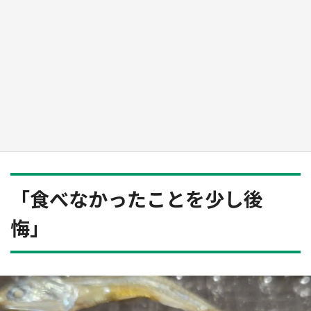
『薬屋のひとりごと』の〝舞〟の世界に入り込
む 六本木ヒルズ展望台でコラボ、本邦初公開
の「猫猫像」も【8／1～10／26】
もっとみる
「食べなかったことを少し後
悔」