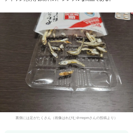
裏側には足がたくさん（画像はれぴむ＠rrepmさんの投稿より）