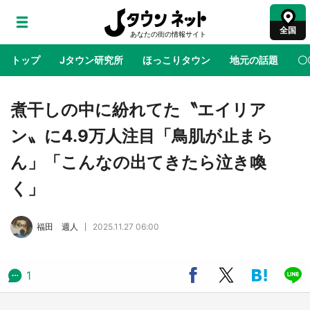
全国
トップ
Jタウン研究所
ほっこりタウン
地元の話題
〇
地域×二次元
絶景
あの時はありがとう
物語がはじ
煮干しの中に紛れてた〝エイリア
ン〟に4.9万人注目「鳥肌が止まら
アニメ『はたらく細胞』と神奈川県の3度目コ
ん」「こんなの出てきたら泣き喚
ラボ 作品の世界観通じて「小児がん」学べる
【8／10～31※平日限定】
く」
鳥取・境港「ゲゲゲの妖怪楽園」限定だった鬼
福田 週人
2025.11.27 06:00
太郎グッズ買える 銀座・博品館TOY PARKへ
急げ【8／8～31】
1
ラプラス・ダークネスが栃木県を征服！？ 県
公式プロモ動画で「聖地」が生産されてます
【7／31～1／31】