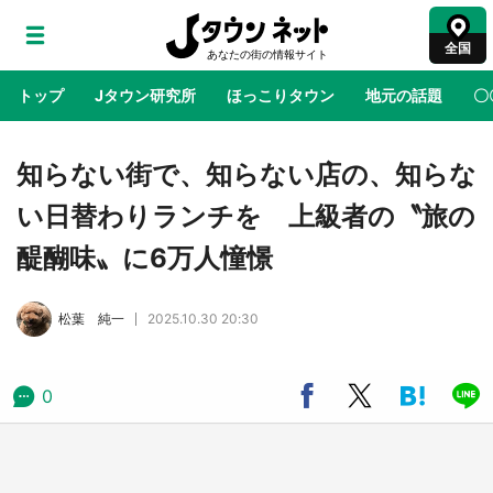
全国
トップ
Jタウン研究所
ほっこりタウン
地元の話題
〇
地域×二次元
絶景
あの時はありがとう
物語がはじ
知らない街で、知らない店の、知らな
い日替わりランチを 上級者の〝旅の
ラプラス・ダークネスが栃木県を征服！？ 県
醍醐味〟に6万人憧憬
公式プロモ動画で「聖地」が生産されてます
【7／31～1／31】
松葉 純一
2025.10.30 20:30
『薬屋のひとりごと』の〝舞〟の世界に入り込
む 六本木ヒルズ展望台でコラボ、本邦初公開
の「猫猫像」も【8／1～10／26】
0
日向翔陽＆影山飛雄が笹かまを食べる！ アニ
メ『ハイキュー！！』×老舗「鐘崎」コラボで
限定グッズも【8／1～31】