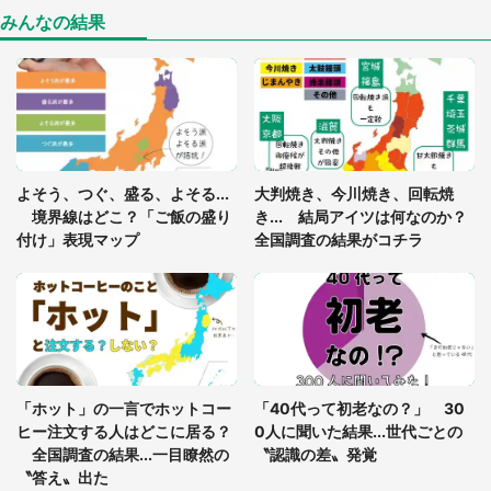
座布団だろ」「食パンの耳」と1.4万人困惑
みんなの結果
「閉所恐怖症の私は新幹線で大パニック。隣席の青
年に『手を繋いで』とお願いしたら...」 体験談に
8万人感動
「ゾワゾワする」「本当に気持ち悪い」 道端でバ
よそう、つぐ、盛る、よそる...
大判焼き、今川焼き、回転焼
グっちゃってた〝野生の野菜〟に6.5万人戦慄
境界線はどこ？「ご飯の盛り
き... 結局アイツは何なのか？
付け」表現マップ
全国調査の結果がコチラ
「○○がない街に住んでいます」住人の呟きに30万
人驚がく 何が存在しないか、あなたはわかる？
「修学旅行に途中参加する娘を送って行ったら、真
っ暗な道で遭難状態。なんとか見つけた民家に助け
「ホット」の一言でホットコー
「40代って初老なの？」 30
を求めると、住人の男性が...」
ヒー注文する人はどこに居る？
0人に聞いた結果...世代ごとの
全国調査の結果...一目瞭然の
〝認識の差〟発覚
〝答え〟出た