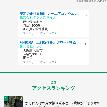
Recommended by
安定の正社員雇用!カーエアコンやエンジンの製造・加工業務 denso aichi
＞
株式会社テクノスマイル
愛知県 蒲郡市
時給1,800円
正社員 / 派遣社員
スポンサー：求人ボックス
9月開始/「土日祝休み」グローバル企業での産業保健のお仕事/保健師/高時給/残業なし/服装自由
＞
株式会社パソナ
大阪府 大阪市
時給2,300円
正社員
スポンサー：求人ボックス
全国
アクセスランキング
かくれんぼの鬼が振り返ると...2歳娘が〝まさかの