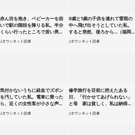
赤ん坊を抱き、ベビーカーを担
0歳と1歳の子供を連れて雷雨の
いで駅の階段を降りる私。半分
中へ飛び出そうとしていた私。
くらい行ったところで若い男性
すると突然、後ろから...（福岡
が...（埼玉県・50代女性）
県・30代女性）
Jタウンネット読者
Jタウンネット読者
気付かないうちに経血でズボン
修学旅行を目前に控えたある
を汚していた私。電車に乗った
日、「行かせてあげられない」
ら、近くの女性客が小さな声で
と母 家は貧しく、私は納得し
（千葉県・10代女性）
たけれど...（北海道・70代以上
Jタウンネット読者
Jタウンネット読者
女性）