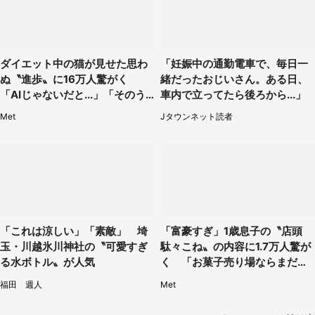
ダイエット中の猫が見せた思わ
「妊娠中の通勤電車で、毎日一
ぬ〝進歩〟に16万人驚がく
緒だったおじいさん。ある日、
「AIじゃないだと...」「そのう
車内で立ってたら後ろから...」
ち喋りそう」
Met
Jタウンネット読者
「これは涼しい」「素敵」 埼
「富豪すぎ」1歳息子の〝店頭
玉・川越氷川神社の〝可愛すぎ
駄々こね〟の内容に1.7万人驚が
る水ボトル〟が人気
く 「お菓子売り場ならまだし
も...」「ハードル高い」
福田 週人
Met