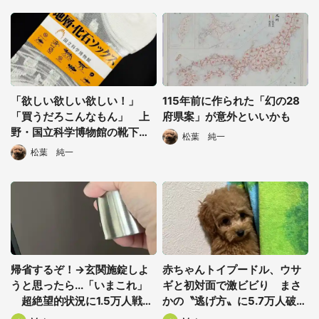
「欲しい欲しい欲しい！」
115年前に作られた「幻の28
「買うだろこんなもん」 上
府県案」が意外といいかも
野・国立科学博物館の靴下が
松葉 純一
選択する
ひれ伏したくなる可愛さ
松葉 純一
帰省するぞ！→玄関施錠しよ
赤ちゃんトイプードル、ウサ
うと思ったら...「いまこれ」
ギと初対面で激ビビり まさ
超絶望的状況に1.5万人戦慄
かの〝逃げ方〟に5.7万人破顔
「ｷﾞｬｰｰ!!」
「人生一周目すぎ」