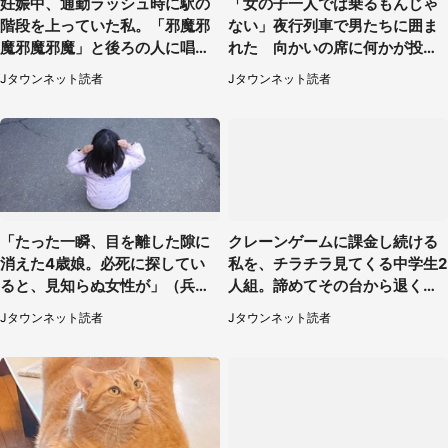
妊娠中、通勤ラッシュ時に駅の
「女の子一人では乗るもんじゃ
階段を上っていた私。「邪魔邪
ない」夜行列車で男たちに囲ま
魔邪魔邪魔」と後ろの人に唱え
れた 向かいの席に何かが投げ
られて（神奈川県・30代女性）
られて（秋田県・60代女性）
Jタウンネット読者
Jタウンネット読者
「たった一瞬、目を離した隙に
クレーンゲームに課金し続ける
消えた4歳娘。必死に探してい
私を、チラチラ見てくる中学生2
ると、見知らぬ女性が」（兵庫
人組。諦めてその台から退く
県・40代女性）
と、後ろから声が（東京都・40
Jタウンネット読者
Jタウンネット読者
代女性）