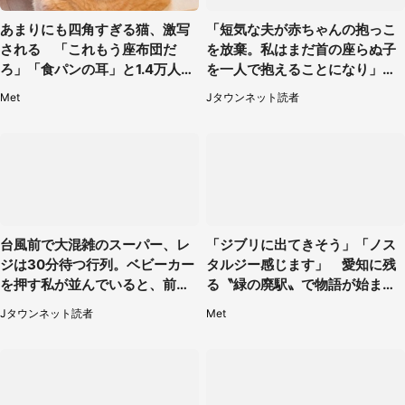
あまりにも四角すぎる猫、激写
「短気な夫が赤ちゃんの抱っこ
される 「これもう座布団だ
を放棄。私はまだ首の座らぬ子
ろ」「食パンの耳」と1.4万人困
を一人で抱えることになり」
惑
（岩手県・40代女性）
Met
Jタウンネット読者
台風前で大混雑のスーパー、レ
「ジブリに出てきそう」「ノス
ジは30分待つ行列。ベビーカー
タルジー感じます」 愛知に残
を押す私が並んでいると、前の
る〝緑の廃駅〟で物語が始まり
男性客が...
そう
Jタウンネット読者
Met