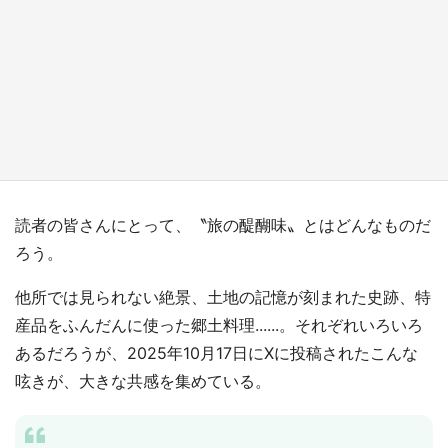
『小林さんちのメイドラゴン』と舞台のモデ
ル・越谷がコラボ 田んぼアートの見頃にあわ
せて企画続々【7／31～】
もっとみる
読者の皆さんにとって、〝旅の醍醐味〟とはどんなものだ
ろう。
他所では見られない絶景、土地の記憶が刻まれた史跡、特
産品をふんだんに使った郷土料理......。それぞれいろいろ
あるだろうが、2025年10月17日にXに投稿されたこんな
呟きが、大きな共感を集めている。