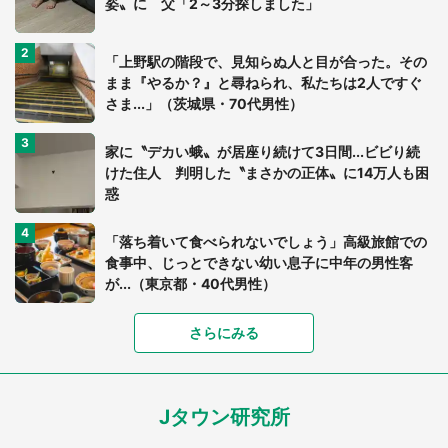
姿〟に 父「2～3分探しました」
「上野駅の階段で、見知らぬ人と目が合った。その
まま『やるか？』と尋ねられ、私たちは2人ですぐ
さま...」（茨城県・70代男性）
家に〝デカい蛾〟が居座り続けて3日間...ビビり続
けた住人 判明した〝まさかの正体〟に14万人も困
惑
「落ち着いて食べられないでしょう」高級旅館での
食事中、じっとできない幼い息子に中年の男性客
が...（東京都・40代男性）
「富豪すぎ」1歳息子の〝店頭駄々こね〟の内容に1.
さらにみる
7万人驚がく 「お菓子売り場ならまだしも...」「ハ
ードル高い」
Jタウン研究所
あまりにも四角すぎる猫、激写される 「これもう