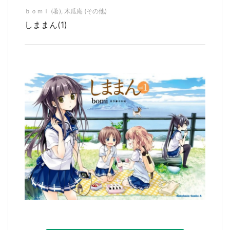
ｂｏｍｉ (著), 木瓜庵 (その他)
しままん(1)