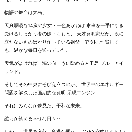
物語の舞台は大島。
天真爛漫な14歳の少女・一色あかねは 家事を一手に引き
受けるしっかり者の妹・ももと、 天才発明家だが、役に
立たないものばかり作っている祖父・健次郎と 貧しく
も、温かな毎日を送っていた。
天気がよければ、海の向こうに臨める人工島 ブルーアイ
ランド。
そしてその中央にそびえ立つのが、 世界中のエネルギー
問題を解決した画期的な発明 示現エンジン。
それはみんなが夢見た、平和な未来。
誰もが笑える幸せな日々--。
しかし、世界を突然、危機が襲う。（MBS公式サイトより