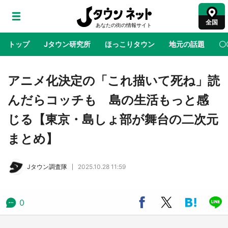
全国
トップ
Jタウン研究所
ほっこりタウン
地元の話題
〇
地域×二次元
絶景
あの時はありがとう
物語がはじ
アニメ化決定の「これ描いて死ね」読
んだらコッチも 島の生活もっと感
ラプラス・ダークネスが栃木県を征服！？ 県
じる【東京・島しょ部が舞台の二次元
公式プロモ動画で「聖地」が生産されてます
【7／31～1／31】
まとめ】
『薬屋のひとりごと』の〝舞〟の世界に入り込
Jタウン調査隊
2025.10.28 11:59
む 六本木ヒルズ展望台でコラボ、本邦初公開
の「猫猫像」も【8／1～10／26】
0
日向翔陽＆影山飛雄が笹かまを食べる！ アニ
メ『ハイキュー！！』×老舗「鐘崎」コラボで
限定グッズも【8／1～31】