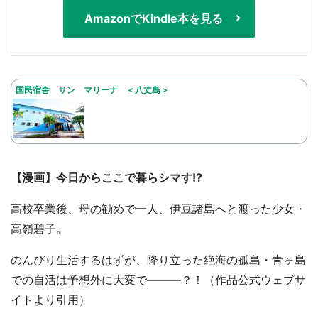
AmazonでKindle本を見る
国民宿舎 サン マリーナ ＜八丈島＞
【漫画】今日からここで暮らシマす!?
高校卒業後、母の勧めで一人、伊豆諸島へと渡った少女・
高嶺碧子。
のんびり生活するはずが、降り立った絶海の孤島・青ヶ島
での自活は予想外に大変で―――？！（作品公式ウェブサ
イトより引用）