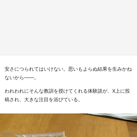
『薬屋のひとりごと』の〝舞〟の世界に入り込
む 六本木ヒルズ展望台でコラボ、本邦初公開
の「猫猫像」も【8／1～10／26】
もっとみる
安さにつられてはいけない。思いもよらぬ結果を生みかね
ないから――。
われわれにそんな教訓を授けてくれる体験談が、X上に投
稿され、大きな注目を浴びている。