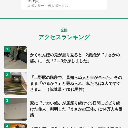
正社員
スポンサー：求人ボックス
全国
アクセスランキング
かくれんぼの鬼が振り返ると...2歳娘が〝まさかの
姿〟に 父「2～3分探しました」
「上野駅の階段で、見知らぬ人と目が合った。その
まま『やるか？』と尋ねられ、私たちは2人ですぐ
さま...」（茨城県・70代男性）
家に〝デカい蛾〟が居座り続けて3日間...ビビり続
けた住人 判明した〝まさかの正体〟に14万人も困
惑