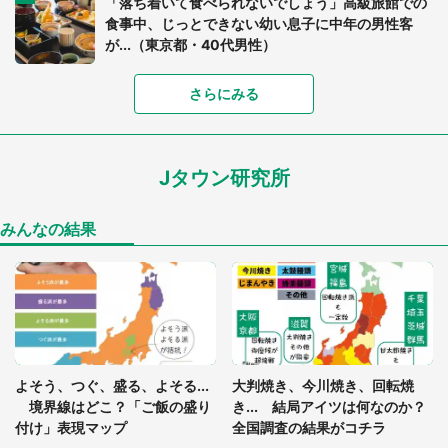
「落ち着いて食べられないでしょう」高級旅館での
食事中、じっとできない幼い息子に中年の男性客
が...（東京都・40代男性）
さらにみる
「可愛いのにホラー」「事件性を感じる」 ふわふ
わアザラシの〝赤い異変〟に3.2万人戦慄
Jタウン研究所
「孫にあげると思って、あなたにこれをあげる」
真夏の山道で見知らぬお婆さんに握らされたもの
（山口県・30代女性）
みんなの結果
「ゾワゾワする」「本当に気持ち悪い」 道端でバ
グっちゃってた〝野生の野菜〟に6.5万人戦慄
「閉所恐怖症の私は新幹線で大パニック。隣席の青
年に『手を繋いで』とお願いしたら...」 体験談に
よそう、つぐ、盛る、よそる...
大判焼き、今川焼き、回転焼
8万人感動
境界線はどこ？「ご飯の盛り
き... 結局アイツは何なのか？
付け」表現マップ
全国調査の結果がコチラ