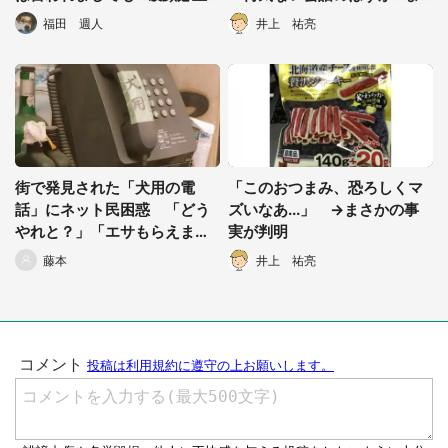
の〝超絶厚着〟に12万人ニッ
さかの展開に後輩爆笑
福田 週人
井上 祐亮
コニコ
街で発見された「犬用の電
「このおつまみ、恐ろしくマ
話」にネット民困惑 「どう
ズいなあ...」 →まさかの事
やれと？」「エサもらえます
実が判明
かって電話するのかも」
藤本
井上 祐亮
選択する