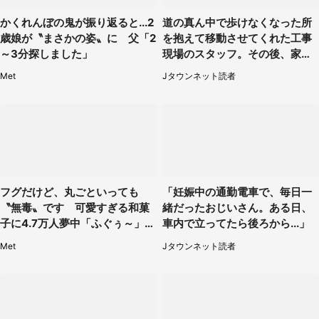
かくれんぼの鬼が振り返ると...2
道の真ん中で歩けなくなった所
歳娘が〝まさかの姿〟に 父「2
を抱えて移動させてくれた工事
～3分探しました」
現場のスタッフ。その後、家ま
で私を送ると（大阪府・40代女
Met
Jタウンネット読者
性）
フグだけど、丸ごといっても
「妊娠中の通勤電車で、毎日一
〝無毒〟です 可愛すぎる和菓
緒だったおじいさん。ある日、
子に4.7万人夢中「ふぐぅ～」
車内で立ってたら後ろから...」
「職人の技ですね」
Met
Jタウンネット読者