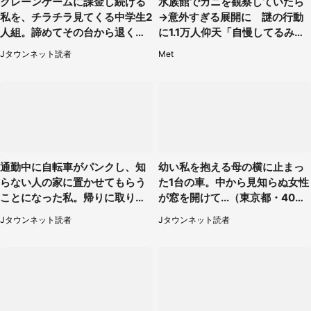
クレーンゲームに課金し続ける
水族館でカニを観察していたら
私を、チラチラ見てくる中学生2
→意外すぎる展開に 謎の行動
人組。諦めてその台から退く
に1.1万人仰天「自慢してるみた
と、後ろから声が（東京都・40
い」
Jタウンネット読者
Met
代女性）
通勤中に自転車がパンクし、知
幼い私を抱える母の横に止まっ
らない人の家に置かせてもらう
た1台の車。中から見知らぬ女性
ことになった私。帰りに取りに
が窓を開けて...（東京都・40代
行くと、なんと...（東京都・40
男性）
Jタウンネット読者
Jタウンネット読者
代女性）