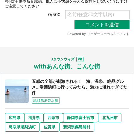
Jタウンウィズ
withあんな街、こんな街
五感の全部が刺激される！ 海、温泉、絶品グル
メ...湯梨浜町に行ってみたら、魅力に溢れすぎてた
件
鳥取県湯梨浜町
広島県
福井県
西条市
静岡県富士宮市
北九州市
鳥取県湯梨浜町
佐賀県
新潟県粟島浦村