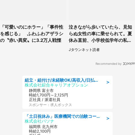
「可愛いのにホラー」「事件性
泣きながら歩いていたら、見知
を感じる」 ふわふわアザラシ
らぬ女性の車に乗せられて。夏
の〝赤い異変〟に3.2万人戦慄
休み直前、小学校低学年の私に
起きたこと（広島県・30代女
Jタウンネット読者
性）
Recommended by
組立・組付け/未経験OK/高収入/日払いOK/寮費無料/交替制
＞
株式会社綜合キャリアオプション
静岡県 富士市
時給1,700円～2,125円
正社員 / 派遣社員
スポンサー：求人ボックス
「土日祝休み」医療機関での治験コーディネーターのお仕事/看護師
＞
株式会社パソナ
福岡県 北九州市
時給2,100円