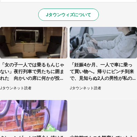
Jタウンウィズについて
「女の子一人では乗るもんじゃ
「妊娠4か月、一人で車に乗っ
ない」夜行列車で男たちに囲ま
て買い物へ。帰りにピンチ到来
れた 向かいの席に何かが投げ
で、見知らぬ2人の男性が私の車
られて（秋田県・60代女性）
を...」（30代女性）
Jタウンネット読者
Jタウンネット読者