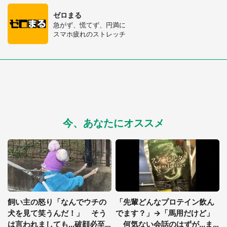
ゼロまる
急がず、慌てず、円満に
スマホ疲れのストレッチ
今、あなたにオススメ
飼い主の怒り「なんでウチの
「先輩どんなプロテイン飲ん
犬を見て笑うんだ！」 そう
でます？」→「馬用だけど」
都道府選択
は言われましても...破顔必至
何気ない会話のはずが...ま