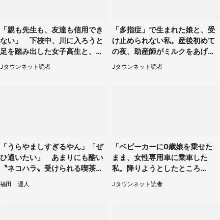
「親も先生も、友達も信用でき
「多指症」で生まれた娘と、受
ない」 下校中、川に入ろうと
け止められない私。産後初めて
足を踏み出した女子高生と、彼
の夜、助産師がミルクをあげて
女を止めた予想外の存在
るのを見て...（静岡県・20代女
Jタウンネット読者
Jタウンネット読者
性）
「うらやましすぎるやん」「ぜ
「ベビーカーに0歳娘を乗せた
ひ通いたい」 あまりにも酷い
まま、女性専用車に乗車した
〝ネコハラ〟受けられる喫茶店
私。降りようとしたところ
に5.3万人驚がく
で...」（大阪府・30代女性）
福田 週人
Jタウンネット読者