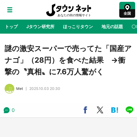
全国
トップ
Jタウン研究所
ほっこりタウン
地元の話題
〇
地域×二次元
絶景
あの時はありがとう
物語がはじ
謎の激安スーパーで売ってた「国産ア
ナゴ」（28円）を食べた結果 →衝
アニメ『はたらく細胞』と神奈川県の3度目コ
撃の〝真相〟に7.6万人驚がく
ラボ 作品の世界観通じて「小児がん」学べる
【8／10～31※平日限定】
Met
2025.10.03 20:30
鳥取・境港「ゲゲゲの妖怪楽園」限定だった鬼
太郎グッズ買える 銀座・博品館TOY PARKへ
急げ【8／8～31】
0
ラプラス・ダークネスが栃木県を征服！？ 県
公式プロモ動画で「聖地」が生産されてます
【7／31～1／31】