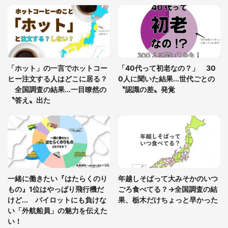
「富豪すぎ」1歳息子の〝店頭駄々こね〟の内容に1.
7万人驚がく 「お菓子売り場ならまだしも...」「ハ
ードル高い」
あまりにも四角すぎる猫、激写される 「これもう
座布団だろ」「食パンの耳」と1.4万人困惑
「ホット」の一言でホットコー
「40代って初老なの？」 30
ヒー注文する人はどこに居る？
0人に聞いた結果...世代ごとの
全国調査の結果...一目瞭然の
〝認識の差〟発覚
〝答え〟出た
一緒に働きたい『はたらくのり
年越しそばって大みそかのいつ
もの』1位はやっぱり飛行機だ
ごろ食べてる？→全国調査の結
けど... パイロットにも負けな
果、栃木だけちょっと早かった
い「外航船員」の魅力を伝えた
い！