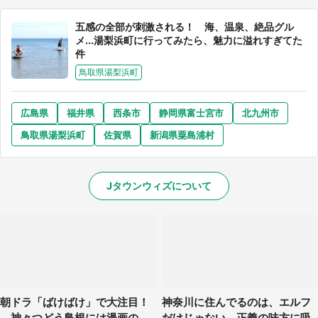
五感の全部が刺激される！ 海、温泉、絶品グル
メ...湯梨浜町に行ってみたら、魅力に溢れすぎてた
件
鳥取県湯梨浜町
広島県
福井県
西条市
静岡県富士宮市
北九州市
鳥取県湯梨浜町
佐賀県
新潟県粟島浦村
Jタウンウィズについて
朝ドラ「ばけばけ」で大注目！
神奈川に住んでるのは、エルフ
神々つどう島根には漫画の
だけじゃない 正義の味方に吸