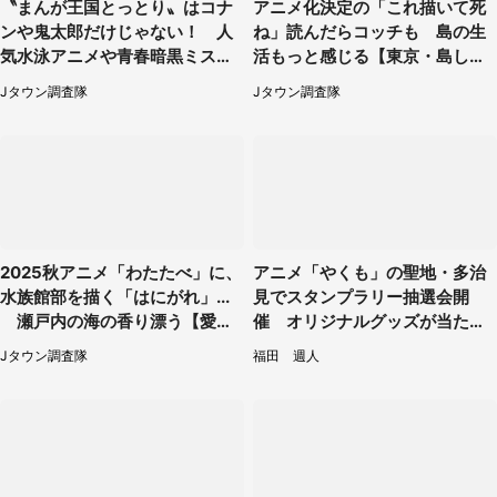
〝まんが王国とっとり〟はコナ
アニメ化決定の「これ描いて死
ンや鬼太郎だけじゃない！ 人
ね」読んだらコッチも 島の生
気水泳アニメや青春暗黒ミステ
活もっと感じる【東京・島しょ
リーも【鳥取が舞台の二次元ま
部が舞台の二次元まとめ】
Jタウン調査隊
Jタウン調査隊
とめ】
2025秋アニメ「わたたべ」に、
アニメ「やくも」の聖地・多治
水族館部を描く「はにがれ」...
見でスタンプラリー抽選会開
瀬戸内の海の香り漂う【愛媛
催 オリジナルグッズが当たる
が舞台の二次元まとめ】
チャンス！
Jタウン調査隊
福田 週人