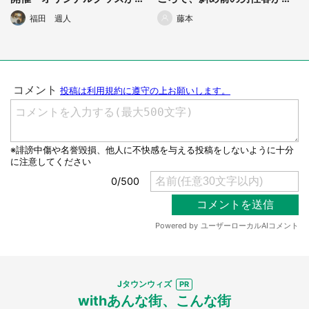
たるチャンス！
り返り...」（都道府県・年齢
福田 週人
藤本
性別不明）
Jタウンウィズ
withあんな街、こんな街