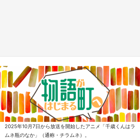
『薬屋のひとりごと』の〝舞〟の世界に入り込
む 六本木ヒルズ展望台でコラボ、本邦初公開
の「猫猫像」も【8／1～10／26】
もっとみる
2025年10月7日から放送を開始したアニメ「千歳くんはラ
ムネ瓶のなか」（通称・チラムネ）。