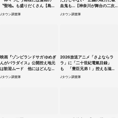
〝聖地〟も盛りだくさん【島根
血鬼も...【神奈川が舞台の二次
が舞台の二次元まとめ】
元まとめ】
Jタウン調査隊
Jタウン調査隊
映画『ゾンビランドサガ ゆめぎ
2026放送アニメ「さよならラ
んがパラダイス』公開控え地元
ラ」に「二十世紀電氣目録」
は歓迎ムード 他にはどんな作
も 「豊臣兄弟！」控える滋賀
品の聖地？【佐賀が舞台の二次
は実は〝聖地の宝箱〟【滋賀が
Jタウン調査隊
Jタウン調査隊
元まとめ】
舞台の二次元まとめ】