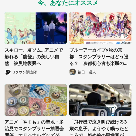
今、あなたにオススメ
スキロー、君ソム...アニメで
ブルーアーカイブ×秋の京
触れる「能登」の美しい自
都、スタンプラリーはどう巡
然 被災地復興へ
る？ 京都初心者も楽勝のル
ートを考えてみた
Jタウン調査隊
福田 週人
アニメ「やくも」の聖地・多
「飛行機で泣き叫び続ける3
治見でスタンプラリー抽選会
歳の息子。ようやく眠ったと
開催 オリジナルグッズが当
ころで、斜め前の男性客が振