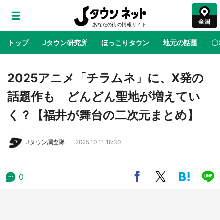
全国
トップ
Jタウン研究所
ほっこりタウン
地元の話題
〇
地域×二次元
絶景
あの時はありがとう
物語がはじ
2025アニメ「チラムネ」に、X発の
話題作も どんどん聖地が増えてい
アニメ『はたらく細胞』と神奈川県の3度目コ
く？【福井が舞台の二次元まとめ】
ラボ 作品の世界観通じて「小児がん」学べる
【8／10～31※平日限定】
Jタウン調査隊
2025.10.11 18:30
鳥取・境港「ゲゲゲの妖怪楽園」限定だった鬼
太郎グッズ買える 銀座・博品館TOY PARKへ
急げ【8／8～31】
0
ラプラス・ダークネスが栃木県を征服！？ 県
公式プロモ動画で「聖地」が生産されてます
【7／31～1／31】