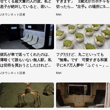
せてくる超大量の人の波。私と
すぎます」 2歳児がカボチャを
息子が絶叫していると、若いカ
切ったら...〝左手〟の場所に5.3
ップルの乗客が...（東京都・60
万人もん絶
Jタウンネット読者
Met
代女性）
彼氏が車で送ってくれたのは、
フグだけど、丸ごといっても
薄暗くて誰もいない無人駅。私
〝無毒〟です 可愛すぎる和菓
は切符を買おうとしたけれど
子に4.7万人夢中「ふぐぅ～」
（山形県・20代女性）
「職人の技ですね」
Jタウンネット読者
Met