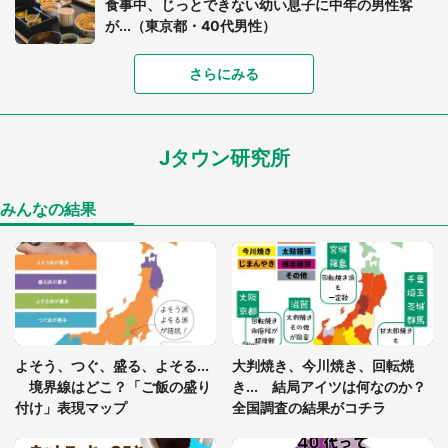
食事中、じっとできない幼い息子に中年の男性客
が...（東京都・40代男性）
さらにみる
「可愛いのにホラー」「事件性を感じる」 ふわふ
わアザラシの〝赤い異変〟に3.2万人戦慄
Jタウン研究所
「孫にあげると思って、あなたにこれをあげる」
真夏の山道で見知らぬお婆さんに握らされたもの
（山口県・30代女性）
みんなの結果
「ゾワゾワする」「本当に気持ち悪い」 道端でバ
グっちゃってた〝野生の野菜〟に6.5万人戦慄
「閉所恐怖症の私は新幹線で大パニック。隣席の青
年に『手を繋いで』とお願いしたら...」 体験談に
よそう、つぐ、盛る、よそる...
大判焼き、今川焼き、回転焼
8万人感動
境界線はどこ？「ご飯の盛り
き... 結局アイツは何なのか？
付け」表現マップ
全国調査の結果がコチラ
「富豪すぎ」1歳息子の〝店頭駄々こね〟の内容に1.