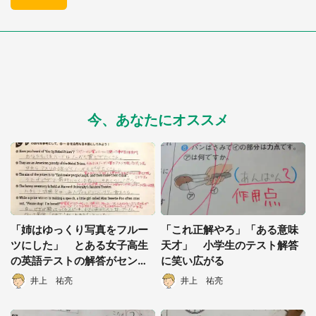
今、あなたにオススメ
「姉はゆっくり写真をフルー
「これ正解やろ」「ある意味
ツにした」 とある女子高生
天才」 小学生のテスト解答
の英語テストの解答がセンス
に笑い広がる
の塊だった
井上 祐亮
井上 祐亮