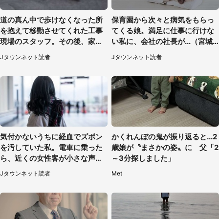
道の真ん中で歩けなくなった所
保育園から次々と病気をもらっ
を抱えて移動させてくれた工事
てくる娘。満足に仕事に行けな
現場のスタッフ。その後、家ま
い私に、会社の社長が...（宮城
で私を送ると（大阪府・40代女
県・30代女性）
Jタウンネット読者
Jタウンネット読者
性）
気付かないうちに経血でズボン
かくれんぼの鬼が振り返ると...2
を汚していた私。電車に乗った
歳娘が〝まさかの姿〟に 父「2
ら、近くの女性客が小さな声で
～3分探しました」
（千葉県・10代女性）
Jタウンネット読者
Met