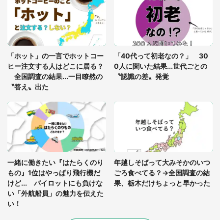
7万人驚がく 「お菓子売り場ならまだしも...」「ハ
ードル高い」
あまりにも四角すぎる猫、激写される 「これもう
座布団だろ」「食パンの耳」と1.4万人困惑
「ホット」の一言でホットコー
「40代って初老なの？」 30
ヒー注文する人はどこに居る？
0人に聞いた結果...世代ごとの
全国調査の結果...一目瞭然の
〝認識の差〟発覚
〝答え〟出た
一緒に働きたい『はたらくのり
年越しそばって大みそかのいつ
もの』1位はやっぱり飛行機だ
ごろ食べてる？→全国調査の結
けど... パイロットにも負けな
果、栃木だけちょっと早かった
い「外航船員」の魅力を伝えた
い！