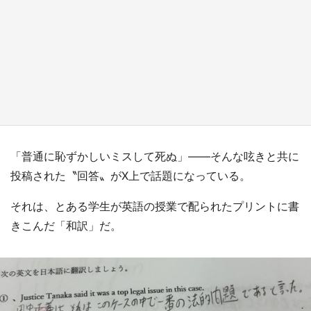
『薬屋のひとりごと』の〝舞〟の世界に入り込
む 六本木ヒルズ展望台でコラボ、本邦初公開
の「猫猫像」も【8／1～10／26】
もっとみる
「普通に恥ずかしいミスして死ぬ」――そんな呟きと共に
投稿された〝回答〟がX上で話題になっている。
それは、とある学生が英語の授業で配られたプリントに書
きこんだ「和訳」だ。