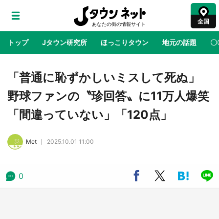
全国
トップ
Jタウン研究所
ほっこりタウン
地元の話題
〇
地域×二次元
絶景
あの時はありがとう
物語がはじ
「普通に恥ずかしいミスして死ぬ」
野球ファンの〝珍回答〟に11万人爆笑
アニメ『はたらく細胞』と神奈川県の3度目コ
「間違っていない」「120点」
ラボ 作品の世界観通じて「小児がん」学べる
【8／10～31※平日限定】
Met
2025.10.01 11:00
鳥取・境港「ゲゲゲの妖怪楽園」限定だった鬼
太郎グッズ買える 銀座・博品館TOY PARKへ
急げ【8／8～31】
0
ラプラス・ダークネスが栃木県を征服！？ 県
公式プロモ動画で「聖地」が生産されてます
【7／31～1／31】