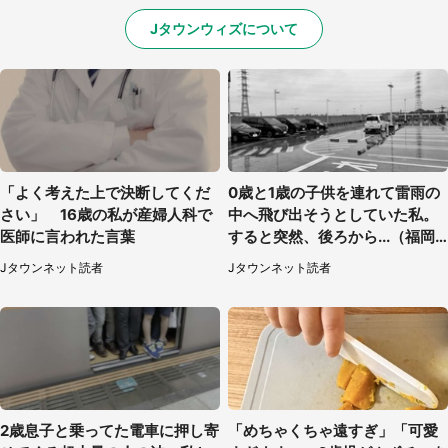
Jタウンウィズについて
「よく考えた上で決断してくだ
0歳と1歳の子供を連れて雷雨の
さい」 16歳の私が産婦人科で
中へ飛び出そうとしていた私。
医師に言われた言葉
すると突然、後ろから...（福岡
県・30代女性）
Jタウンネット読者
Jタウンネット読者
2歳息子と乗ってた電車に押し寄
「めちゃくちゃ遠すぎ」「可愛