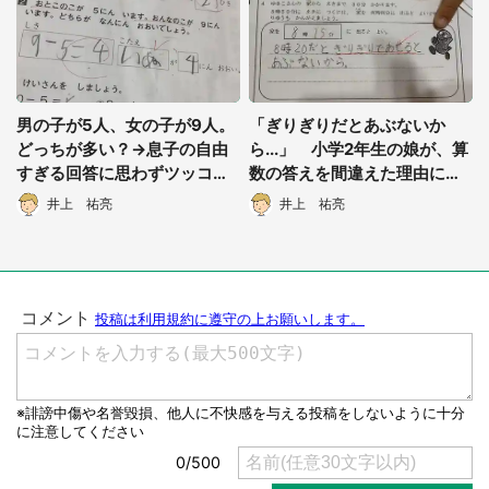
男の子が5人、女の子が9人。
「ぎりぎりだとあぶないか
どっちが多い？→息子の自由
ら...」 小学2年生の娘が、算
すぎる回答に思わずツッコ
数の答えを間違えた理由にほ
ミ 「犬、どっから連れてき
っこり
井上 祐亮
井上 祐亮
てん！」
都道府選択