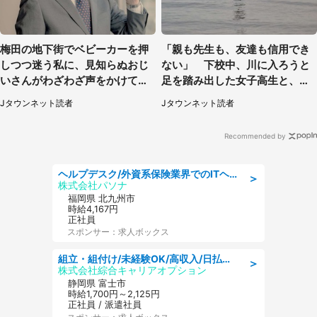
梅田の地下街でベビーカーを押
「親も先生も、友達も信用でき
しつつ迷う私に、見知らぬおじ
ない」 下校中、川に入ろうと
いさんがわざわざ声をかけてき
足を踏み出した女子高生と、彼
て（兵庫県・30代女性）
女を止めた予想外の存在
Jタウンネット読者
Jタウンネット読者
Recommended by
ヘルプデスク/外資系保険業界でのITヘルプデスク業務/駅近/即日勤務可/ヘルプデスク
＞
株式会社パソナ
福岡県 北九州市
時給4,167円
正社員
スポンサー：求人ボックス
組立・組付け/未経験OK/高収入/日払いOK/寮費無料/交替制
＞
株式会社綜合キャリアオプション
静岡県 富士市
時給1,700円～2,125円
正社員 / 派遣社員