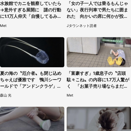
水族館でカニを観察していたら
「女の子一人では乗るもんじゃ
→意外すぎる展開に 謎の行動
ない」夜行列車で男たちに囲ま
に1.1万人仰天「自慢してるみた
れた 向かいの席に何かが投げ
い」
られて（秋田県・60代女性）
Met
Jタウンネット読者
夏の海の〝厄介者〟も閉じ込め
「富豪すぎ」1歳息子の〝店頭
ちゃえば優雅です 鴨川シーワ
駄々こね〟の内容に1.7万人驚が
ールドで「アンドンクラゲ」期
く 「お菓子売り場ならまだし
間限定展示【7／29～】
も...」「ハードル高い」
森山 光
Met