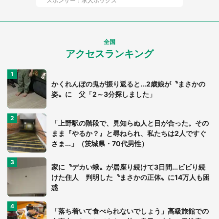
スポンサー：求人ボックス
全国
アクセスランキング
かくれんぼの鬼が振り返ると...2歳娘が〝まさかの
姿〟に 父「2～3分探しました」
「上野駅の階段で、見知らぬ人と目が合った。その
まま『やるか？』と尋ねられ、私たちは2人ですぐ
さま...」（茨城県・70代男性）
家に〝デカい蛾〟が居座り続けて3日間...ビビり続
けた住人 判明した〝まさかの正体〟に14万人も困
惑
「落ち着いて食べられないでしょう」高級旅館での