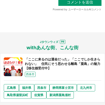
Jタウンウィズ
選択する
withあんな街、こんな街
「ここに来るのは運命だった」「ここでしか生きら
れない」 住民にそう思わせる離島「粟島」の魅力
【移住婚受付中】
西条市
広島県
福井県
西条市
静岡県富士宮市
北九州市
鳥取県湯梨浜町
佐賀県
新潟県粟島浦村