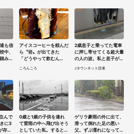
がやってきて」（埼玉
0代男性）
県・20代女性）
達も信
アイスコーヒーを頼んだ
2歳息子と乗ってた電車
校中、
ら〝岩〟が出てきた
に押し寄せてくる超大量
踏み出
「どうやって飲むん
の人の波。私と息子が絶
彼女を
だ？！」衝撃の一杯が話
叫していると、若いカッ
ころんころ
Jタウンネット読者
在
題
プルの乗客が...（東京
都・60代女性）
住んで
0歳と1歳の子供を連れ
ゲリラ豪雨の外に出て、
きに3
て雷雨の中へ飛び出そう
滑って倒れた足の悪い
が存在
としていた私。すると突
父。ずぶ濡れになって助