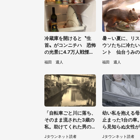
冷蔵庫を開けると〝生
暑～い夏に、リス
首〟がコンニチハ 恐怖
ウソたちに冷たい
の光景に4.7万人戦慄
ント 仙台うみの
「こわい！こわい！」
館の企画がやさし
福田 週人
福田 週人
「叫びそう」
／31～8／23】
「自転車ごと川に落ち、
幼い私を抱える母
そのまま流された3歳の
止まった1台の車
私。助けてくれた男の子
ら見知らぬ女性が
が私の母に言ったの
けて...（東京都・
Jタウンネット読者
Jタウンネット読者