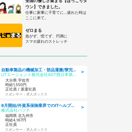
全国の優しさ集まる【ほっこりタ
ウン】できました。
仕事に家事に子育てに...疲れた時は
ここに来て。
ゼロまる
急がず、慌てず、円満に
スマホ疲れのストレッチ
自動車製品の機械加工・部品運搬/寮完備/日払い/工場・製造
＞
UTエージェント株式会社AGT西日本第二CU
大分県 宇佐市
時給1,550円
正社員 / 派遣社員
スポンサー：求人ボックス
8月開始/外資系保険業界でのITヘルプデスク業務/駅近/即日勤務可/ヘルプデスク
＞
株式会社パソナ
福岡県 北九州市
時給4,167円
正社員
スポンサー：求人ボックス