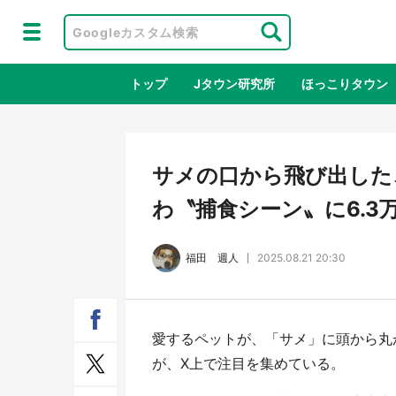
トップ
Jタウン研究所
ほっこりタウン
地域×二次
サメの口から飛び出した、
わ〝捕食シーン〟に6.3
福田 週人
2025.08.21 20:30
愛するペットが、「サメ」に頭から丸
ラプラス・ダークネスが栃木県を征
『薬
が、X上で注目を集めている。
服！？ 県公式プロモ動画で「聖地」
に入
が生産されてます【7／31～1／31】
ラボ