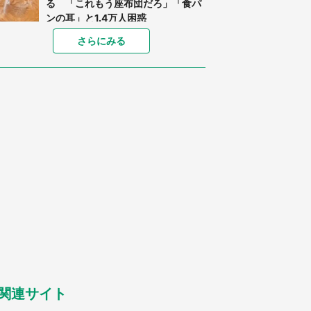
る 「これもう座布団だろ」「食パ
ンの耳」と1.4万人困惑
家に〝デカい蛾〟が居座り続けて3
さらにみる
日間...ビビり続けた住人 判明した
〝まさかの正体〟に14万人も困惑
「○○がない街に住んでいます」住
人の呟きに30万人驚がく 何が存在
しないか、あなたはわかる？
「閉所恐怖症の私は新幹線で大パニ
ック。隣席の青年に『手を繋いで』
とお願いしたら...」 体験談に8万
人感動
梅田の地下街でベビーカーを押しつ
つ迷う私に、見知らぬおじいさんが
わざわざ声をかけてきて（兵庫県・
30代女性）
「ゾワゾワする」「本当に気持ち悪
い」 道端でバグっちゃってた〝野
生の野菜〟に6.5万人戦慄
関連サイト