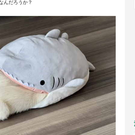
なんだろうか？
福岡
佐賀
長崎
熊本
～10／26】
九州
／1～31】
もっとみる
選択