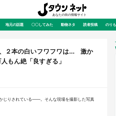
地元の話題
〇〇してみた
動物ネタ
読者投稿
のり
全国
全国
北海道
北海道
元
絶景
あの時はありがとう
物語がはじまる町へ
ふ
青森
岩手
宮城
秋田
東北
２本の白いフワフワは... 激か
茨城
栃木
群馬
埼玉
関東
万人もん絶「良すぎる」
新潟
山梨
長野
甲信越
岐阜
静岡
愛知
三重
東海
富山
石川
福井
北陸
滋賀
京都
大阪
兵庫
関西
かじりされている――。そんな現場を撮影した写真
鳥取
島根
岡山
広島
中国
屋のひとりごと』の〝舞〟の世界
日向翔陽＆影山飛雄が笹かまを食
り込む 六本木ヒルズ展望台でコ
る！ アニメ『ハイキュー！！』
徳島
香川
愛媛
高知
四国
、本邦初公開の「猫猫像」も【8
舗「鐘崎」コラボで限定グッズも