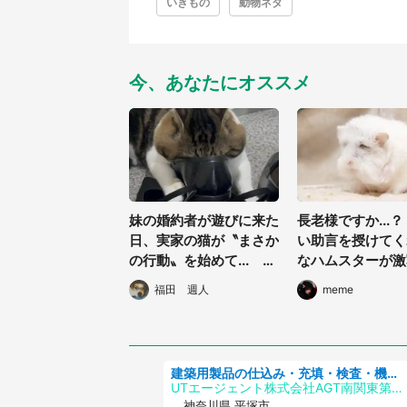
いきもの
動物ネタ
今、あなたにオススメ
妹の婚約者が遊びに来た
長老様ですか...
日、実家の猫が〝まさか
い助言を授けてく
の行動〟を始めて... 奇
なハムスターが激
天烈な姿に家族と41万
る
福田 週人
meme
人困惑
建築用製品の仕込み・充填・検査・機械操作/寮完備/日払い/工場・製造
UTエージェント株式会社AGT南関東第二CU
神奈川県 平塚市