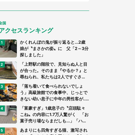
全国
アクセスランキング
かくれんぼの鬼が振り返ると...2歳
娘が〝まさかの姿〟に 父「2～3分
探しました」
「上野駅の階段で、見知らぬ人と目
が合った。そのまま『やるか？』と
尋ねられ、私たちは2人ですぐさ
ま...」（茨城県・70代男性）
「落ち着いて食べられないでしょ
う」高級旅館での食事中、じっとで
きない幼い息子に中年の男性客が...
（東京都・40代男性）
「富豪すぎ」1歳息子の〝店頭駄々
こね〟の内容に1.7万人驚がく 「お
菓子売り場ならまだしも...」「ハー
ドル高い」
あまりにも四角すぎる猫、激写され