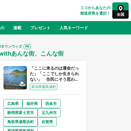
ココからあなたの
都道府県を選択！
全国
もの
連載
プレゼント
人気キーワード
Jタウンウィズ
withあんな街、こんな街
るさと納税
山形
福島
千葉
東京
神奈川
「ここに来るのは運命だっ
た」「ここでしか生きられ
ない」 住民にそう思わせ
る離島「粟島」の魅力【移
新潟県粟島浦村
住婚受付中】
広島県
福井県
西条市
奈良
和歌山
静岡県富士宮市
北九州市
山口
べ
『小林さんちのメイドラゴン』と舞台
鳥取県湯梨浜町
佐賀県
×老
のモデル・越谷がコラボ 田んぼアー
【8
トの見頃にあわせて企画続々【7／31
新潟県粟島浦村