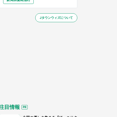
大分
宮崎
鹿児島
沖縄
～】
Jタウンウィズについて
する
注目情報