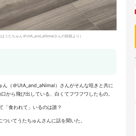
たちゅん＠UtA_and_aNimalさんの投稿より）
ん（＠UtA_and_aNimal）さんがそんな呟きと共に
るみの口から飛び出している、白くてフワフワしたもの。
て「食われて」いるのは誰？
真についてうたちゅんさんに話を聞いた。