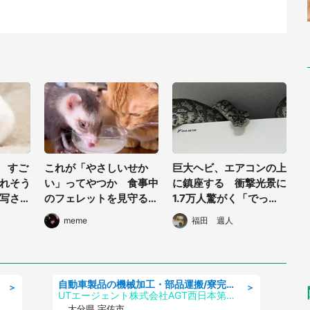
？ すご
これが「やさしいせか
巨大ヘビ、エアコンの上
れそう
い」ってやつか 食事中
に鎮座する 衝撃光景に
写され
のフェレットを見守るニ
1.7万人驚がく「でっっ
ャンコがあったかくて尊
っっっか」「気絶してま
meme
福田 週人
い
う」
自動車製品の機械加工・部品運搬/寮完備/日払い/工場・製造
＞
＞
UTエージェント株式会社AGT西日本第二CU
大分県 宇佐市