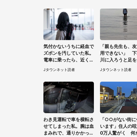
は...」（千葉県・20代
男性）
女性）
気付かないうちに経血で
「親も先生も、友
ズボンを汚していた私。
用できない」 下
電車に乗ったら、近くの
川に入ろうと足を
女性客が小さな声で（千
した女子高生と、
Jタウンネット読者
Jタウンネット読者
葉県・10代女性）
止めた予想外の存
わき見運転で車を横転さ
「○○がない街に
せてしまった私。腕は血
います」住人の呟
まみれで、通りかかった
0万人驚がく 何