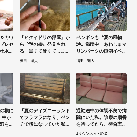
＆カワ
「ヒクイドリの部屋」か
ペンギンも〝夏の風物
プレゼ
ら〝謎の棒〟発見され
詩〟満喫中 あわしまマ
杜水族
る 黒くて硬くて...これ
リンパークの恒例イベン
い【7
は何？動物園に聞く
トに2.2万興奮「ずっと
福田 週人
福田 週人
見てたい」
の横に
「夏のディズニーランド
通勤途中の体調不良で病
。中か
でフラフラになり、ベン
院にいた私。診察の順番
窓を開
チで横になっていた私。
を待ってたら、待合室の
40代
そこへ何人ものキャスト
老人たちが（千葉県・5
Jタウンネット読者