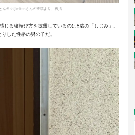
ん＠shijimitonさんの投稿より、再掲
件性を感じる寝転び方を披露しているのは5歳の「しじみ」。
とりした性格の男の子だ。