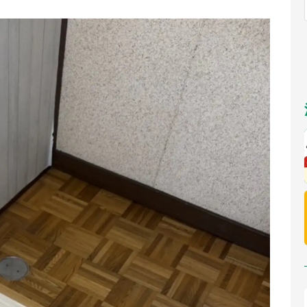
福岡
佐賀
長崎
熊本
～10／26】
九州
／1～31】
もっとみる
選択