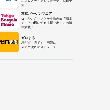
ネス＆メディアをウォッチ。毎日更
新。
「○○がない街に住んでいます」住
人の呟きに30万人驚がく 何が存在
東京バーゲンマニア
しないか、あなたはわかる？
セール、クーポンから新商品情報ま
で、その日に使える掘り出しもの情
「修学旅行に途中参加する娘を送っ
報満載！
て行ったら、真っ暗な道で遭難状
態。なんとか見つけた民家に助けを
ゼロまる
求めると、住人の男性が...」
急がず、慌てず、円満に
スマホ疲れのストレッチ