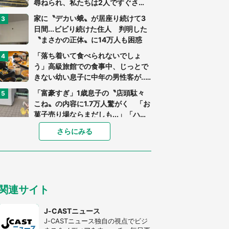
尋ねられ、私たちは2人ですぐさ
ま...」（茨城県・70代男性）
家に〝デカい蛾〟が居座り続けて3
日間...ビビり続けた住人 判明した
〝まさかの正体〟に14万人も困惑
「落ち着いて食べられないでしょ
う」高級旅館での食事中、じっとで
きない幼い息子に中年の男性客が...
（東京都・40代男性）
「富豪すぎ」1歳息子の〝店頭駄々
こね〟の内容に1.7万人驚がく 「お
菓子売り場ならまだしも...」「ハー
ドル高い」
あまりにも四角すぎる猫、激写され
さらにみる
る 「これもう座布団だろ」「食パ
ンの耳」と1.4万人困惑
「閉所恐怖症の私は新幹線で大パニ
ック。隣席の青年に『手を繋いで』
関連サイト
とお願いしたら...」 体験談に8万
人感動
「ゾワゾワする」「本当に気持ち悪
J-CASTニュース
い」 道端でバグっちゃってた〝野
J-CASTニュース独自の視点でビジ
生の野菜〟に6.5万人戦慄