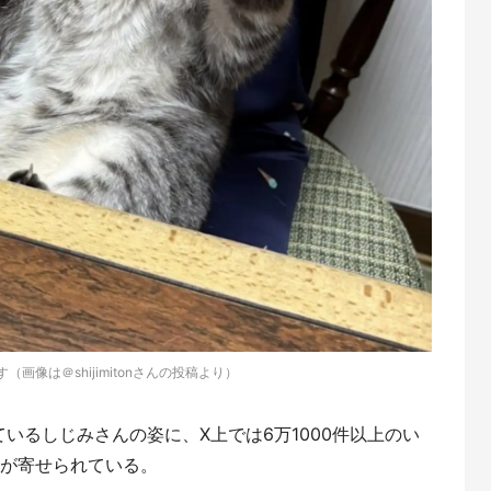
（画像は＠shijimitonさんの投稿より）
いるしじみさんの姿に、X上では6万1000件以上のい
声が寄せられている。