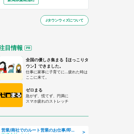
大分
宮崎
鹿児島
沖縄
～】
Jタウンウィズについて
する
注目情報
全国の優しさ集まる【ほっこりタ
ウン】できました。
仕事に家事に子育てに...疲れた時は
ここに来て。
ゼロまる
急がず、慌てず、円満に
スマホ疲れのストレッチ
営業/商社でのルート営業のお仕事/即日勤務可/車通勤可/営業
＞