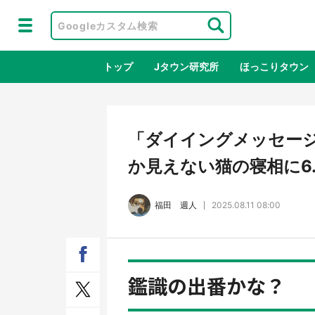
トップ
Jタウン研究所
ほっこりタウン
地域×二次
「ダイイングメッセージ
か見えない猫の寝相に6.
福田 週人
2025.08.11 08:00
鑑識の出番かな？
ラプラス・ダークネスが栃木県を征
『薬
服！？ 県公式プロモ動画で「聖地」
に入
が生産されてます【7／31～1／31】
ラボ