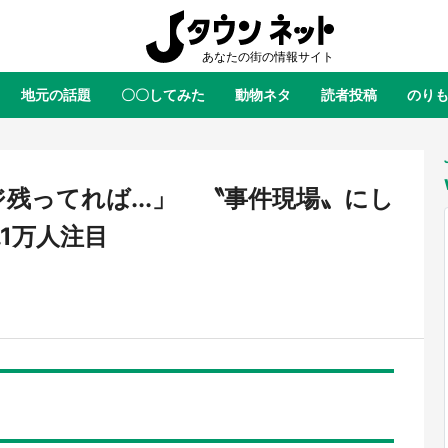
地元の話題
〇〇してみた
動物ネタ
読者投稿
のり
全国
全国
北海道
北海道
元
絶景
あの時はありがとう
物語がはじまる町へ
ふ
青森
岩手
宮城
秋田
東北
残ってれば...」 〝事件現場〟にし
茨城
栃木
群馬
埼玉
関東
1万人注目
新潟
山梨
長野
甲信越
岐阜
静岡
愛知
三重
東海
富山
石川
福井
北陸
滋賀
京都
大阪
兵庫
関西
鳥取
島根
岡山
広島
中国
屋のひとりごと』の〝舞〟の世界
日向翔陽＆影山飛雄が笹かまを食
り込む 六本木ヒルズ展望台でコ
る！ アニメ『ハイキュー！！』
徳島
香川
愛媛
高知
四国
、本邦初公開の「猫猫像」も【8
舗「鐘崎」コラボで限定グッズも