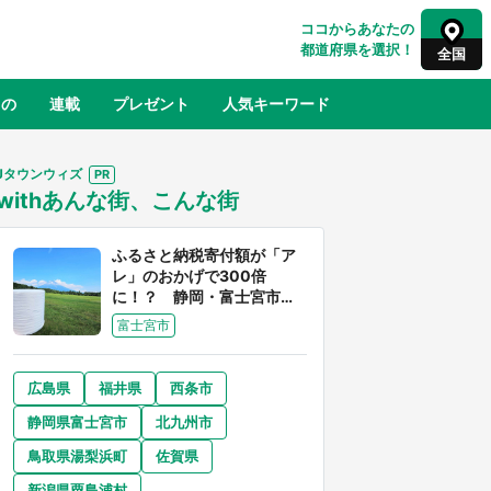
ココからあなたの
都道府県を選択！
全国
もの
連載
プレゼント
人気キーワード
Jタウンウィズ
withあんな街、こんな街
るさと納税
山形
福島
千葉
東京
神奈川
ふるさと納税寄付額が「ア
レ」のおかげで300倍
に！？ 静岡・富士宮市は
富士山産の魅力あふれるス
富士宮市
ゴイ街
広島県
福井県
西条市
奈良
和歌山
静岡県富士宮市
北九州市
山口
べ
『小林さんちのメイドラゴン』と舞台
鳥取県湯梨浜町
佐賀県
×老
のモデル・越谷がコラボ 田んぼアー
【8
トの見頃にあわせて企画続々【7／31
新潟県粟島浦村