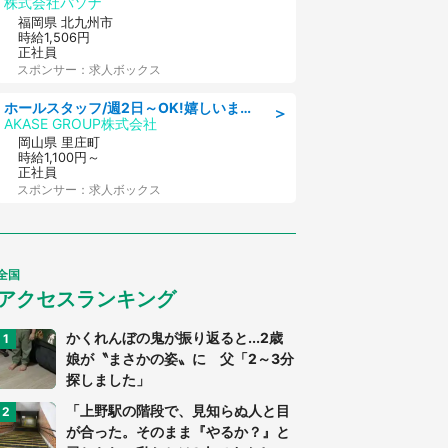
株式会社パソナ
福岡県 北九州市
時給1,506円
正社員
スポンサー：求人ボックス
ホールスタッフ/週2日～OK!嬉しいまかない付き/岡山県/浅口郡里庄町
＞
AKASE GROUP株式会社
岡山県 里庄町
時給1,100円～
正社員
スポンサー：求人ボックス
全国
アクセスランキング
かくれんぼの鬼が振り返ると...2歳
娘が〝まさかの姿〟に 父「2～3分
探しました」
「上野駅の階段で、見知らぬ人と目
が合った。そのまま『やるか？』と