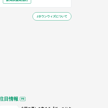
大分
宮崎
鹿児島
沖縄
～】
Jタウンウィズについて
する
注目情報