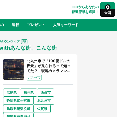
ココからあなたの
都道府県を選択！
全国
もの
連載
プレゼント
人気キーワード
Jタウンウィズ
withあんな街、こんな街
るさと納税
山形
福島
千葉
東京
神奈川
北九州市で「100億ドルの
夜景」が見られるって知っ
てた？ 現地カメラマンに
聞く、きらめく光を捉える
北九州市
方法
広島県
福井県
西条市
奈良
和歌山
静岡県富士宮市
北九州市
山口
べ
『小林さんちのメイドラゴン』と舞台
鳥取県湯梨浜町
佐賀県
×老
のモデル・越谷がコラボ 田んぼアー
【8
トの見頃にあわせて企画続々【7／31
新潟県粟島浦村