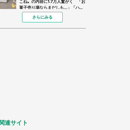
こね〟の内容に1.7万人驚がく 「お
菓子売り場ならまだしも...」「ハー
ドル高い」
あまりにも四角すぎる猫、激写され
さらにみる
る 「これもう座布団だろ」「食パ
ンの耳」と1.4万人困惑
「閉所恐怖症の私は新幹線で大パニ
ック。隣席の青年に『手を繋いで』
とお願いしたら...」 体験談に8万
人感動
「ゾワゾワする」「本当に気持ち悪
い」 道端でバグっちゃってた〝野
生の野菜〟に6.5万人戦慄
「○○がない街に住んでいます」住
人の呟きに30万人驚がく 何が存在
しないか、あなたはわかる？
「修学旅行に途中参加する娘を送っ
て行ったら、真っ暗な道で遭難状
態。なんとか見つけた民家に助けを
求めると、住人の男性が...」
関連サイト