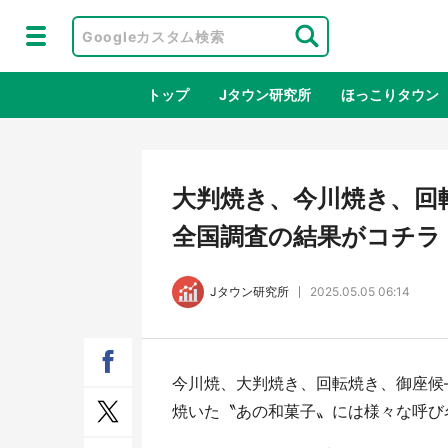
トップ
Jタウン研究所
ほっこりタウン
地域×二次
大判焼き、今川焼き、回転
全国調査の結果がコチラ
Jタウン研究所
2025.05.05 06:14
今川焼、大判焼き、回転焼き、御座候
ラプラス・ダークネスが栃木県を征
『薬
焼いた〝あの和菓子〟には様々な呼び
服！？ 県公式プロモ動画で「聖地」
に入
が生産されてます【7／31～1／31】
ラボ