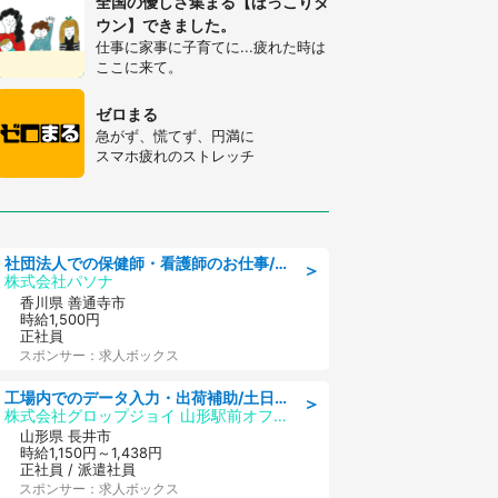
全国の優しさ集まる【ほっこりタ
ウン】できました。
仕事に家事に子育てに...疲れた時は
ここに来て。
ゼロまる
急がず、慌てず、円満に
スマホ疲れのストレッチ
社団法人での保健師・看護師のお仕事/未経験OK/要資格:普通免許、保健師、正看護師
＞
株式会社パソナ
香川県 善通寺市
時給1,500円
正社員
スポンサー：求人ボックス
工場内でのデータ入力・出荷補助/土日祝休/未経験歓迎/交通費支給
＞
株式会社グロップジョイ 山形駅前オフィス
山形県 長井市
時給1,150円～1,438円
正社員 / 派遣社員
スポンサー：求人ボックス