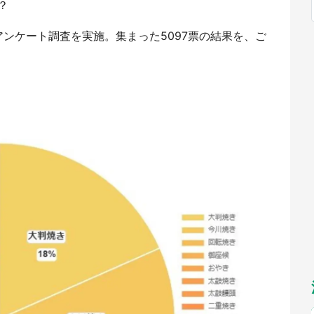
？
福岡
佐賀
長崎
熊本
～10／26】
九州
／1～31】
もっとみる
ンケート調査を実施。集まった5097票の結果を、ご
選択