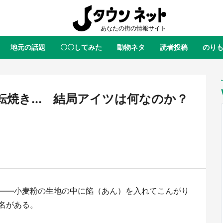
地元の話題
〇〇してみた
動物ネタ
読者投稿
のり
全国
全国
北海道
北海道
元
絶景
あの時はありがとう
物語がはじまる町へ
ふ
青森
岩手
宮城
秋田
東北
焼き... 結局アイツは何なのか？
茨城
栃木
群馬
埼玉
関東
新潟
山梨
長野
甲信越
岐阜
静岡
愛知
三重
東海
富山
石川
福井
北陸
滋賀
京都
大阪
兵庫
関西
――小麦粉の生地の中に餡（あん）を入れてこんがり
鳥取
島根
岡山
広島
中国
屋のひとりごと』の〝舞〟の世界
日向翔陽＆影山飛雄が笹かまを食
名がある。
り込む 六本木ヒルズ展望台でコ
る！ アニメ『ハイキュー！！』
徳島
香川
愛媛
高知
四国
、本邦初公開の「猫猫像」も【8
舗「鐘崎」コラボで限定グッズも