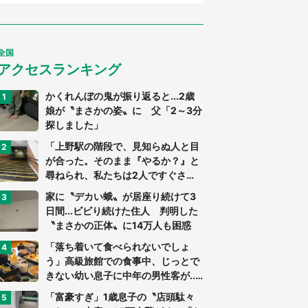
全国
アクセスランキング
かくれんぼの鬼が振り返ると...2歳
娘が〝まさかの姿〟に 父「2～3分
探しました」
「上野駅の階段で、見知らぬ人と目
が合った。そのまま『やるか？』と
尋ねられ、私たちは2人ですぐさ
ま...」（茨城県・70代男性）
家に〝デカい蛾〟が居座り続けて3
日間...ビビり続けた住人 判明した
〝まさかの正体〟に14万人も困惑
「落ち着いて食べられないでしょ
う」高級旅館での食事中、じっとで
きない幼い息子に中年の男性客が...
（東京都・40代男性）
「富豪すぎ」1歳息子の〝店頭駄々