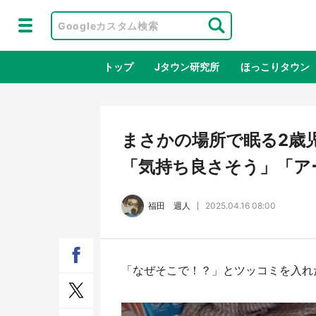
トップ
Jタウン研究所
ほっこりタウン
地域×二次
まさかの場所で眠る2歳
「気持ち良さそう」「ア
福田 週人
2025.04.16 08:00
「なぜそこで！？」とツッコミを入れ
ラプラス・ダークネスが栃木県を征
『薬
服！？ 県公式プロモ動画で「聖地」
に入
が生産されてます【7／31～1／31】
ラボ