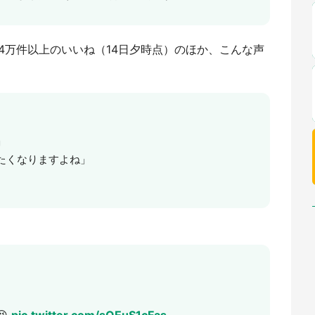
4万件以上のいいね（14日夕時点）のほか、こんな声
」
たくなりますよね」
😆
pic.twitter.com/sOEuS1cFas