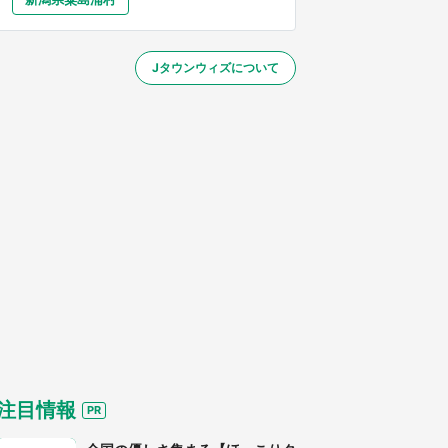
大分
宮崎
鹿児島
沖縄
～】
Jタウンウィズについて
する
注目情報