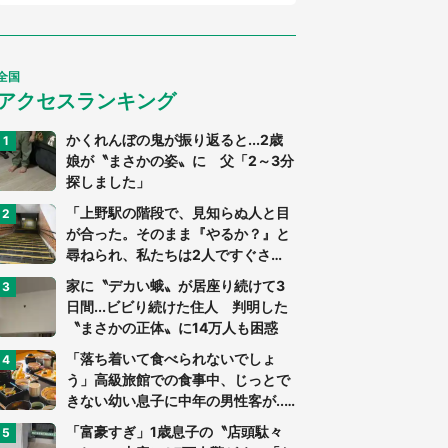
全国
アクセスランキング
かくれんぼの鬼が振り返ると...2歳
娘が〝まさかの姿〟に 父「2～3分
探しました」
「上野駅の階段で、見知らぬ人と目
が合った。そのまま『やるか？』と
尋ねられ、私たちは2人ですぐさ
ま...」（茨城県・70代男性）
家に〝デカい蛾〟が居座り続けて3
日間...ビビり続けた住人 判明した
〝まさかの正体〟に14万人も困惑
「落ち着いて食べられないでしょ
う」高級旅館での食事中、じっとで
きない幼い息子に中年の男性客が...
（東京都・40代男性）
「富豪すぎ」1歳息子の〝店頭駄々