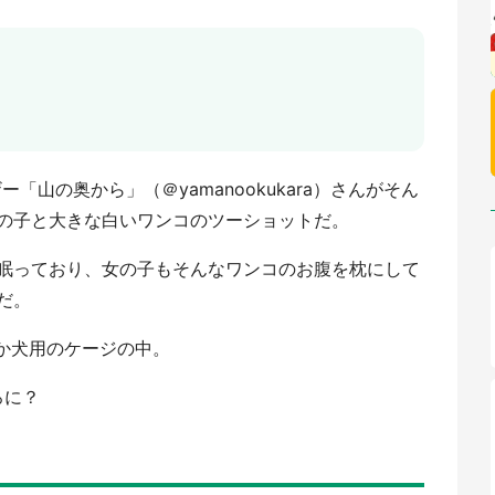
ー「山の奥から」（＠yamanookukara）さんがそん
の子と大きな白いワンコのツーショットだ。
眠っており、女の子もそんなワンコのお腹を枕にして
だ。
ぜか犬用のケージの中。
ろに？