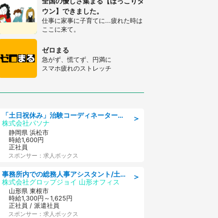
全国の優しさ集まる【ほっこりタ
ウン】できました。
仕事に家事に子育てに...疲れた時は
ここに来て。
ゼロまる
急がず、慌てず、円満に
スマホ疲れのストレッチ
「土日祝休み」治験コーディネーターのお仕事/未経験OK
＞
株式会社パソナ
静岡県 浜松市
時給1,600円
正社員
スポンサー：求人ボックス
事務所内での総務人事アシスタント/土日祝休/交通費支給
＞
株式会社グロップジョイ 山形オフィス
山形県 東根市
時給1,300円～1,625円
正社員 / 派遣社員
スポンサー：求人ボックス