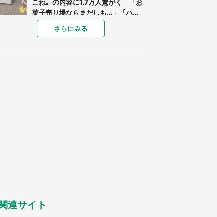
こね〟の内容に1.7万人驚がく 「お
菓子売り場ならまだしも...」「ハー
ドル高い」
あまりにも四角すぎる猫、激写され
さらにみる
る 「これもう座布団だろ」「食パ
ンの耳」と1.4万人困惑
「閉所恐怖症の私は新幹線で大パニ
ック。隣席の青年に『手を繋いで』
とお願いしたら...」 体験談に8万
人感動
「ゾワゾワする」「本当に気持ち悪
い」 道端でバグっちゃってた〝野
生の野菜〟に6.5万人戦慄
「○○がない街に住んでいます」住
人の呟きに30万人驚がく 何が存在
しないか、あなたはわかる？
「修学旅行に途中参加する娘を送っ
て行ったら、真っ暗な道で遭難状
態。なんとか見つけた民家に助けを
求めると、住人の男性が...」
関連サイト