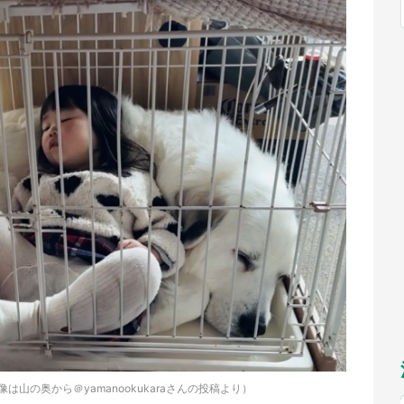
福岡
佐賀
長崎
熊本
～10／26】
九州
／1～31】
もっとみる
選択
山の奥から＠yamanookukaraさんの投稿より）