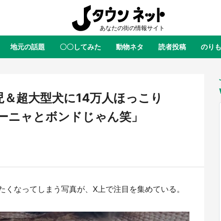
地元の話題
〇〇してみた
動物ネタ
読者投稿
のり
全国
全国
北海道
北海道
元
絶景
あの時はありがとう
物語がはじまる町へ
ふ
青森
岩手
宮城
秋田
東北
児＆超大型犬に14万人ほっこり
茨城
栃木
群馬
埼玉
関東
ーニャとボンドじゃん笑」
新潟
山梨
長野
甲信越
岐阜
静岡
愛知
三重
東海
富山
石川
福井
北陸
滋賀
京都
大阪
兵庫
関西
たくなってしまう写真が、X上で注目を集めている。
鳥取
島根
岡山
広島
中国
屋のひとりごと』の〝舞〟の世界
日向翔陽＆影山飛雄が笹かまを食
り込む 六本木ヒルズ展望台でコ
る！ アニメ『ハイキュー！！』
徳島
香川
愛媛
高知
四国
、本邦初公開の「猫猫像」も【8
舗「鐘崎」コラボで限定グッズも