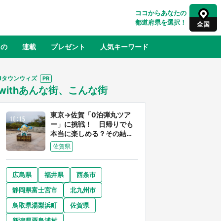
ココからあなたの
都道府県を選択！
全国
もの
連載
プレゼント
人気キーワード
Jタウンウィズ
withあんな街、こんな街
るさと納税
山形
福島
千葉
東京
神奈川
東京→佐賀「0泊弾丸ツア
ー」に挑戦！ 日帰りでも
本当に楽しめる？その結果
は...
佐賀県
広島県
福井県
西条市
奈良
和歌山
静岡県富士宮市
北九州市
山口
べ
『小林さんちのメイドラゴン』と舞台
鳥取県湯梨浜町
佐賀県
×老
のモデル・越谷がコラボ 田んぼアー
【8
トの見頃にあわせて企画続々【7／31
新潟県粟島浦村