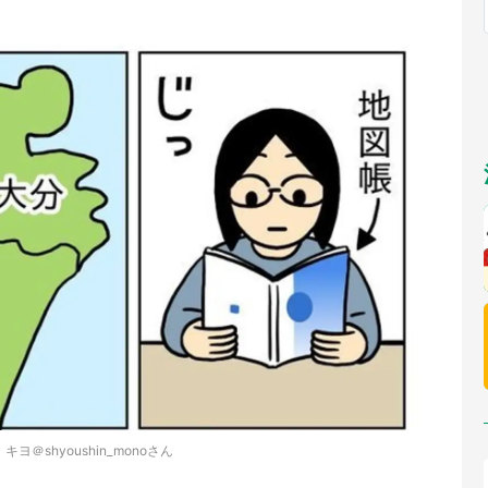
福岡
佐賀
長崎
熊本
～10／26】
九州
／1～31】
もっとみる
選択
キヨ＠shyoushin_monoさん