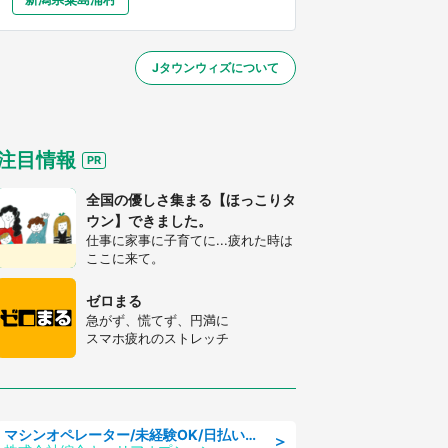
大分
宮崎
鹿児島
沖縄
～】
Jタウンウィズについて
する
注目情報
全国の優しさ集まる【ほっこりタ
ウン】できました。
仕事に家事に子育てに...疲れた時は
ここに来て。
ゼロまる
急がず、慌てず、円満に
スマホ疲れのストレッチ
マシンオペレーター/未経験OK/日払いOK/寮完備/交替制/20・30・40代活躍中
＞