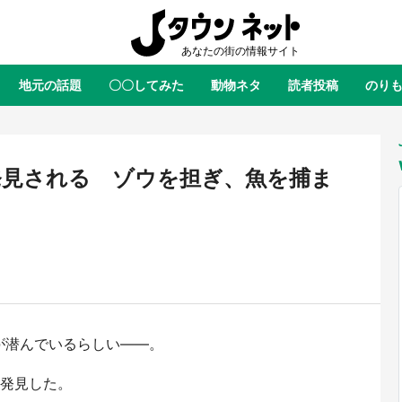
地元の話題
〇〇してみた
動物ネタ
読者投稿
のり
全国
全国
北海道
北海道
元
絶景
あの時はありがとう
物語がはじまる町へ
ふ
青森
岩手
宮城
秋田
東北
発見される ゾウを担ぎ、魚を捕ま
茨城
栃木
群馬
埼玉
関東
く
新潟
山梨
長野
甲信越
岐阜
静岡
愛知
三重
東海
富山
石川
福井
北陸
滋賀
京都
大阪
兵庫
関西
が潜んでいるらしい――。
鳥取
島根
岡山
広島
中国
屋のひとりごと』の〝舞〟の世界
日向翔陽＆影山飛雄が笹かまを食
り込む 六本木ヒルズ展望台でコ
る！ アニメ『ハイキュー！！』
を発見した。
徳島
香川
愛媛
高知
四国
、本邦初公開の「猫猫像」も【8
舗「鐘崎」コラボで限定グッズも