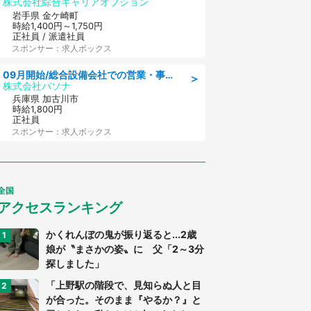
株式会社綜合キャリアオプション
岩手県 金ケ崎町
時給1,400円～1,750円
正社員 / 派遣社員
スポンサー：求人ボックス
09月開始/総合設備会社での営業・事務のお仕事/車通勤可/賞与あり/営業/営業事務
＞
株式会社パソナ
兵庫県 加古川市
時給1,800円
正社員
スポンサー：求人ボックス
全国
アクセスランキング
かくれんぼの鬼が振り返ると...2歳
娘が〝まさかの姿〟に 父「2～3分
探しました」
「上野駅の階段で、見知らぬ人と目
が合った。そのまま『やるか？』と