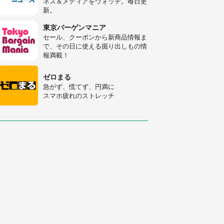
ネス＆メディアをウォッチ。毎日更
新。
「○○がない街に住んでいます」住
人の呟きに30万人驚がく 何が存在
東京バーゲンマニア
しないか、あなたはわかる？
セール、クーポンから新商品情報ま
で、その日に使える掘り出しもの情
「修学旅行に途中参加する娘を送っ
報満載！
て行ったら、真っ暗な道で遭難状
態。なんとか見つけた民家に助けを
ゼロまる
求めると、住人の男性が...」
急がず、慌てず、円満に
スマホ疲れのストレッチ