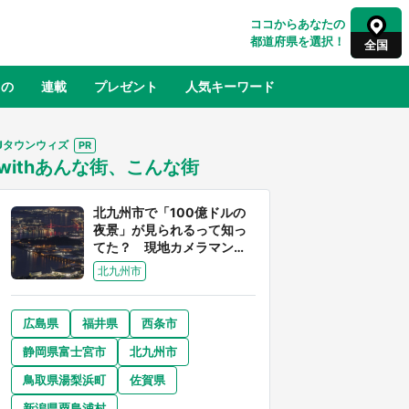
ココからあなたの
都道府県を選択！
全国
もの
連載
プレゼント
人気キーワード
Jタウンウィズ
withあんな街、こんな街
るさと納税
山形
福島
千葉
東京
神奈川
北九州市で「100億ドルの
夜景」が見られるって知っ
てた？ 現地カメラマンに
聞く、きらめく光を捉える
北九州市
方法
広島県
福井県
西条市
奈良
和歌山
静岡県富士宮市
北九州市
山口
べ
『小林さんちのメイドラゴン』と舞台
鳥取県湯梨浜町
佐賀県
×老
のモデル・越谷がコラボ 田んぼアー
【8
トの見頃にあわせて企画続々【7／31
新潟県粟島浦村