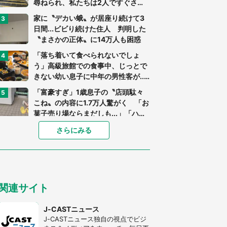
尋ねられ、私たちは2人ですぐさ
ま...」（茨城県・70代男性）
家に〝デカい蛾〟が居座り続けて3
日間...ビビり続けた住人 判明した
〝まさかの正体〟に14万人も困惑
「落ち着いて食べられないでしょ
う」高級旅館での食事中、じっとで
きない幼い息子に中年の男性客が...
（東京都・40代男性）
「富豪すぎ」1歳息子の〝店頭駄々
こね〟の内容に1.7万人驚がく 「お
菓子売り場ならまだしも...」「ハー
ドル高い」
あまりにも四角すぎる猫、激写され
さらにみる
る 「これもう座布団だろ」「食パ
ンの耳」と1.4万人困惑
「閉所恐怖症の私は新幹線で大パニ
ック。隣席の青年に『手を繋いで』
関連サイト
とお願いしたら...」 体験談に8万
人感動
「ゾワゾワする」「本当に気持ち悪
J-CASTニュース
い」 道端でバグっちゃってた〝野
J-CASTニュース独自の視点でビジ
生の野菜〟に6.5万人戦慄