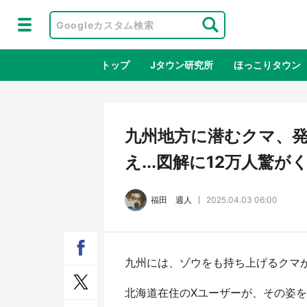
トップ
Jタウン研究所
ほっこりタウン
地域×二次
九州地方に潜むクマ、
え...図解に12万人驚が
福田 週人
2025.04.03 06:00
九州には、ゾウをも持ち上げるクマ
ラプラス・ダークネスが栃木県を征
『薬
服！？ 県公式プロモ動画で「聖地」
に入
北海道在住のXユーザーが、その姿
が生産されてます【7／31～1／31】
ラボ