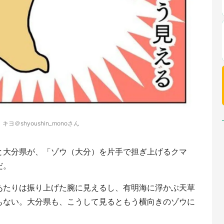
キヨ＠shyoushin_monoさん
と大分県が、「ゾウ（大分）を片手で担ぎ上げるクマ
だ。
あたりは振り上げた腕に見えるし、有明海に浮かぶ天草
もない。大分県も、こうして見るともう横向きのゾウに