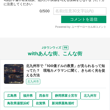
Jタウンウィズ
withあんな街、こんな街
北九州市で「100億ドルの夜景」が見られるって知
ってた？ 現地カメラマンに聞く、きらめく光を捉
える方法
北九州市
広島県
福井県
西条市
静岡県富士宮市
北九州市
鳥取県湯梨浜町
佐賀県
新潟県粟島浦村