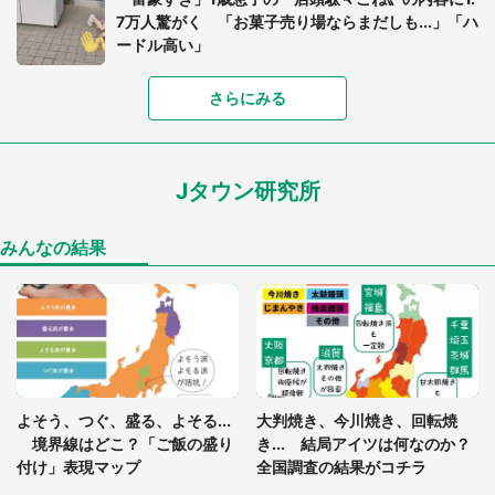
7万人驚がく 「お菓子売り場ならまだしも...」「ハ
ードル高い」
さらにみる
あまりにも四角すぎる猫、激写される 「これもう
座布団だろ」「食パンの耳」と1.4万人困惑
Jタウン研究所
家に〝デカい蛾〟が居座り続けて3日間...ビビり続
けた住人 判明した〝まさかの正体〟に14万人も困
惑
みんなの結果
「○○がない街に住んでいます」住人の呟きに30万
人驚がく 何が存在しないか、あなたはわかる？
「閉所恐怖症の私は新幹線で大パニック。隣席の青
年に『手を繋いで』とお願いしたら...」 体験談に
よそう、つぐ、盛る、よそる...
大判焼き、今川焼き、回転焼
8万人感動
境界線はどこ？「ご飯の盛り
き... 結局アイツは何なのか？
付け」表現マップ
全国調査の結果がコチラ