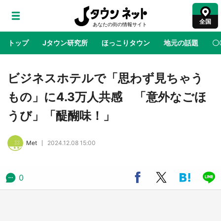
全国
トップ
Jタウン研究所
ほっこりタウン
地元の話題
〇
地域×二次元
絶景
あの時はありがとう
物語がはじ
ビジネスホテルで「思わず見ちゃう
もの」に4.3万人共感 「意外なごほ
ラプラス・ダークネスが栃木県を征服！？ 県
うび」「醍醐味！」
公式プロモ動画で「聖地」が生産されてます
【7／31～1／31】
Met
2024.12.08 15:00
『薬屋のひとりごと』の〝舞〟の世界に入り込
む 六本木ヒルズ展望台でコラボ、本邦初公開
の「猫猫像」も【8／1～10／26】
0
日向翔陽＆影山飛雄が笹かまを食べる！ アニ
メ『ハイキュー！！』×老舗「鐘崎」コラボで
限定グッズも【8／1～31】