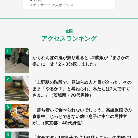
スポンサー：求人ボックス
全国
アクセスランキング
かくれんぼの鬼が振り返ると...2歳娘が〝まさかの
姿〟に 父「2～3分探しました」
「上野駅の階段で、見知らぬ人と目が合った。その
まま『やるか？』と尋ねられ、私たちは2人ですぐ
さま...」（茨城県・70代男性）
「落ち着いて食べられないでしょう」高級旅館での
食事中、じっとできない幼い息子に中年の男性客
が...（東京都・40代男性）
「富豪すぎ」1歳息子の〝店頭駄々こね〟の内容に1.