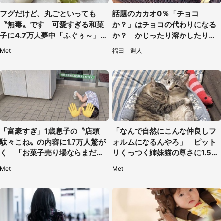
フグだけど、丸ごといっても
話題のカカオ0％「チョコ
〝無毒〟です 可愛すぎる和菓
か？」はチョコの代わりになる
子に4.7万人夢中「ふぐぅ～」
か？ かじったり溶かしたりし
「職人の技ですね」
て食べてみた
Met
福田 週人
「富豪すぎ」1歳息子の〝店頭
「なんで自然にこんな仲良しフ
駄々こね〟の内容に1.7万人驚が
ォルムになるんやろ」 ピット
く 「お菓子売り場ならまだし
リくっつく姉妹猫の尊さに1.5万
も...」「ハードル高い」
人もん絶
Met
Met