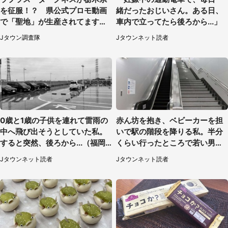
を征服！？ 県公式プロモ動画
緒だったおじいさん。ある日、
で「聖地」が生産されてます【7
車内で立ってたら後ろから...」
／31～1／31】
Jタウン調査隊
Jタウンネット読者
0歳と1歳の子供を連れて雷雨の
赤ん坊を抱き、ベビーカーを担
中へ飛び出そうとしていた私。
いで駅の階段を降りる私。半分
すると突然、後ろから...（福岡
くらい行ったところで若い男性
県・30代女性）
が...（埼玉県・50代女性）
Jタウンネット読者
Jタウンネット読者