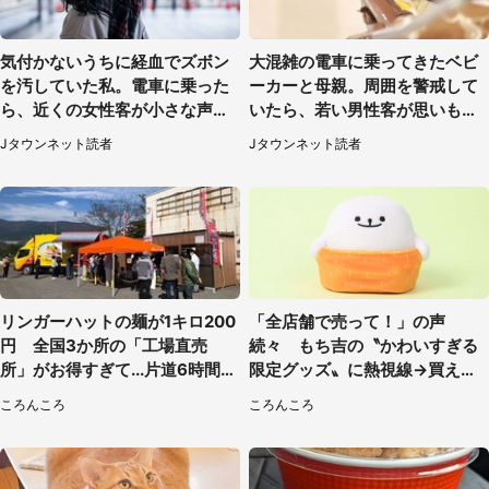
気付かないうちに経血でズボン
大混雑の電車に乗ってきたベビ
を汚していた私。電車に乗った
ーカーと母親。周囲を警戒して
ら、近くの女性客が小さな声で
いたら、若い男性客が思いもよ
（千葉県・10代女性）
らぬ行動に（東京都・50代女
Jタウンネット読者
Jタウンネット読者
性）
リンガーハットの麺が1キロ200
「全店舗で売って！」の声
円 全国3か所の「工場直売
続々 もち吉の〝かわいすぎる
所」がお得すぎて...片道6時間か
限定グッズ〟に熱視線→買える
けて来た人も
のは地元だけ？本社に聞く
ころんころ
ころんころ