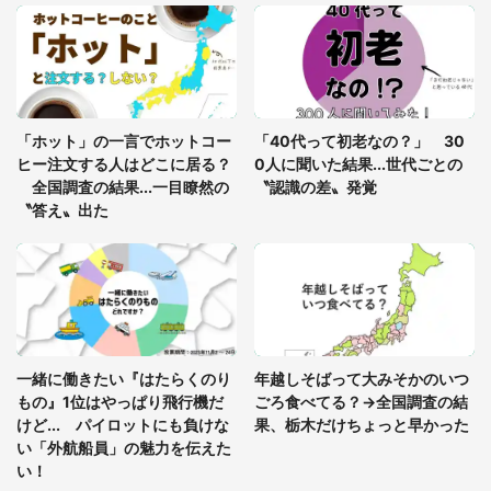
梅田の地下街でベビーカーを押しつつ迷う私に、見
知らぬおじいさんがわざわざ声をかけてきて（兵庫
県・30代女性）
「ゾワゾワする」「本当に気持ち悪い」 道端でバ
グっちゃってた〝野生の野菜〟に6.5万人戦慄
「ホット」の一言でホットコー
「40代って初老なの？」 30
ヒー注文する人はどこに居る？
0人に聞いた結果...世代ごとの
全国調査の結果...一目瞭然の
〝認識の差〟発覚
〝答え〟出た
一緒に働きたい『はたらくのり
年越しそばって大みそかのいつ
もの』1位はやっぱり飛行機だ
ごろ食べてる？→全国調査の結
けど... パイロットにも負けな
果、栃木だけちょっと早かった
い「外航船員」の魅力を伝えた
い！