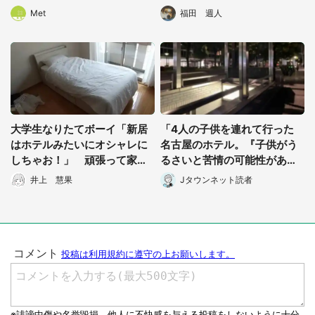
味！」
い
Met
福田 週人
大学生なりたてボーイ「新居
「4人の子供を連れて行った
はホテルみたいにオシャレに
名古屋のホテル。『子供がう
しちゃお！」 頑張って家具
るさいと苦情の可能性があ
をそろえた結果「病室出来
る』と、一方的にキャンセル
井上 慧果
Jタウンネット読者
た...」
されて...」（高知県・50代男
性）