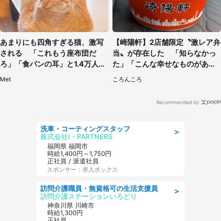
あまりにも四角すぎる猫、激写
【崎陽軒】2店舗限定〝激レア弁
される 「これもう座布団だ
当〟が存在した 「知らなかっ
ろ」「食パンの耳」と1.4万人困
た」「こんな幸せなものがあっ
惑
たなんて...」
Met
ころんころ
Recommended by
洗車・コーティングスタッフ
＞
株式会社I・PARTNERS
福岡県 福岡市
時給1,400円～1,750円
正社員 / 派遣社員
スポンサー：求人ボックス
訪問介護職員・無資格可の生活支援員
＞
訪問介護ステーションいろどり
神奈川県 川崎市
時給1,300円
正社員