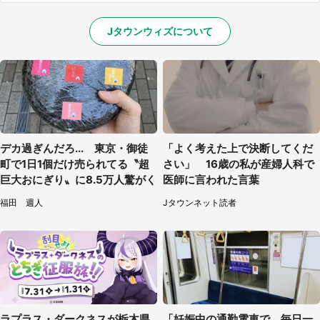
Jタウンウィズについて
デカ過ぎんだろ... 東京・御徒
「よく考えた上で決断してくだ
町で1日1個だけ売られてる〝超
さい」 16歳の私が産婦人科で
巨大おにぎり〟に8.5万人驚がく
医師に言われた言葉
福田 週人
Jタウンネット読者
ラプラス・ダークネスが栃木県
「妊娠中の通勤電車で、毎日一