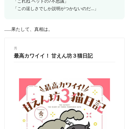
「これね ペットの7不思議」
「この逞しさでしか説明がつかないのだ...」
......果たして、真相は。
秀
最高カワイイ！ 甘えん坊３猫日記