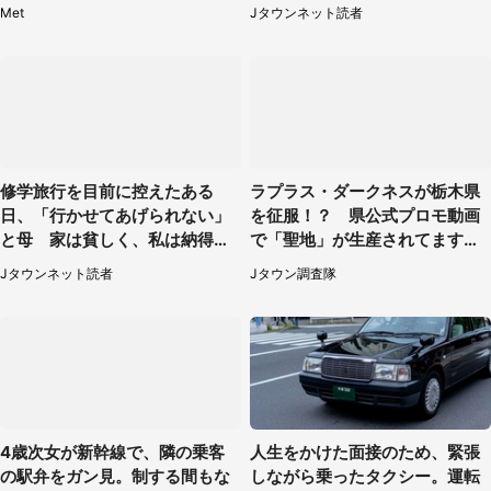
そう
キャストが（60代女性）
Met
Jタウンネット読者
修学旅行を目前に控えたある
ラプラス・ダークネスが栃木県
日、「行かせてあげられない」
を征服！？ 県公式プロモ動画
と母 家は貧しく、私は納得し
で「聖地」が生産されてます【7
たけれど...（北海道・70代以上
／31～1／31】
Jタウンネット読者
Jタウン調査隊
女性）
4歳次女が新幹線で、隣の乗客
人生をかけた面接のため、緊張
の駅弁をガン見。制する間もな
しながら乗ったタクシー。運転