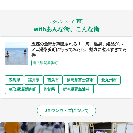
Jタウンウィズ
withあんな街、こんな街
五感の全部が刺激される！ 海、温泉、絶品グル
メ...湯梨浜町に行ってみたら、魅力に溢れすぎてた
件
鳥取県湯梨浜町
広島県
福井県
西条市
静岡県富士宮市
北九州市
鳥取県湯梨浜町
佐賀県
新潟県粟島浦村
Jタウンウィズについて