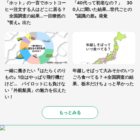
「ホット」の一言でホットコー
「40代って初老なの？」 30
を求めると、住人の男性が...」
ヒー注文する人はどこに居る？
0人に聞いた結果...世代ごとの
全国調査の結果...一目瞭然の
〝認識の差〟発覚
〝答え〟出た
一緒に働きたい『はたらくのり
年越しそばって大みそかのいつ
もの』1位はやっぱり飛行機だ
ごろ食べてる？→全国調査の結
けど... パイロットにも負けな
果、栃木だけちょっと早かった
い「外航船員」の魅力を伝えた
い！
もっとみる