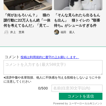
「何がおもろいん？」 猫の
「そんな見られたら出るもん
謎行動に22万人もん絶「一体
も出ん」 猫トイレの〝順番
何を考えてるんだ」「見てる
待ち〟がシュールすぎる件
こちらは最高におもろい」
井上 慧果
福田 週人