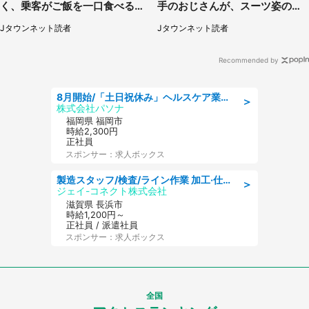
く、乗客がご飯を一口食べると
手のおじさんが、スーツ姿の私
（茨城県・50代女性）
を見て...（福岡県・30代女性）
Jタウンネット読者
Jタウンネット読者
Recommended by
8月開始/「土日祝休み」ヘルスケア業界の産業保健師/高時給/未経験OK/要資格:保健師、正看護師
＞
株式会社パソナ
福岡県 福岡市
時給2,300円
正社員
スポンサー：求人ボックス
製造スタッフ/検査/ライン作業 加工·仕上げ·検査/日勤/土日祝休み
＞
ジェイ-コネクト株式会社
滋賀県 長浜市
時給1,200円～
正社員 / 派遣社員
スポンサー：求人ボックス
全国