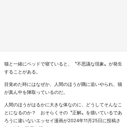
『小林さんちのメイドラゴン』と舞台のモデ
ル・越谷がコラボ 田んぼアートの見頃にあわ
せて企画続々【7／31～】
もっとみる
猫と一緒にベッドで寝ていると、〝不思議な現象〟が発生
することがある。
目覚めた時にはなぜか、人間のほうが隅に追いやられ、猫
が真ん中を陣取っているのだ。
人間のほうがはるかに大きな体なのに、どうしてそんなこ
とになるのか？ おそらくその〝正解〟を描いているであ
ろうに違いないエッセイ漫画が2024年11月25日に投稿さ