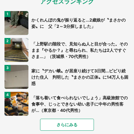
アクセスランキング
かくれんぼの鬼が振り返ると...2歳娘が〝まさかの
姿〟に 父「2～3分探しました」
「上野駅の階段で、見知らぬ人と目が合った。その
まま『やるか？』と尋ねられ、私たちは2人ですぐ
さま...」（茨城県・70代男性）
家に〝デカい蛾〟が居座り続けて3日間...ビビり続
けた住人 判明した〝まさかの正体〟に14万人も困
惑
「落ち着いて食べられないでしょう」高級旅館での
食事中、じっとできない幼い息子に中年の男性客
が...（東京都・40代男性）
「富豪すぎ」1歳息子の〝店頭駄々こね〟の内容に1.
さらにみる
7万人驚がく 「お菓子売り場ならまだしも...」「ハ