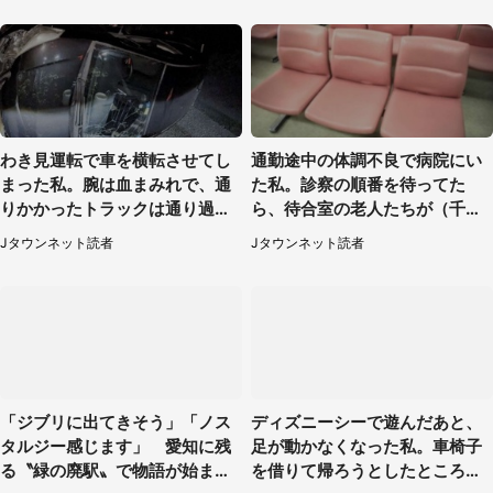
わき見運転で車を横転させてし
通勤途中の体調不良で病院にい
まった私。腕は血まみれで、通
た私。診察の順番を待ってた
りかかったトラックは通り過ぎ
ら、待合室の老人たちが（千葉
ていき...（福岡県・30代女性）
県・50代男性）
Jタウンネット読者
Jタウンネット読者
「ジブリに出てきそう」「ノス
ディズニーシーで遊んだあと、
タルジー感じます」 愛知に残
足が動かなくなった私。車椅子
る〝緑の廃駅〟で物語が始まり
を借りて帰ろうとしたところで