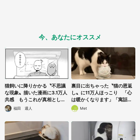
今、あなたにオススメ
猫飼いに降りかかる〝不思議
裏目に出ちゃった〝猫の恩返
な現象〟描いた漫画に3.1万人
し〟に11万人ほっこり 「心
共感 もうこれが真相としか
は暖かくなります」「寓話と
思えない...
して完璧」
福田 週人
Met