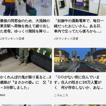
最後の同窓会のため、大混雑の
「妊娠中の通勤電車で、毎日一
東京駅へ荷物を抱えて繰り出し
緒だったおじいさん。ある日、
た老母。ゆっくり階段を降りて
車内で立ってたら後ろから...」
たらスーツの男性が（東京都・
Jタウンネット読者
Jタウンネット読者
50代女性）
かくれんぼの鬼が振り返ると...2
「○○がない街に住んでいま
歳娘が〝まさかの姿〟に 父「2
す」住人の呟きに30万人驚が
～3分探しました」
く 何が存在しないか、あなた
はわかる？
Met
ころんころ