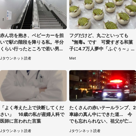
赤ん坊を抱き、ベビーカーを担
フグだけど、丸ごといっても
いで駅の階段を降りる私。半分
〝無毒〟です 可愛すぎる和菓
くらい行ったところで若い男性
子に4.7万人夢中「ふぐぅ～」
が...（埼玉県・50代女性）
「職人の技ですね」
Jタウンネット読者
Met
「よく考えた上で決断してくだ
たくさんの赤いテールランプ、2
さい」 16歳の私が産婦人科で
車線の真ん中にできた道... 今
医師に言われた言葉
でも忘れられない、祖父が亡く
なった夜に見た光景（30代女
Jタウンネット読者
Jタウンネット読者
性）