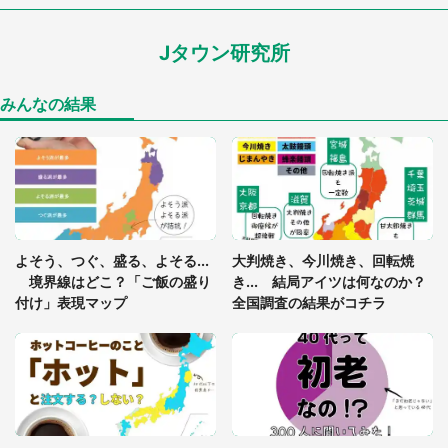
ードル高い」
Jタウン研究所
あまりにも四角すぎる猫、激写される 「これもう
座布団だろ」「食パンの耳」と1.4万人困惑
みんなの結果
「閉所恐怖症の私は新幹線で大パニック。隣席の青
年に『手を繋いで』とお願いしたら...」 体験談に
8万人感動
「ゾワゾワする」「本当に気持ち悪い」 道端でバ
よそう、つぐ、盛る、よそる...
大判焼き、今川焼き、回転焼
グっちゃってた〝野生の野菜〟に6.5万人戦慄
境界線はどこ？「ご飯の盛り
き... 結局アイツは何なのか？
付け」表現マップ
全国調査の結果がコチラ
「○○がない街に住んでいます」住人の呟きに30万
人驚がく 何が存在しないか、あなたはわかる？
「修学旅行に途中参加する娘を送って行ったら、真
っ暗な道で遭難状態。なんとか見つけた民家に助け