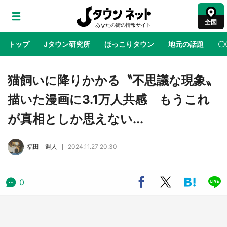
全国
トップ
Jタウン研究所
ほっこりタウン
地元の話題
〇
地域×二次元
絶景
あの時はありがとう
物語がはじ
猫飼いに降りかかる〝不思議な現象〟
描いた漫画に3.1万人共感 もうこれ
ラプラス・ダークネスが栃木県を征服！？ 県
が真相としか思えない...
公式プロモ動画で「聖地」が生産されてます
【7／31～1／31】
福田 週人
2024.11.27 20:30
『薬屋のひとりごと』の〝舞〟の世界に入り込
む 六本木ヒルズ展望台でコラボ、本邦初公開
の「猫猫像」も【8／1～10／26】
0
日向翔陽＆影山飛雄が笹かまを食べる！ アニ
メ『ハイキュー！！』×老舗「鐘崎」コラボで
限定グッズも【8／1～31】