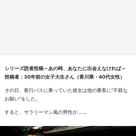
日向翔陽＆影山飛雄が笹かまを食べる！ アニ
メ『ハイキュー！！』×老舗「鐘崎」コラボで
限定グッズも【8／1～31】
もっとみる
シリーズ読者投稿～あの時、あなたに出会えなければ～
投稿者：30年前の女子大生さん（香川県・40代女性）
その日、夜行バスに乗っていた彼女は他の乗客に"不躾な
お願い"をした。
すると、サラリーマン風の男性が......。