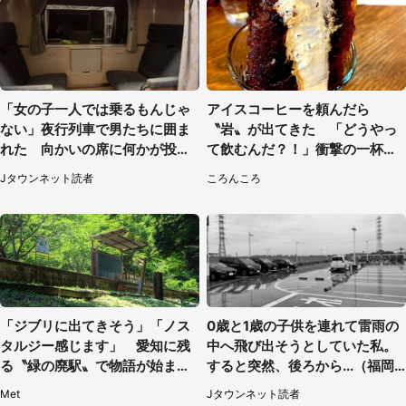
「女の子一人では乗るもんじゃ
アイスコーヒーを頼んだら
ない」夜行列車で男たちに囲ま
〝岩〟が出てきた 「どうやっ
れた 向かいの席に何かが投げ
て飲むんだ？！」衝撃の一杯が
られて（秋田県・60代女性）
話題
Jタウンネット読者
ころんころ
「ジブリに出てきそう」「ノス
0歳と1歳の子供を連れて雷雨の
タルジー感じます」 愛知に残
中へ飛び出そうとしていた私。
る〝緑の廃駅〟で物語が始まり
すると突然、後ろから...（福岡
そう
県・30代女性）
Met
Jタウンネット読者