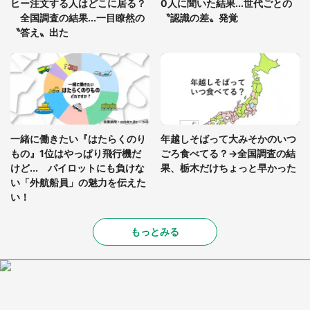
ヒー注文する人はどこに居る？
0人に聞いた結果...世代ごとの
全国調査の結果...一目瞭然の
〝認識の差〟発覚
〝答え〟出た
一緒に働きたい『はたらくのり
年越しそばって大みそかのいつ
もの』1位はやっぱり飛行機だ
ごろ食べてる？→全国調査の結
けど... パイロットにも負けな
果、栃木だけちょっと早かった
い「外航船員」の魅力を伝えた
い！
もっとみる