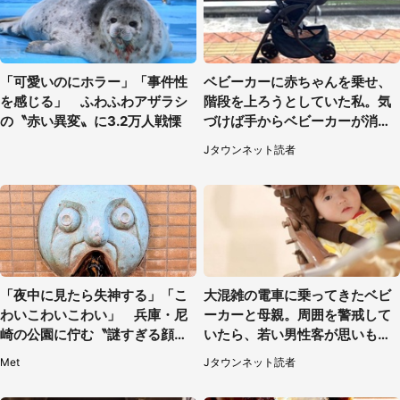
「可愛いのにホラー」「事件性
ベビーカーに赤ちゃんを乗せ、
を感じる」 ふわふわアザラシ
階段を上ろうとしていた私。気
の〝赤い異変〟に3.2万人戦慄
づけば手からベビーカーが消え
ていて（神奈川県・60代女性）
Jタウンネット読者
「夜中に見たら失神する」「こ
大混雑の電車に乗ってきたベビ
わいこわいこわい」 兵庫・尼
ーカーと母親。周囲を警戒して
崎の公園に佇む〝謎すぎる顔〟
いたら、若い男性客が思いもよ
に1.3万人戦慄
らぬ行動に（東京都・50代女
Met
Jタウンネット読者
性）