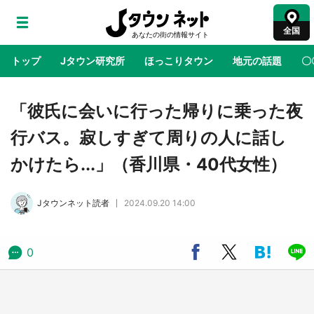
全国
トップ
Jタウン研究所
ほっこりタウン
地元の話題
〇
地域×二次元
絶景
あの時はありがとう
物語がはじ
「彼氏に会いに行った帰りに乗った夜
行バス。寂しすぎて周りの人に話し
鳥取・境港「ゲゲゲの妖怪楽園」限定だった鬼
かけたら...」（香川県・40代女性）
太郎グッズ買える 銀座・博品館TOY PARKへ
急げ【8／8～31】
Jタウンネット読者
2024.09.20 14:00
ラプラス・ダークネスが栃木県を征服！？ 県
公式プロモ動画で「聖地」が生産されてます
【7／31～1／31】
0
『薬屋のひとりごと』の〝舞〟の世界に入り込
む 六本木ヒルズ展望台でコラボ、本邦初公開
の「猫猫像」も【8／1～10／26】