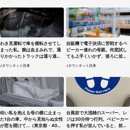
わき見運転で車を横転させてし
自販機で電子決済に苦戦するベ
まった私。腕は血まみれで、通
ビーカー連れの母親。何度試し
りかかったトラックは通り過ぎ
ても上手くいかず、後ろに並ん
ていき...（福岡県・30代女性）
でた私は思わず...（埼玉県・20
Jタウンネット読者
Jタウンネット読者
代女性）
幼い私を抱える母の横に止まっ
台風前で大混雑のスーパー、レ
た1台の車。中から見知らぬ女性
ジは30分待つ行列。ベビーカー
が窓を開けて...（東京都・40代
を押す私が並んでいると、前の