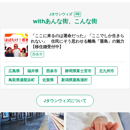
Jタウンウィズ
withあんな街、こんな街
「ここに来るのは運命だった」「ここでしか生きら
選択する
れない」 住民にそう思わせる離島「粟島」の魅力
【移住婚受付中】
西条市
広島県
福井県
西条市
静岡県富士宮市
北九州市
鳥取県湯梨浜町
佐賀県
新潟県粟島浦村
Jタウンウィズについて