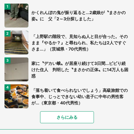
かくれんぼの鬼が振り返ると...2歳娘が〝まさかの
姿〟に 父「2～3分探しました」
「上野駅の階段で、見知らぬ人と目が合った。その
まま『やるか？』と尋ねられ、私たちは2人ですぐ
さま...」（茨城県・70代男性）
家に〝デカい蛾〟が居座り続けて3日間...ビビり続
けた住人 判明した〝まさかの正体〟に14万人も困
惑
「落ち着いて食べられないでしょう」高級旅館での
食事中、じっとできない幼い息子に中年の男性客
が...（東京都・40代男性）
「富豪すぎ」1歳息子の〝店頭駄々こね〟の内容に1.
さらにみる
7万人驚がく 「お菓子売り場ならまだしも...」「ハ
ードル高い」