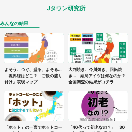
Jタウン研究所
「閉所恐怖症の私は新幹線で大パニック。隣席の青
年に『手を繋いで』とお願いしたら...」 体験談に
8万人感動
みんなの結果
「ゾワゾワする」「本当に気持ち悪い」 道端でバ
グっちゃってた〝野生の野菜〟に6.5万人戦慄
あまりにも四角すぎる猫、激写される 「これもう
よそう、つぐ、盛る、よそる...
大判焼き、今川焼き、回転焼
座布団だろ」「食パンの耳」と1.4万人困惑
境界線はどこ？「ご飯の盛り
き... 結局アイツは何なのか？
付け」表現マップ
全国調査の結果がコチラ
「修学旅行に途中参加する娘を送って行ったら、真
っ暗な道で遭難状態。なんとか見つけた民家に助け
を求めると、住人の男性が...」
「孫にあげると思って、あなたにこれをあげる」
真夏の山道で見知らぬお婆さんに握らされたもの
「ホット」の一言でホットコー
「40代って初老なの？」 30
（山口県・30代女性）