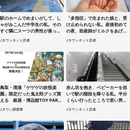
駅のホームでめまいがして、し
「多指症」で生まれた娘と、受
ゃがみこんだ中学生の私。その
け止められない私。産後初めて
すぐ隣にスーツの男性が座って
の夜、助産師がミルクをあげて
きて（千葉県・20代女性）
るのを見て...（静岡県・20代女
Jタウンネット読者
Jタウンネット読者
性）
鳥取・境港「ゲゲゲの妖怪楽
赤ん坊を抱き、ベビーカーを担
園」限定だった鬼太郎グッズ買
いで駅の階段を降りる私。半分
える 銀座・博品館TOY PARK
くらい行ったところで若い男性
へ急げ【8／8～31】
が...（埼玉県・50代女性）
Jタウン調査隊
Jタウンネット読者