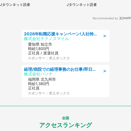
男性）
男性客が...
Jタウンネット読者
Jタウンネット読者
Recommended by
2026年転職応援キャンペーン!入社特典58万円/デンソーで働こう!自動車工場で小型部品の検査業務 denso aichi
＞
株式会社テクノスマイル
愛知県 知立市
時給1,800円
正社員 / 派遣社員
スポンサー：求人ボックス
経理/病院での経理事務のお仕事/即日勤務可/車通勤可/経理/一般事務
＞
株式会社パソナ
福岡県 北九州市
時給1,380円
正社員
スポンサー：求人ボックス
全国
アクセスランキング