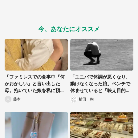
今、あなたにオススメ
「ファミレスでの食事中『何
「ユニバで体調が悪くなり、
かおかしい』と言い出した
動けなくなった娘。ベンチで
母。抱いていた娘を私に預け
休ませていると『映え目的』
た直後...」（千葉県・40代女
っぽい女子高生が...」（愛知
藤本
横田 絢
性）
県・30代男性）