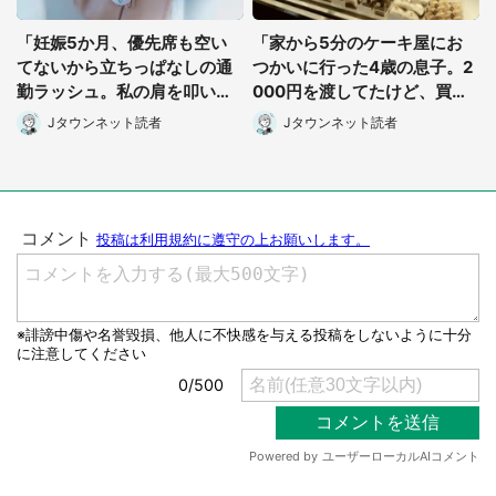
「妊娠5か月、優先席も空い
「家から5分のケーキ屋にお
てないから立ちっぱなしの通
つかいに行った4歳の息子。2
勤ラッシュ。私の肩を叩いた
000円を渡してたけど、買っ
中年男性が、小さな声で...」
てきたのはまさかの...」（宮
Jタウンネット読者
Jタウンネット読者
（愛知県・30代女性）
城県・30代女性）
都道府選択