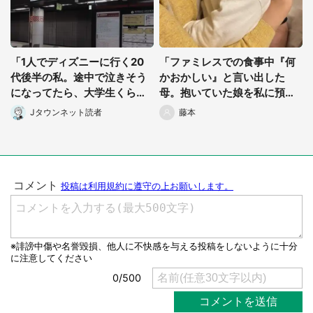
「1人でディズニーに行く20
「ファミレスでの食事中『何
代後半の私。途中で泣きそう
かおかしい』と言い出した
になってたら、大学生くらい
母。抱いていた娘を私に預け
のカップルが...」（京都府・3
た直後...」（千葉県・40代女
Jタウンネット読者
藤本
0代女性）
性）