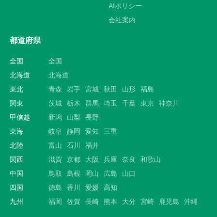
AIポリシー
会社案内
都道府県
全国
全国
北海道
北海道
東北
青森
岩手
宮城
秋田
山形
福島
関東
茨城
栃木
群馬
埼玉
千葉
東京
神奈川
甲信越
新潟
山梨
長野
東海
岐阜
静岡
愛知
三重
北陸
富山
石川
福井
関西
滋賀
京都
大阪
兵庫
奈良
和歌山
中国
鳥取
島根
岡山
広島
山口
四国
徳島
香川
愛媛
高知
九州
福岡
佐賀
長崎
熊本
大分
宮崎
鹿児島
沖縄