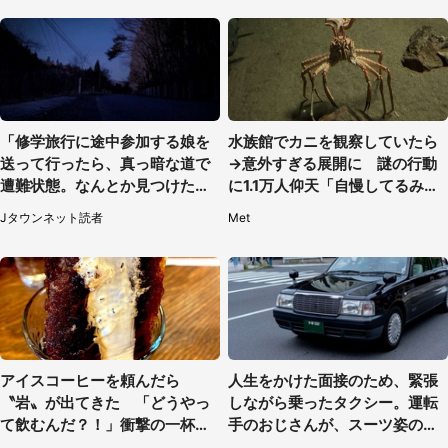
「修学旅行に途中参加する娘を
水族館でカニを観察していたら
送って行ったら、真っ暗な道で
→意外すぎる展開に 謎の行動
遭難状態。なんとか見つけた民
に1.1万人仰天「自慢してるみた
家に助けを求めると、住人の男
い」
Jタウンネット読者
Met
性が...」
アイスコーヒーを頼んだら
人生をかけた面接のため、緊張
〝岩〟が出てきた 「どうやっ
しながら乗ったタクシー。運転
て飲むんだ？！」衝撃の一杯が
手のおじさんが、スーツ姿の私
話題
を見て...（福岡県・30代女性）