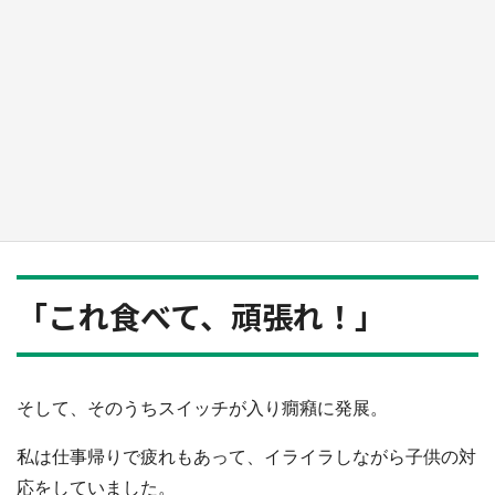
日向翔陽＆影山飛雄が笹かまを食べる！ アニ
メ『ハイキュー！！』×老舗「鐘崎」コラボで
限定グッズも【8／1～31】
もっとみる
「これ食べて、頑張れ！」
そして、そのうちスイッチが入り癇癪に発展。
私は仕事帰りで疲れもあって、イライラしながら子供の対
応をしていました。