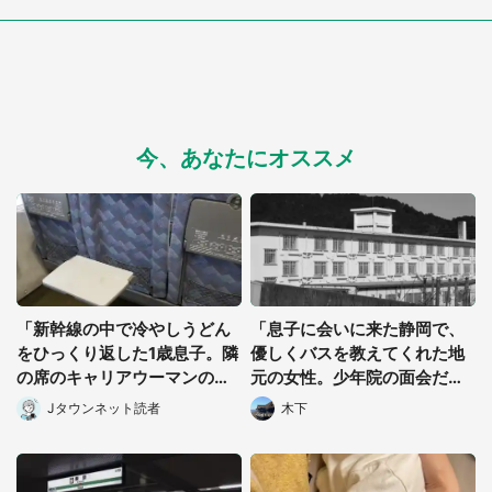
今、あなたにオススメ
選択する
「新幹線の中で冷やしうどん
「息子に会いに来た静岡で、
をひっくり返した1歳息子。隣
優しくバスを教えてくれた地
の席のキャリアウーマンの方
元の女性。少年院の面会だと
に汁が飛んでしまって...」
打ち明けると...」（群馬県・5
Jタウンネット読者
木下
（東京都・30代女性）
0代女性）