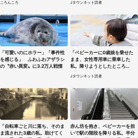
ころんころ
Jタウンネット読者
「可愛いのにホラー」「事件性
「ベビーカーに0歳娘を乗せた
を感じる」 ふわふわアザラシ
まま、女性専用車に乗車した
の〝赤い異変〟に3.2万人戦慄
私。降りようとしたところ
で...」（大阪府・30代女性）
Jタウンネット読者
「自転車ごと川に落ち、そのま
赤ん坊を抱き、ベビーカーを担
ま流された3歳の私。助けてく
いで駅の階段を降りる私。半分