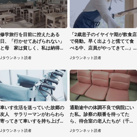
修学旅行を目前に控えたある
「2歳息子のイヤイヤ期が飲食店
日、「行かせてあげられない」
で発動。早く出ようと慌てて食
と母 家は貧しく、私は納得し
べる中、店員がやってきて...」
たけれど...（北海道・70代以上
（岡山県・40代女性）
Jタウンネット読者
Jタウンネット読者
女性）
車いす生活を送っていた故郷の
通勤途中の体調不良で病院にい
友人 サラリーマンがわらわら
た私。診察の順番を待ってた
寄ってきて車いすを持ち上げ連
ら、待合室の老人たちが（千葉
れて行った（福岡県・60代女
県・50代男性）
Jタウンネット読者
Jタウンネット読者
性）