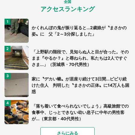
全国
アクセスランキング
かくれんぼの鬼が振り返ると...2歳娘が〝まさかの
姿〟に 父「2～3分探しました」
「上野駅の階段で、見知らぬ人と目が合った。その
まま『やるか？』と尋ねられ、私たちは2人ですぐ
さま...」（茨城県・70代男性）
家に〝デカい蛾〟が居座り続けて3日間...ビビり続
けた住人 判明した〝まさかの正体〟に14万人も困
惑
「落ち着いて食べられないでしょう」高級旅館での
食事中、じっとできない幼い息子に中年の男性客
が...（東京都・40代男性）
「富豪すぎ」1歳息子の〝店頭駄々こね〟の内容に1.
さらにみる