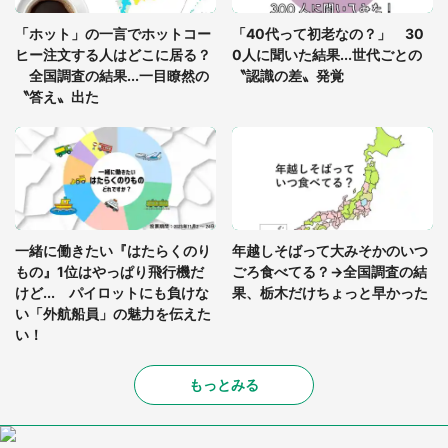
真夏の山道で見知らぬお婆さんに握らされたもの
「ホット」の一言でホットコー
「40代って初老なの？」 30
（山口県・30代女性）
ヒー注文する人はどこに居る？
0人に聞いた結果...世代ごとの
全国調査の結果...一目瞭然の
〝認識の差〟発覚
〝答え〟出た
一緒に働きたい『はたらくのり
年越しそばって大みそかのいつ
もの』1位はやっぱり飛行機だ
ごろ食べてる？→全国調査の結
けど... パイロットにも負けな
果、栃木だけちょっと早かった
い「外航船員」の魅力を伝えた
い！
もっとみる