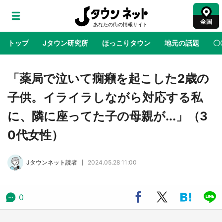
全国
トップ
Jタウン研究所
ほっこりタウン
地元の話題
〇
地域×二次元
絶景
あの時はありがとう
物語がはじ
「薬局で泣いて癇癪を起こした2歳の
子供。イライラしながら対応する私
鳥取・境港「ゲゲゲの妖怪楽園」限定だった鬼
に、隣に座ってた子の母親が...」（3
太郎グッズ買える 銀座・博品館TOY PARKへ
急げ【8／8～31】
0代女性）
ラプラス・ダークネスが栃木県を征服！？ 県
Jタウンネット読者
2024.05.28 11:00
公式プロモ動画で「聖地」が生産されてます
【7／31～1／31】
0
『薬屋のひとりごと』の〝舞〟の世界に入り込
む 六本木ヒルズ展望台でコラボ、本邦初公開
の「猫猫像」も【8／1～10／26】