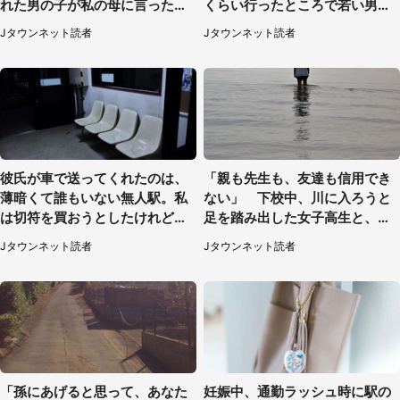
れた男の子が私の母に言ったの
くらい行ったところで若い男性
は...」（千葉県・20代女性）
が...（埼玉県・50代女性）
Jタウンネット読者
Jタウンネット読者
彼氏が車で送ってくれたのは、
「親も先生も、友達も信用でき
薄暗くて誰もいない無人駅。私
ない」 下校中、川に入ろうと
は切符を買おうとしたけれど
足を踏み出した女子高生と、彼
（山形県・20代女性）
女を止めた予想外の存在
Jタウンネット読者
Jタウンネット読者
「孫にあげると思って、あなた
妊娠中、通勤ラッシュ時に駅の