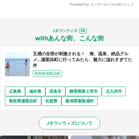
Jタウンウィズ
withあんな街、こんな街
五感の全部が刺激される！ 海、温泉、絶品グル
メ...湯梨浜町に行ってみたら、魅力に溢れすぎてた
件
鳥取県湯梨浜町
広島県
福井県
西条市
静岡県富士宮市
北九州市
鳥取県湯梨浜町
佐賀県
新潟県粟島浦村
Jタウンウィズについて