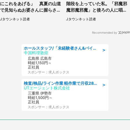
にこれをあげる」 真夏の山道
階段を上っていた私。「邪魔邪
で見知らぬお婆さんに握らされ
魔邪魔邪魔」と後ろの人に唱え
たもの（山口県・30代女性）
られて（神奈川県・30代女性）
Jタウンネット読者
Jタウンネット読者
Recommended by
ホールスタッフ/「未経験者さん&バイトデビューも大歓迎」残業ほぼなし×1日3時間〜勤務OK!フォロー体制も充実/広島県/広島市南区
＞
中国料理敦煌
広島県 広島市
時給1,150円～
正社員
スポンサー：求人ボックス
検査/検品/ライン作業 軽作業で月収28万円可 センサー部品の箱詰め 日勤 土日休
＞
UTエージェント株式会社
三重県 伊勢市
時給1,500円～
正社員
スポンサー：求人ボックス