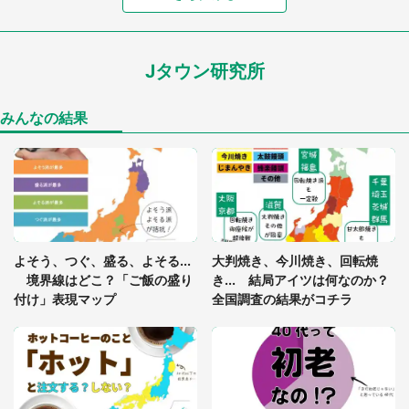
7万人驚がく 「お菓子売り場ならまだしも...」「ハ
ードル高い」
Jタウン研究所
「閉所恐怖症の私は新幹線で大パニック。隣席の青
年に『手を繋いで』とお願いしたら...」 体験談に
8万人感動
みんなの結果
「ゾワゾワする」「本当に気持ち悪い」 道端でバ
グっちゃってた〝野生の野菜〟に6.5万人戦慄
あまりにも四角すぎる猫、激写される 「これもう
よそう、つぐ、盛る、よそる...
大判焼き、今川焼き、回転焼
座布団だろ」「食パンの耳」と1.4万人困惑
境界線はどこ？「ご飯の盛り
き... 結局アイツは何なのか？
付け」表現マップ
全国調査の結果がコチラ
「修学旅行に途中参加する娘を送って行ったら、真
っ暗な道で遭難状態。なんとか見つけた民家に助け
を求めると、住人の男性が...」
「孫にあげると思って、あなたにこれをあげる」