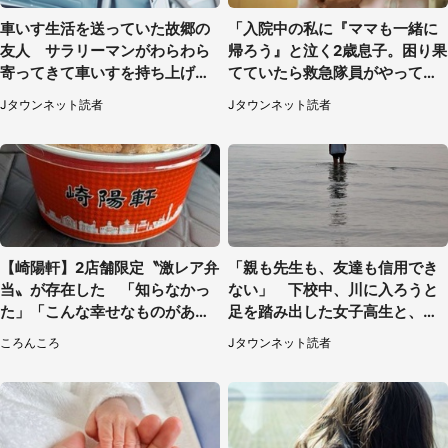
車いす生活を送っていた故郷の
「入院中の私に『ママも一緒に
友人 サラリーマンがわらわら
帰ろう』と泣く2歳息子。困り果
寄ってきて車いすを持ち上げ連
てていたら救急隊員がやってき
れて行った（福岡県・60代女
て...」（大阪府・50代女性）
Jタウンネット読者
Jタウンネット読者
性）
【崎陽軒】2店舗限定〝激レア弁
「親も先生も、友達も信用でき
当〟が存在した 「知らなかっ
ない」 下校中、川に入ろうと
た」「こんな幸せなものがあっ
足を踏み出した女子高生と、彼
たなんて...」
女を止めた予想外の存在
ころんころ
Jタウンネット読者