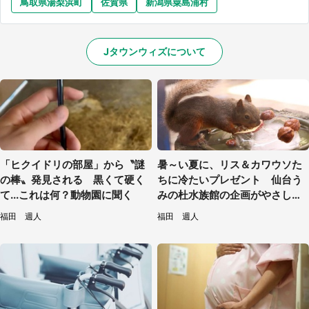
鳥取県湯梨浜町
佐賀県
新潟県粟島浦村
Jタウンウィズについて
「ヒクイドリの部屋」から〝謎
暑～い夏に、リス＆カワウソた
の棒〟発見される 黒くて硬く
ちに冷たいプレゼント 仙台う
て...これは何？動物園に聞く
みの杜水族館の企画がやさしい
【7／31～8／23】
福田 週人
福田 週人