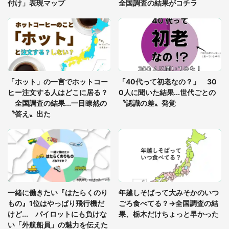
付け」表現マップ
全国調査の結果がコチラ
「富豪すぎ」1歳息子の〝店頭駄々こね〟の内容に1.
7万人驚がく 「お菓子売り場ならまだしも...」「ハ
ードル高い」
あまりにも四角すぎる猫、激写される 「これもう
座布団だろ」「食パンの耳」と1.4万人困惑
「ホット」の一言でホットコー
「40代って初老なの？」 30
ヒー注文する人はどこに居る？
0人に聞いた結果...世代ごとの
全国調査の結果...一目瞭然の
〝認識の差〟発覚
〝答え〟出た
一緒に働きたい『はたらくのり
年越しそばって大みそかのいつ
もの』1位はやっぱり飛行機だ
ごろ食べてる？→全国調査の結
けど... パイロットにも負けな
果、栃木だけちょっと早かった
い「外航船員」の魅力を伝えた