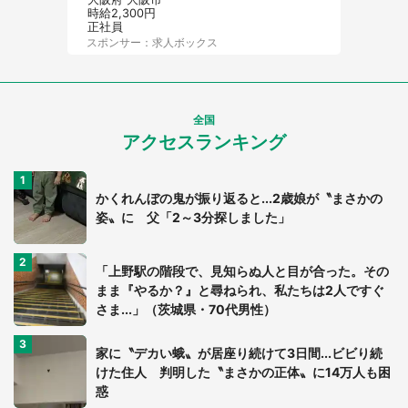
時給2,300円
正社員
スポンサー：求人ボックス
全国
アクセスランキング
かくれんぼの鬼が振り返ると...2歳娘が〝まさかの
姿〟に 父「2～3分探しました」
「上野駅の階段で、見知らぬ人と目が合った。その
まま『やるか？』と尋ねられ、私たちは2人ですぐ
さま...」（茨城県・70代男性）
家に〝デカい蛾〟が居座り続けて3日間...ビビり続
けた住人 判明した〝まさかの正体〟に14万人も困
惑