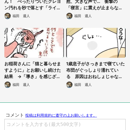
都道府選択
ん！ べったりついたクレヨ
然、大きな声で... 衝撃の
ン汚れを秒で落とす「ライフ
「寝言」に震えが止まらなく
ハック」に感動
なった話
福田 週人
福田 週人
お稲荷さんに「猫と暮らせま
1歳息子がさっきまで寝ていた
すように」とお願いし続けた
布団がぐっしょり濡れてい
結果 →「導き」を感じざる
る 原因はおねしょじゃなく
を得ないニャンコがやってき
て、まさかの...
福田 週人
福田 週人
た
選択する