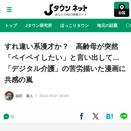
全国
トップ
Jタウン研究所
ほっこりタウン
地元の話題
〇
地域×二次元
絶景
あの時はありがとう
物語がはじ
すれ違い系漫才か？ 高齢母が突然
「ペイペイしたい」と言い出して...
鳥取・境港「ゲゲゲの妖怪楽園」限定だった鬼
「デジタル介護」の苦労描いた漫画に
太郎グッズ買える 銀座・博品館TOY PARKへ
急げ【8／8～31】
共感の嵐
ラプラス・ダークネスが栃木県を征服！？ 県
福田 週人
2023.05.01 20:00
公式プロモ動画で「聖地」が生産されてます
【7／31～1／31】
0
『薬屋のひとりごと』の〝舞〟の世界に入り込
む 六本木ヒルズ展望台でコラボ、本邦初公開
の「猫猫像」も【8／1～10／26】