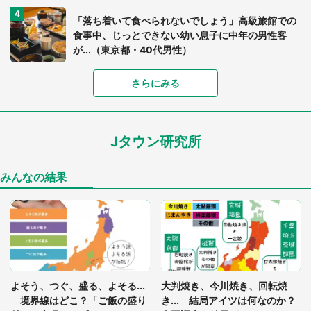
「落ち着いて食べられないでしょう」高級旅館での
食事中、じっとできない幼い息子に中年の男性客
が...（東京都・40代男性）
さらにみる
「可愛いのにホラー」「事件性を感じる」 ふわふ
わアザラシの〝赤い異変〟に3.2万人戦慄
Jタウン研究所
「孫にあげると思って、あなたにこれをあげる」
真夏の山道で見知らぬお婆さんに握らされたもの
（山口県・30代女性）
みんなの結果
「ゾワゾワする」「本当に気持ち悪い」 道端でバ
グっちゃってた〝野生の野菜〟に6.5万人戦慄
「閉所恐怖症の私は新幹線で大パニック。隣席の青
年に『手を繋いで』とお願いしたら...」 体験談に
よそう、つぐ、盛る、よそる...
大判焼き、今川焼き、回転焼
8万人感動
境界線はどこ？「ご飯の盛り
き... 結局アイツは何なのか？