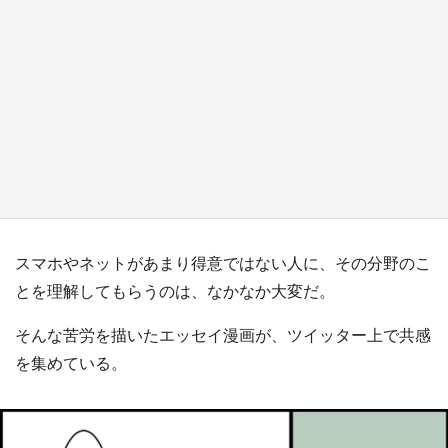
日向翔陽＆影山飛雄が笹かまを食べる！ アニ
メ『ハイキュー！！』×老舗「鐘崎」コラボで
限定グッズも【8／1～31】
もっとみる
スマホやネットがあまり得意ではない人に、その分野のこ
とを理解してもらうのは、なかなか大変だ。
そんな苦労を描いたエッセイ漫画が、ツイッター上で共感
を集めている。