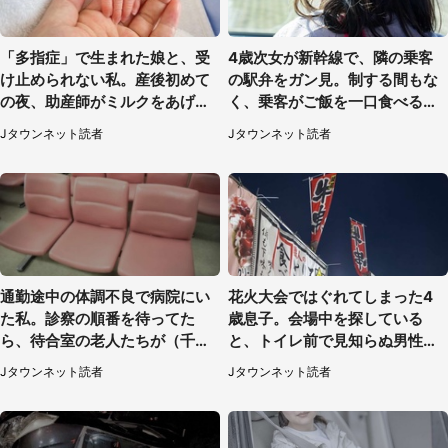
「多指症」で生まれた娘と、受
4歳次女が新幹線で、隣の乗客
け止められない私。産後初めて
の駅弁をガン見。制する間もな
の夜、助産師がミルクをあげて
く、乗客がご飯を一口食べると
るのを見て...（静岡県・20代女
（茨城県・50代女性）
Jタウンネット読者
Jタウンネット読者
性）
通勤途中の体調不良で病院にい
花火大会ではぐれてしまった4
た私。診察の順番を待ってた
歳息子。会場中を探している
ら、待合室の老人たちが（千葉
と、トイレ前で見知らぬ男性に
県・50代男性）
（東京都・女性）
Jタウンネット読者
Jタウンネット読者