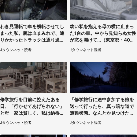
わき見運転で車を横転させてし
幼い私を抱える母の横に止まっ
まった私。腕は血まみれで、通
た1台の車。中から見知らぬ女性
りかかったトラックは通り過ぎ
が窓を開けて...（東京都・40代
ていき...（福岡県・30代女性）
男性）
Jタウンネット読者
Jタウンネット読者
修学旅行を目前に控えたある
「修学旅行に途中参加する娘を
日、「行かせてあげられない」
送って行ったら、真っ暗な道で
と母 家は貧しく、私は納得し
遭難状態。なんとか見つけた民
たけれど...（北海道・70代以上
家に助けを求めると、住人の男
Jタウンネット読者
Jタウンネット読者
女性）
性が...」