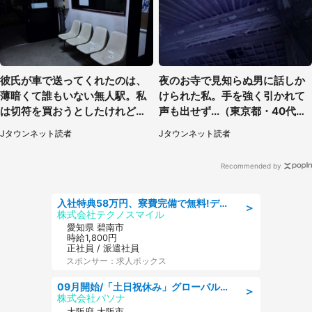
彼氏が車で送ってくれたのは、
夜のお寺で見知らぬ男に話しか
薄暗くて誰もいない無人駅。私
けられた私。手を強く引かれて
は切符を買おうとしたけれど
声も出せず...（東京都・40代女
（山形県・20代女性）
性）
Jタウンネット読者
Jタウンネット読者
Recommended by
入社特典58万円、寮費完備で無料!デンソーで働こう!自動車工場で小型部品の検査業務 denso aichi
＞
株式会社テクノスマイル
愛知県 碧南市
時給1,800円
正社員 / 派遣社員
スポンサー：求人ボックス
09月開始/「土日祝休み」グローバル企業での産業保健のお仕事/保健師/高時給/残業なし/服装自由
＞
株式会社パソナ
大阪府 大阪市