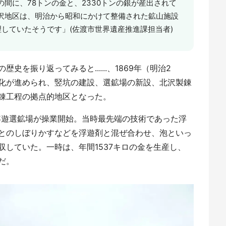
間に、78トンの金と、2330トンの銀が産出されて
沢地区は、明治から昭和にかけて整備された鉱山施設
していたそうです」(佐渡市世界遺産推進課担当者)
を振り返ってみると......、1869年（明治2
化が進められ、竪坑の建設、選鉱場の新設、北沢製錬
錬工程の拠点的地区となった。
沢浮遊選鉱場が操業開始。当時最先端の技術であった浮
とのしぼりかすなどを浮遊剤と混ぜ合わせ、泡といっ
していた。一時は、年間1537キロの金を生産し、
だ。