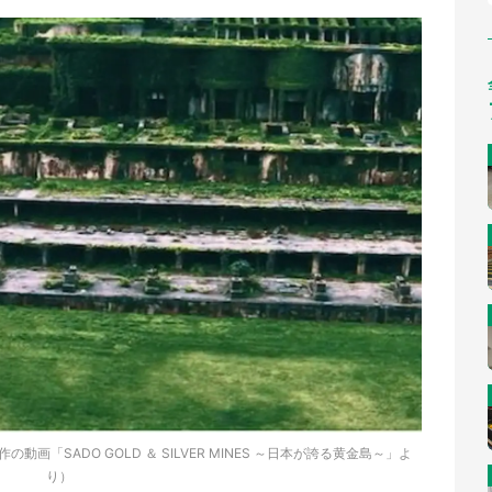
「SADO GOLD ＆ SILVER MINES ～日本が誇る黄金島～」よ
り）