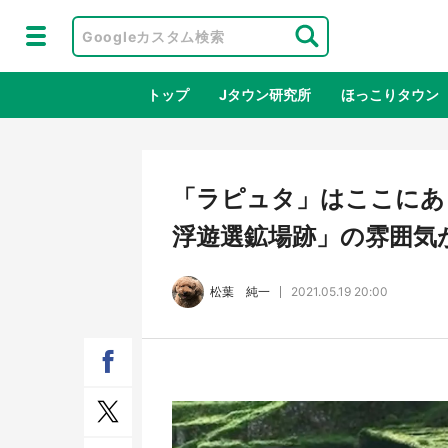
トップ
Jタウン研究所
ほっこりタウン
地域×二次
「ラピュタ」はここにあ
浮遊選鉱場跡」の雰囲気
松葉 純一
2021.05.19 20:00
鳥取・境港「ゲゲゲの妖怪楽園」限定
ラプ
だった鬼太郎グッズ買える 銀座・博
服！
品館TOY PARKへ急げ【8／8～31】
が生