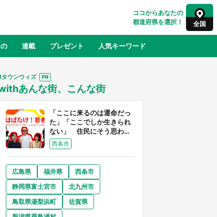
ココからあなたの
都道府県を選択！
全国
もの
連載
プレゼント
人気キーワード
Jタウンウィズ
withあんな街、こんな街
るさと納税
山形
福島
千葉
東京
神奈川
「ここに来るのは運命だっ
た」「ここでしか生きられ
ない」 住民にそう思わせ
る離島「粟島」の魅力【移
西条市
住婚受付中】
広島県
福井県
西条市
奈良
和歌山
静岡県富士宮市
北九州市
山口
世界
日向翔陽＆影山飛雄が笹かまを食べ
鳥取県湯梨浜町
佐賀県
でコ
る！ アニメ『ハイキュー！！』×老
【8
舗「鐘崎」コラボで限定グッズも【8
新潟県粟島浦村