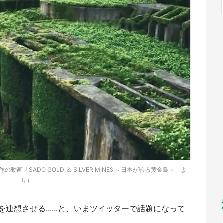
福岡
佐賀
長崎
熊本
九州
／1～10／26】
もっとみる
選択
「SADO GOLD ＆ SILVER MINES ～日本が誇る黄金島～」よ
り）
想させる......と、いまツイッターで話題になって