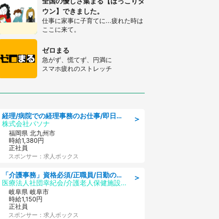
全国の優しさ集まる【ほっこりタ
ウン】できました。
仕事に家事に子育てに...疲れた時は
ここに来て。
ゼロまる
急がず、慌てず、円満に
スマホ疲れのストレッチ
経理/病院での経理事務のお仕事/即日勤務可/車通勤可/経理/一般事務
＞
株式会社パソナ
福岡県 北九州市
時給1,380円
正社員
スポンサー：求人ボックス
「介護事務」資格必須/正職員/日勤のみ/介護老人保健施設
＞
医療法人社団幸紀会/介護老人保健施設 グリーンビラ安江
岐阜県 岐阜市
時給1,150円
正社員
スポンサー：求人ボックス