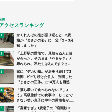
全国
アクセスランキング
かくれんぼの鬼が振り返ると...2歳
娘が〝まさかの姿〟に 父「2～3分
探しました」
「上野駅の階段で、見知らぬ人と目
が合った。そのまま『やるか？』と
尋ねられ、私たちは2人ですぐさ
ま...」（茨城県・70代男性）
家に〝デカい蛾〟が居座り続けて3
日間...ビビり続けた住人 判明した
〝まさかの正体〟に14万人も困惑
「落ち着いて食べられないでしょ
う」高級旅館での食事中、じっとで
きない幼い息子に中年の男性客が...
（東京都・40代男性）
「富豪すぎ」1歳息子の〝店頭駄々