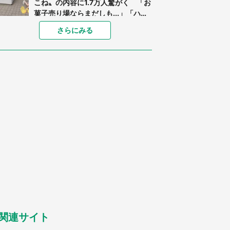
こね〟の内容に1.7万人驚がく 「お
菓子売り場ならまだしも...」「ハー
ドル高い」
「閉所恐怖症の私は新幹線で大パニ
さらにみる
ック。隣席の青年に『手を繋いで』
とお願いしたら...」 体験談に8万
人感動
「ゾワゾワする」「本当に気持ち悪
い」 道端でバグっちゃってた〝野
生の野菜〟に6.5万人戦慄
あまりにも四角すぎる猫、激写され
る 「これもう座布団だろ」「食パ
ンの耳」と1.4万人困惑
「修学旅行に途中参加する娘を送っ
て行ったら、真っ暗な道で遭難状
態。なんとか見つけた民家に助けを
求めると、住人の男性が...」
「孫にあげると思って、あなたにこ
れをあげる」 真夏の山道で見知ら
ぬお婆さんに握らされたもの（山口
県・30代女性）
関連サイト