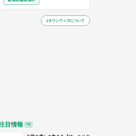
大分
宮崎
鹿児島
沖縄
／1～31】
Jタウンウィズについて
する
注目情報