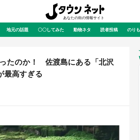
地元の話題
〇〇してみた
動物ネタ
読者投稿
のり
全国
全国
北海道
北海道
元
絶景
あの時はありがとう
物語がはじまる町へ
ふ
青森
岩手
宮城
秋田
東北
ったのか！ 佐渡島にある「北沢
茨城
栃木
群馬
埼玉
関東
が最高すぎる
新潟
山梨
長野
甲信越
岐阜
静岡
愛知
三重
東海
富山
石川
福井
北陸
滋賀
京都
大阪
兵庫
関西
鳥取
島根
岡山
広島
中国
ラス・ダークネスが栃木県を征
『薬屋のひとりごと』の〝舞〟の
？ 県公式プロモ動画で「聖地」
に入り込む 六本木ヒルズ展望台
徳島
香川
愛媛
高知
四国
産されてます【7／31～1／31】
ラボ、本邦初公開の「猫猫像」も