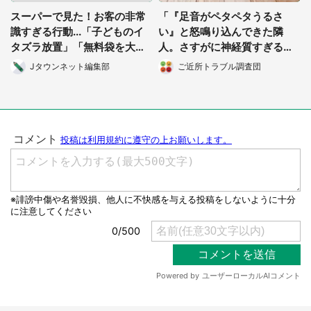
スーパーで見た！お客の非常
「『足音がペタペタうるさ
選択する
識すぎる行動...「子どものイ
い』と怒鳴り込んできた隣
タズラ放置」「無料袋を大量
人。さすがに神経質すぎると
に」
思ったら、やっぱり...」（大
Jタウンネット編集部
ご近所トラブル調査団
阪府・30代女性）