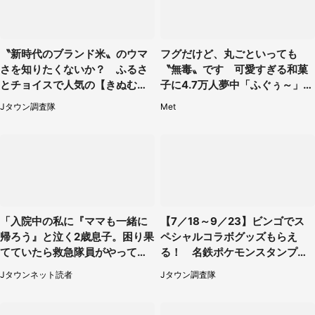
〝新時代のブランド米〟のウマ
フグだけど、丸ごといっても
さを知りたくないか？ ふるさ
〝無毒〟です 可愛すぎる和菓
とチョイスで人気の【きぬむす
子に4.7万人夢中「ふぐぅ～」
め】5選
「職人の技ですね」
Jタウン調査隊
Met
「入院中の私に『ママも一緒に
【7／18～9／23】ビンゴでス
帰ろう』と泣く2歳息子。困り果
ペシャルコラボグッズもらえ
てていたら救急隊員がやってき
る！ 名鉄ポケモンスタンプラ
て...」（大阪府・50代女性）
リー2026
Jタウンネット読者
Jタウン調査隊