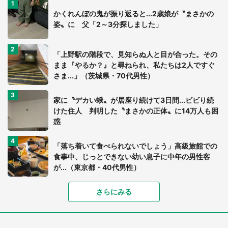
かくれんぼの鬼が振り返ると...2歳娘が〝まさかの
姿〟に 父「2～3分探しました」
「上野駅の階段で、見知らぬ人と目が合った。その
まま『やるか？』と尋ねられ、私たちは2人ですぐ
さま...」（茨城県・70代男性）
家に〝デカい蛾〟が居座り続けて3日間...ビビり続
けた住人 判明した〝まさかの正体〟に14万人も困
惑
「落ち着いて食べられないでしょう」高級旅館での
食事中、じっとできない幼い息子に中年の男性客
が...（東京都・40代男性）
さらにみる
「可愛いのにホラー」「事件性を感じる」 ふわふ
わアザラシの〝赤い異変〟に3.2万人戦慄