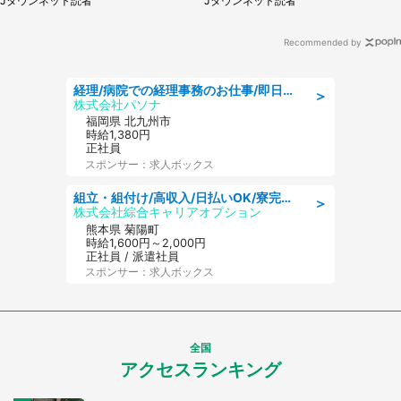
Jタウンネット読者
Jタウンネット読者
性）
Recommended by
経理/病院での経理事務のお仕事/即日勤務可/車通勤可/経理/一般事務
＞
株式会社パソナ
福岡県 北九州市
時給1,380円
正社員
スポンサー：求人ボックス
組立・組付け/高収入/日払いOK/寮完備/交替制/20・30・40代活躍中
＞
株式会社綜合キャリアオプション
熊本県 菊陽町
時給1,600円～2,000円
正社員 / 派遣社員
スポンサー：求人ボックス
全国
アクセスランキング