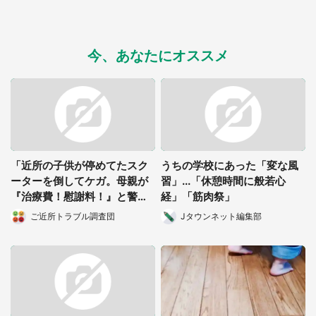
今、あなたにオススメ
都道府選択
「近所の子供が停めてたスク
うちの学校にあった「変な風
ーターを倒してケガ。母親が
習」...「休憩時間に般若心
『治療費！慰謝料！』と警察
経」「筋肉祭」
に通報した...」（福岡県・40
ご近所トラブル調査団
Jタウンネット編集部
代男性）