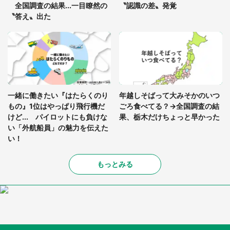
全国調査の結果...一目瞭然の
〝認識の差〟発覚
〝答え〟出た
一緒に働きたい『はたらくのり
年越しそばって大みそかのいつ
もの』1位はやっぱり飛行機だ
ごろ食べてる？→全国調査の結
けど... パイロットにも負けな
果、栃木だけちょっと早かった
い「外航船員」の魅力を伝えた
い！
もっとみる