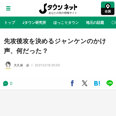
全国
トップ
Jタウン研究所
ほっこりタウン
地元の話題
〇
地域×二次元
絶景
あの時はありがとう
物語がはじ
先攻後攻を決めるジャンケンのかけ
声、何だった？
アニメ『はたらく細胞』と神奈川県の3度目コ
ラボ 作品の世界観通じて「小児がん」学べる
大久保 歩
2021.03.16 20:00
【8／10～31※平日限定】
鳥取・境港「ゲゲゲの妖怪楽園」限定だった鬼
0
太郎グッズ買える 銀座・博品館TOY PARKへ
急げ【8／8～31】
ラプラス・ダークネスが栃木県を征服！？ 県
公式プロモ動画で「聖地」が生産されてます
【7／31～1／31】