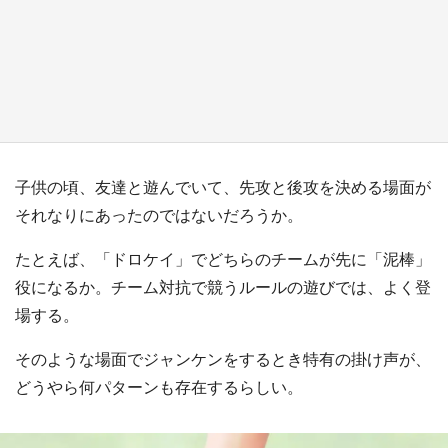
『薬屋のひとりごと』の〝舞〟の世界に入り込
む 六本木ヒルズ展望台でコラボ、本邦初公開
の「猫猫像」も【8／1～10／26】
もっとみる
子供の頃、友達と遊んでいて、先攻と後攻を決める場面が
それなりにあったのではないだろうか。
たとえば、「ドロケイ」でどちらのチームが先に「泥棒」
役になるか。チーム対抗で競うルールの遊びでは、よく登
場する。
そのような場面でジャンケンをするとき特有の掛け声が、
どうやら何パターンも存在するらしい。