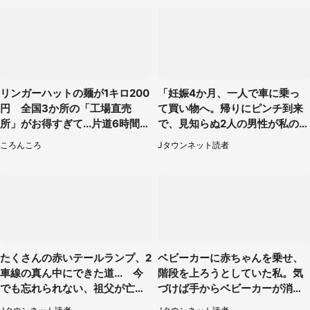
リンガーハットの麺が1キロ200
「妊娠4か月、一人で車に乗っ
円 全国3か所の「工場直売
て買い物へ。帰りにピンチ到来
所」がお得すぎて...片道6時間か
で、見知らぬ2人の男性が私の車
けて来た人も
を...」（30代女性）
ころんころ
Jタウンネット読者
たくさんの赤いテールランプ、2
ベビーカーに赤ちゃんを乗せ、
車線の真ん中にできた道... 今
階段を上ろうとしていた私。気
でも忘れられない、祖父が亡く
づけば手からベビーカーが消え
なった夜に見た光景（30代女
ていて（神奈川県・60代女性）