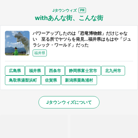
Jタウンウィズ
withあんな街、こんな街
パワーアップしたのは「恐竜博物館」だけじゃな
い 至る所でヤツらを発見...福井県はもはや「ジュ
ラシック・ワールド」だった
福井県
広島県
福井県
西条市
静岡県富士宮市
北九州市
鳥取県湯梨浜町
佐賀県
新潟県粟島浦村
Jタウンウィズについて