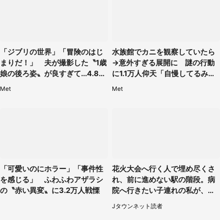
「ジブリの世界」「冒険のはじ
水族館でカニを観察していたら
まりだ！」 夫が撮影した〝1歳
→意外すぎる展開に 謎の行動
娘の後ろ姿〟が良すぎて...4.8万
に1.1万人仰天「自慢してるみた
人感激
い」
Met
Met
「可愛いのにホラー」「事件性
花火大会へ行く人で埋め尽くさ
を感じる」 ふわふわアザラシ
れ、前に進めない駅の階段。病
の〝赤い異変〟に3.2万人戦慄
院へ行きたい子連れの私が、ス
タッフに事情を説明すると...
Jタウンネット読者
（埼玉県・女性）