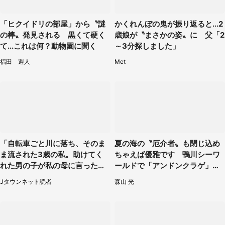
「ヒクイドリの部屋」から〝謎
かくれんぼの鬼が振り返ると...2
の棒〟発見される 黒くて硬く
歳娘が〝まさかの姿〟に 父「2
て...これは何？動物園に聞く
～3分探しました」
福田 週人
Met
「自転車ごと川に落ち、そのま
夏の海の〝厄介者〟も閉じ込め
ま流された3歳の私。助けてく
ちゃえば優雅です 鴨川シーワ
れた男の子が私の母に言ったの
ールドで「アンドンクラゲ」期
は...」（千葉県・20代女性）
間限定展示【7／29～】
Jタウンネット読者
森山 光