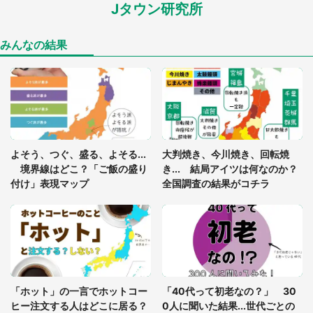
Jタウン研究所
「孫にあげると思って、あなたにこれをあげる」
真夏の山道で見知らぬお婆さんに握らされたもの
（山口県・30代女性）
みんなの結果
「ゾワゾワする」「本当に気持ち悪い」 道端でバ
グっちゃってた〝野生の野菜〟に6.5万人戦慄
「閉所恐怖症の私は新幹線で大パニック。隣席の青
年に『手を繋いで』とお願いしたら...」 体験談に
よそう、つぐ、盛る、よそる...
大判焼き、今川焼き、回転焼
8万人感動
境界線はどこ？「ご飯の盛り
き... 結局アイツは何なのか？
付け」表現マップ
全国調査の結果がコチラ
「富豪すぎ」1歳息子の〝店頭駄々こね〟の内容に1.
7万人驚がく 「お菓子売り場ならまだしも...」「ハ
ードル高い」
あまりにも四角すぎる猫、激写される 「これもう
座布団だろ」「食パンの耳」と1.4万人困惑
「ホット」の一言でホットコー
「40代って初老なの？」 30
ヒー注文する人はどこに居る？
0人に聞いた結果...世代ごとの