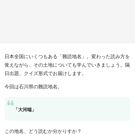
『小林さんちのメイドラゴン』と舞台のモデ
ル・越谷がコラボ 田んぼアートの見頃にあわ
せて企画続々【7／31～】
もっとみる
日本全国にいくつもある「難読地名」。変わった読み方を
覚えながら、その土地についても学んでいきましょう。隔
日出題、クイズ形式でお届けします。
今回は石川県の難読地名。
「大河端」
この地名、どう読むか分かりすか？