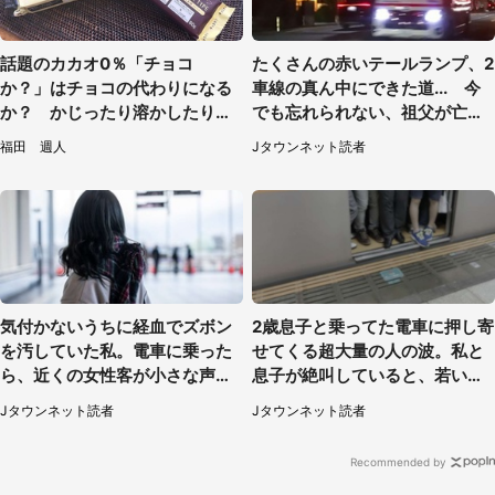
話題のカカオ0％「チョコ
たくさんの赤いテールランプ、2
か？」はチョコの代わりになる
車線の真ん中にできた道... 今
か？ かじったり溶かしたりし
でも忘れられない、祖父が亡く
て食べてみた
なった夜に見た光景（30代女
福田 週人
Jタウンネット読者
性）
気付かないうちに経血でズボン
2歳息子と乗ってた電車に押し寄
を汚していた私。電車に乗った
せてくる超大量の人の波。私と
ら、近くの女性客が小さな声で
息子が絶叫していると、若いカ
（千葉県・10代女性）
ップルの乗客が...（東京都・60
Jタウンネット読者
Jタウンネット読者
代女性）
Recommended by