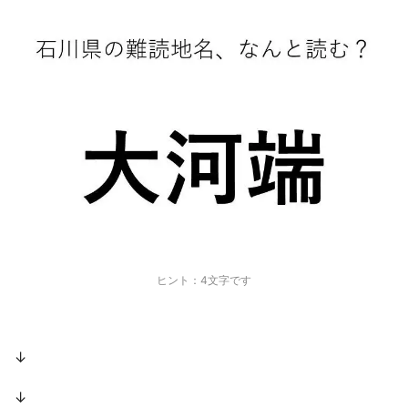
ヒント：4文字です
↓
↓