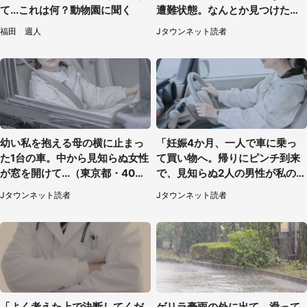
て...これは何？動物園に聞く
遭難状態。なんとか見つけた民
家に助けを求めると、住人の男
福田 週人
Jタウンネット読者
性が...」
幼い私を抱える母の横に止まっ
「妊娠4か月、一人で車に乗っ
た1台の車。中から見知らぬ女性
て買い物へ。帰りにピンチ到来
が窓を開けて...（東京都・40代
で、見知らぬ2人の男性が私の車
男性）
を...」（30代女性）
Jタウンネット読者
Jタウンネット読者
「よく考えた上で決断してくだ
ゲリラ豪雨の外に出て、滑って