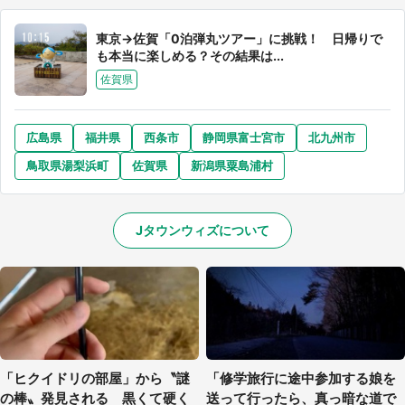
東京→佐賀「0泊弾丸ツアー」に挑戦！ 日帰りで
も本当に楽しめる？その結果は...
佐賀県
広島県
福井県
西条市
静岡県富士宮市
北九州市
鳥取県湯梨浜町
佐賀県
新潟県粟島浦村
Jタウンウィズについて
「ヒクイドリの部屋」から〝謎
「修学旅行に途中参加する娘を
の棒〟発見される 黒くて硬く
送って行ったら、真っ暗な道で