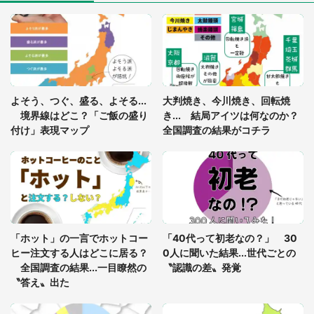
「閉所恐怖症の私は新幹線で大パニック。隣席の青
年に『手を繋いで』とお願いしたら...」 体験談に
8万人感動
「ゾワゾワする」「本当に気持ち悪い」 道端でバ
よそう、つぐ、盛る、よそる...
大判焼き、今川焼き、回転焼
グっちゃってた〝野生の野菜〟に6.5万人戦慄
境界線はどこ？「ご飯の盛り
き... 結局アイツは何なのか？
付け」表現マップ
全国調査の結果がコチラ
「○○がない街に住んでいます」住人の呟きに30万
人驚がく 何が存在しないか、あなたはわかる？
「修学旅行に途中参加する娘を送って行ったら、真
っ暗な道で遭難状態。なんとか見つけた民家に助け
「ホット」の一言でホットコー
「40代って初老なの？」 30
を求めると、住人の男性が...」
ヒー注文する人はどこに居る？
0人に聞いた結果...世代ごとの
全国調査の結果...一目瞭然の
〝認識の差〟発覚
〝答え〟出た