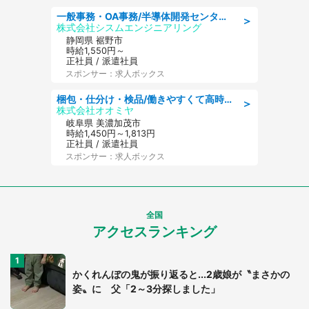
一般事務・OA事務/半導体開発センター内で事務&軽作業スタッフ、募集
＞
株式会社シスムエンジニアリング
静岡県 裾野市
時給1,550円～
正社員 / 派遣社員
スポンサー：求人ボックス
梱包・仕分け・検品/働きやすくて高時給の仕分け作業長期休暇充実/残業なし
＞
株式会社オオミヤ
岐阜県 美濃加茂市
時給1,450円～1,813円
正社員 / 派遣社員
スポンサー：求人ボックス
全国
アクセスランキング
かくれんぼの鬼が振り返ると...2歳娘が〝まさかの
姿〟に 父「2～3分探しました」