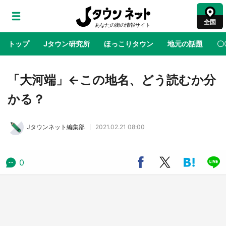
全国
トップ
Jタウン研究所
ほっこりタウン
地元の話題
〇
地域×二次元
絶景
あの時はありがとう
物語がはじ
「大河端」←この地名、どう読むか分
かる？
ラプラス・ダークネスが栃木県を征服！？ 県
公式プロモ動画で「聖地」が生産されてます
Jタウンネット編集部
2021.02.21 08:00
【7／31～1／31】
『薬屋のひとりごと』の〝舞〟の世界に入り込
0
む 六本木ヒルズ展望台でコラボ、本邦初公開
の「猫猫像」も【8／1～10／26】
日向翔陽＆影山飛雄が笹かまを食べる！ アニ
メ『ハイキュー！！』×老舗「鐘崎」コラボで
限定グッズも【8／1～31】