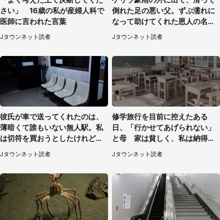
さい」 16歳の私が産婦人科で
倒れた足の悪い父。ずぶ濡れに
医師に言われた言葉
なって助けてくれた恩人の名前
も聞かず...
Jタウンネット読者
Jタウンネット読者
彼氏が車で送ってくれたのは、
修学旅行を目前に控えたある
薄暗くて誰もいない無人駅。私
日、「行かせてあげられない」
は切符を買おうとしたけれど
と母 家は貧しく、私は納得し
（山形県・20代女性）
たけれど...（北海道・70代以上
Jタウンネット読者
Jタウンネット読者
女性）