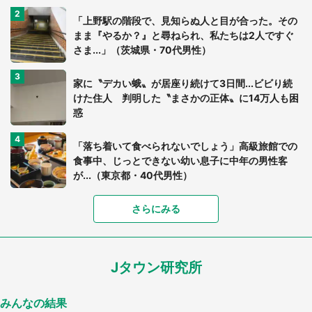
「上野駅の階段で、見知らぬ人と目が合った。その
まま『やるか？』と尋ねられ、私たちは2人ですぐ
さま...」（茨城県・70代男性）
家に〝デカい蛾〟が居座り続けて3日間...ビビり続
けた住人 判明した〝まさかの正体〟に14万人も困
惑
「落ち着いて食べられないでしょう」高級旅館での
食事中、じっとできない幼い息子に中年の男性客
が...（東京都・40代男性）
「富豪すぎ」1歳息子の〝店頭駄々こね〟の内容に1.
さらにみる
7万人驚がく 「お菓子売り場ならまだしも...」「ハ
ードル高い」
Jタウン研究所
あまりにも四角すぎる猫、激写される 「これもう
座布団だろ」「食パンの耳」と1.4万人困惑
みんなの結果