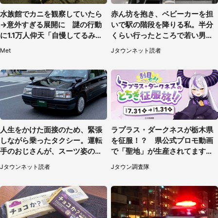
水族館でカニを観察していたら
赤ん坊を抱き、ベビーカーを担
→意外すぎる展開に 謎の行動
いで駅の階段を降りる私。半分
に1.1万人仰天「自慢してるみた
くらい行ったところで若い男性
い」
が...（埼玉県・50代女性）
Met
Jタウンネット読者
人生をかけた面接のため、緊張
ラプラス・ダークネスが栃木県
しながら乗ったタクシー。運転
を征服！？ 県公式プロモ動画
手のおじさんが、スーツ姿の私
で「聖地」が生産されてます【7
を見て...（福岡県・30代女性）
／31～1／31】
Jタウンネット読者
Jタウン調査隊