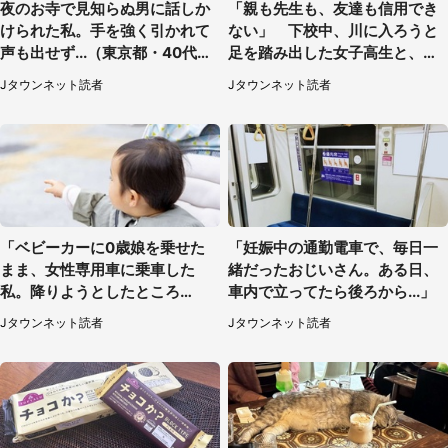
夜のお寺で見知らぬ男に話しか
「親も先生も、友達も信用でき
けられた私。手を強く引かれて
ない」 下校中、川に入ろうと
声も出せず...（東京都・40代女
足を踏み出した女子高生と、彼
性）
女を止めた予想外の存在
Jタウンネット読者
Jタウンネット読者
「ベビーカーに0歳娘を乗せた
「妊娠中の通勤電車で、毎日一
まま、女性専用車に乗車した
緒だったおじいさん。ある日、
私。降りようとしたところ
車内で立ってたら後ろから...」
で...」（大阪府・30代女性）
Jタウンネット読者
Jタウンネット読者