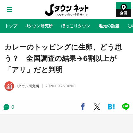
全国
トップ
Jタウン研究所
ほっこりタウン
地元の話題
〇
地域×二次元
絶景
あの時はありがとう
物語がはじ
カレーのトッピングに生卵、どう思
う？ 全国調査の結果→6割以上が
ラプラス・ダークネスが栃木県を征服！？ 県
「アリ」だと判明
公式プロモ動画で「聖地」が生産されてます
【7／31～1／31】
Jタウン研究所
2020.09.25 06:00
『薬屋のひとりごと』の〝舞〟の世界に入り込
む 六本木ヒルズ展望台でコラボ、本邦初公開
の「猫猫像」も【8／1～10／26】
0
日向翔陽＆影山飛雄が笹かまを食べる！ アニ
メ『ハイキュー！！』×老舗「鐘崎」コラボで
限定グッズも【8／1～31】