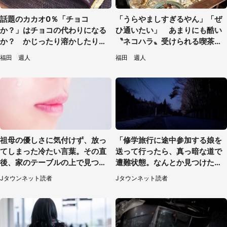
話題のカカオ0％「チョコ
「うらやましすぎるやん」「ぜ
か？」はチョコの代わりになる
ひ通いたい」 あまりにも酷い
か？ かじったり溶かしたりし
〝ネコハラ〟受けられる喫茶店
て食べてみた
に5.3万人驚がく
福田 週人
福田 週人
祖母の優しさに気付けず、放っ
「修学旅行に途中参加する娘を
てしまった冷たい言葉。その直
送って行ったら、真っ暗な道で
後、家のテーブルの上で見つけ
遭難状態。なんとか見つけた民
たものは（福岡県・30代女性）
家に助けを求めると、住人の男
Jタウンネット読者
Jタウンネット読者
性が...」