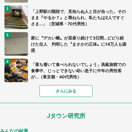
「上野駅の階段で、見知らぬ人と目が合った。その
まま『やるか？』と尋ねられ、私たちは2人ですぐ
さま...」（茨城県・70代男性）
家に〝デカい蛾〟が居座り続けて3日間...ビビり続
けた住人 判明した〝まさかの正体〟に14万人も困
惑
「落ち着いて食べられないでしょう」高級旅館での
食事中、じっとできない幼い息子に中年の男性客
が...（東京都・40代男性）
「富豪すぎ」1歳息子の〝店頭駄々こね〟の内容に1.
さらにみる
7万人驚がく 「お菓子売り場ならまだしも...」「ハ
ードル高い」
Jタウン研究所
あまりにも四角すぎる猫、激写される 「これもう
座布団だろ」「食パンの耳」と1.4万人困惑
みんなの結果