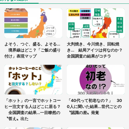
「閉所恐怖症の私は新幹線で大パニック。隣席の青
年に『手を繋いで』とお願いしたら...」 体験談に
8万人感動
「ゾワゾワする」「本当に気持ち悪い」 道端でバ
よそう、つぐ、盛る、よそる...
大判焼き、今川焼き、回転焼
グっちゃってた〝野生の野菜〟に6.5万人戦慄
境界線はどこ？「ご飯の盛り
き... 結局アイツは何なのか？
付け」表現マップ
全国調査の結果がコチラ
「○○がない街に住んでいます」住人の呟きに30万
人驚がく 何が存在しないか、あなたはわかる？
「修学旅行に途中参加する娘を送って行ったら、真
っ暗な道で遭難状態。なんとか見つけた民家に助け
「ホット」の一言でホットコー
「40代って初老なの？」 30
を求めると、住人の男性が...」
ヒー注文する人はどこに居る？
0人に聞いた結果...世代ごとの
全国調査の結果...一目瞭然の
〝認識の差〟発覚
〝答え〟出た