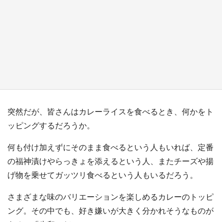
『小林さんちのメイドラゴン』と舞台のモデ
ル・越谷がコラボ 田んぼアートの見頃にあわ
せて企画続々【7／31～】
もっとみる
突然だが、皆さんはカレーライスを食べるとき、何かをト
ッピングするだろうか。
何も付け加えずにそのまま食べるという人もいれば、定番
の福神漬けやらっきょを添えるという人、またチーズや揚
げ物を乗せてガッツリ食べるという人もいるだろう。
さまざまな味のバリエーションを楽しめるカレーのトッピ
ング。その中でも、好き嫌いが大きく分かれそうなものが