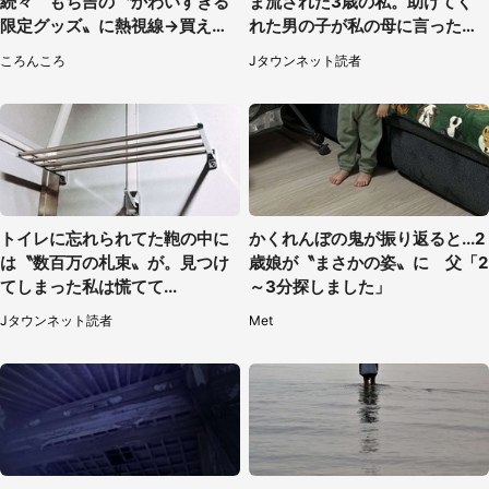
続々 もち吉の〝かわいすぎる
ま流された3歳の私。助けてく
限定グッズ〟に熱視線→買える
れた男の子が私の母に言ったの
のは地元だけ？本社に聞く
は...」（千葉県・20代女性）
ころんころ
Jタウンネット読者
トイレに忘れられてた鞄の中に
かくれんぼの鬼が振り返ると...2
は〝数百万の札束〟が。見つけ
歳娘が〝まさかの姿〟に 父「2
てしまった私は慌てて...
～3分探しました」
Jタウンネット読者
Met