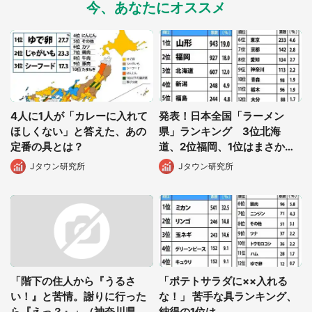
今、あなたにオススメ
都道府選択
4人に1人が「カレーに入れて
発表！日本全国「ラーメン
ほしくない」と答えた、あの
県」ランキング 3位北海
定番の具とは？
道、2位福岡、1位はまさか
の...
Jタウン研究所
Jタウン研究所
「階下の住人から『うるさ
「ポテトサラダに××入れる
い！』と苦情。謝りに行った
な！」 苦手な具ランキング、
ら『えっ？』」（神奈川県・
納得の1位は