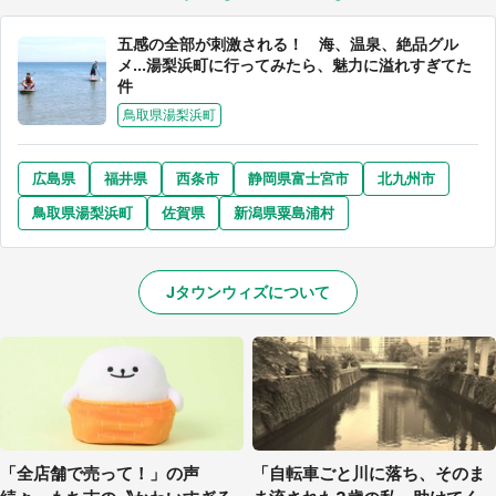
五感の全部が刺激される！ 海、温泉、絶品グル
メ...湯梨浜町に行ってみたら、魅力に溢れすぎてた
件
鳥取県湯梨浜町
広島県
福井県
西条市
静岡県富士宮市
北九州市
鳥取県湯梨浜町
佐賀県
新潟県粟島浦村
Jタウンウィズについて
「全店舗で売って！」の声
「自転車ごと川に落ち、そのま