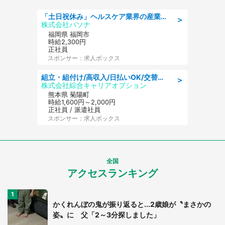
「土日祝休み」ヘルスケア業界の産業保健師/高時給/未経験OK/要資格:保健師、正看護師
＞
株式会社パソナ
福岡県 福岡市
時給2,300円
正社員
スポンサー：求人ボックス
組立・組付け/高収入/日払いOK/交替制/20・30・40代活躍中/製造 工場
＞
株式会社綜合キャリアオプション
熊本県 菊陽町
時給1,600円～2,000円
正社員 / 派遣社員
スポンサー：求人ボックス
全国
アクセスランキング
かくれんぼの鬼が振り返ると...2歳娘が〝まさかの
姿〟に 父「2～3分探しました」