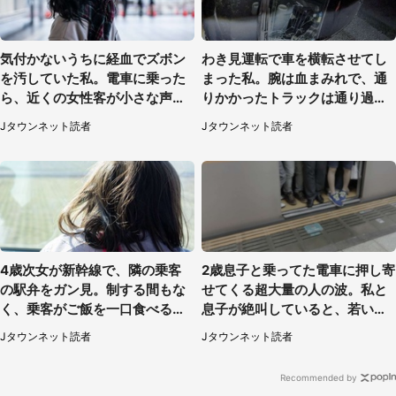
気付かないうちに経血でズボン
わき見運転で車を横転させてし
を汚していた私。電車に乗った
まった私。腕は血まみれで、通
ら、近くの女性客が小さな声で
りかかったトラックは通り過ぎ
（千葉県・10代女性）
ていき...（福岡県・30代女性）
Jタウンネット読者
Jタウンネット読者
4歳次女が新幹線で、隣の乗客
2歳息子と乗ってた電車に押し寄
の駅弁をガン見。制する間もな
せてくる超大量の人の波。私と
く、乗客がご飯を一口食べると
息子が絶叫していると、若いカ
（茨城県・50代女性）
ップルの乗客が...（東京都・60
Jタウンネット読者
Jタウンネット読者
代女性）
Recommended by