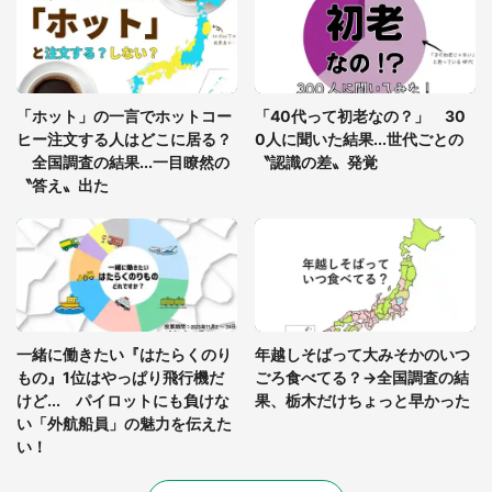
姿〟に 父「2～3分探しました」
「通勤特快乗車中に襲ってきた、急激な腹痛。我慢
の限界を迎え、途中で電車を降りようとしたけれ
「ホット」の一言でホットコー
「40代って初老なの？」 30
ど...」（東京都・30代女性）
ヒー注文する人はどこに居る？
0人に聞いた結果...世代ごとの
全国調査の結果...一目瞭然の
〝認識の差〟発覚
〝答え〟出た
一緒に働きたい『はたらくのり
年越しそばって大みそかのいつ
もの』1位はやっぱり飛行機だ
ごろ食べてる？→全国調査の結
けど... パイロットにも負けな
果、栃木だけちょっと早かった
い「外航船員」の魅力を伝えた
い！