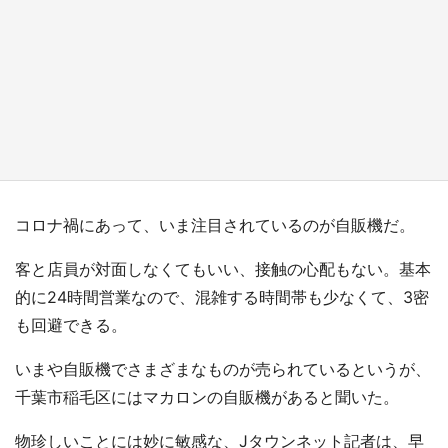
『薬屋のひとりごと』の〝舞〟の世界に入り込
む 六本木ヒルズ展望台でコラボ、本邦初公開
の「猫猫像」も【8／1～10／26】
もっとみる
コロナ禍にあって、いま注目されているのが自販機だ。
客と店員が対面しなくてもいい、接触の心配もない。基本
的に24時間営業なので、混雑する時間帯も少なくて、3密
も回避できる。
いまや自販機でさまざまなものが売られているというが、
千葉市稲毛区にはマカロンの自販機があると聞いた。
物珍しいことには妙に敏感な、Jタウンネット記者は、早