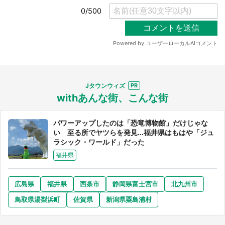
Jタウンウィズ
withあんな街、こんな街
パワーアップしたのは「恐竜博物館」だけじゃな
い 至る所でヤツらを発見...福井県はもはや「ジュ
ラシック・ワールド」だった
福井県
広島県
福井県
西条市
静岡県富士宮市
北九州市
鳥取県湯梨浜町
佐賀県
新潟県粟島浦村