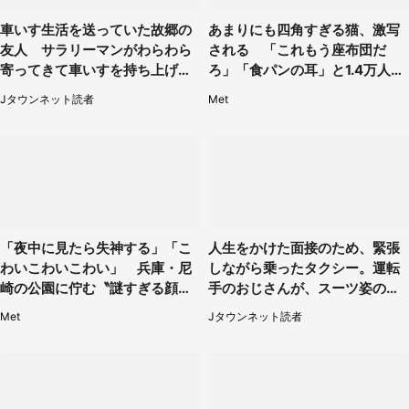
車いす生活を送っていた故郷の
あまりにも四角すぎる猫、激写
友人 サラリーマンがわらわら
される 「これもう座布団だ
寄ってきて車いすを持ち上げ連
ろ」「食パンの耳」と1.4万人困
れて行った（福岡県・60代女
惑
Jタウンネット読者
Met
性）
「夜中に見たら失神する」「こ
人生をかけた面接のため、緊張
わいこわいこわい」 兵庫・尼
しながら乗ったタクシー。運転
崎の公園に佇む〝謎すぎる顔〟
手のおじさんが、スーツ姿の私
に1.3万人戦慄
を見て...（福岡県・30代女性）
Met
Jタウンネット読者