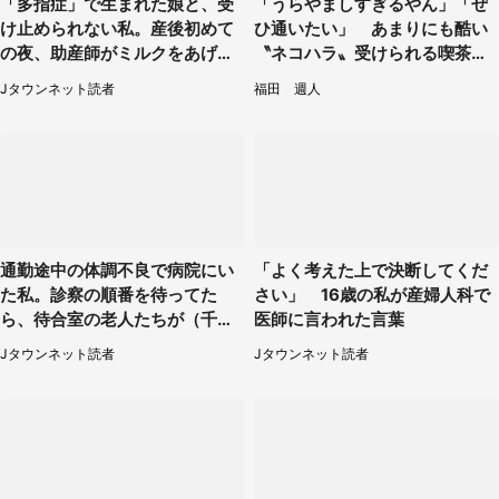
「多指症」で生まれた娘と、受
「うらやましすぎるやん」「ぜ
け止められない私。産後初めて
ひ通いたい」 あまりにも酷い
の夜、助産師がミルクをあげて
〝ネコハラ〟受けられる喫茶店
るのを見て...（静岡県・20代女
に5.3万人驚がく
Jタウンネット読者
福田 週人
性）
通勤途中の体調不良で病院にい
「よく考えた上で決断してくだ
た私。診察の順番を待ってた
さい」 16歳の私が産婦人科で
ら、待合室の老人たちが（千葉
医師に言われた言葉
県・50代男性）
Jタウンネット読者
Jタウンネット読者