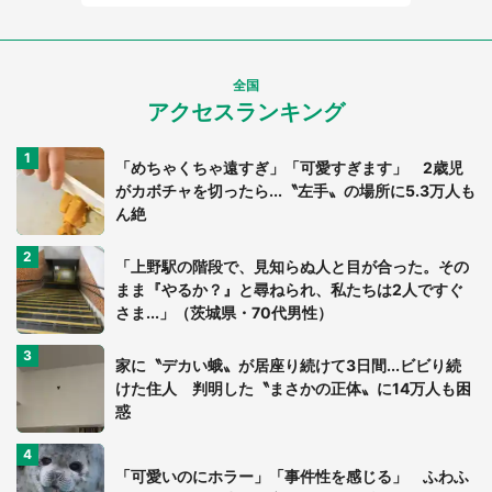
全国
アクセスランキング
「めちゃくちゃ遠すぎ」「可愛すぎます」 2歳児
がカボチャを切ったら...〝左手〟の場所に5.3万人も
ん絶
「上野駅の階段で、見知らぬ人と目が合った。その
まま『やるか？』と尋ねられ、私たちは2人ですぐ
さま...」（茨城県・70代男性）
家に〝デカい蛾〟が居座り続けて3日間...ビビり続
けた住人 判明した〝まさかの正体〟に14万人も困
惑
「可愛いのにホラー」「事件性を感じる」 ふわふ