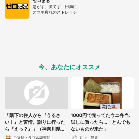
ゼロまる
急がず、慌てず、円満に
スマホ疲れのストレッチ
今、あなたにオススメ
「階下の住人から『うるさ
1000円で売ってたウニ弁当、
い！』と苦情。謝りに行った
試しに買ったら...「とんでも
ら『えっ？』」（神奈川県・
ないものが来た」
30代主婦）
ご近所トラブル調査団
井上 慧果