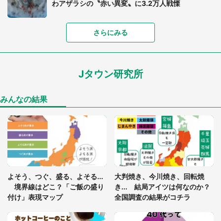
わアザラシの〝赤い異変〟に3.2万人戦慄
「落ち着いて食べられないでしょう」高級旅館での
さらにみる
食事中、じっとできない幼い息子に中年の男性客
が...（東京都・40代男性）
Jタウン研究所
「孫にあげると思って、あなたにこれをあげる」
真夏の山道で見知らぬお婆さんに握らされたもの
（山口県・30代女性）
みんなの結果
「閉所恐怖症の私は新幹線で大パニック。隣席の青
年に『手を繋いで』とお願いしたら...」 体験談に
8万人感動
「ゾワゾワする」「本当に気持ち悪い」 道端でバ
よそう、つぐ、盛る、よそる...
大判焼き、今川焼き、回転焼
グっちゃってた〝野生の野菜〟に6.5万人戦慄
境界線はどこ？「ご飯の盛り
き... 結局アイツは何なのか？
付け」表現マップ
全国調査の結果がコチラ
かくれんぼの鬼が振り返ると...2歳娘が〝まさかの