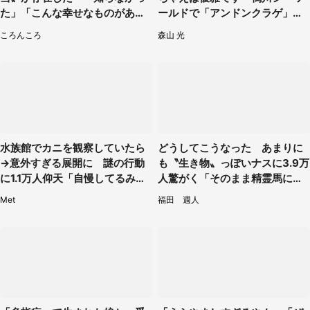
た」「こんな幸せなものがあっ
ールドで「アンドンクラゲ」期
たなんて...」
間限定展示【7／29～】
ころんころ
森山 光
水族館でカニを観察していたら
どうしてこうなった あまりに
→意外すぎる展開に 謎の行動
も〝生き物〟っぽいナスに3.9万
に1.1万人仰天「自慢してるみた
人驚がく「そのまま精霊馬に使
い」
えそう」
Met
福田 週人