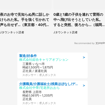
夜のお寺で見知らぬ男に話しか
0歳と1歳の子供を連れて雷雨の
けられた私。手を強く引かれて
中へ飛び出そうとしていた私。
声も出せず...（東京都・40代女
すると突然、後ろから...（福岡
性）
県・30代女性）
Jタウンネット読者
Jタウンネット読者
Recommended by
製造/好条件
＞
株式会社綜合キャリアオプション
三重県 いなべ市
時給1,500円～1,875円
正社員 / 派遣社員
スポンサー：求人ボックス
介護職員/介護福祉士/残業ほぼなし/デイサービスの介護士/日勤のみ
＞
株式会社中帯/宅老所おおら
長野県 上田市
時給1,061円～1,205円
正社員
スポンサー：求人ボックス