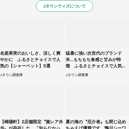
Jタウンウィズについて
名産果実のおいしさ、涼しく爽
猛暑に強い次世代のブランド
やかに ふるさとチョイスで人
米...もちもち食感と甘みが特
気の【シャーベット】5選
徴 ふるさとチョイスで人気の
【にこまる】5選
Jタウン調査隊
Jタウン調査隊
【崎陽軒】2店舗限定〝激レア弁
夏の海の〝厄介者〟も閉じ込め
当〟が存在した 「知らなかっ
ちゃえば優雅です 鴨川シーワ