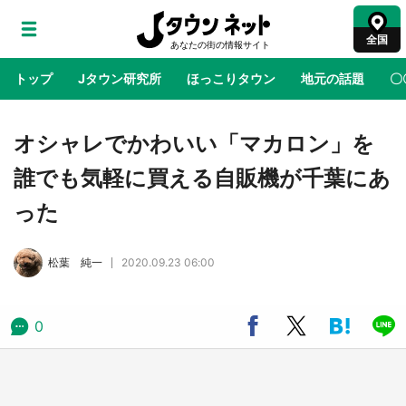
全国
トップ
Jタウン研究所
ほっこりタウン
地元の話題
〇
地域×二次元
絶景
あの時はありがとう
物語がはじ
オシャレでかわいい「マカロン」を
誰でも気軽に買える自販機が千葉にあ
アニメ『はたらく細胞』と神奈川県の3度目コ
った
ラボ 作品の世界観通じて「小児がん」学べる
【8／10～31※平日限定】
松葉 純一
2020.09.23 06:00
鳥取・境港「ゲゲゲの妖怪楽園」限定だった鬼
太郎グッズ買える 銀座・博品館TOY PARKへ
急げ【8／8～31】
0
ラプラス・ダークネスが栃木県を征服！？ 県
公式プロモ動画で「聖地」が生産されてます
【7／31～1／31】