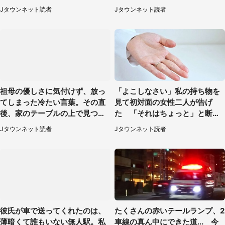
行くと、なんと...（東京都・40
も聞かず...
Jタウンネット読者
Jタウンネット読者
代女性）
祖母の優しさに気付けず、放っ
「よこしなさい」私の持ち物を
てしまった冷たい言葉。その直
見て初対面の女性二人が告げ
後、家のテーブルの上で見つけ
た 「それはちょっと」と断っ
たものは（福岡県・30代女性）
たわけ（東京都・40代女性）
Jタウンネット読者
Jタウンネット読者
彼氏が車で送ってくれたのは、
たくさんの赤いテールランプ、2
薄暗くて誰もいない無人駅。私
車線の真ん中にできた道... 今