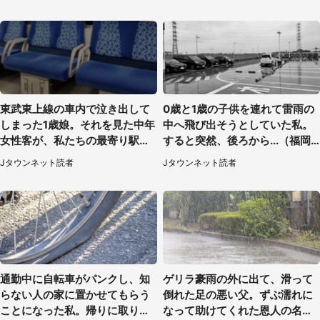
東武東上線の車内で泣き出して
0歳と1歳の子供を連れて雷雨の
しまった1歳娘。それを見た中年
中へ飛び出そうとしていた私。
女性客が、私たちの最寄り駅ま
すると突然、後ろから...（福岡
でずっと（埼玉県・30代女性）
県・30代女性）
Jタウンネット読者
Jタウンネット読者
通勤中に自転車がパンクし、知
ゲリラ豪雨の外に出て、滑って
らない人の家に置かせてもらう
倒れた足の悪い父。ずぶ濡れに
ことになった私。帰りに取りに
なって助けてくれた恩人の名前