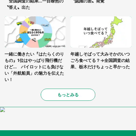
全国調査の結果...一目瞭然の
〝認識の差〟発覚
〝答え〟出た
一緒に働きたい『はたらくのり
年越しそばって大みそかのいつ
もの』1位はやっぱり飛行機だ
ごろ食べてる？→全国調査の結
けど... パイロットにも負けな
果、栃木だけちょっと早かった
い「外航船員」の魅力を伝えた
い！
もっとみる