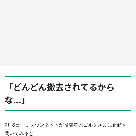
『小林さんちのメイドラゴン』と舞台のモデ
ル・越谷がコラボ 田んぼアートの見頃にあわ
せて企画続々【7／31～】
もっとみる
「どんどん撤去されてるから
な...」
7月8日、Ｊタウンネットが投稿者のゴルをさんに正解を
聞いてみると