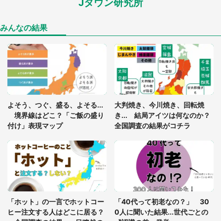
Jタウン研究所
あまりにも四角すぎる猫、激写される 「これもう
座布団だろ」「食パンの耳」と1.4万人困惑
みんなの結果
「閉所恐怖症の私は新幹線で大パニック。隣席の青
年に『手を繋いで』とお願いしたら...」 体験談に
8万人感動
「ゾワゾワする」「本当に気持ち悪い」 道端でバ
よそう、つぐ、盛る、よそる...
大判焼き、今川焼き、回転焼
グっちゃってた〝野生の野菜〟に6.5万人戦慄
境界線はどこ？「ご飯の盛り
き... 結局アイツは何なのか？
付け」表現マップ
全国調査の結果がコチラ
「○○がない街に住んでいます」住人の呟きに30万
人驚がく 何が存在しないか、あなたはわかる？
「修学旅行に途中参加する娘を送って行ったら、真
っ暗な道で遭難状態。なんとか見つけた民家に助け
「ホット」の一言でホットコー
「40代って初老なの？」 30
を求めると、住人の男性が...」
ヒー注文する人はどこに居る？
0人に聞いた結果...世代ごとの