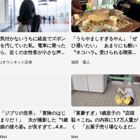
気付かないうちに経血でズボン
「うらやましすぎるやん」「ぜ
を汚していた私。電車に乗った
ひ通いたい」 あまりにも酷い
ら、近くの女性客が小さな声で
〝ネコハラ〟受けられる喫茶店
（千葉県・10代女性）
に5.3万人驚がく
Jタウンネット読者
福田 週人
「ジブリの世界」「冒険のはじ
「富豪すぎ」1歳息子の〝店頭
まりだ！」 夫が撮影した〝1歳
駄々こね〟の内容に1.7万人驚が
娘の後ろ姿〟が良すぎて...4.8万
く 「お菓子売り場ならまだし
人感激
も...」「ハードル高い」
Met
Met