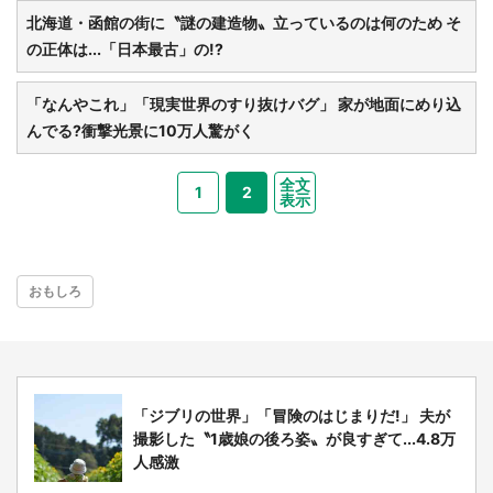
北海道・函館の街に〝謎の建造物〟立っているのは何のため そ
の正体は...「日本最古」の!?
「なんやこれ」「現実世界のすり抜けバグ」 家が地面にめり込
んでる?衝撃光景に10万人驚がく
全文
1
2
表示
おもしろ
「ジブリの世界」「冒険のはじまりだ!」 夫が
撮影した〝1歳娘の後ろ姿〟が良すぎて...4.8万
人感激