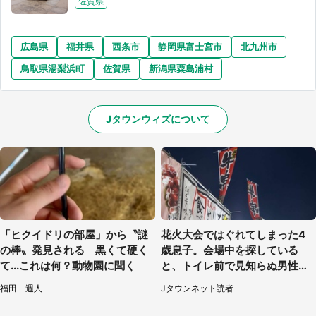
佐賀県
広島県
福井県
西条市
静岡県富士宮市
北九州市
鳥取県湯梨浜町
佐賀県
新潟県粟島浦村
Jタウンウィズについて
「ヒクイドリの部屋」から〝謎
花火大会ではぐれてしまった4
の棒〟発見される 黒くて硬く
歳息子。会場中を探している
て...これは何？動物園に聞く
と、トイレ前で見知らぬ男性に
（東京都・女性）
福田 週人
Jタウンネット読者