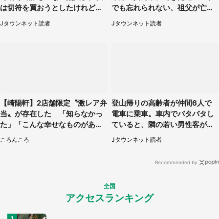
は切符を買おうとしたけれど
でも忘れられない、祖父が亡く
（山形県・20代女性）
なった夜に見た光景（30代女
Jタウンネット読者
Jタウンネット読者
性）
【崎陽軒】2店舗限定〝激レア弁
登山帰りの高齢者が仲間6人で
当〟が存在した 「知らなかっ
電車に乗車。車内でバタバタし
た」「こんな幸せなものがあっ
ていると、隣の若い男性客が
たなんて...」
（神奈川県・70代女性）
ころんころ
Jタウンネット読者
Recommended by
全国
アクセスランキング