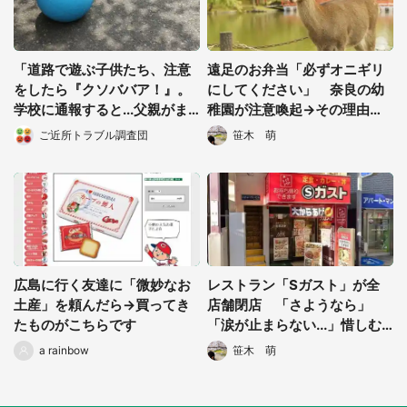
「道路で遊ぶ子供たち、注意
遠足のお弁当「必ずオニギリ
をしたら『クソババア！』。
にしてください」 奈良の幼
学校に通報すると...父親がま
稚園が注意喚起→その理由が
さかの行動に」（兵庫県・40
納得すぎた
ご近所トラブル調査団
笹木 萌
代主婦）
選択する
広島に行く友達に「微妙なお
レストラン「Sガスト」が全
土産」を頼んだら→買ってき
店舗閉店 「さようなら」
たものがこちらです
「涙が止まらない...」惜しむ
声相次ぐ
a rainbow
笹木 萌