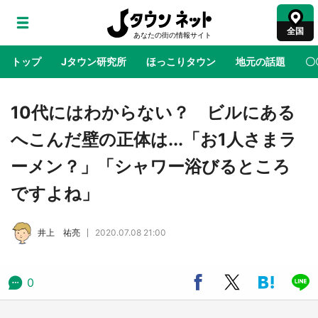
全国
トップ
Jタウン研究所
ほっこりタウン
地元の話題
〇
地域×二次元
絶景
あの時はありがとう
物語がはじ
10代にはわからない？ ビルにある
へこんだ壁の正体は...「お1人さまラ
ラプラス・ダークネスが栃木県を征服！？ 県
ーメン？」「シャワー浴びるところ
公式プロモ動画で「聖地」が生産されてます
【7／31～1／31】
ですよね」
『薬屋のひとりごと』の〝舞〟の世界に入り込
井上 祐亮
2020.07.08 21:00
む 六本木ヒルズ展望台でコラボ、本邦初公開
の「猫猫像」も【8／1～10／26】
0
日向翔陽＆影山飛雄が笹かまを食べる！ アニ
メ『ハイキュー！！』×老舗「鐘崎」コラボで
限定グッズも【8／1～31】