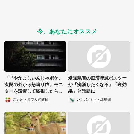
今、あなたにオススメ
「『やかましいんじゃボケ』
愛知県警の痴漢撲滅ポスター
玄関の外から怒鳴り声。モニ
が「痴漢したくなる」「逆効
ターを設置して監視したら、
果」と話題に
まさかの光景が...」（京都
ご近所トラブル調査団
Jタウンネット編集部
府・30代女性）