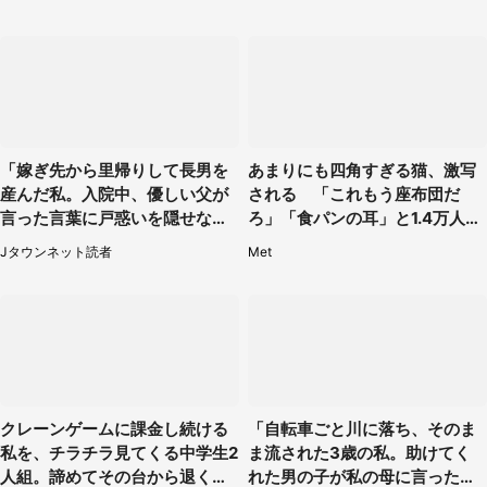
「嫁ぎ先から里帰りして長男を
あまりにも四角すぎる猫、激写
産んだ私。入院中、優しい父が
される 「これもう座布団だ
言った言葉に戸惑いを隠せな
ろ」「食パンの耳」と1.4万人困
い」（兵庫県・50代女性）
惑
Jタウンネット読者
Met
クレーンゲームに課金し続ける
「自転車ごと川に落ち、そのま
私を、チラチラ見てくる中学生2
ま流された3歳の私。助けてく
人組。諦めてその台から退く
れた男の子が私の母に言ったの