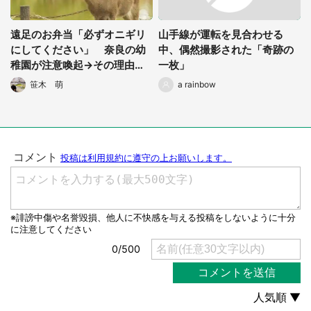
遠足のお弁当「必ずオニギリ
山手線が運転を見合わせる
にしてください」 奈良の幼
中、偶然撮影された「奇跡の
稚園が注意喚起→その理由が
一枚」
納得すぎた
笹木 萌
a rainbow
都道府選択