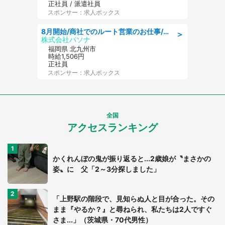
正社員 / 派遣社員
スポンサー：求人ボックス
8月開始/商社でのルート営業のお仕事/即日勤務可/車通勤可/営業
＞
株式会社パソナ
福岡県 北九州市
時給1,506円
正社員
スポンサー：求人ボックス
全国
アクセスランキング
かくれんぼの鬼が振り返ると...2歳娘が〝まさかの
姿〟に 父「2～3分探しました」
「上野駅の階段で、見知らぬ人と目が合った。その
まま『やるか？』と尋ねられ、私たちは2人ですぐ
さま...」（茨城県・70代男性）