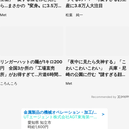
ら...まさかの〝変身〟に3.5万人
産に3.8万人大注目
驚がく
Met
松葉 純一
リンガーハットの麺が1キロ200
「夜中に見たら失神する」「こ
円 全国3か所の「工場直売
わいこわいこわい」 兵庫・尼
所」がお得すぎて...片道6時間か
崎の公園に佇む〝謎すぎる顔〟
けて来た人も
に1.3万人戦慄
ころんころ
Met
Recommended by
金属製品の機械オペレーション・加工/寮完備/日払い/工場・製造
＞
UTエージェント株式会社AGT東海第一CU
愛知県 知立市
時給1,600円