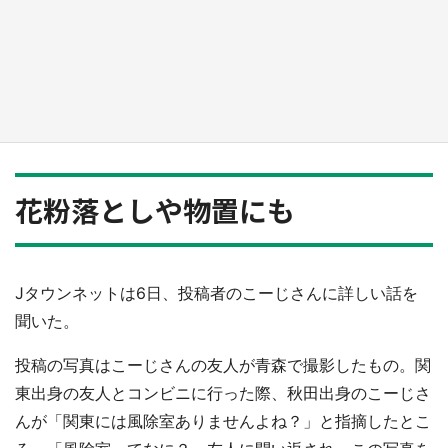
『小林さんちのメイドラゴン』と舞台のモデ
ル・越谷がコラボ 田んぼアートの見頃にあわ
せて企画続々【7／31～】
もっとみる
花粉落としや物置にも
Jタウンネットは6日、投稿者のこーじさんに詳しい話を
聞いた。
投稿の写真はこーじさんの友人が青森で撮影したもの。関
東出身の友人とコンビニに行った際、秋田出身のこーじさ
んが「関東には風除室ありませんよね？」と指摘したとこ