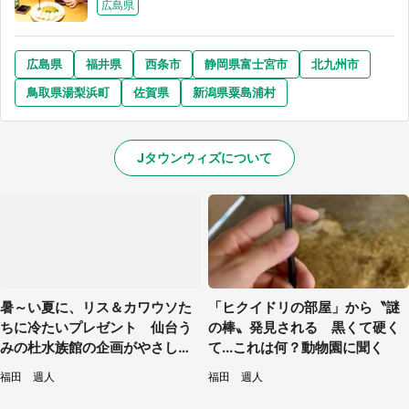
広島県
広島県
福井県
西条市
静岡県富士宮市
北九州市
鳥取県湯梨浜町
佐賀県
新潟県粟島浦村
Jタウンウィズについて
暑～い夏に、リス＆カワウソた
「ヒクイドリの部屋」から〝謎
ちに冷たいプレゼント 仙台う
の棒〟発見される 黒くて硬く
みの杜水族館の企画がやさしい
て...これは何？動物園に聞く
【7／31～8／23】
福田 週人
福田 週人