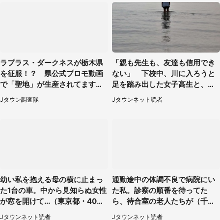
ラプラス・ダークネスが栃木県
「親も先生も、友達も信用でき
を征服！？ 県公式プロモ動画
ない」 下校中、川に入ろうと
で「聖地」が生産されてます【7
足を踏み出した女子高生と、彼
／31～1／31】
女を止めた予想外の存在
Jタウン調査隊
Jタウンネット読者
幼い私を抱える母の横に止まっ
通勤途中の体調不良で病院にい
た1台の車。中から見知らぬ女性
た私。診察の順番を待ってた
が窓を開けて...（東京都・40代
ら、待合室の老人たちが（千葉
男性）
県・50代男性）
Jタウンネット読者
Jタウンネット読者