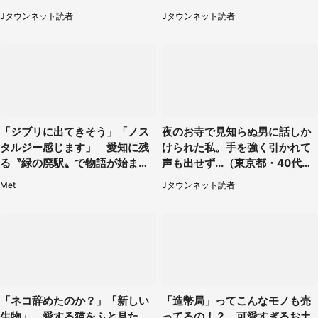
と、後ろから声が（東京都・40
は...」（千葉県・20代女性）
Jタウンネット読者
Jタウンネット読者
代女性）
「ジブリに出てきそう」「ノス
夜のお寺で見知らぬ男に話しか
タルジー感じます」 愛知に残
けられた私。手を強く引かれて
る〝緑の廃駅〟で物語が始まり
声も出せず...（東京都・40代女
そう
性）
Met
Jタウンネット読者
「ネコ辞めたのか？」「新しい
「造幣局」ってこんなモノも売
生物」 愛する猫をふと見た
ってるの！？ 可愛すぎるお土