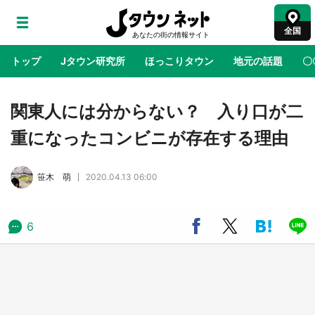
全国
トップ
Jタウン研究所
ほっこりタウン
地元の話題
〇
地域×二次元
絶景
あの時はありがとう
物語がはじ
関東人には分からない？ 入り口が二
重になったコンビニが存在する理由
ラプラス・ダークネスが栃木県を征服！？ 県
公式プロモ動画で「聖地」が生産されてます
笹木 萌
2020.04.13 06:00
【7／31～1／31】
『薬屋のひとりごと』の〝舞〟の世界に入り込
6
む 六本木ヒルズ展望台でコラボ、本邦初公開
の「猫猫像」も【8／1～10／26】
日向翔陽＆影山飛雄が笹かまを食べる！ アニ
メ『ハイキュー！！』×老舗「鐘崎」コラボで
限定グッズも【8／1～31】