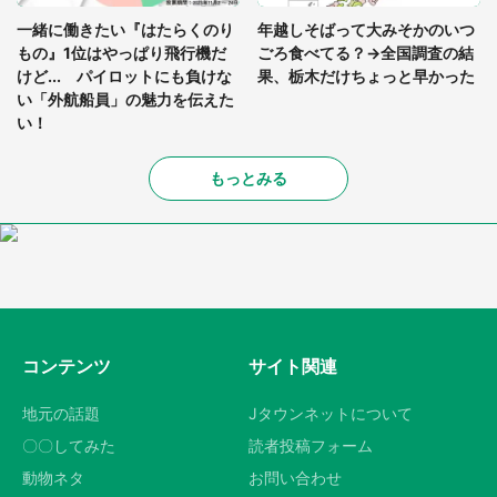
一緒に働きたい『はたらくのり
年越しそばって大みそかのいつ
もの』1位はやっぱり飛行機だ
ごろ食べてる？→全国調査の結
けど... パイロットにも負けな
果、栃木だけちょっと早かった
い「外航船員」の魅力を伝えた
い！
もっとみる
コンテンツ
サイト関連
地元の話題
Jタウンネットについて
〇〇してみた
読者投稿フォーム
動物ネタ
お問い合わせ