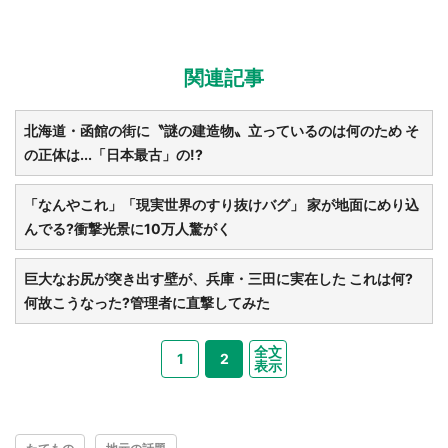
関連記事
北海道・函館の街に〝謎の建造物〟立っているのは何のため そ
の正体は...「日本最古」の!?
「なんやこれ」「現実世界のすり抜けバグ」 家が地面にめり込
んでる?衝撃光景に10万人驚がく
巨大なお尻が突き出す壁が、兵庫・三田に実在した これは何?
何故こうなった?管理者に直撃してみた
全文
1
2
表示