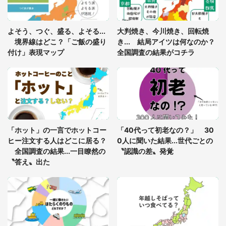
「閉所恐怖症の私は新幹線で大パニック。隣席の青
年に『手を繋いで』とお願いしたら...」 体験談に
よそう、つぐ、盛る、よそる...
大判焼き、今川焼き、回転焼
8万人感動
境界線はどこ？「ご飯の盛り
き... 結局アイツは何なのか？
付け」表現マップ
全国調査の結果がコチラ
梅田の地下街でベビーカーを押しつつ迷う私に、見
知らぬおじいさんがわざわざ声をかけてきて（兵庫
県・30代女性）
「ゾワゾワする」「本当に気持ち悪い」 道端でバ
グっちゃってた〝野生の野菜〟に6.5万人戦慄
「ホット」の一言でホットコー
「40代って初老なの？」 30
ヒー注文する人はどこに居る？
0人に聞いた結果...世代ごとの
全国調査の結果...一目瞭然の
〝認識の差〟発覚
〝答え〟出た