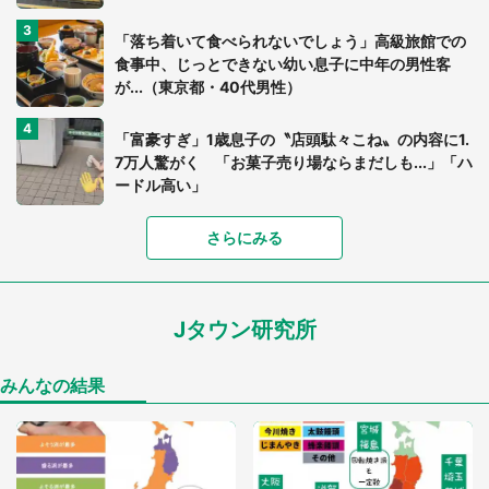
「落ち着いて食べられないでしょう」高級旅館での
食事中、じっとできない幼い息子に中年の男性客
が...（東京都・40代男性）
「富豪すぎ」1歳息子の〝店頭駄々こね〟の内容に1.
7万人驚がく 「お菓子売り場ならまだしも...」「ハ
ードル高い」
さらにみる
あまりにも四角すぎる猫、激写される 「これもう
座布団だろ」「食パンの耳」と1.4万人困惑
Jタウン研究所
家に〝デカい蛾〟が居座り続けて3日間...ビビり続
けた住人 判明した〝まさかの正体〟に14万人も困
惑
みんなの結果
「○○がない街に住んでいます」住人の呟きに30万
人驚がく 何が存在しないか、あなたはわかる？