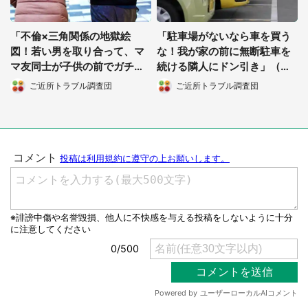
「不倫×三角関係の地獄絵
「駐車場がないなら車を買う
図！若い男を取り合って、マ
な！我が家の前に無断駐車を
マ友同士が子供の前でガチ喧
続ける隣人にドン引き」（北
嘩」（岩手県・50代女性）
海道・30代男性）
ご近所トラブル調査団
ご近所トラブル調査団
都道府選択