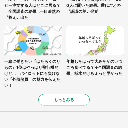
ヒー注文する人はどこに居る？
0人に聞いた結果...世代ごとの
全国調査の結果...一目瞭然の
〝認識の差〟発覚
〝答え〟出た
一緒に働きたい『はたらくのり
年越しそばって大みそかのいつ
もの』1位はやっぱり飛行機だ
ごろ食べてる？→全国調査の結
けど... パイロットにも負けな
果、栃木だけちょっと早かった
い「外航船員」の魅力を伝えた
い！
もっとみる