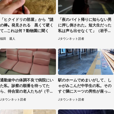
「ヒクイドリの部屋」から〝謎
「夜のバイト帰りに知らない男
の棒〟発見される 黒くて硬く
に押し倒された。短大生だった
て...これは何？動物園に聞く
私は声も出せなくて」（岩手
県・50代女性）
福田 週人
Jタウンネット読者
通勤途中の体調不良で病院にい
駅のホームでめまいがして、し
た私。診察の順番を待ってた
ゃがみこんだ中学生の私。その
ら、待合室の老人たちが（千葉
すぐ隣にスーツの男性が座って
県・50代男性）
きて（千葉県・20代女性）
Jタウンネット読者
Jタウンネット読者