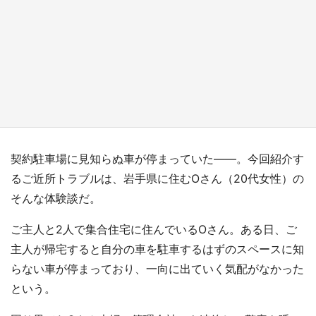
日向翔陽＆影山飛雄が笹かまを食べる！ アニ
メ『ハイキュー！！』×老舗「鐘崎」コラボで
限定グッズも【8／1～31】
もっとみる
契約駐車場に見知らぬ車が停まっていた――。今回紹介す
るご近所トラブルは、岩手県に住むOさん（20代女性）の
そんな体験談だ。
ご主人と2人で集合住宅に住んでいるOさん。ある日、ご
主人が帰宅すると自分の車を駐車するはずのスペースに知
らない車が停まっており、一向に出ていく気配がなかった
という。