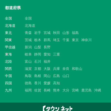
都道府県
全国
全国
北海道
北海道
東北
青森
岩手
宮城
秋田
山形
福島
関東
茨城
栃木
群馬
埼玉
千葉
東京
神奈川
甲信越
新潟
山梨
長野
東海
岐阜
静岡
愛知
三重
北陸
富山
石川
福井
関西
滋賀
京都
大阪
兵庫
奈良
和歌山
中国
鳥取
島根
岡山
広島
山口
四国
徳島
香川
愛媛
高知
九州
福岡
佐賀
長崎
熊本
大分
宮崎
鹿児島
沖縄