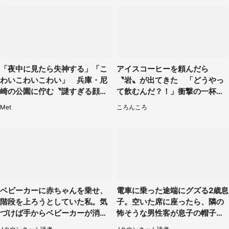
「夜中に見たら失神する」「こ
アイスコーヒーを頼んだら
わいこわいこわい」 兵庫・尼
〝岩〟が出てきた 「どうやっ
崎の公園に佇む〝謎すぎる顔〟
て飲むんだ？！」衝撃の一杯が
に1.3万人戦慄
話題
Met
ころんころ
ベビーカーに赤ちゃんを乗せ、
電車に乗った途端にグズる2歳息
階段を上ろうとしていた私。気
子。空いた席に座ったら、隣の
づけば手からベビーカーが消え
怖そうな男性客が息子の帽子に
ていて（神奈川県・60代女性）
手を伸ばし（千葉県・40代女