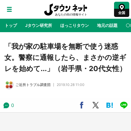
全国
トップ
Jタウン研究所
ほっこりタウン
地元の話題
〇
地域×二次元
絶景
あの時はありがとう
物語がはじ
「我が家の駐車場を無断で使う迷惑
女。警察に通報したら、まさかの逆ギ
鳥取・境港「ゲゲゲの妖怪楽園」限定だった鬼
レを始めて...」（岩手県・20代女性）
太郎グッズ買える 銀座・博品館TOY PARKへ
急げ【8／8～31】
ご近所トラブル調査団
2019.10.28 11:00
ラプラス・ダークネスが栃木県を征服！？ 県
公式プロモ動画で「聖地」が生産されてます
【7／31～1／31】
0
『薬屋のひとりごと』の〝舞〟の世界に入り込
む 六本木ヒルズ展望台でコラボ、本邦初公開
の「猫猫像」も【8／1～10／26】