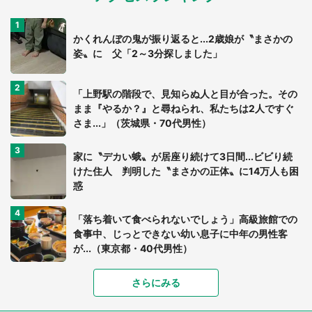
かくれんぼの鬼が振り返ると...2歳娘が〝まさかの
姿〟に 父「2～3分探しました」
「上野駅の階段で、見知らぬ人と目が合った。その
まま『やるか？』と尋ねられ、私たちは2人ですぐ
さま...」（茨城県・70代男性）
家に〝デカい蛾〟が居座り続けて3日間...ビビり続
けた住人 判明した〝まさかの正体〟に14万人も困
惑
「落ち着いて食べられないでしょう」高級旅館での
食事中、じっとできない幼い息子に中年の男性客
が...（東京都・40代男性）
さらにみる
「可愛いのにホラー」「事件性を感じる」 ふわふ
わアザラシの〝赤い異変〟に3.2万人戦慄