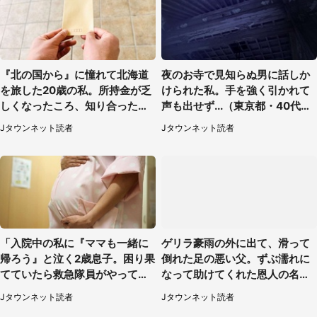
『北の国から』に憧れて北海道
夜のお寺で見知らぬ男に話しか
を旅した20歳の私。所持金が乏
けられた私。手を強く引かれて
しくなったころ、知り合ったオ
声も出せず...（東京都・40代女
ジサンに連れて行かれたのは
性）
Jタウンネット読者
Jタウンネット読者
（福岡県・50代男性）
「入院中の私に『ママも一緒に
ゲリラ豪雨の外に出て、滑って
帰ろう』と泣く2歳息子。困り果
倒れた足の悪い父。ずぶ濡れに
てていたら救急隊員がやってき
なって助けてくれた恩人の名前
て...」（大阪府・50代女性）
も聞かず...
Jタウンネット読者
Jタウンネット読者