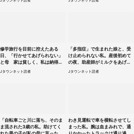
Jタウンネット読者
Jタウンネット読者
性）
修学旅行を目前に控えたある
「多指症」で生まれた娘と、受
日、「行かせてあげられない」
け止められない私。産後初めて
と母 家は貧しく、私は納得し
の夜、助産師がミルクをあげて
たけれど...（北海道・70代以上
るのを見て...（静岡県・20代女
Jタウンネット読者
Jタウンネット読者
女性）
性）
「自転車ごと川に落ち、そのま
わき見運転で車を横転させてし
ま流された3歳の私。助けてく
まった私。腕は血まみれで、通
れた男の子が私の母に言ったの
りかかったトラックは通り過ぎ