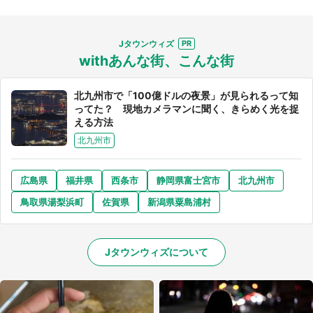
Jタウンウィズ
withあんな街、こんな街
北九州市で「100億ドルの夜景」が見られるって知
選択する
ってた？ 現地カメラマンに聞く、きらめく光を捉
える方法
北九州市
広島県
福井県
西条市
静岡県富士宮市
北九州市
鳥取県湯梨浜町
佐賀県
新潟県粟島浦村
Jタウンウィズについて