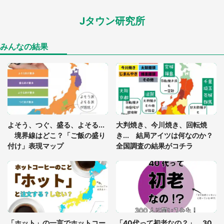
Jタウン研究所
「孫にあげると思って、あなたにこれをあげる」
真夏の山道で見知らぬお婆さんに握らされたもの
（山口県・30代女性）
みんなの結果
「ゾワゾワする」「本当に気持ち悪い」 道端でバ
グっちゃってた〝野生の野菜〟に6.5万人戦慄
「閉所恐怖症の私は新幹線で大パニック。隣席の青
年に『手を繋いで』とお願いしたら...」 体験談に
よそう、つぐ、盛る、よそる...
大判焼き、今川焼き、回転焼
8万人感動
境界線はどこ？「ご飯の盛り
き... 結局アイツは何なのか？
付け」表現マップ
全国調査の結果がコチラ
「富豪すぎ」1歳息子の〝店頭駄々こね〟の内容に1.
7万人驚がく 「お菓子売り場ならまだしも...」「ハ
ードル高い」
あまりにも四角すぎる猫、激写される 「これもう
座布団だろ」「食パンの耳」と1.4万人困惑
「ホット」の一言でホットコー
「40代って初老なの？」 30