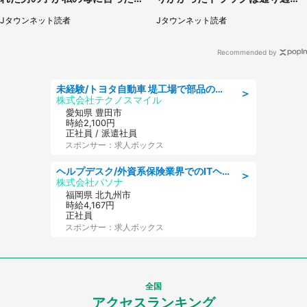
は...」（千葉県・20代女性）
ていき...（福岡県・30代女性）
Jタウンネット読者
Jタウンネット読者
Recommended by
未経験/トヨタ自動車 堤工場で部品の運搬作業/tutumi
＞
株式会社テクノスマイル
愛知県 豊田市
時給2,100円
正社員 / 派遣社員
スポンサー：求人ボックス
ヘルプデスク/外資系保険業界でのITヘルプデスク業務/駅近/即日勤務可/ヘルプデスク
＞
株式会社パソナ
福岡県 北九州市
時給4,167円
正社員
スポンサー：求人ボックス
全国
アクセスランキング