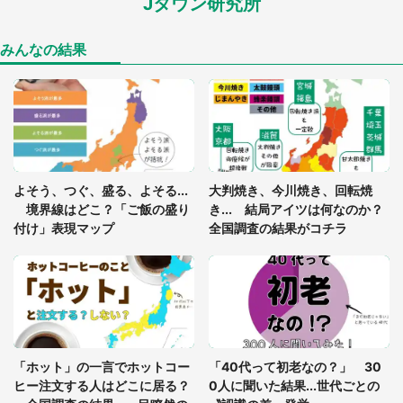
Jタウン研究所
あまりにも四角すぎる猫、激写される 「これもう
座布団だろ」「食パンの耳」と1.4万人困惑
みんなの結果
「閉所恐怖症の私は新幹線で大パニック。隣席の青
年に『手を繋いで』とお願いしたら...」 体験談に
8万人感動
「ゾワゾワする」「本当に気持ち悪い」 道端でバ
よそう、つぐ、盛る、よそる...
大判焼き、今川焼き、回転焼
グっちゃってた〝野生の野菜〟に6.5万人戦慄
境界線はどこ？「ご飯の盛り
き... 結局アイツは何なのか？
付け」表現マップ
全国調査の結果がコチラ
「○○がない街に住んでいます」住人の呟きに30万
人驚がく 何が存在しないか、あなたはわかる？
「修学旅行に途中参加する娘を送って行ったら、真
っ暗な道で遭難状態。なんとか見つけた民家に助け
「ホット」の一言でホットコー
「40代って初老なの？」 30
を求めると、住人の男性が...」
ヒー注文する人はどこに居る？
0人に聞いた結果...世代ごとの