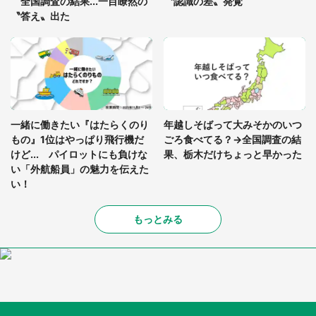
全国調査の結果...一目瞭然の
〝認識の差〟発覚
〝答え〟出た
一緒に働きたい『はたらくのり
年越しそばって大みそかのいつ
もの』1位はやっぱり飛行機だ
ごろ食べてる？→全国調査の結
けど... パイロットにも負けな
果、栃木だけちょっと早かった
い「外航船員」の魅力を伝えた
い！
もっとみる