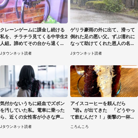
クレーンゲームに課金し続ける
ゲリラ豪雨の外に出て、滑って
私を、チラチラ見てくる中学生2
倒れた足の悪い父。ずぶ濡れに
人組。諦めてその台から退く
なって助けてくれた恩人の名前
と、後ろから声が（東京都・40
も聞かず...
Jタウンネット読者
Jタウンネット読者
代女性）
気付かないうちに経血でズボン
アイスコーヒーを頼んだら
を汚していた私。電車に乗った
〝岩〟が出てきた 「どうやっ
ら、近くの女性客が小さな声で
て飲むんだ？！」衝撃の一杯が
（千葉県・10代女性）
話題
Jタウンネット読者
ころんころ