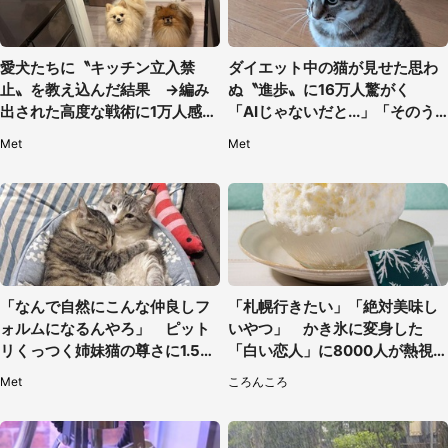
愛犬たちに〝キッチン立入禁
ダイエット中の猫が見せた思わ
止〟を教え込んだ結果 →編み
ぬ〝進歩〟に16万人驚がく
出された高度な戦術に1万人感心
「AIじゃないだと...」「そのう
「ルールギリギリを攻めるの賢
ち喋りそう」
Met
Met
い」
「なんで自然にこんな仲良しフ
「札幌行きたい」「絶対美味し
ォルムになるんやろ」 ピット
いやつ」 かき氷に変身した
リくっつく姉妹猫の尊さに1.5万
「白い恋人」に8000人が熱視
人もん絶
線【期間限定】
Met
ころんころ