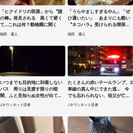
「ヒクイドリの部屋」から〝謎
「うらやましすぎるやん」「ぜ
の棒〟発見される 黒くて硬く
ひ通いたい」 あまりにも酷い
て...これは何？動物園に聞く
〝ネコハラ〟受けられる喫茶店
に5.3万人驚がく
福田 週人
福田 週人
いつまでも目的地に到着しない
たくさんの赤いテールランプ、2
バス 周りは見渡す限りの暗
車線の真ん中にできた道... 今
闇、ふと見知らぬ女性が出てき
でも忘れられない、祖父が亡く
た（神奈川県・40代男性）
なった夜に見た光景（30代女
Jタウンネット読者
Jタウンネット読者
性）