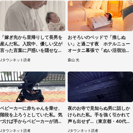
「嫁ぎ先から里帰りして長男を
おそろいのベッドで「推しぬ
産んだ私。入院中、優しい父が
い」と過ごす夜 ホテルニュー
言った言葉に戸惑いを隠せな
オータニ幕張で「ぬい活宿泊プ
い」（兵庫県・50代女性）
ラン」開始【8／8～3／31】
Jタウンネット読者
森山 光
ベビーカーに赤ちゃんを乗せ、
夜のお寺で見知らぬ男に話しか
階段を上ろうとしていた私。気
けられた私。手を強く引かれて
づけば手からベビーカーが消え
声も出せず...（東京都・40代女
ていて（神奈川県・60代女性）
性）
Jタウンネット読者
Jタウンネット読者