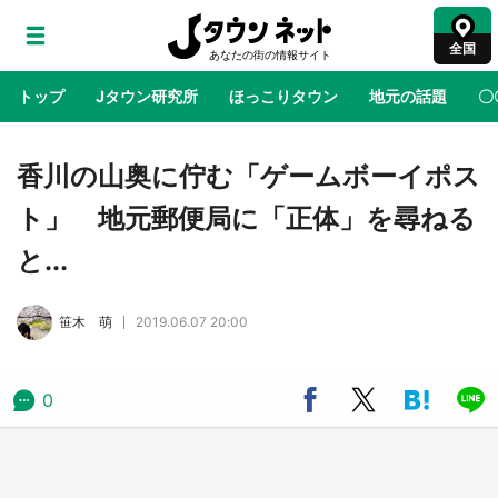
全国
トップ
Jタウン研究所
ほっこりタウン
地元の話題
〇
地域×二次元
絶景
あの時はありがとう
物語がはじ
香川の山奥に佇む「ゲームボーイポス
ト」 地元郵便局に「正体」を尋ねる
ラプラス・ダークネスが栃木県を征服！？ 県
と...
公式プロモ動画で「聖地」が生産されてます
【7／31～1／31】
笹木 萌
2019.06.07 20:00
『薬屋のひとりごと』の〝舞〟の世界に入り込
む 六本木ヒルズ展望台でコラボ、本邦初公開
の「猫猫像」も【8／1～10／26】
0
日向翔陽＆影山飛雄が笹かまを食べる！ アニ
メ『ハイキュー！！』×老舗「鐘崎」コラボで
限定グッズも【8／1～31】