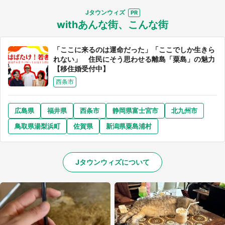
Jタウンウィズ
withあんな街、こんな街
「ここに来るのは運命だった」「ここでしか生きら
れない」 住民にそう思わせる離島「粟島」の魅力
【移住婚受付中】
西条市
広島県
福井県
西条市
静岡県富士宮市
北九州市
鳥取県湯梨浜町
佐賀県
新潟県粟島浦村
Jタウンウィズについて