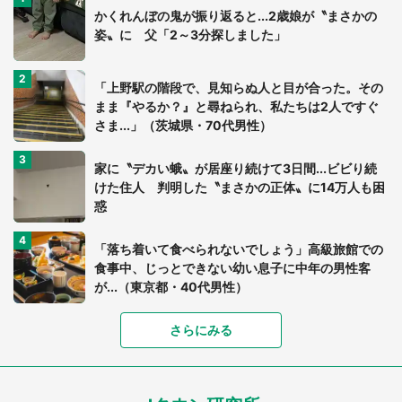
かくれんぼの鬼が振り返ると...2歳娘が〝まさかの
姿〟に 父「2～3分探しました」
「上野駅の階段で、見知らぬ人と目が合った。その
まま『やるか？』と尋ねられ、私たちは2人ですぐ
さま...」（茨城県・70代男性）
家に〝デカい蛾〟が居座り続けて3日間...ビビり続
けた住人 判明した〝まさかの正体〟に14万人も困
惑
「落ち着いて食べられないでしょう」高級旅館での
食事中、じっとできない幼い息子に中年の男性客
が...（東京都・40代男性）
「富豪すぎ」1歳息子の〝店頭駄々こね〟の内容に1.
さらにみる
7万人驚がく 「お菓子売り場ならまだしも...」「ハ
ードル高い」