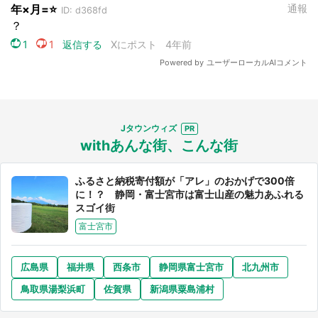
Jタウンウィズ
選択する
withあんな街、こんな街
ふるさと納税寄付額が「アレ」のおかげで300倍
に！？ 静岡・富士宮市は富士山産の魅力あふれる
スゴイ街
富士宮市
広島県
福井県
西条市
静岡県富士宮市
北九州市
鳥取県湯梨浜町
佐賀県
新潟県粟島浦村