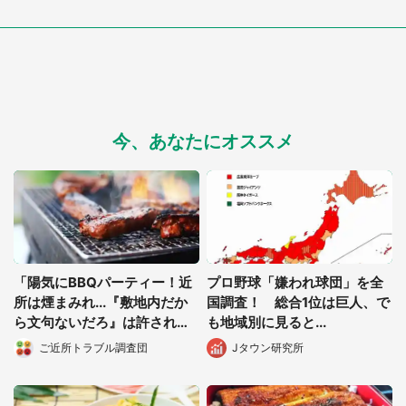
今、あなたにオススメ
「陽気にBBQパーティー！近
プロ野球「嫌われ球団」を全
所は煙まみれ...『敷地内だか
国調査！ 総合1位は巨人、で
ら文句ないだろ』は許される
も地域別に見ると...
か」（大阪府・20代女性）
ご近所トラブル調査団
Jタウン研究所