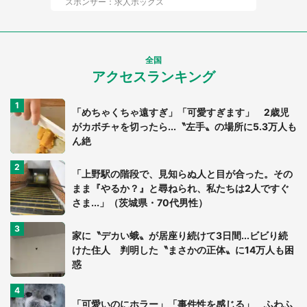
スポンサー：求人ボックス
全国
アクセスランキング
「めちゃくちゃ遠すぎ」「可愛すぎます」 2歳児
がカボチャを切ったら...〝左手〟の場所に5.3万人も
ん絶
「上野駅の階段で、見知らぬ人と目が合った。その
まま『やるか？』と尋ねられ、私たちは2人ですぐ
さま...」（茨城県・70代男性）
家に〝デカい蛾〟が居座り続けて3日間...ビビり続
けた住人 判明した〝まさかの正体〟に14万人も困
惑
「可愛いのにホラー」「事件性を感じる」 ふわふ