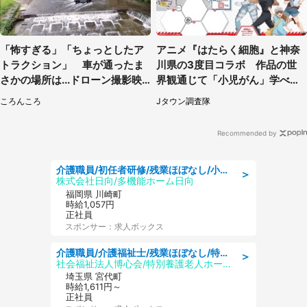
「怖すぎる」「ちょっとしたア
アニメ『はたらく細胞』と神奈
トラクション」 車が通ったま
川県の3度目コラボ 作品の世
さかの場所は...ドローン撮影映
界観通じて「小児がん」学べる
像に1.4万人驚がく
【8／10～31※平日限定】
ころんころ
Jタウン調査隊
Recommended by
介護職員/初任者研修/残業ほぼなし/小規模多機能型居宅介護の介護士/日勤のみ
＞
株式会社日向/多機能ホーム日向
福岡県 川崎町
時給1,057円
正社員
スポンサー：求人ボックス
介護職員/介護福祉士/残業ほぼなし/特別養護老人ホームの介護士/夜勤専従
＞
社会福祉法人博心会/特別養護老人ホーム 清風園
埼玉県 宮代町
時給1,611円～
正社員