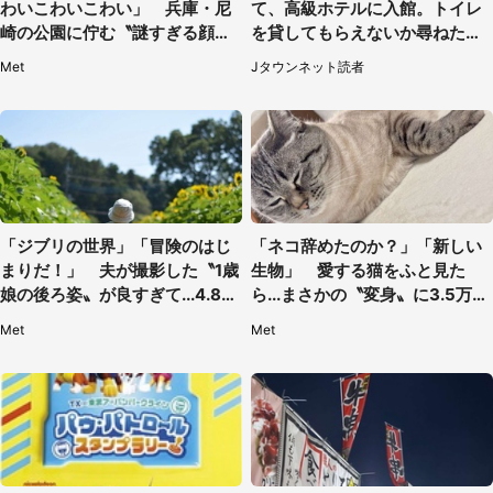
わいこわいこわい」 兵庫・尼
て、高級ホテルに入館。トイレ
崎の公園に佇む〝謎すぎる顔〟
を貸してもらえないか尋ねたら
に1.3万人戦慄
→神対応に感動
Met
Jタウンネット読者
「ジブリの世界」「冒険のはじ
「ネコ辞めたのか？」「新しい
まりだ！」 夫が撮影した〝1歳
生物」 愛する猫をふと見た
娘の後ろ姿〟が良すぎて...4.8万
ら...まさかの〝変身〟に3.5万人
人感激
驚がく
Met
Met