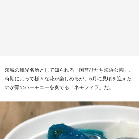
日向翔陽＆影山飛雄が笹かまを食べる！ アニ
メ『ハイキュー！！』×老舗「鐘崎」コラボで
限定グッズも【8／1～31】
もっとみる
茨城の観光名所として知られる「国営ひたち海浜公園」。
時期によって様々な花が楽しめるが、5月に見頃を迎えた
のが青のハーモニーを奏でる「ネモフィラ」だ。