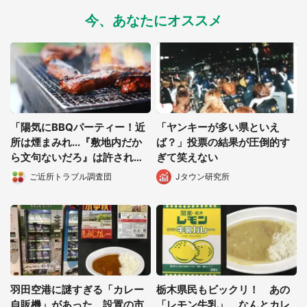
今、あなたにオススメ
「陽気にBBQパーティー！近
「ヤンキーが多い県といえ
所は煙まみれ...『敷地内だか
ば？」投票の結果が圧倒的す
ら文句ないだろ』は許される
ぎて笑えない
か」（大阪府・20代女性）
ご近所トラブル調査団
Jタウン研究所
羽田空港に謎すぎる「カレー
栃木県民もビックリ！ あの
自販機」があった 設置の市
「レモン牛乳」、なんとカレ