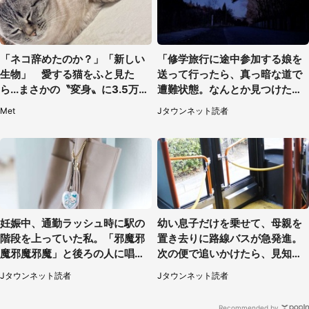
「ネコ辞めたのか？」「新しい
「修学旅行に途中参加する娘を
生物」 愛する猫をふと見た
送って行ったら、真っ暗な道で
ら...まさかの〝変身〟に3.5万人
遭難状態。なんとか見つけた民
驚がく
家に助けを求めると、住人の男
Met
Jタウンネット読者
性が...」
妊娠中、通勤ラッシュ時に駅の
幼い息子だけを乗せて、母親を
階段を上っていた私。「邪魔邪
置き去りに路線バスが急発進。
魔邪魔邪魔」と後ろの人に唱え
次の便で追いかけたら、見知ら
られて（神奈川県・30代女性）
ぬ若い女性が（京都府・60代女
Jタウンネット読者
Jタウンネット読者
性）
Recommended by