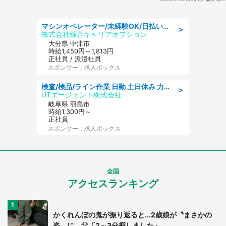
マシンオペレーター/未経験OK/日払いOK/寮費無料/交替制/20・30・40代活躍中
＞
株式会社綜合キャリアオプション
大分県 中津市
時給1,450円～1,813円
正社員 / 派遣社員
スポンサー：求人ボックス
検査/検品/ライン作業 日勤 土日休み 力仕事ほぼなし 座り作業メイン 検品·検査
＞
UTエージェント株式会社
岐阜県 羽島市
時給1,300円～
正社員
スポンサー：求人ボックス
全国
アクセスランキング
かくれんぼの鬼が振り返ると...2歳娘が〝まさかの
姿〟に 父「2～3分探しました」