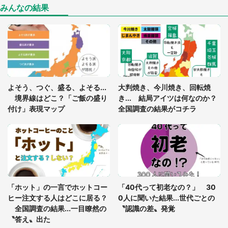
8万人感動
みんなの結果
「ゾワゾワする」「本当に気持ち悪い」 道端でバ
グっちゃってた〝野生の野菜〟に6.5万人戦慄
あまりにも四角すぎる猫、激写される 「これもう
よそう、つぐ、盛る、よそる...
大判焼き、今川焼き、回転焼
座布団だろ」「食パンの耳」と1.4万人困惑
境界線はどこ？「ご飯の盛り
き... 結局アイツは何なのか？
付け」表現マップ
全国調査の結果がコチラ
「修学旅行に途中参加する娘を送って行ったら、真
っ暗な道で遭難状態。なんとか見つけた民家に助け
を求めると、住人の男性が...」
「孫にあげると思って、あなたにこれをあげる」
真夏の山道で見知らぬお婆さんに握らされたもの
「ホット」の一言でホットコー
「40代って初老なの？」 30
（山口県・30代女性）
ヒー注文する人はどこに居る？
0人に聞いた結果...世代ごとの
全国調査の結果...一目瞭然の
〝認識の差〟発覚
〝答え〟出た