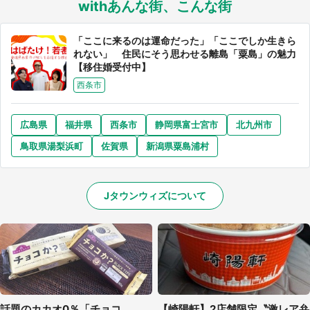
withあんな街、こんな街
「ここに来るのは運命だった」「ここでしか生きら
れない」 住民にそう思わせる離島「粟島」の魅力
【移住婚受付中】
選択する
西条市
広島県
福井県
西条市
静岡県富士宮市
北九州市
鳥取県湯梨浜町
佐賀県
新潟県粟島浦村
Jタウンウィズについて
話題のカカオ0％「チョコ
【崎陽軒】2店舗限定〝激レア弁