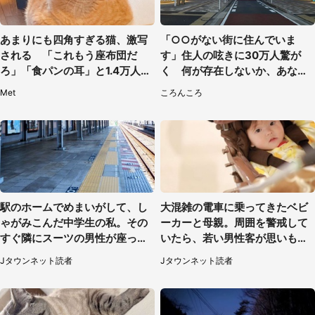
あまりにも四角すぎる猫、激写
「○○がない街に住んでいま
される 「これもう座布団だ
す」住人の呟きに30万人驚が
ろ」「食パンの耳」と1.4万人困
く 何が存在しないか、あなた
惑
はわかる？
Met
ころんころ
駅のホームでめまいがして、し
大混雑の電車に乗ってきたベビ
ゃがみこんだ中学生の私。その
ーカーと母親。周囲を警戒して
すぐ隣にスーツの男性が座って
いたら、若い男性客が思いもよ
きて（千葉県・20代女性）
らぬ行動に（東京都・50代女
Jタウンネット読者
Jタウンネット読者
性）