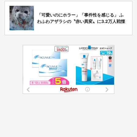
「可愛いのにホラー」「事件性を感じる」 ふ
わふわアザラシの〝赤い異変〟に3.2万人戦慄