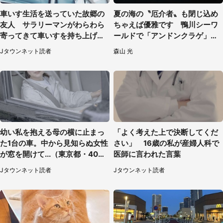
車いす生活を送っていた故郷の
夏の海の〝厄介者〟も閉じ込め
友人 サラリーマンがわらわら
ちゃえば優雅です 鴨川シーワ
寄ってきて車いすを持ち上げ連
ールドで「アンドンクラゲ」期
れて行った（福岡県・60代女
間限定展示【7／29～】
Jタウンネット読者
森山 光
性）
幼い私を抱える母の横に止まっ
「よく考えた上で決断してくだ
た1台の車。中から見知らぬ女性
さい」 16歳の私が産婦人科で
が窓を開けて...（東京都・40代
医師に言われた言葉
男性）
Jタウンネット読者
Jタウンネット読者