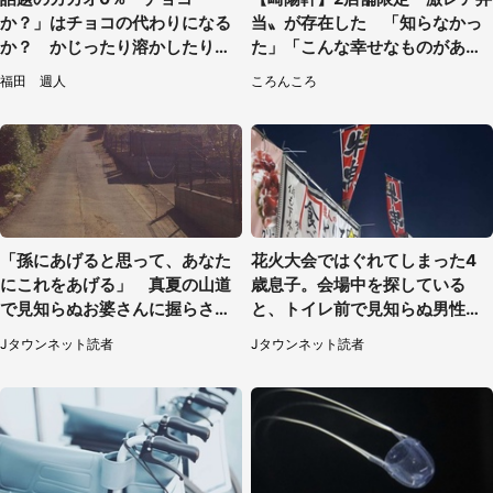
か？」はチョコの代わりになる
当〟が存在した 「知らなかっ
か？ かじったり溶かしたりし
た」「こんな幸せなものがあっ
て食べてみた
たなんて...」
福田 週人
ころんころ
「孫にあげると思って、あなた
花火大会ではぐれてしまった4
にこれをあげる」 真夏の山道
歳息子。会場中を探している
で見知らぬお婆さんに握らされ
と、トイレ前で見知らぬ男性に
たもの（山口県・30代女性）
（東京都・女性）
Jタウンネット読者
Jタウンネット読者