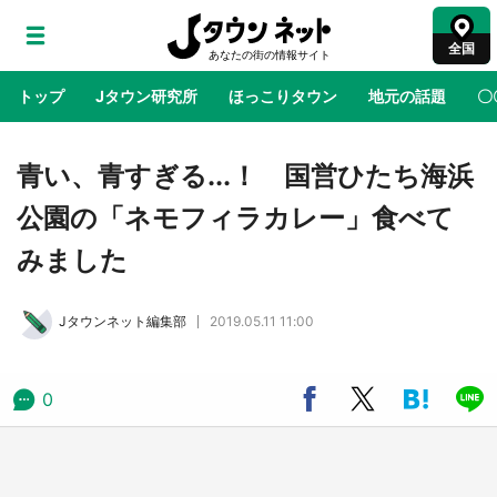
全国
トップ
Jタウン研究所
ほっこりタウン
地元の話題
〇
地域×二次元
絶景
あの時はありがとう
物語がはじ
青い、青すぎる...！ 国営ひたち海浜
公園の「ネモフィラカレー」食べて
鳥取・境港「ゲゲゲの妖怪楽園」限定だった鬼
みました
太郎グッズ買える 銀座・博品館TOY PARKへ
急げ【8／8～31】
Jタウンネット編集部
2019.05.11 11:00
ラプラス・ダークネスが栃木県を征服！？ 県
公式プロモ動画で「聖地」が生産されてます
【7／31～1／31】
0
『薬屋のひとりごと』の〝舞〟の世界に入り込
む 六本木ヒルズ展望台でコラボ、本邦初公開
の「猫猫像」も【8／1～10／26】