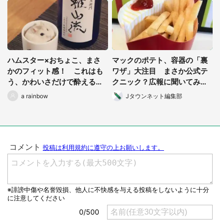
選択する
ハムスター×おちょこ、まさ
マックのポテト、容器の「裏
かのフィット感！ これはも
ワザ」大注目 まさか公式テ
う、かわいさだけで酔えるレ
クニック？広報に聞いてみた
ベル
ら...
a rainbow
Jタウンネット編集部