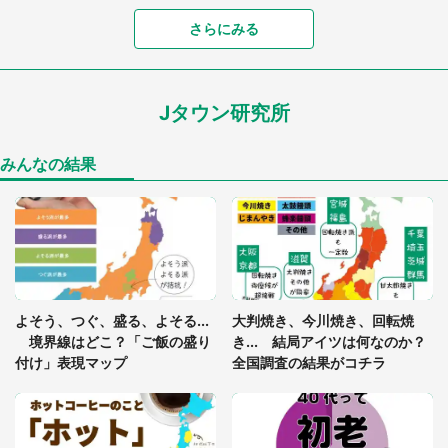
さらにみる
あまりにも四角すぎる猫、激写される 「これもう
座布団だろ」「食パンの耳」と1.4万人困惑
Jタウン研究所
家に〝デカい蛾〟が居座り続けて3日間...ビビり続
けた住人 判明した〝まさかの正体〟に14万人も困
惑
みんなの結果
「○○がない街に住んでいます」住人の呟きに30万
人驚がく 何が存在しないか、あなたはわかる？
「閉所恐怖症の私は新幹線で大パニック。隣席の青
年に『手を繋いで』とお願いしたら...」 体験談に
よそう、つぐ、盛る、よそる...
大判焼き、今川焼き、回転焼
8万人感動
境界線はどこ？「ご飯の盛り
き... 結局アイツは何なのか？
付け」表現マップ
全国調査の結果がコチラ
梅田の地下街でベビーカーを押しつつ迷う私に、見
知らぬおじいさんがわざわざ声をかけてきて（兵庫
県・30代女性）