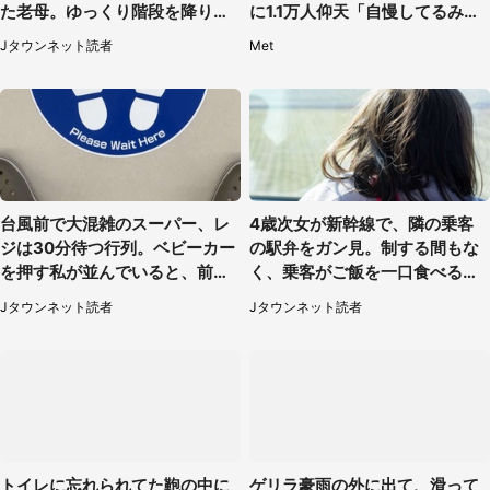
た老母。ゆっくり階段を降りて
に1.1万人仰天「自慢してるみた
たらスーツの男性が（東京都・
い」
Jタウンネット読者
Met
50代女性）
台風前で大混雑のスーパー、レ
4歳次女が新幹線で、隣の乗客
ジは30分待つ行列。ベビーカー
の駅弁をガン見。制する間もな
を押す私が並んでいると、前の
く、乗客がご飯を一口食べると
男性客が...
（茨城県・50代女性）
Jタウンネット読者
Jタウンネット読者
トイレに忘れられてた鞄の中に
ゲリラ豪雨の外に出て、滑って