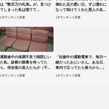
は〝数百万の札束〟が。見つけ
倒れた足の悪い父。ずぶ濡れに
てしまった私は慌てて...
なって助けてくれた恩人の名前
も聞かず...
Jタウンネット読者
Jタウンネット読者
通勤途中の体調不良で病院にい
「妊娠中の通勤電車で、毎日一
た私。診察の順番を待ってた
緒だったおじいさん。ある日、
ら、待合室の老人たちが（千葉
車内で立ってたら後ろから...」
県・50代男性）
Jタウンネット読者
Jタウンネット読者