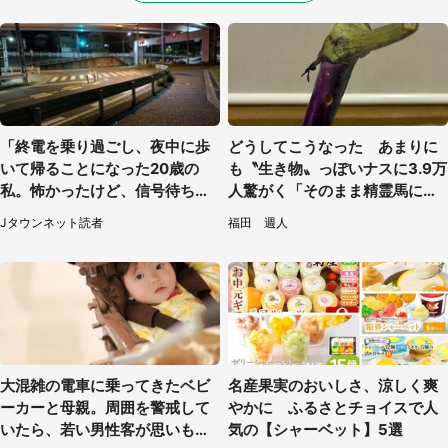
「終電を乗り過ごし、夜中に歩
どうしてこうなった あまりに
いて帰ることになった20歳の
も〝生き物〟っぽいナスに3.9万
私。怖かったけど、信号待ちの
人驚がく「そのまま精霊馬に使
車に道を尋ねたら...」（埼玉
えそう」
Jタウンネット読者
福田 週人
県・60代女性）
大混雑の電車に乗ってきたベビ
名産果実のおいしさ、涼しく爽
ーカーと母親。周囲を警戒して
やかに ふるさとチョイスで人
いたら、若い男性客が思いもよ
気の【シャーベット】5選