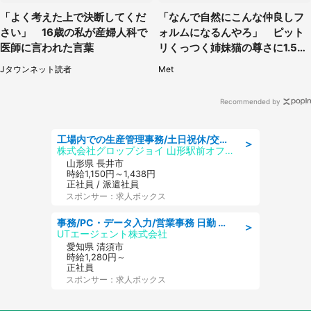
「よく考えた上で決断してくだ
「なんで自然にこんな仲良しフ
さい」 16歳の私が産婦人科で
ォルムになるんやろ」 ピット
医師に言われた言葉
リくっつく姉妹猫の尊さに1.5万
人もん絶
Jタウンネット読者
Met
Recommended by
工場内での生産管理事務/土日祝休/交通費支給
＞
株式会社グロップジョイ 山形駅前オフィス
山形県 長井市
時給1,150円～1,438円
正社員 / 派遣社員
スポンサー：求人ボックス
事務/PC・データ入力/営業事務 日勤 土日休み 残業少なめ 車通勤OK 総合事務
＞
UTエージェント株式会社
愛知県 清須市
時給1,280円～
正社員
スポンサー：求人ボックス