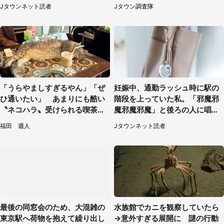
らぬ行動に（東京都・50代女
Jタウンネット読者
Jタウン調査隊
性）
「うらやましすぎるやん」「ぜ
妊娠中、通勤ラッシュ時に駅の
ひ通いたい」 あまりにも酷い
階段を上っていた私。「邪魔邪
〝ネコハラ〟受けられる喫茶店
魔邪魔邪魔」と後ろの人に唱え
に5.3万人驚がく
られて（神奈川県・30代女性）
福田 週人
Jタウンネット読者
最後の同窓会のため、大混雑の
水族館でカニを観察していたら
東京駅へ荷物を抱えて繰り出し
→意外すぎる展開に 謎の行動