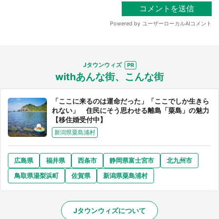
Jタウンウィズ
withあんな街、こんな街
「ここに来るのは運命だった」「ここでしか生きら
れない」 住民にそう思わせる離島「粟島」の魅力
【移住婚受付中】
新潟県粟島浦村
広島県
福井県
西条市
静岡県富士宮市
北九州市
鳥取県湯梨浜町
佐賀県
新潟県粟島浦村
Jタウンウィズについて