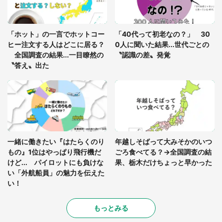
「ゾワゾワする」「本当に気持ち悪い」 道端でバ
グっちゃってた〝野生の野菜〟に6.5万人戦慄
「ホット」の一言でホットコー
「40代って初老なの？」 30
ヒー注文する人はどこに居る？
0人に聞いた結果...世代ごとの
全国調査の結果...一目瞭然の
〝認識の差〟発覚
〝答え〟出た
一緒に働きたい『はたらくのり
年越しそばって大みそかのいつ
もの』1位はやっぱり飛行機だ
ごろ食べてる？→全国調査の結
けど... パイロットにも負けな
果、栃木だけちょっと早かった
い「外航船員」の魅力を伝えた
い！
もっとみる