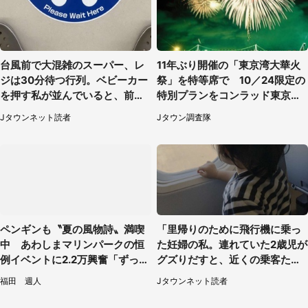
台風前で大混雑のスーパー、レ
11年ぶり開催の「東京湾大華火
ジは30分待つ行列。ベビーカー
祭」を特等席で 10／24限定の
を押す私が並んでいると、前の
特別プランをコンラッド東京が
男性客が...
販売【8／3～10／16】
Jタウンネット読者
Jタウン調査隊
ペンギンも〝夏の風物詩〟満喫
「里帰りのために飛行機に乗っ
中 あわしまマリンパークの恒
た妊婦の私。連れていた2歳児が
例イベントに2.2万興奮「ずっと
グズりだすと、近くの乗客たち
見てたい」
が」（愛知県・40代女性）
福田 週人
Jタウンネット読者