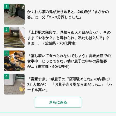
かくれんぼの鬼が振り返ると...2歳娘が〝まさかの
姿〟に 父「2～3分探しました」
「上野駅の階段で、見知らぬ人と目が合った。その
まま『やるか？』と尋ねられ、私たちは2人ですぐ
さま...」（茨城県・70代男性）
「落ち着いて食べられないでしょう」高級旅館での
食事中、じっとできない幼い息子に中年の男性客
が...（東京都・40代男性）
「富豪すぎ」1歳息子の〝店頭駄々こね〟の内容に1.
7万人驚がく 「お菓子売り場ならまだしも...」「ハ
ードル高い」
さらにみる
あまりにも四角すぎる猫、激写される 「これもう
座布団だろ」「食パンの耳」と1.4万人困惑