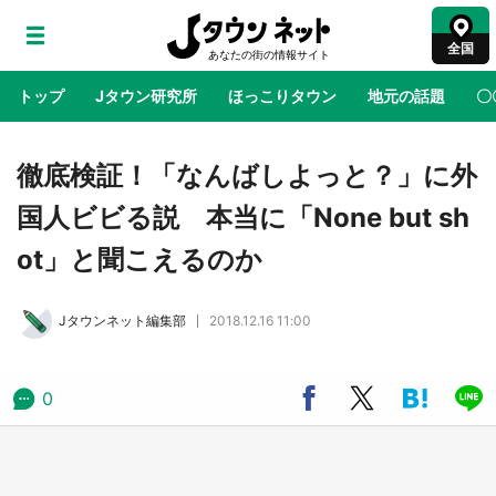
全国
トップ
Jタウン研究所
ほっこりタウン
地元の話題
〇
地域×二次元
絶景
あの時はありがとう
物語がはじ
徹底検証！「なんばしよっと？」に外
国人ビビる説 本当に「None but sh
ラプラス・ダークネスが栃木県を征服！？ 県
ot」と聞こえるのか
公式プロモ動画で「聖地」が生産されてます
【7／31～1／31】
Jタウンネット編集部
2018.12.16 11:00
『薬屋のひとりごと』の〝舞〟の世界に入り込
む 六本木ヒルズ展望台でコラボ、本邦初公開
の「猫猫像」も【8／1～10／26】
0
日向翔陽＆影山飛雄が笹かまを食べる！ アニ
メ『ハイキュー！！』×老舗「鐘崎」コラボで
限定グッズも【8／1～31】