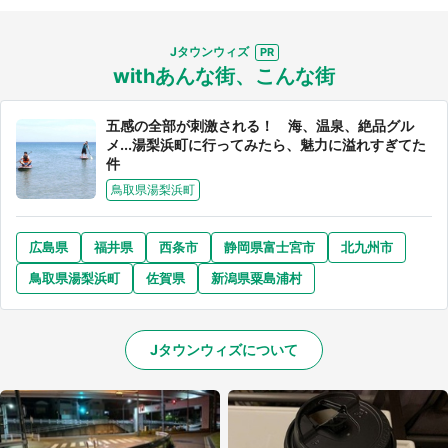
Jタウンウィズ
withあんな街、こんな街
五感の全部が刺激される！ 海、温泉、絶品グル
選択する
メ...湯梨浜町に行ってみたら、魅力に溢れすぎてた
件
鳥取県湯梨浜町
広島県
福井県
西条市
静岡県富士宮市
北九州市
鳥取県湯梨浜町
佐賀県
新潟県粟島浦村
Jタウンウィズについて