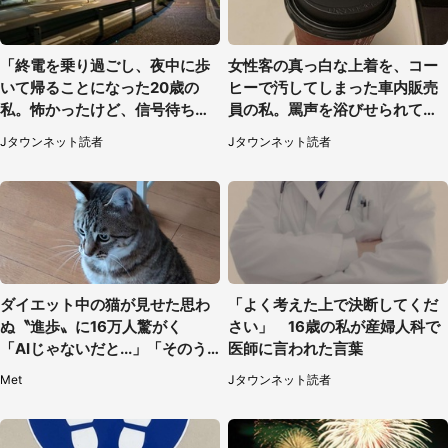
「終電を乗り過ごし、夜中に歩
女性客の真っ白な上着を、コー
いて帰ることになった20歳の
ヒーで汚してしまった車内販売
私。怖かったけど、信号待ちの
員の私。罵声を浴びせられても
車に道を尋ねたら...」（埼玉
当然の場面で言われたのは（神
Jタウンネット読者
Jタウンネット読者
県・60代女性）
奈川県・60代男性）
ダイエット中の猫が見せた思わ
「よく考えた上で決断してくだ
ぬ〝進歩〟に16万人驚がく
さい」 16歳の私が産婦人科で
「AIじゃないだと...」「そのう
医師に言われた言葉
ち喋りそう」
Met
Jタウンネット読者