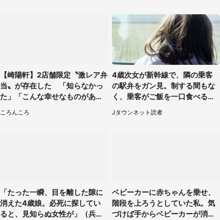
性）
【崎陽軒】2店舗限定〝激レア弁
4歳次女が新幹線で、隣の乗客
当〟が存在した 「知らなかっ
の駅弁をガン見。制する間もな
た」「こんな幸せなものがあっ
く、乗客がご飯を一口食べると
たなんて...」
（茨城県・50代女性）
ころんころ
Jタウンネット読者
「たった一瞬、目を離した隙に
ベビーカーに赤ちゃんを乗せ、
消えた4歳娘。必死に探してい
階段を上ろうとしていた私。気
ると、見知らぬ女性が」（兵庫
づけば手からベビーカーが消え