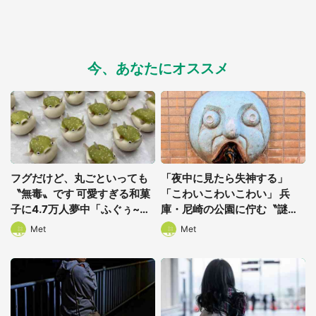
今、あなたにオススメ
フグだけど、丸ごといっても
「夜中に見たら失神する」
〝無毒〟です 可愛すぎる和菓
「こわいこわいこわい」 兵
子に4.7万人夢中「ふぐぅ~」
庫・尼崎の公園に佇む〝謎す
「職人の技ですね」
ぎる顔〟に1.3万人戦慄
Met
Met