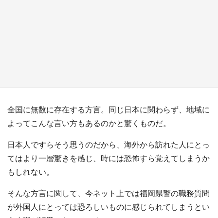
『小林さんちのメイドラゴン』と舞台のモデ
ル・越谷がコラボ 田んぼアートの見頃にあわ
せて企画続々【7／31～】
もっとみる
全国に無数に存在する方言。同じ日本に関わらず、地域に
よってこんな言い方もあるのかと驚くものだ。
日本人ですらそう思うのだから、海外から訪れた人にとっ
てはより一層驚きを感じ、時には恐怖すら覚えてしまうか
もしれない。
そんな方言に関して、今ネット上では福岡県警の職務質問
が外国人にとっては恐ろしいものに感じられてしまうとい