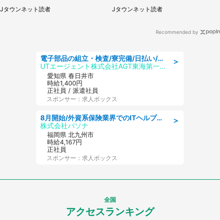
県・40代女性）
ていて（神奈川県・60代女性）
Jタウンネット読者
Jタウンネット読者
Recommended by
電子部品の組立・検査/寮完備/日払い/工場・製造
＞
UTエージェント株式会社AGT東海第一CU
愛知県 春日井市
時給1,400円
正社員 / 派遣社員
スポンサー：求人ボックス
8月開始/外資系保険業界でのITヘルプデスク業務/駅近/即日勤務可/ヘルプデスク
＞
株式会社パソナ
福岡県 北九州市
時給4,167円
正社員
スポンサー：求人ボックス
全国
アクセスランキング