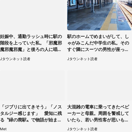
妊娠中、通勤ラッシュ時に駅の
駅のホームでめまいがして、し
階段を上っていた私。「邪魔邪
ゃがみこんだ中学生の私。その
魔邪魔邪魔」と後ろの人に唱え
すぐ隣にスーツの男性が座って
られて（神奈川県・30代女性）
きて（千葉県・20代女性）
Jタウンネット読者
Jタウンネット読者
「ジブリに出てきそう」「ノス
大混雑の電車に乗ってきたベビ
タルジー感じます」 愛知に残
ーカーと母親。周囲を警戒して
る〝緑の廃駅〟で物語が始まり
いたら、若い男性客が思いもよ
そう
らぬ行動に（東京都・50代女
Met
Jタウンネット読者