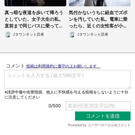
真っ暗な夜道を歩いて帰ろう
気付かないうちに経血でズボ
としていた、女子大生の私。
ンを汚していた私。電車に乗
直前まで同じバスに乗ってた
ったら、近くの女性客が小さ
男性に声をかけられて(長野
な声で(千葉県・10代女性)
Jタウンネット読者
Jタウンネット読者
県・50代女性)
都道府選択