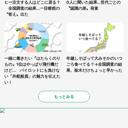
ヒー注文する人はどこに居る？
0人に聞いた結果...世代ごとの
全国調査の結果...一目瞭然の
〝認識の差〟発覚
〝答え〟出た
一緒に働きたい『はたらくのり
年越しそばって大みそかのいつ
もの』1位はやっぱり飛行機だ
ごろ食べてる？→全国調査の結
けど... パイロットにも負けな
果、栃木だけちょっと早かった
い「外航船員」の魅力を伝えた
い！
もっとみる