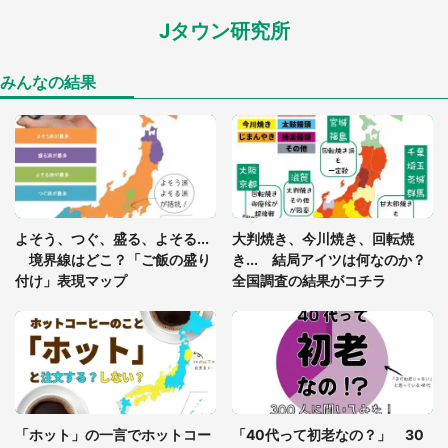
Jタウン研究所
家に〝デカい蛾〟が居座り続けて3日間...ビビり続
けた住人 判明した〝まさかの正体〟に14万人も困
惑
みんなの結果
「○○がない街に住んでいます」住人の呟きに30万
人驚がく 何が存在しないか、あなたはわかる？
「閉所恐怖症の私は新幹線で大パニック。隣席の青
年に『手を繋いで』とお願いしたら...」 体験談に
よそう、つぐ、盛る、よそる...
大判焼き、今川焼き、回転焼
8万人感動
境界線はどこ？「ご飯の盛り
き... 結局アイツは何なのか？
付け」表現マップ
全国調査の結果がコチラ
梅田の地下街でベビーカーを押しつつ迷う私に、見
知らぬおじいさんがわざわざ声をかけてきて（兵庫
県・30代女性）
「ゾワゾワする」「本当に気持ち悪い」 道端でバ
グっちゃってた〝野生の野菜〟に6.5万人戦慄
「ホット」の一言でホットコー
「40代って初老なの？」 30