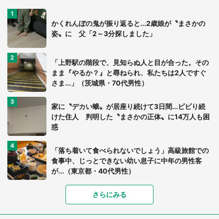
かくれんぼの鬼が振り返ると...2歳娘が〝まさかの
姿〟に 父「2～3分探しました」
「上野駅の階段で、見知らぬ人と目が合った。その
まま『やるか？』と尋ねられ、私たちは2人ですぐ
さま...」（茨城県・70代男性）
家に〝デカい蛾〟が居座り続けて3日間...ビビり続
けた住人 判明した〝まさかの正体〟に14万人も困
惑
「落ち着いて食べられないでしょう」高級旅館での
食事中、じっとできない幼い息子に中年の男性客
が...（東京都・40代男性）
「富豪すぎ」1歳息子の〝店頭駄々こね〟の内容に1.
さらにみる
7万人驚がく 「お菓子売り場ならまだしも...」「ハ
ードル高い」