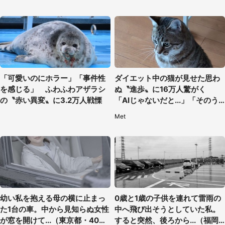
「可愛いのにホラー」「事件性
ダイエット中の猫が見せた思わ
を感じる」 ふわふわアザラシ
ぬ〝進歩〟に16万人驚がく
の〝赤い異変〟に3.2万人戦慄
「AIじゃないだと...」「そのう
ち喋りそう」
Met
幼い私を抱える母の横に止まっ
0歳と1歳の子供を連れて雷雨の
た1台の車。中から見知らぬ女性
中へ飛び出そうとしていた私。
が窓を開けて...（東京都・40代
すると突然、後ろから...（福岡