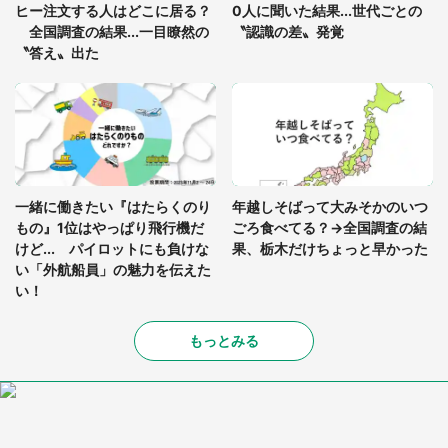
ヒー注文する人はどこに居る？
0人に聞いた結果...世代ごとの
全国調査の結果...一目瞭然の
〝認識の差〟発覚
〝答え〟出た
一緒に働きたい『はたらくのり
年越しそばって大みそかのいつ
もの』1位はやっぱり飛行機だ
ごろ食べてる？→全国調査の結
けど... パイロットにも負けな
果、栃木だけちょっと早かった
い「外航船員」の魅力を伝えた
い！
もっとみる