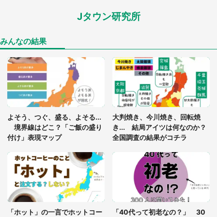
Jタウン研究所
「閉所恐怖症の私は新幹線で大パニック。隣席の青
年に『手を繋いで』とお願いしたら...」 体験談に
8万人感動
みんなの結果
「ゾワゾワする」「本当に気持ち悪い」 道端でバ
グっちゃってた〝野生の野菜〟に6.5万人戦慄
あまりにも四角すぎる猫、激写される 「これもう
よそう、つぐ、盛る、よそる...
大判焼き、今川焼き、回転焼
座布団だろ」「食パンの耳」と1.4万人困惑
境界線はどこ？「ご飯の盛り
き... 結局アイツは何なのか？
付け」表現マップ
全国調査の結果がコチラ
「修学旅行に途中参加する娘を送って行ったら、真
っ暗な道で遭難状態。なんとか見つけた民家に助け
を求めると、住人の男性が...」
「孫にあげると思って、あなたにこれをあげる」
真夏の山道で見知らぬお婆さんに握らされたもの
「ホット」の一言でホットコー
「40代って初老なの？」 30
（山口県・30代女性）