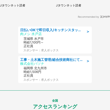
男性）
県・30代女性）
Jタウンネット読者
Jタウンネット読者
Recommended by
日払いOKで即日収入/キッチンスタッフ/「原付免許必須」デリバリー業務など、自己成長可能な幅広い仕事に挑戦!髪型自由&ピアス・ネイルOK/茨城県/水戸市
＞
肉メシ 水戸店
茨城県 水戸市
時給1,100円～
正社員
スポンサー：求人ボックス
工事・土木施工管理/総合技術商社にて施工管理のお仕事/即日勤務可/車通勤可/工事・土木施工管理/生産・品質管理
＞
株式会社パソナ
福岡県 北九州市
時給1,506円
正社員
スポンサー：求人ボックス
全国
アクセスランキング