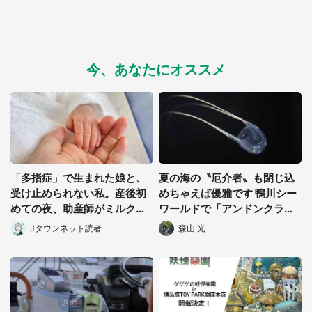
今、あなたにオススメ
「多指症」で生まれた娘と、
夏の海の〝厄介者〟も閉じ込
受け止められない私。産後初
めちゃえば優雅です 鴨川シー
めての夜、助産師がミルクを
ワールドで「アンドンクラ
あげてるのを見て...(静岡県・
ゲ」期間限定展示【7/29~】
Jタウンネット読者
森山 光
20代女性)