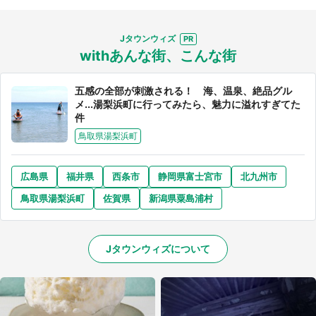
都道府選択
Jタウンウィズ
withあんな街、こんな街
五感の全部が刺激される！ 海、温泉、絶品グル
メ...湯梨浜町に行ってみたら、魅力に溢れすぎてた
件
鳥取県湯梨浜町
広島県
福井県
西条市
静岡県富士宮市
北九州市
鳥取県湯梨浜町
佐賀県
新潟県粟島浦村
Jタウンウィズについて
選択する