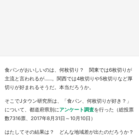
日向翔陽＆影山飛雄が笹かまを食べる！ アニ
メ『ハイキュー！！』×老舗「鐘崎」コラボで
限定グッズも【8／1～31】
もっとみる
食パンがおいしいのは、何枚切り？ 関東では6枚切りが
主流と言われるが......。関西では4枚切りや5枚切りなど厚
切りが好まれるそうだ。本当だろうか。
そこでJタウン研究所は、「食パン、何枚切りが好き？」
について、都道府県別に
アンケート調査
を行った（総投票
数7316票、2017年8月31日～10月10日）
はたしてその結果は？ どんな地域差が出たのだろうか？