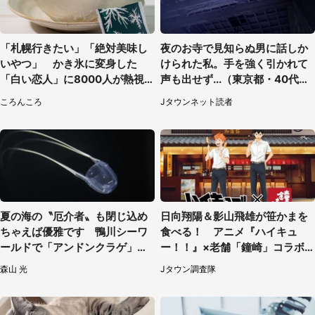
「札幌行きたい」「絶対美味し
夜のお寺で見知らぬ男に話しか
いやつ」 かき氷に変身した
けられた私。手を強く引かれて
「白い恋人」に8000人が熱視
声も出せず...（東京都・40代女
線【期間限定】
性）
ころんころ
Jタウンネット読者
夏の海の〝厄介者〟も閉じ込め
日向翔陽＆影山飛雄が笹かまを
ちゃえば優雅です 鴨川シーワ
食べる！ アニメ『ハイキュ
ールドで「アンドンクラゲ」期
ー！！』×老舗「鐘崎」コラボ
間限定展示【7／29～】
で限定グッズも【8／1～31】
森山 光
Jタウン調査隊