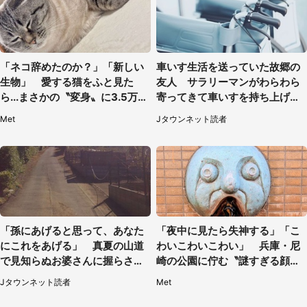
「ネコ辞めたのか？」「新しい
車いす生活を送っていた故郷の
生物」 愛する猫をふと見た
友人 サラリーマンがわらわら
ら...まさかの〝変身〟に3.5万人
寄ってきて車いすを持ち上げ連
驚がく
れて行った（福岡県・60代女
Met
Jタウンネット読者
性）
「孫にあげると思って、あなた
「夜中に見たら失神する」「こ
にこれをあげる」 真夏の山道
わいこわいこわい」 兵庫・尼
で見知らぬお婆さんに握らされ
崎の公園に佇む〝謎すぎる顔〟
たもの（山口県・30代女性）
に1.3万人戦慄
Jタウンネット読者
Met