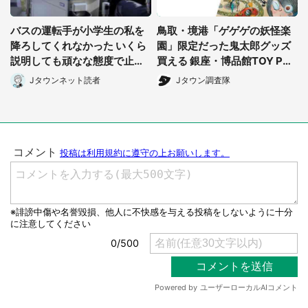
バスの運転手が小学生の私を
鳥取・境港「ゲゲゲの妖怪楽
降ろしてくれなかった いくら
園」限定だった鬼太郎グッズ
説明しても頑なな態度で止め
買える 銀座・博品館TOY PAR
られ(北海道・50代女性)
Kへ急げ【8/8~31】
Jタウンネット読者
Jタウン調査隊