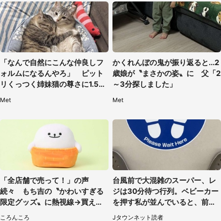
「なんで自然にこんな仲良しフ
かくれんぼの鬼が振り返ると...2
ォルムになるんやろ」 ピット
歳娘が〝まさかの姿〟に 父「2
リくっつく姉妹猫の尊さに1.5万
～3分探しました」
人もん絶
Met
Met
「全店舗で売って！」の声
台風前で大混雑のスーパー、レ
続々 もち吉の〝かわいすぎる
ジは30分待つ行列。ベビーカー
限定グッズ〟に熱視線→買える
を押す私が並んでいると、前の
のは地元だけ？本社に聞く
男性客が...
ころんころ
Jタウンネット読者