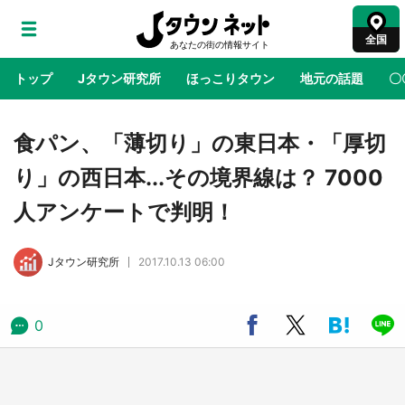
全国
トップ
Jタウン研究所
ほっこりタウン
地元の話題
〇
地域×二次元
絶景
あの時はありがとう
物語がはじ
食パン、「薄切り」の東日本・「厚切
り」の西日本...その境界線は？ 7000
鳥取・境港「ゲゲゲの妖怪楽園」限定だった鬼
人アンケートで判明！
太郎グッズ買える 銀座・博品館TOY PARKへ
急げ【8／8～31】
Jタウン研究所
2017.10.13 06:00
ラプラス・ダークネスが栃木県を征服！？ 県
公式プロモ動画で「聖地」が生産されてます
【7／31～1／31】
0
『薬屋のひとりごと』の〝舞〟の世界に入り込
む 六本木ヒルズ展望台でコラボ、本邦初公開
の「猫猫像」も【8／1～10／26】