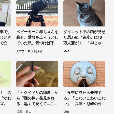
車で、
ベビーカーに赤ちゃんを
ダイエット中の猫が見せ
じいさ
乗せ、階段を上ろうとし
た思わぬ〝進歩〟に16
で立っ
ていた私。気づけば手か
万人驚がく 「AIじゃな
」
らベビーカーが消えてい
いだと...」「そのうち喋
Jタウンネット読者
Met
て（神奈川県・60代女
りそう」
性）
！」の
「ヒクイドリの部屋」か
「夜中に見たら失神す
〝かわ
ら〝謎の棒〟発見され
る」「こわいこわいこわ
ズ〟に
る 黒くて硬くて...これ
い」 兵庫・尼崎の公園
は地元
は何？動物園に聞く
に佇む〝謎すぎる顔〟に
福田 週人
Met