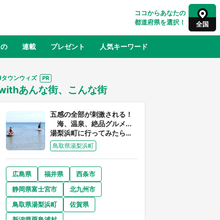
ココからあなたの
都道府県を選択！
全国
もの
連載
プレゼント
人気キーワード
Jタウンウィズ
withあんな街、こんな街
るさと納税
山形
福島
千葉
東京
神奈川
五感の全部が刺激される！
海、温泉、絶品グルメ...
湯梨浜町に行ってみたら、
魅力に溢れすぎてた件
鳥取県湯梨浜町
広島県
福井県
西条市
奈良
和歌山
静岡県富士宮市
北九州市
山口
べ
『小林さんちのメイドラゴン』と舞台
鳥取県湯梨浜町
佐賀県
×老
のモデル・越谷がコラボ 田んぼアー
【8
トの見頃にあわせて企画続々【7／31
新潟県粟島浦村