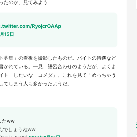
ったのか、見てみよう
福岡
佐賀
長崎
熊本
～10／26】
九州
／1～31】
もっとみる
選択
c.twitter.com/RyojcrQAAp
1月15日
ト募集」の看板を撮影したものだ。バイトの待遇など
書かれている。一見、語呂合わせのようだが、よくよ
イト したいな コメダ」。これを見て「めっちゃう
してしまう人も多かったようだ。
したww
んでしょうねww