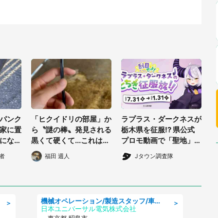
パンク
「ヒクイドリの部屋」か
ラプラス・ダークネスが
家に置
ら〝謎の棒〟発見される
栃木県を征服!? 県公式
になっ
黒くて硬くて...これは
プロモ動画で「聖地」が
に行く
何?動物園に聞く
生産されてます【7/31~
者
福田 週人
Jタウン調査隊
京都・4
1/31】
機械オペレーション/製造スタッフ/車・航空機製造 未経験歓迎 鏡面部品の研磨作業 夜働いてしっかり稼ぐ
＞
＞
日本ユニバーサル電気株式会社