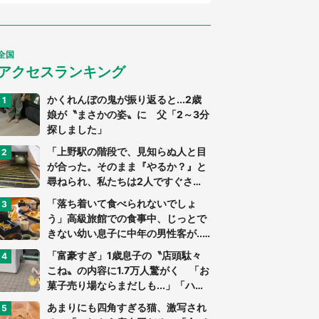
全国
アクセスランキング
かくれんぼの鬼が振り返ると...2歳
娘が〝まさかの姿〟に 父「2～3分
探しました」
「上野駅の階段で、見知らぬ人と目
が合った。そのまま『やるか？』と
尋ねられ、私たちは2人ですぐさ
ま...」（茨城県・70代男性）
「落ち着いて食べられないでしょ
う」高級旅館での食事中、じっとで
きない幼い息子に中年の男性客が...
（東京都・40代男性）
「富豪すぎ」1歳息子の〝店頭駄々
こね〟の内容に1.7万人驚がく 「お
菓子売り場ならまだしも...」「ハー
ドル高い」
あまりにも四角すぎる猫、激写され