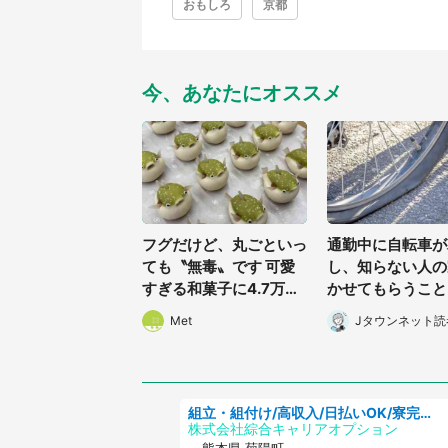
おもしろ
京都
今、あなたにオススメ
フグだけど、丸ごといっ
通勤中に自転車が
ても〝無毒〟です 可愛
し、知らない人の
すぎる和菓子に4.7万人
かせてもらうこと
夢中「ふぐぅ~」「職人
た私。帰りに取り
Met
Jタウンネット読
の技ですね」
と、なんと...(東
0代女性)
組立・組付け/高収入/日払いOK/寮完備/交替制/20・30・40代活躍中
株式会社綜合キャリアオプション