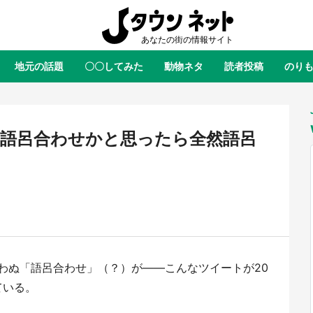
地元の話題
〇〇してみた
動物ネタ
読者投稿
のり
全国
全国
北海道
北海道
元
絶景
あの時はありがとう
物語がはじまる町へ
ふ
青森
岩手
宮城
秋田
東北
 語呂合わせかと思ったら全然語呂
茨城
栃木
群馬
埼玉
関東
新潟
山梨
長野
甲信越
岐阜
静岡
愛知
三重
東海
富山
石川
福井
北陸
滋賀
京都
大阪
兵庫
関西
わぬ「語呂合わせ」（？）が――こんなツイートが20
鳥取
島根
岡山
広島
中国
屋のひとりごと』の〝舞〟の世界
日向翔陽＆影山飛雄が笹かまを食
ている。
り込む 六本木ヒルズ展望台でコ
る！ アニメ『ハイキュー！！』
徳島
香川
愛媛
高知
四国
、本邦初公開の「猫猫像」も【8
舗「鐘崎」コラボで限定グッズも