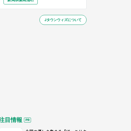
大分
宮崎
鹿児島
沖縄
～】
Jタウンウィズについて
する
注目情報