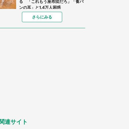
る 「これもう座布団だろ」「食パ
ンの耳」と1.4万人困惑
家に〝デカい蛾〟が居座り続けて3
さらにみる
日間...ビビり続けた住人 判明した
〝まさかの正体〟に14万人も困惑
「○○がない街に住んでいます」住
人の呟きに30万人驚がく 何が存在
しないか、あなたはわかる？
「閉所恐怖症の私は新幹線で大パニ
ック。隣席の青年に『手を繋いで』
とお願いしたら...」 体験談に8万
人感動
梅田の地下街でベビーカーを押しつ
つ迷う私に、見知らぬおじいさんが
わざわざ声をかけてきて（兵庫県・
30代女性）
「ゾワゾワする」「本当に気持ち悪
い」 道端でバグっちゃってた〝野
生の野菜〟に6.5万人戦慄
関連サイト