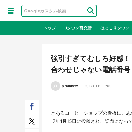
トップ
Jタウン研究所
ほっこりタウン
地域×二次
強引すぎてむしろ好感！
合わせじゃない電話番号
a rainbow
2017.01.19 17:00
とあるコーヒーショップの看板に、思
ラプラス・ダークネスが栃木県を征
『薬
17年1月15日に投稿され、話題になっ
服！？ 県公式プロモ動画で「聖地」
に入
が生産されてます【7／31～1／31】
ラボ