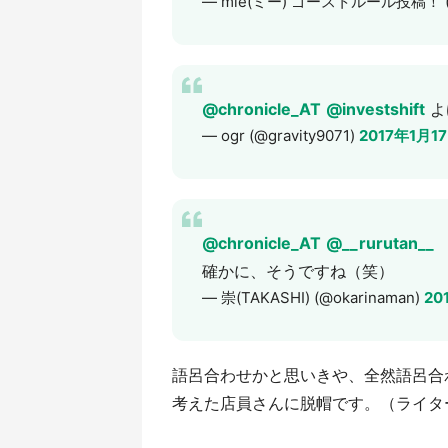
— mie(ミー) ゴーストルール投稿！ (@
@chronicle_AT
@investshift
よ
— ogr (@gravity9071)
2017年1月1
@chronicle_AT
@__rurutan__
確かに、そうですね（笑）
— 崇(TAKASHI) (@okarinaman)
20
語呂合わせかと思いきや、全然語呂
考えた店員さんに脱帽です。（ライター：a