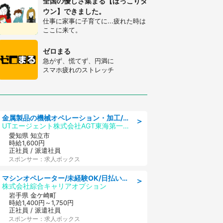
全国の優しさ集まる【ほっこりタ
ウン】できました。
仕事に家事に子育てに...疲れた時は
ここに来て。
ゼロまる
急がず、慌てず、円満に
スマホ疲れのストレッチ
金属製品の機械オペレーション・加工/寮完備/日払い/工場・製造
＞
UTエージェント株式会社AGT東海第一CU
愛知県 知立市
時給1,600円
正社員 / 派遣社員
スポンサー：求人ボックス
マシンオペレーター/未経験OK/日払いOK/寮完備/交替制/20・30・40代活躍中
＞
株式会社綜合キャリアオプション
岩手県 金ケ崎町
時給1,400円～1,750円
正社員 / 派遣社員
スポンサー：求人ボックス