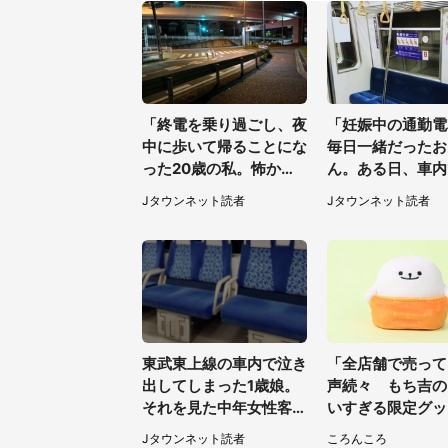
「終電を乗り過ごし、夜
「妊娠中の通勤電
中に歩いて帰ることにな
毎日一緒だったお
った20歳の私。怖かっ
ん。ある日、車内
たけど、信号待ちの車に
てたら後ろから...
Jタウンネット読者
Jタウンネット読者
道を尋ねたら...」（埼玉
県・60代女性）
東武東上線の車内で泣き
「全店舗で売って
出してしまった1歳娘。
声続々 もち吉の
それを見た中年女性客
いすぎる限定グッ
が、私たちの最寄り駅ま
熱視線→買えるの
Jタウンネット読者
ころんころ