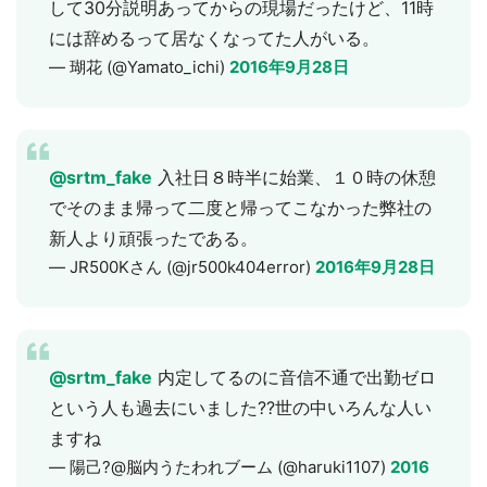
して30分説明あってからの現場だったけど、11時
には辞めるって居なくなってた人がいる。
— 瑚花 (@Yamato_ichi)
2016年9月28日
@srtm_fake
入社日８時半に始業、１０時の休憩
でそのまま帰って二度と帰ってこなかった弊社の
新人より頑張ったである。
— JR500Kさん (@jr500k404error)
2016年9月28日
@srtm_fake
内定してるのに音信不通で出勤ゼロ
という人も過去にいました??世の中いろんな人い
ますね
— 陽己?@脳内うたわれブーム (@haruki1107)
2016