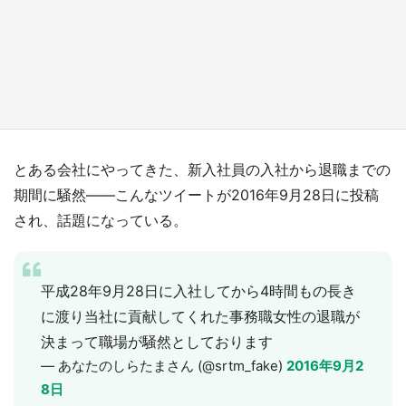
『小林さんちのメイドラゴン』と舞台のモデ
ル・越谷がコラボ 田んぼアートの見頃にあわ
せて企画続々【7／31～】
もっとみる
とある会社にやってきた、新入社員の入社から退職までの
期間に騒然――こんなツイートが2016年9月28日に投稿
され、話題になっている。
平成28年9月28日に入社してから4時間もの長き
に渡り当社に貢献してくれた事務職女性の退職が
決まって職場が騒然としております
— あなたのしらたまさん (@srtm_fake)
2016年9月2
8日