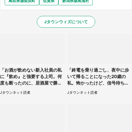
鳥取県湯梨浜町
佐賀県
新潟県粟島浦村
Jタウンウィズについて
「お酒が飲めない新入社員の私
「終電を乗り過ごし、夜中に歩
に『飲め』と強要する上司。何
いて帰ることになった20歳の
度も断ったのに、居酒屋で勝手
私。怖かったけど、信号待ちの
に...」（愛知県・40代女性）
車に道を尋ねたら...」（埼玉
Jタウンネット読者
Jタウンネット読者
県・60代女性）