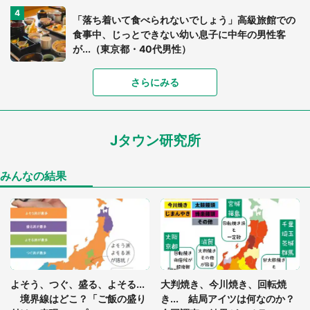
「落ち着いて食べられないでしょう」高級旅館での
食事中、じっとできない幼い息子に中年の男性客
が...（東京都・40代男性）
「富豪すぎ」1歳息子の〝店頭駄々こね〟の内容に1.
さらにみる
7万人驚がく 「お菓子売り場ならまだしも...」「ハ
ードル高い」
Jタウン研究所
あまりにも四角すぎる猫、激写される 「これもう
座布団だろ」「食パンの耳」と1.4万人困惑
みんなの結果
「閉所恐怖症の私は新幹線で大パニック。隣席の青
年に『手を繋いで』とお願いしたら...」 体験談に
8万人感動
「ゾワゾワする」「本当に気持ち悪い」 道端でバ
よそう、つぐ、盛る、よそる...
大判焼き、今川焼き、回転焼
グっちゃってた〝野生の野菜〟に6.5万人戦慄
境界線はどこ？「ご飯の盛り
き... 結局アイツは何なのか？