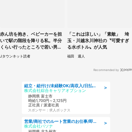
赤ん坊を抱き、ベビーカーを担
「これは涼しい」「素敵」 埼
いで駅の階段を降りる私。半分
玉・川越氷川神社の〝可愛すぎ
くらい行ったところで若い男性
る水ボトル〟が人気
が...（埼玉県・50代女性）
Jタウンネット読者
福田 週人
Recommended by
組立・組付け/未経験OK/高収入/日払いOK/交替制/20・30・40代活躍中
＞
株式会社綜合キャリアオプション
静岡県 富士市
時給1,700円～2,125円
正社員 / 派遣社員
スポンサー：求人ボックス
営業/商社でのルート営業のお仕事/即日勤務可/車通勤可/営業
＞
株式会社パソナ
福岡県 北九州市