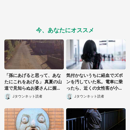
今、あなたにオススメ
「孫にあげると思って、あな
気付かないうちに経血でズボ
都道府選択
たにこれをあげる」 真夏の山
ンを汚していた私。電車に乗
道で見知らぬお婆さんに握ら
ったら、近くの女性客が小さ
されたもの(山口県・30代女
な声で(千葉県・10代女性)
Jタウンネット読者
Jタウンネット読者
性)