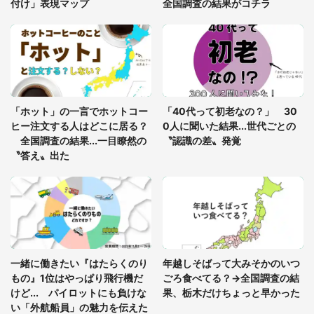
付け」表現マップ
全国調査の結果がコチラ
「○○がない街に住んでいます」住人の呟きに30万
人驚がく 何が存在しないか、あなたはわかる？
「修学旅行に途中参加する娘を送って行ったら、真
っ暗な道で遭難状態。なんとか見つけた民家に助け
「ホット」の一言でホットコー
「40代って初老なの？」 30
を求めると、住人の男性が...」
ヒー注文する人はどこに居る？
0人に聞いた結果...世代ごとの
全国調査の結果...一目瞭然の
〝認識の差〟発覚
〝答え〟出た
一緒に働きたい『はたらくのり
年越しそばって大みそかのいつ
もの』1位はやっぱり飛行機だ
ごろ食べてる？→全国調査の結
けど... パイロットにも負けな
果、栃木だけちょっと早かった
い「外航船員」の魅力を伝えた