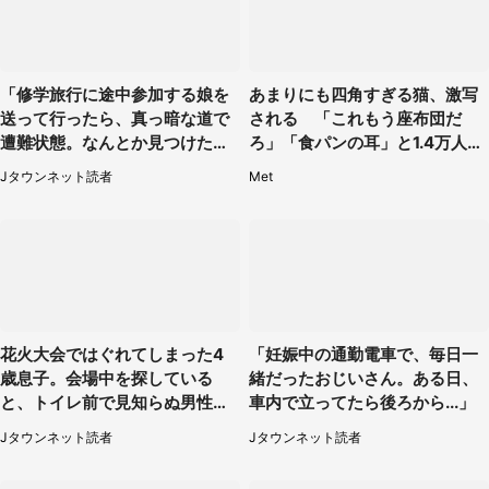
「修学旅行に途中参加する娘を
あまりにも四角すぎる猫、激写
送って行ったら、真っ暗な道で
される 「これもう座布団だ
遭難状態。なんとか見つけた民
ろ」「食パンの耳」と1.4万人困
家に助けを求めると、住人の男
惑
Jタウンネット読者
Met
性が...」
花火大会ではぐれてしまった4
「妊娠中の通勤電車で、毎日一
歳息子。会場中を探している
緒だったおじいさん。ある日、
と、トイレ前で見知らぬ男性に
車内で立ってたら後ろから...」
（東京都・女性）
Jタウンネット読者
Jタウンネット読者