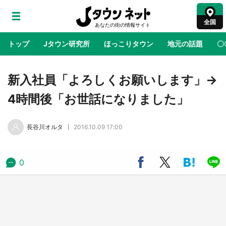
全国
トップ
Jタウン研究所
ほっこりタウン
地元の話題
〇
地域×二次元
絶景
あの時はありがとう
物語がはじ
新入社員「よろしくお願いします」→
4時間後「お世話になりました」
ラプラス・ダークネスが栃木県を征服！？ 県
公式プロモ動画で「聖地」が生産されてます
長谷川オルタ
2016.10.09 17:00
【7／31～1／31】
『薬屋のひとりごと』の〝舞〟の世界に入り込
0
む 六本木ヒルズ展望台でコラボ、本邦初公開
の「猫猫像」も【8／1～10／26】
日向翔陽＆影山飛雄が笹かまを食べる！ アニ
メ『ハイキュー！！』×老舗「鐘崎」コラボで
限定グッズも【8／1～31】