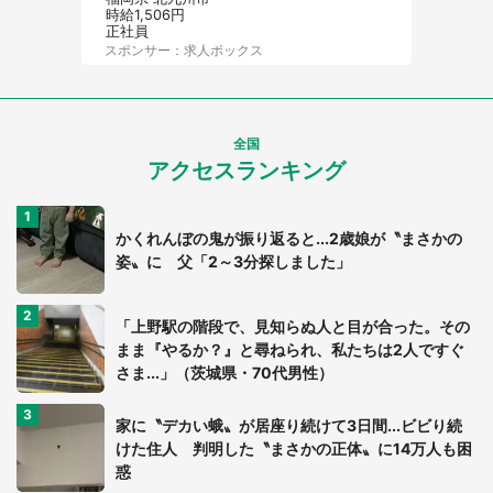
時給1,506円
正社員
スポンサー：求人ボックス
全国
アクセスランキング
かくれんぼの鬼が振り返ると...2歳娘が〝まさかの
姿〟に 父「2～3分探しました」
「上野駅の階段で、見知らぬ人と目が合った。その
まま『やるか？』と尋ねられ、私たちは2人ですぐ
さま...」（茨城県・70代男性）
家に〝デカい蛾〟が居座り続けて3日間...ビビり続
けた住人 判明した〝まさかの正体〟に14万人も困
惑