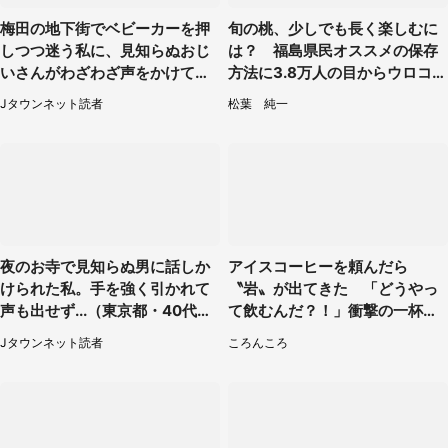
梅田の地下街でベビーカーを押
旬の桃、少しでも長く楽しむに
しつつ迷う私に、見知らぬおじ
は？ 福島県民オススメの保存
いさんがわざわざ声をかけてき
方法に3.8万人の目からウロコ
て（兵庫県・30代女性）
「全国民が知りたかった！」
Jタウンネット読者
松葉 純一
夜のお寺で見知らぬ男に話しか
アイスコーヒーを頼んだら
けられた私。手を強く引かれて
〝岩〟が出てきた 「どうやっ
声も出せず...（東京都・40代女
て飲むんだ？！」衝撃の一杯が
性）
話題
Jタウンネット読者
ころんころ