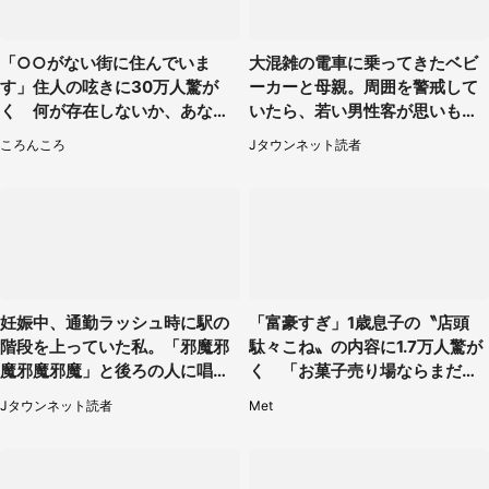
「○○がない街に住んでいま
大混雑の電車に乗ってきたベビ
す」住人の呟きに30万人驚が
ーカーと母親。周囲を警戒して
く 何が存在しないか、あなた
いたら、若い男性客が思いもよ
はわかる？
らぬ行動に（東京都・50代女
ころんころ
Jタウンネット読者
性）
妊娠中、通勤ラッシュ時に駅の
「富豪すぎ」1歳息子の〝店頭
階段を上っていた私。「邪魔邪
駄々こね〟の内容に1.7万人驚が
魔邪魔邪魔」と後ろの人に唱え
く 「お菓子売り場ならまだし
られて（神奈川県・30代女性）
も...」「ハードル高い」
Jタウンネット読者
Met