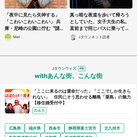
「夜中に見たら失神する」
真っ暗な夜道を歩いて帰ろう
「こわいこわいこわい」 兵
としていた、女子大生の私。
庫・尼崎の公園に佇む〝謎す
直前まで同じバスに乗ってた
ぎる顔〟に1.3万人戦慄
男性に声をかけられて(長野
Met
Jタウンネット読者
県・50代女性)
選択する
Jタウンウィズ
withあんな街、こんな街
「ここに来るのは運命だった」「ここでしか生きら
れない」 住民にそう思わせる離島「粟島」の魅力
【移住婚受付中】
西条市
広島県
福井県
西条市
静岡県富士宮市
北九州市