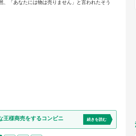
然、「あなたには物は売りません」と言われたそう
福岡
佐賀
長崎
熊本
九州
／1～10／26】
もっとみる
選択
な王様商売をするコンビニ
続きを読む