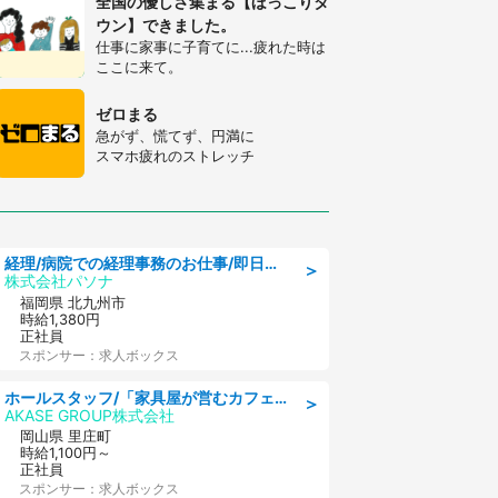
全国の優しさ集まる【ほっこりタ
ウン】できました。
仕事に家事に子育てに...疲れた時は
ここに来て。
ゼロまる
急がず、慌てず、円満に
スマホ疲れのストレッチ
経理/病院での経理事務のお仕事/即日勤務可/車通勤可/経理/一般事務
＞
株式会社パソナ
福岡県 北九州市
時給1,380円
正社員
スポンサー：求人ボックス
ホールスタッフ/「家具屋が営むカフェスタッフ!」週2日～OK!嬉しいまかない付き/岡山県/浅口郡里庄町
＞
AKASE GROUP株式会社
岡山県 里庄町
時給1,100円～
正社員
スポンサー：求人ボックス