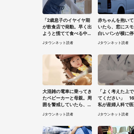
「2歳息子のイヤイヤ期
赤ちゃんを抱いて
が飲食店で発動。早く出
いたら、窓にスモ
ようと慌てて食べる中、
白いバンが横に停
店員がやってきて...」
怖。中からはヤン
Jタウンネット読者
Jタウンネット読者
（岡山県・40代女性）
うな男性が...（
県・40代女性）
大混雑の電車に乗ってき
「よく考えた上で
たベビーカーと母親。周
てください」 1
囲を警戒していたら、若
私が産婦人科で医
い男性客が思いもよらぬ
われた言葉
Jタウンネット読者
Jタウンネット読者
行動に（東京都・50代
女性）