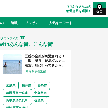
ココからあなたの
都道府県を選択！
全国
もの
連載
プレゼント
人気キーワード
Jタウンウィズ
withあんな街、こんな街
るさと納税
山形
福島
千葉
東京
神奈川
五感の全部が刺激される！
海、温泉、絶品グルメ...
湯梨浜町に行ってみたら、
魅力に溢れすぎてた件
鳥取県湯梨浜町
広島県
福井県
西条市
奈良
和歌山
静岡県富士宮市
北九州市
山口
世界
日向翔陽＆影山飛雄が笹かまを食べ
鳥取県湯梨浜町
佐賀県
でコ
る！ アニメ『ハイキュー！！』×老
【8
舗「鐘崎」コラボで限定グッズも【8
新潟県粟島浦村