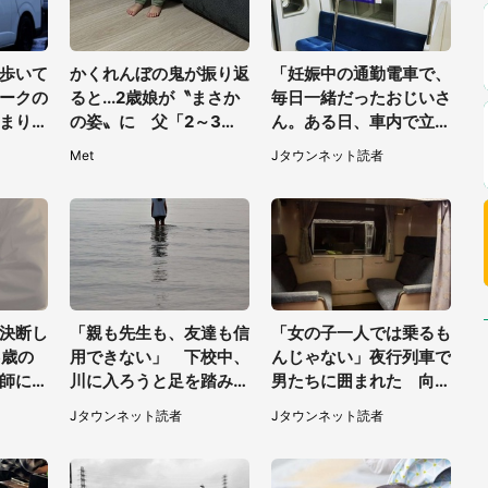
歩いて
かくれんぼの鬼が振り返
「妊娠中の通勤電車で、
ークの
ると...2歳娘が〝まさか
毎日一緒だったおじいさ
まり恐
の姿〟に 父「2～3分
ん。ある日、車内で立っ
チャそ
探しました」
てたら後ろから...」
Met
Jタウンネット読者
神奈川
決断し
「親も先生も、友達も信
「女の子一人では乗るも
6歳の
用できない」 下校中、
んじゃない」夜行列車で
師に言
川に入ろうと足を踏み出
男たちに囲まれた 向か
した女子高生と、彼女を
いの席に何かが投げられ
Jタウンネット読者
Jタウンネット読者
止めた予想外の存在
て（秋田県・60代女
性）