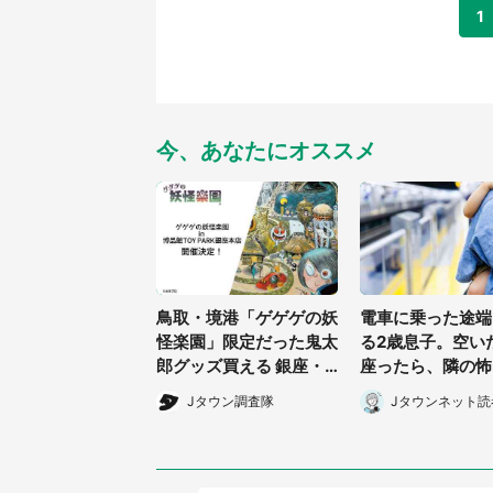
1
今、あなたにオススメ
鳥取・境港「ゲゲゲの妖
電車に乗った途端
怪楽園」限定だった鬼太
る2歳息子。空い
郎グッズ買える 銀座・
座ったら、隣の怖
博品館TOY PARKへ急げ
男性客が息子の帽
Jタウン調査隊
Jタウンネット読
【8/8~31】
を伸ばし(千葉県・
女性)