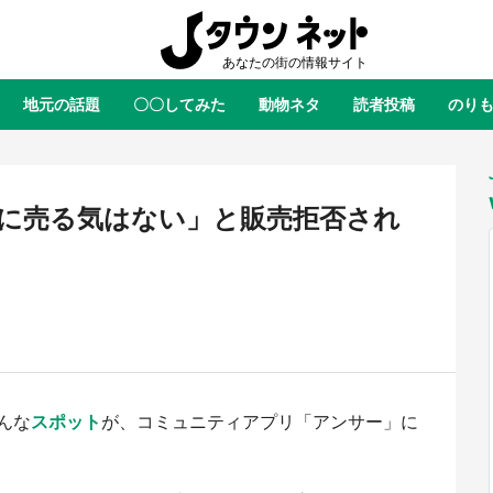
地元の話題
〇〇してみた
動物ネタ
読者投稿
のり
全国
全国
北海道
北海道
元
絶景
あの時はありがとう
物語がはじまる町へ
ふ
青森
岩手
宮城
秋田
東北
に売る気はない」と販売拒否され
茨城
栃木
群馬
埼玉
関東
新潟
山梨
長野
甲信越
岐阜
静岡
愛知
三重
東海
富山
石川
福井
北陸
滋賀
京都
大阪
兵庫
関西
んな
スポット
が、コミュニティアプリ「アンサー」に
鳥取
島根
岡山
広島
中国
ラス・ダークネスが栃木県を征
『薬屋のひとりごと』の〝舞〟の
？ 県公式プロモ動画で「聖地」
に入り込む 六本木ヒルズ展望台
徳島
香川
愛媛
高知
四国
産されてます【7／31～1／31】
ラボ、本邦初公開の「猫猫像」も