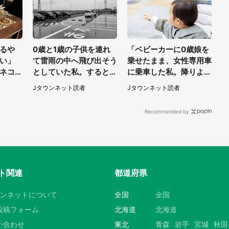
るや
0歳と1歳の子供を連れ
「ベビーカーに0歳娘を
たい」
て雷雨の中へ飛び出そう
乗せたまま、女性専用車
ネコハ
としていた私。すると突
に乗車した私。降りよう
茶店に
然、後ろから...（福岡
としたところで...」（大
Jタウンネット読者
Jタウンネット読者
県・30代女性）
阪府・30代女性）
Recommended by
ト関連
都道府県
ウンネットについて
全国
全国
投稿フォーム
北海道
北海道
い合わせ
東北
青森
岩手
宮城
秋田