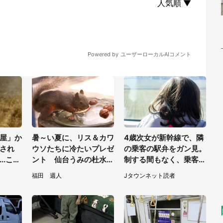
屋」か
暑～い夏に、リス＆カワ
4歳次女が新幹線で、隣
され
ウソたちに冷たいプレゼ
の乗客の駅弁をガン見。
..これ
ント 仙台うみの杜水族
制する間もなく、乗客が
く
館の企画がやさしい【7
ご飯を一口食べると（茨
福田 週人
Jタウンネット読者
／31～8／23】
城県・50代女性）