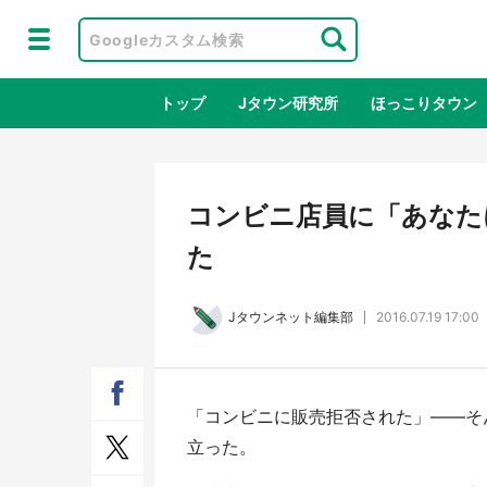
トップ
Jタウン研究所
ほっこりタウン
地域×二次
コンビニ店員に「あなた
た
Jタウンネット編集部
2016.07.19 17:00
「コンビニに販売拒否された」――そ
鳥取・境港「ゲゲゲの妖怪楽園」限定
ラプ
立った。
だった鬼太郎グッズ買える 銀座・博
服！
品館TOY PARKへ急げ【8／8～31】
が生