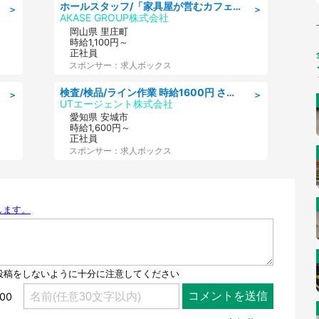
ホールスタッフ/「家具屋が営むカフェスタッフ!」週2日～OK!嬉しいまかない付き/岡山県/浅口郡里庄町
＞
＞
AKASE GROUP株式会社
岡山県 里庄町
時給1,100円～
正社員
スポンサー：求人ボックス
検査/検品/ライン作業 時給1600円 さら半年ごとに時給50円UP 検品·検査
＞
＞
UTエージェント株式会社
愛知県 安城市
時給1,600円～
正社員
スポンサー：求人ボックス