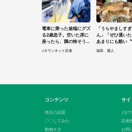
電車に乗った途端にグズ
「うらやましすぎ
る2歳息子。空いた席に
ん」「ぜひ通い
座ったら、隣の怖そうな
あまりにも酷い〝
男性客が息子の帽子に手
ラ〟受けられる喫
Jタウンネット読者
福田 週人
を伸ばし（千葉県・40
5.3万人驚がく
代女性）
コンテンツ
サイ
地元の話題
Jタ
〇〇してみた
読者
動物ネタ
お問