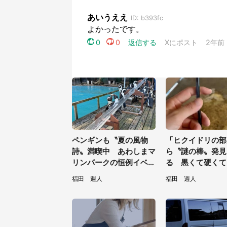
ペンギンも〝夏の風物
「ヒクイドリの部
詩〟満喫中 あわしまマ
ら〝謎の棒〟発見
リンパークの恒例イベン
る 黒くて硬くて.
トに2.2万興奮「ずっと
は何？動物園に聞
福田 週人
福田 週人
見てたい」