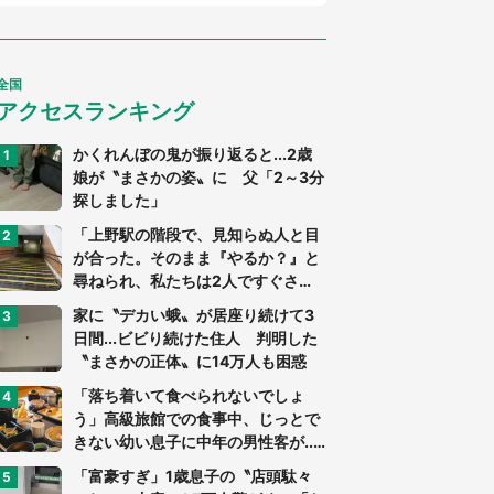
全国
アクセスランキング
かくれんぼの鬼が振り返ると...2歳
娘が〝まさかの姿〟に 父「2～3分
探しました」
「上野駅の階段で、見知らぬ人と目
が合った。そのまま『やるか？』と
尋ねられ、私たちは2人ですぐさ
ま...」（茨城県・70代男性）
家に〝デカい蛾〟が居座り続けて3
日間...ビビり続けた住人 判明した
〝まさかの正体〟に14万人も困惑
「落ち着いて食べられないでしょ
う」高級旅館での食事中、じっとで
きない幼い息子に中年の男性客が...
（東京都・40代男性）
「富豪すぎ」1歳息子の〝店頭駄々