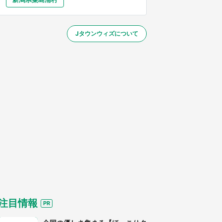
大分
宮崎
鹿児島
沖縄
／1～31】
Jタウンウィズについて
する
注目情報