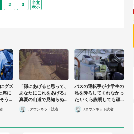
全文
2
3
表示
にグズ
「孫にあげると思って、
バスの運転手が小学生の
た席に
あなたにこれをあげる」
私を降ろしてくれなかっ
そうな
真夏の山道で見知らぬお
た いくら説明しても頑
子に手
婆さんに握らされたもの
なな態度で止められ(北
者
Jタウンネット読者
Jタウンネット読者
40代
(山口県・30代女性)
海道・50代女性)