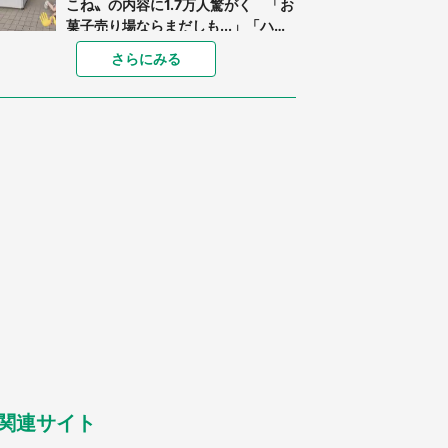
こね〟の内容に1.7万人驚がく 「お
菓子売り場ならまだしも...」「ハー
ドル高い」
「閉所恐怖症の私は新幹線で大パニ
さらにみる
ック。隣席の青年に『手を繋いで』
とお願いしたら...」 体験談に8万
人感動
「ゾワゾワする」「本当に気持ち悪
い」 道端でバグっちゃってた〝野
生の野菜〟に6.5万人戦慄
あまりにも四角すぎる猫、激写され
る 「これもう座布団だろ」「食パ
ンの耳」と1.4万人困惑
「修学旅行に途中参加する娘を送っ
て行ったら、真っ暗な道で遭難状
態。なんとか見つけた民家に助けを
求めると、住人の男性が...」
「孫にあげると思って、あなたにこ
れをあげる」 真夏の山道で見知ら
ぬお婆さんに握らされたもの（山口
県・30代女性）
関連サイト