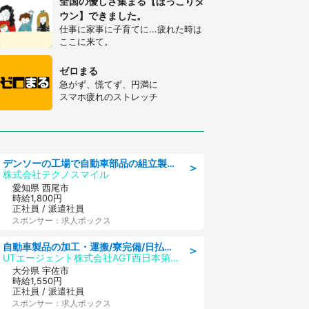
全国の優しさ集まる【ほっこりタ
ウン】できました。
仕事に家事に子育てに...疲れた時は
ここに来て。
ゼロまる
急がず、慌てず、円満に
スマホ疲れのストレッチ
デンソーの工場で自動車部品の組立製造/denso aichi
＞
株式会社テクノスマイル
愛知県 西尾市
時給1,800円
正社員 / 派遣社員
スポンサー：求人ボックス
自動車製品の加工・運搬/寮完備/日払い/工場・製造
＞
UTエージェント株式会社AGT西日本第二CU
大分県 宇佐市
時給1,550円
正社員 / 派遣社員
スポンサー：求人ボックス