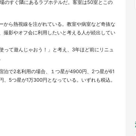
馬場のすぐ隣にあるラブホテルだ。客室は50室とこの
福岡
佐賀
長崎
熊本
～10／26】
九州
／1～31】
もっとみる
選択
ーから熱視線を注がれている。教室や病室など奇抜な
、撮影やオフ会に利用したいと考える人が続出してい
を使って遊んじゃおう！」と考え、3年ほど前にリニュ
。
泊で2名利用の場合、１つ星が4900円、2つ星が61
00円、5つ星が1万300円となっている。いずれも税込。