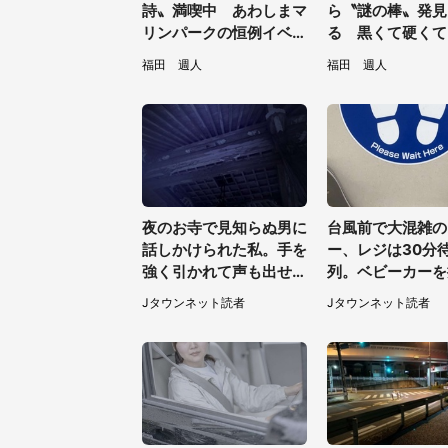
詩〟満喫中 あわしまマ
ら〝謎の棒〟発見
リンパークの恒例イベン
る 黒くて硬くて.
トに2.2万興奮「ずっと
は何？動物園に聞
福田 週人
福田 週人
見てたい」
夜のお寺で見知らぬ男に
台風前で大混雑の
話しかけられた私。手を
ー、レジは30分
強く引かれて声も出せ
列。ベビーカーを
ず...（東京都・40代女
が並んでいると、
Jタウンネット読者
Jタウンネット読者
性）
性客が...