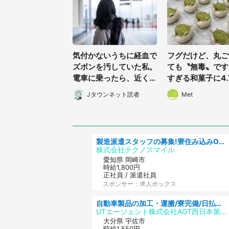
気付かないうちに経血で
フグだけど、丸ご
ズボンを汚していた私。
ても〝無毒〟です
電車に乗ったら、近くの
すぎる和菓子に4.
女性客が小さな声で(千
夢中「ふぐぅ~」
Jタウンネット読者
Met
葉県・10代女性)
の技ですね」
製造派遣スタッフの募集!寮住み込みOK!カーエアコンの検査業務 denso aichi
株式会社テクノスマイル
愛知県 岡崎市
時給1,800円
正社員 / 派遣社員
スポンサー：求人ボックス
自動車製品の加工・運搬/寮完備/日払い/工場・製造
UTエージェント株式会社AGT西日本第二CU
大分県 宇佐市
時給1,550円