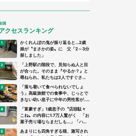
全国
アクセスランキング
かくれんぼの鬼が振り返ると...2歳
娘が〝まさかの姿〟に 父「2～3分
探しました」
「上野駅の階段で、見知らぬ人と目
が合った。そのまま『やるか？』と
尋ねられ、私たちは2人ですぐさ
ま...」（茨城県・70代男性）
「落ち着いて食べられないでしょ
う」高級旅館での食事中、じっとで
きない幼い息子に中年の男性客が...
（東京都・40代男性）
「富豪すぎ」1歳息子の〝店頭駄々
こね〟の内容に1.7万人驚がく 「お
菓子売り場ならまだしも...」「ハー
ドル高い」
あまりにも四角すぎる猫、激写され