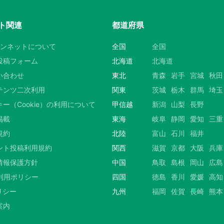
ト関連
都道府県
ウンネットについて
全国
全国
投稿フォーム
北海道
北海道
い合わせ
東北
青森
岩手
宮城
秋田
テンツ二次利用
関東
茨城
栃木
群馬
埼玉
ー（Cookie）の利用について
甲信越
新潟
山梨
長野
掲載
東海
岐阜
静岡
愛知
三重
規約
北陸
富山
石川
福井
ント投稿利用規約
関西
滋賀
京都
大阪
兵庫
情報保護方針
中国
鳥取
島根
岡山
広島
S利用ポリシー
四国
徳島
香川
愛媛
高知
リシー
九州
福岡
佐賀
長崎
熊本
案内