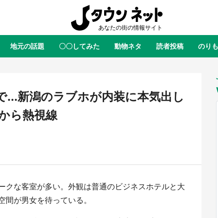
地元の話題
〇〇してみた
動物ネタ
読者投稿
のり
全国
全国
北海道
北海道
元
絶景
あの時はありがとう
物語がはじまる町へ
ふ
青森
岩手
宮城
秋田
東北
...新潟のラブホが内装に本気出し
茨城
栃木
群馬
埼玉
関東
から熱視線
新潟
山梨
長野
甲信越
岐阜
静岡
愛知
三重
東海
富山
石川
福井
北陸
滋賀
京都
大阪
兵庫
関西
ークな客室が多い。外観は普通のビジネスホテルと大
鳥取
島根
岡山
広島
中国
屋のひとりごと』の〝舞〟の世界
日向翔陽＆影山飛雄が笹かまを食
空間が男女を待っている。
り込む 六本木ヒルズ展望台でコ
る！ アニメ『ハイキュー！！』
徳島
香川
愛媛
高知
四国
、本邦初公開の「猫猫像」も【8
舗「鐘崎」コラボで限定グッズも