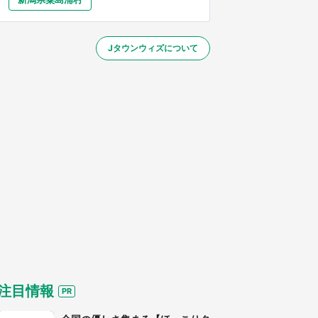
大分
宮崎
鹿児島
沖縄
～】
Jタウンウィズについて
する
注目情報