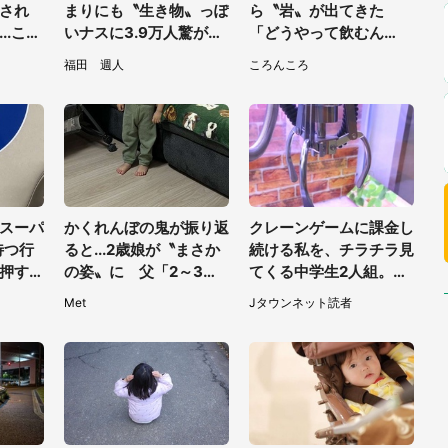
され
まりにも〝生き物〟っぽ
ら〝岩〟が出てきた
..これ
いナスに3.9万人驚がく
「どうやって飲むん
く
「そのまま精霊馬に使え
だ？！」衝撃の一杯が話
福田 週人
ころんころ
そう」
題
スーパ
かくれんぼの鬼が振り返
クレーンゲームに課金し
待つ行
ると...2歳娘が〝まさか
続ける私を、チラチラ見
押す私
の姿〟に 父「2～3分
てくる中学生2人組。諦
前の男
探しました」
めてその台から退くと、
Met
Jタウンネット読者
後ろから声が（東京都・
40代女性）