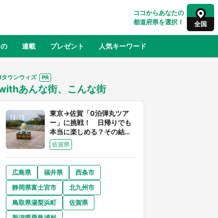
ココからあなたの
都道府県を選択！
全国
もの
連載
プレゼント
人気キーワード
Jタウンウィズ
withあんな街、こんな街
るさと納税
山形
福島
千葉
東京
神奈川
東京→佐賀「0泊弾丸ツア
ー」に挑戦！ 日帰りでも
本当に楽しめる？その結果
は...
佐賀県
広島県
福井県
西条市
奈良
和歌山
静岡県富士宮市
北九州市
山口
べ
『小林さんちのメイドラゴン』と舞台
鳥取県湯梨浜町
佐賀県
×老
のモデル・越谷がコラボ 田んぼアー
【8
トの見頃にあわせて企画続々【7／31
新潟県粟島浦村