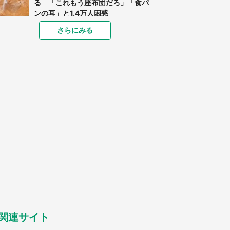
る 「これもう座布団だろ」「食パ
ンの耳」と1.4万人困惑
家に〝デカい蛾〟が居座り続けて3
さらにみる
日間...ビビり続けた住人 判明した
〝まさかの正体〟に14万人も困惑
「○○がない街に住んでいます」住
人の呟きに30万人驚がく 何が存在
しないか、あなたはわかる？
「閉所恐怖症の私は新幹線で大パニ
ック。隣席の青年に『手を繋いで』
とお願いしたら...」 体験談に8万
人感動
梅田の地下街でベビーカーを押しつ
つ迷う私に、見知らぬおじいさんが
わざわざ声をかけてきて（兵庫県・
30代女性）
「ゾワゾワする」「本当に気持ち悪
い」 道端でバグっちゃってた〝野
生の野菜〟に6.5万人戦慄
関連サイト