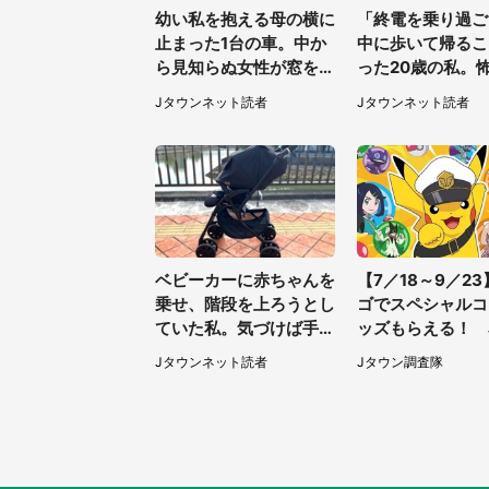
幼い私を抱える母の横に
「終電を乗り過ご
止まった1台の車。中か
中に歩いて帰るこ
ら見知らぬ女性が窓を開
った20歳の私。
けて...（東京都・40代
たけど、信号待ち
Jタウンネット読者
Jタウンネット読者
男性）
道を尋ねたら...
県・60代女性）
ベビーカーに赤ちゃんを
【7／18～9／2
乗せ、階段を上ろうとし
ゴでスペシャルコ
ていた私。気づけば手か
ッズもらえる！ 
らベビーカーが消えてい
ケモンスタンプラ
Jタウンネット読者
Jタウン調査隊
て（神奈川県・60代女
026
性）