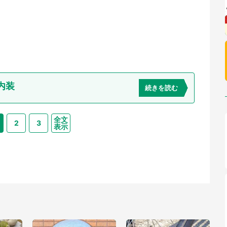
内装
続きを読む
全文
2
3
表示