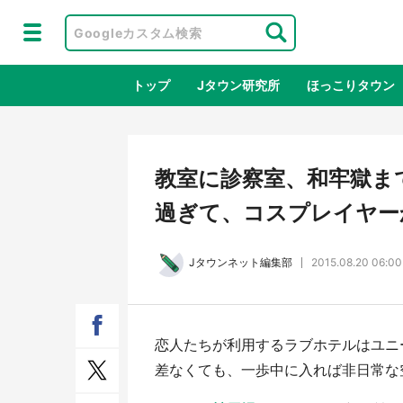
トップ
Jタウン研究所
ほっこりタウン
地域×二次
教室に診察室、和牢獄まで
過ぎて、コスプレイヤー
Jタウンネット編集部
2015.08.20 06:00
恋人たちが利用するラブホテルはユニ
ラプラス・ダークネスが栃木県を征
『薬
差なくても、一歩中に入れば非日常な
服！？ 県公式プロモ動画で「聖地」
に入
が生産されてます【7／31～1／31】
ラボ