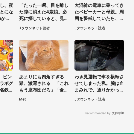
し、夜
「たった一瞬、目を離し
大混雑の電車に乗ってき
とにな
た隙に消えた4歳娘。必
たベビーカーと母親。周
怖かっ
死に探していると、見知
囲を警戒していたら、若
の車に
らぬ女性が」（兵庫県・
い男性客が思いもよらぬ
Jタウンネット読者
Jタウンネット読者
」（埼玉
40代女性）
行動に（東京都・50代
女性）
3】ビン
あまりにも四角すぎる
わき見運転で車を横転さ
ラボグ
猫、激写される 「これ
せてしまった私。腕は血
名鉄ポ
もう座布団だろ」「食パ
まみれで、通りかかった
リー2
ンの耳」と1.4万人困惑
トラックは通り過ぎてい
Met
Jタウンネット読者
き...（福岡県・30代女
性）
Recommended by