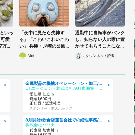
といっ
「夜中に見たら失神す
通勤中に自転車がパンク
 可愛
る」「こわいこわいこわ
し、知らない人の家に置
7万人
い」 兵庫・尼崎の公園
かせてもらうことになっ
「職人
に佇む〝謎すぎる顔〟に
た私。帰りに取りに行く
Met
Jタウンネット読者
1.3万人戦慄
と、なんと...(東京都・4
0代女性)
金属製品の機械オペレーション・加工/寮完備/日払い/工場・製造
＞
＞
UTエージェント株式会社AGT東海第一CU
愛知県 知立市
時給1,600円
正社員 / 派遣社員
スポンサー：求人ボックス
8月開始/飲食店運営会社での経理事務/即日勤務可/車通勤可/経理/一般事務
＞
＞
株式会社パソナ
兵庫県 加古川市
時給1,550円