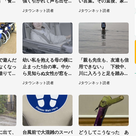
」「食パ
強く引かれて声も出せ
い言葉。その直後、家の
万人困惑
ず...（東京都・40代女
テーブルの上で見つけた
Jタウンネット読者
Jタウンネット読者
性）
ものは（福岡県・30代
女性）
で遊んだ
幼い私を抱える母の横に
「親も先生も、友達も信
なくなっ
止まった1台の車。中か
用できない」 下校中、
借りて帰
ら見知らぬ女性が窓を開
川に入ろうと足を踏み出
ろでキャ
けて...（東京都・40代
した女子高生と、彼女を
Jタウンネット読者
Jタウンネット読者
女性）
男性）
止めた予想外の存在
に出て、
台風前で大混雑のスーパ
どうしてこうなった あ