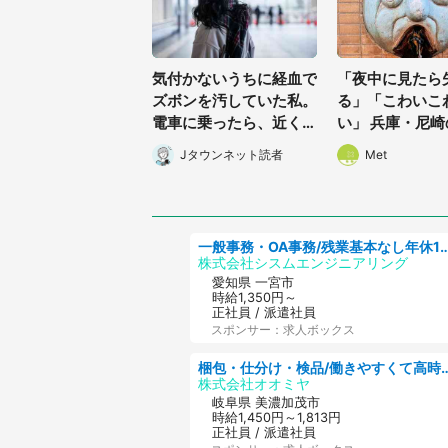
気付かないうちに経血で
「夜中に見たら
ズボンを汚していた私。
る」「こわいこ
電車に乗ったら、近くの
い」 兵庫・尼
女性客が小さな声で(千
に佇む〝謎すぎ
Jタウンネット読者
Met
葉県・10代女性)
1.3万人戦慄
一般事務・OA事務/残業基本なし年休130日社保
株式会社シスムエンジニアリング
愛知県 一宮市
時給1,350円～
正社員 / 派遣社員
スポンサー：求人ボックス
梱包・仕分け・検品/働きやすくて高時給の仕分
株式会社オオミヤ
岐阜県 美濃加茂市
時給1,450円～1,813円
正社員 / 派遣社員