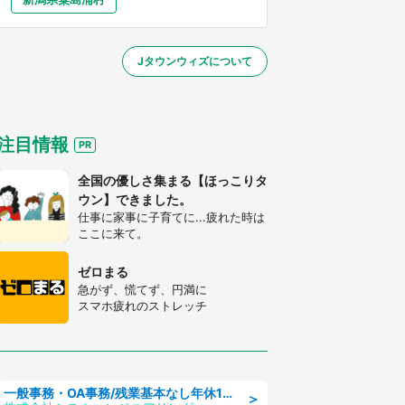
大分
宮崎
鹿児島
沖縄
～】
Jタウンウィズについて
する
注目情報
全国の優しさ集まる【ほっこりタ
ウン】できました。
仕事に家事に子育てに...疲れた時は
ここに来て。
ゼロまる
急がず、慌てず、円満に
スマホ疲れのストレッチ
一般事務・OA事務/残業基本なし年休130日社保完備の一般・調達事務
＞