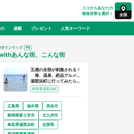
ココからあなたの
都道府県を選択！
全国
もの
連載
プレゼント
人気キーワード
Jタウンウィズ
withあんな街、こんな街
るさと納税
山形
福島
千葉
東京
神奈川
五感の全部が刺激される！
海、温泉、絶品グルメ...
湯梨浜町に行ってみたら、
魅力に溢れすぎてた件
鳥取県湯梨浜町
広島県
福井県
西条市
奈良
和歌山
静岡県富士宮市
北九州市
山口
べ
『小林さんちのメイドラゴン』と舞台
鳥取県湯梨浜町
佐賀県
×老
のモデル・越谷がコラボ 田んぼアー
【8
トの見頃にあわせて企画続々【7／31
新潟県粟島浦村