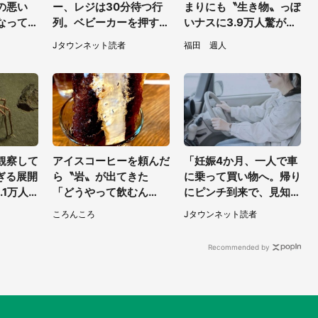
の悪い
ー、レジは30分待つ行
まりにも〝生き物〟っぽ
なって助
列。ベビーカーを押す私
いナスに3.9万人驚がく
の名前も
が並んでいると、前の男
「そのまま精霊馬に使え
Jタウンネット読者
福田 週人
性客が...
そう」
観察して
アイスコーヒーを頼んだ
「妊娠4か月、一人で車
ぎる展開
ら〝岩〟が出てきた
に乗って買い物へ。帰り
.1万人
「どうやって飲むん
にピンチ到来で、見知ら
るみた
だ？！」衝撃の一杯が話
ぬ2人の男性が私の車
ころんころ
Jタウンネット読者
題
を...」（30代女性）
Recommended by