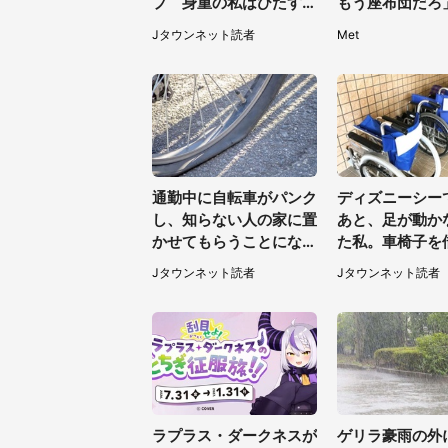
プ 身重の私はひたすら
もう座布団だろ
我慢、男女二人はジュー
ンの耳」と1.4
Jタウンネット読者
Met
スを買ってきて（50代
女性）
通勤中に自転車がパンク
ディズニーシー
し、知らない人の家に置
あと、足が動か
かせてもらうことになっ
た私。車椅子を
た私。帰りに取りに行く
ろうとしたとこ
Jタウンネット読者
Jタウンネット読者
と、なんと...（東京都・
ストが（60代
40代女性）
ラプラス・ダークネスが
ゲリラ豪雨の外