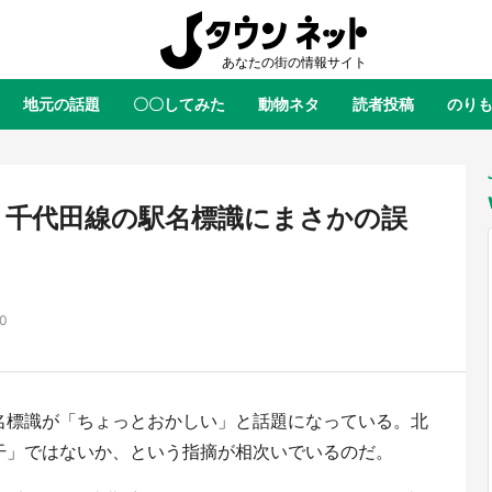
地元の話題
〇〇してみた
動物ネタ
読者投稿
のり
全国
全国
北海道
北海道
元
絶景
あの時はありがとう
物語がはじまる町へ
ふ
青森
岩手
宮城
秋田
東北
 千代田線の駅名標識にまさかの誤
茨城
栃木
群馬
埼玉
関東
新潟
山梨
長野
甲信越
00
岐阜
静岡
愛知
三重
東海
富山
石川
福井
北陸
滋賀
京都
大阪
兵庫
関西
名標識が「ちょっとおかしい」と話題になっている。北
鳥取
島根
岡山
広島
中国
屋のひとりごと』の〝舞〟の世界
日向翔陽＆影山飛雄が笹かまを食
干」ではないか、という指摘が相次いでいるのだ。
り込む 六本木ヒルズ展望台でコ
る！ アニメ『ハイキュー！！』
徳島
香川
愛媛
高知
四国
、本邦初公開の「猫猫像」も【8
舗「鐘崎」コラボで限定グッズも