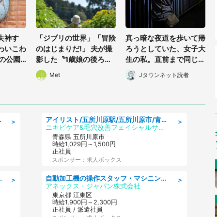
失神す
「ジブリの世界」「冒険
真っ暗な夜道を歩いて帰
わいこわ
のはじまりだ!」 夫が撮
ろうとしていた、女子大
崎の公園
影した〝1歳娘の後ろ
生の私。直前まで同じバ
る顔〟に
姿〟が良すぎて...4.8万
スに乗ってた男性に声を
Met
Jタウンネット読者
人感激
かけられて(長野県・50
代女性)
完備の一般・調達事務
アイリスト/五所川原駅/五所川原市/青森県
＞
＞
ニキビケア&毛穴改善フェイシャルサロン BELDAD
青森県 五所川原市
時給1,029円～1,500円
正社員
スポンサー：求人ボックス
け作業長期休暇充実/残業なし
自動加工機の操作スタッフ・マシニングセンタ/工業系卒歓迎/未経験OK/ブランクOK/学歴不問/交通費支給
＞
＞
アネックス・ジャパン株式会社
東京都 江東区
時給1,900円～2,300円
正社員 / 派遣社員