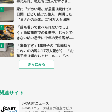
尋ねられ、私たちは2人ですぐさ
ま...」（茨城県・70代男性）
家に〝デカい蛾〟が居座り続けて3
日間...ビビり続けた住人 判明した
〝まさかの正体〟に14万人も困惑
「落ち着いて食べられないでしょ
う」高級旅館での食事中、じっとで
きない幼い息子に中年の男性客が...
（東京都・40代男性）
「富豪すぎ」1歳息子の〝店頭駄々
こね〟の内容に1.7万人驚がく 「お
菓子売り場ならまだしも...」「ハー
ドル高い」
あまりにも四角すぎる猫、激写され
さらにみる
る 「これもう座布団だろ」「食パ
ンの耳」と1.4万人困惑
「閉所恐怖症の私は新幹線で大パニ
ック。隣席の青年に『手を繋いで』
関連サイト
とお願いしたら...」 体験談に8万
人感動
「ゾワゾワする」「本当に気持ち悪
J-CASTニュース
い」 道端でバグっちゃってた〝野
J-CASTニュース独自の視点でビジ
生の野菜〟に6.5万人戦慄