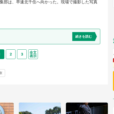
編集部は、早速北千住へ向かった。現場で撮影した写真
福岡
佐賀
長崎
熊本
～10／26】
九州
／1～31】
もっとみる
選択
続きを読む
全文
1
2
3
表示
京