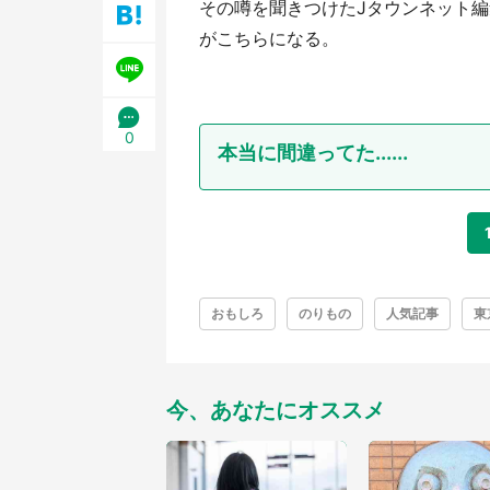
その噂を聞きつけたJタウンネット
／1
がこちらになる。
0
本当に間違ってた......
おもしろ
のりもの
人気記事
東
今、あなたにオススメ