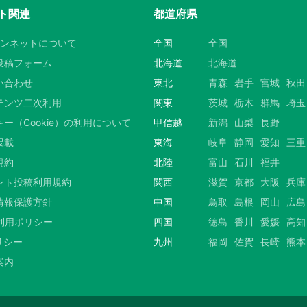
ト関連
都道府県
ウンネットについて
全国
全国
投稿フォーム
北海道
北海道
い合わせ
東北
青森
岩手
宮城
秋田
テンツ二次利用
関東
茨城
栃木
群馬
埼玉
ー（Cookie）の利用について
甲信越
新潟
山梨
長野
掲載
東海
岐阜
静岡
愛知
三重
規約
北陸
富山
石川
福井
ント投稿利用規約
関西
滋賀
京都
大阪
兵庫
情報保護方針
中国
鳥取
島根
岡山
広島
S利用ポリシー
四国
徳島
香川
愛媛
高知
リシー
九州
福岡
佐賀
長崎
熊本
案内