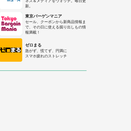
ネス＆メディアをウォッチ。毎日更
新。
「○○がない街に住んでいます」住
人の呟きに30万人驚がく 何が存在
東京バーゲンマニア
しないか、あなたはわかる？
セール、クーポンから新商品情報ま
で、その日に使える掘り出しもの情
「修学旅行に途中参加する娘を送っ
報満載！
て行ったら、真っ暗な道で遭難状
態。なんとか見つけた民家に助けを
ゼロまる
求めると、住人の男性が...」
急がず、慌てず、円満に
スマホ疲れのストレッチ