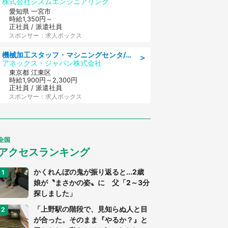
株式会社シスムエンジニアリング
愛知県 一宮市
時給1,350円～
正社員 / 派遣社員
スポンサー：求人ボックス
機械加工スタッフ・マシニングセンタ/工業系卒歓迎/未経験OK/男女活躍/土日祝休みあり/定年なし
＞
アネックス・ジャパン株式会社
東京都 江東区
時給1,900円～2,300円
正社員 / 派遣社員
スポンサー：求人ボックス
全国
アクセスランキング
かくれんぼの鬼が振り返ると...2歳
娘が〝まさかの姿〟に 父「2～3分
探しました」
「上野駅の階段で、見知らぬ人と目
が合った。そのまま『やるか？』と