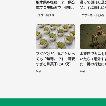
栃木県を征服！？ 県公
滑って倒れた足
式プロモ動画で「聖地」
父。ずぶ濡れに
が生産されてます【7／
けてくれた恩人
Jタウン調査隊
Jタウンネット読者
31～1／31】
聞かず...
フグだけど、丸ごといっ
水族館でカニを
ても〝無毒〟です 可愛
いたら→意外す
すぎる和菓子に4.7万人
に 謎の行動に1
夢中「ふぐぅ～」「職人
仰天「自慢して
Met
Met
の技ですね」
い」