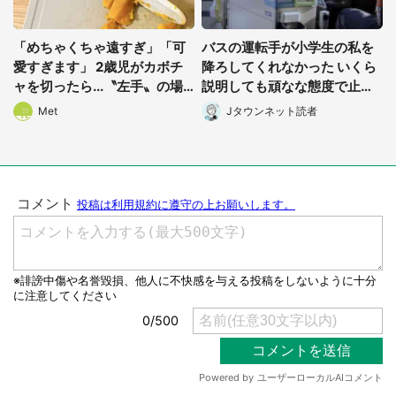
「めちゃくちゃ遠すぎ」「可
バスの運転手が小学生の私を
愛すぎます」 2歳児がカボチ
降ろしてくれなかった いくら
ャを切ったら...〝左手〟の場
説明しても頑なな態度で止め
所に5.3万人もん絶
られ(北海道・50代女性)
Met
Jタウンネット読者