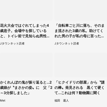
花火大会ではぐれてしまった4
「自転車ごと川に落ち、そのま
歳息子。会場中を探している
ま流された3歳の私。助けてく
と、トイレ前で見知らぬ男性に
れた男の子が私の母に言ったの
（東京都・女性）
は...」（千葉県・20代女性）
Jタウンネット読者
Jタウンネット読者
かくれんぼの鬼が振り返ると...2
「ヒクイドリの部屋」から〝謎
歳娘が〝まさかの姿〟に 父「2
の棒〟発見される 黒くて硬く
～3分探しました」
て...これは何？動物園に聞く
Met
福田 週人