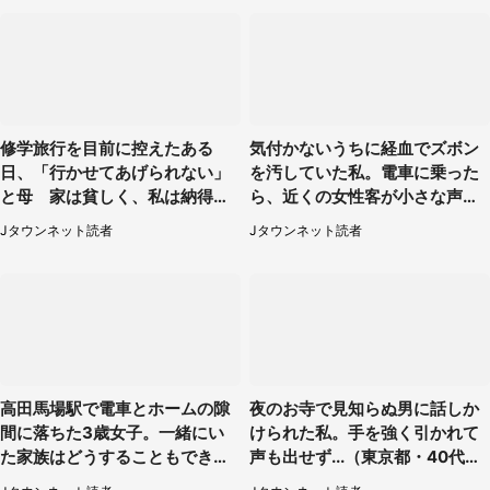
修学旅行を目前に控えたある
気付かないうちに経血でズボン
日、「行かせてあげられない」
を汚していた私。電車に乗った
と母 家は貧しく、私は納得し
ら、近くの女性客が小さな声で
たけれど...（北海道・70代以上
（千葉県・10代女性）
Jタウンネット読者
Jタウンネット読者
女性）
高田馬場駅で電車とホームの隙
夜のお寺で見知らぬ男に話しか
間に落ちた3歳女子。一緒にい
けられた私。手を強く引かれて
た家族はどうすることもできな
声も出せず...（東京都・40代女
くて...（埼玉県・50代女性）
性）