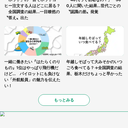
ヒー注文する人はどこに居る？
0人に聞いた結果...世代ごとの
全国調査の結果...一目瞭然の
〝認識の差〟発覚
〝答え〟出た
一緒に働きたい『はたらくのり
年越しそばって大みそかのいつ
もの』1位はやっぱり飛行機だ
ごろ食べてる？→全国調査の結
けど... パイロットにも負けな
果、栃木だけちょっと早かった
い「外航船員」の魅力を伝えた
い！
もっとみる