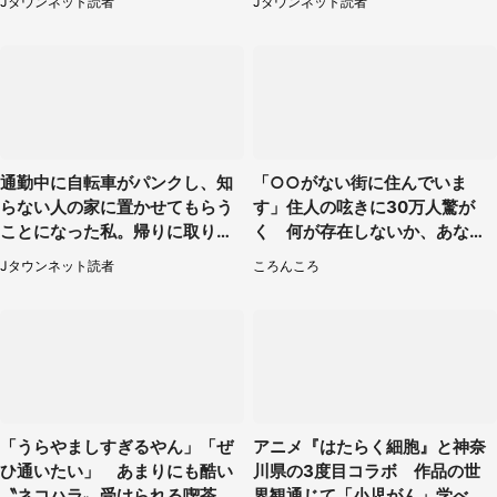
Jタウンネット読者
Jタウンネット読者
通勤中に自転車がパンクし、知
「○○がない街に住んでいま
らない人の家に置かせてもらう
す」住人の呟きに30万人驚が
ことになった私。帰りに取りに
く 何が存在しないか、あなた
行くと、なんと...（東京都・40
はわかる？
Jタウンネット読者
ころんころ
代女性）
「うらやましすぎるやん」「ぜ
アニメ『はたらく細胞』と神奈
ひ通いたい」 あまりにも酷い
川県の3度目コラボ 作品の世
〝ネコハラ〟受けられる喫茶店
界観通じて「小児がん」学べる