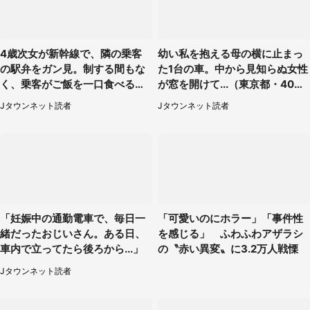
4歳次女が新幹線で、隣の乗客
幼い私を抱える母の横に止まっ
の駅弁をガン見。制する間もな
た1台の車。中から見知らぬ女性
く、乗客がご飯を一口食べると
が窓を開けて...（東京都・40代
（茨城県・50代女性）
男性）
Jタウンネット読者
Jタウンネット読者
「妊娠中の通勤電車で、毎日一
「可愛いのにホラー」「事件性
緒だったおじいさん。ある日、
を感じる」 ふわふわアザラシ
車内で立ってたら後ろから...」
の〝赤い異変〟に3.2万人戦慄
Jタウンネット読者