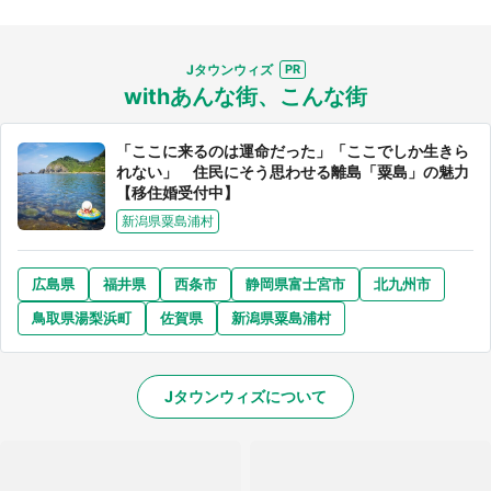
Jタウンウィズ
withあんな街、こんな街
「ここに来るのは運命だった」「ここでしか生きら
れない」 住民にそう思わせる離島「粟島」の魅力
【移住婚受付中】
新潟県粟島浦村
広島県
福井県
西条市
静岡県富士宮市
北九州市
鳥取県湯梨浜町
佐賀県
新潟県粟島浦村
Jタウンウィズについて