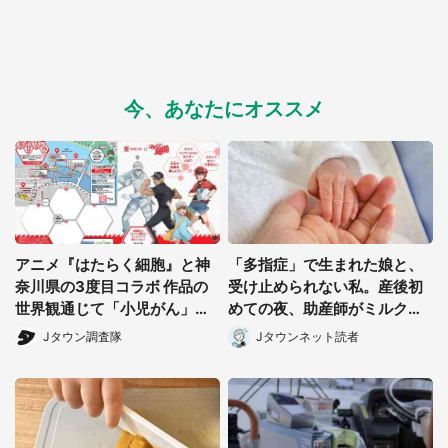
今、あなたにオススメ
選択する
アニメ『はたらく細胞』と神
「多指症」で生まれた娘と、
奈川県の3度目コラボ 作品の
受け止められない私。産後初
世界観通じて「小児がん」学
めての夜、助産師がミルクを
べる【8/10~31※平日限定】
あげてるのを見て...(静岡県・
Jタウン調査隊
Jタウンネット読者
20代女性)