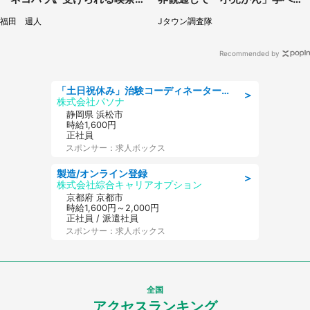
に5.3万人驚がく
【8／10～31※平日限定】
福田 週人
Jタウン調査隊
Recommended by
「土日祝休み」治験コーディネーターのお仕事/未経験OK
＞
株式会社パソナ
静岡県 浜松市
時給1,600円
正社員
スポンサー：求人ボックス
製造/オンライン登録
＞
株式会社綜合キャリアオプション
京都府 京都市
時給1,600円～2,000円
正社員 / 派遣社員
スポンサー：求人ボックス
全国
アクセスランキング