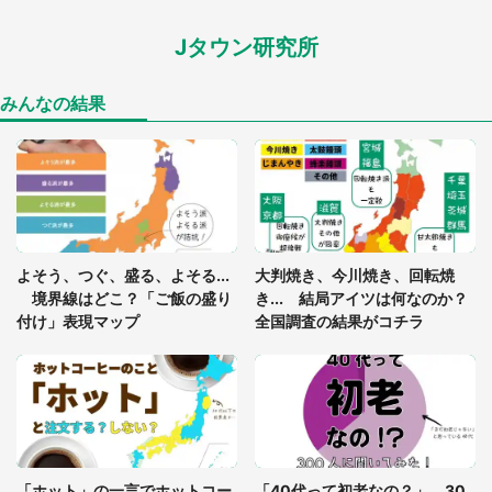
Jタウン研究所
「孫にあげると思って、あなたにこれをあげる」
真夏の山道で見知らぬお婆さんに握らされたもの
（山口県・30代女性）
みんなの結果
「ゾワゾワする」「本当に気持ち悪い」 道端でバ
グっちゃってた〝野生の野菜〟に6.5万人戦慄
「閉所恐怖症の私は新幹線で大パニック。隣席の青
年に『手を繋いで』とお願いしたら...」 体験談に
よそう、つぐ、盛る、よそる...
大判焼き、今川焼き、回転焼
8万人感動
境界線はどこ？「ご飯の盛り
き... 結局アイツは何なのか？
付け」表現マップ
全国調査の結果がコチラ
「富豪すぎ」1歳息子の〝店頭駄々こね〟の内容に1.
7万人驚がく 「お菓子売り場ならまだしも...」「ハ
ードル高い」
あまりにも四角すぎる猫、激写される 「これもう
座布団だろ」「食パンの耳」と1.4万人困惑
「ホット」の一言でホットコー
「40代って初老なの？」 30