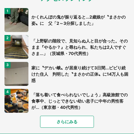
かくれんぼの鬼が振り返ると...2歳娘が〝まさかの
姿〟に 父「2～3分探しました」
「上野駅の階段で、見知らぬ人と目が合った。その
まま『やるか？』と尋ねられ、私たちは2人ですぐ
さま...」（茨城県・70代男性）
家に〝デカい蛾〟が居座り続けて3日間...ビビり続
けた住人 判明した〝まさかの正体〟に14万人も困
惑
「落ち着いて食べられないでしょう」高級旅館での
食事中、じっとできない幼い息子に中年の男性客
が...（東京都・40代男性）
さらにみる
「可愛いのにホラー」「事件性を感じる」 ふわふ
わアザラシの〝赤い異変〟に3.2万人戦慄