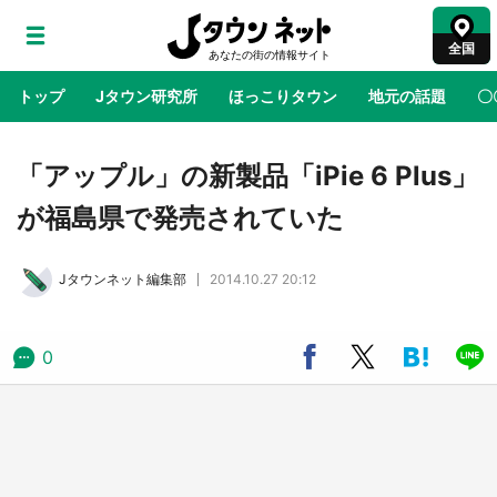
全国
トップ
Jタウン研究所
ほっこりタウン
地元の話題
〇
地域×二次元
絶景
あの時はありがとう
物語がはじ
「アップル」の新製品「iPie 6 Plus」
が福島県で発売されていた
アニメ『はたらく細胞』と神奈川県の3度目コ
ラボ 作品の世界観通じて「小児がん」学べる
Jタウンネット編集部
2014.10.27 20:12
【8／10～31※平日限定】
鳥取・境港「ゲゲゲの妖怪楽園」限定だった鬼
0
太郎グッズ買える 銀座・博品館TOY PARKへ
急げ【8／8～31】
ラプラス・ダークネスが栃木県を征服！？ 県
公式プロモ動画で「聖地」が生産されてます
【7／31～1／31】