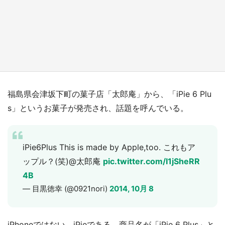
『薬屋のひとりごと』の〝舞〟の世界に入り込
む 六本木ヒルズ展望台でコラボ、本邦初公開
の「猫猫像」も【8／1～10／26】
もっとみる
福島県会津坂下町の菓子店「太郎庵」から、「iPie 6 Plu
s」というお菓子が発売され、話題を呼んでいる。
iPie6Plus This is made by Apple,too. これもア
ップル？(笑)@太郎庵
pic.twitter.com/I1jSheRR
4B
— 目黒徳幸 (@0921nori)
2014, 10月 8
iPhoneではない、iPieである。商品名が「iPie 6 Plus」と