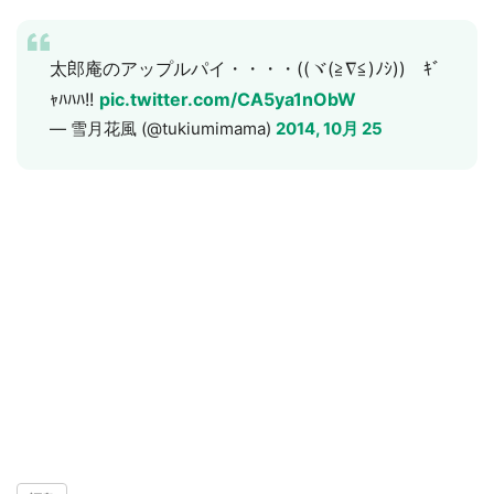
太郎庵のアップルパイ・・・・((ヾ(≧∇≦)ﾉｼ)) ｷﾞ
ｬﾊﾊﾊ!!
pic.twitter.com/CA5ya1nObW
— 雪月花風 (@tukiumimama)
2014, 10月 25