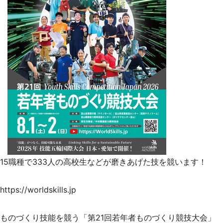
『小林さんちのメイドラゴン』と舞台のモデ
ル・越谷がコラボ 田んぼアートの見頃にあわ
せて企画続々【7／31～】
もっとみる
15職種で333人の高校生などが磨きあげた技を競います！
https://worldskills.jp
ものづくり技能を競う「第21回若年者ものづくり競技大会」