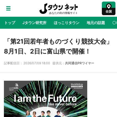
全国
トップ
Jタウン研究所
ほっこりタウン
地元の話題
〇
地域×二次元
絶景
あの時はありがとう
物語がはじ
「第21回若年者ものづくり競技大会」
8月1日、2日に富山県で開催！
ラプラス・ダークネスが栃木県を征服！？ 県
記事配信日： 2026/07/09 18:00 提供元：
共同通信PRワイヤー
公式プロモ動画で「聖地」が生産されてます
【7／31～1／31】
『薬屋のひとりごと』の〝舞〟の世界に入り込
む 六本木ヒルズ展望台でコラボ、本邦初公開
の「猫猫像」も【8／1～10／26】
日向翔陽＆影山飛雄が笹かまを食べる！ アニ
メ『ハイキュー！！』×老舗「鐘崎」コラボで
限定グッズも【8／1～31】