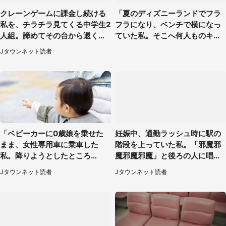
クレーンゲームに課金し続ける
「夏のディズニーランドでフラ
私を、チラチラ見てくる中学生2
フラになり、ベンチで横になっ
人組。諦めてその台から退く
ていた私。そこへ何人ものキャ
と、後ろから声が（東京都・40
ストがやってきて」（埼玉県・2
Jタウンネット読者
代女性）
0代女性）
「ベビーカーに0歳娘を乗せた
妊娠中、通勤ラッシュ時に駅の
まま、女性専用車に乗車した
階段を上っていた私。「邪魔邪
私。降りようとしたところ
魔邪魔邪魔」と後ろの人に唱え
で...」（大阪府・30代女性）
られて（神奈川県・30代女性）
Jタウンネット読者
Jタウンネット読者