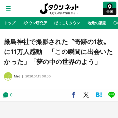
全国
トップ
Jタウン研究所
ほっこりタウン
地元の話題
〇
地域×二次元
絶景
あの時はありがとう
物語がはじ
厳島神社で撮影された〝奇跡の1枚〟
に11万人感動 「この瞬間に出会いた
ラプラス・ダークネスが栃木県を征服！？ 県
かった」「夢の中の世界のよう」
公式プロモ動画で「聖地」が生産されてます
【7／31～1／31】
Met
2026.01.15 06:00
『薬屋のひとりごと』の〝舞〟の世界に入り込
む 六本木ヒルズ展望台でコラボ、本邦初公開
の「猫猫像」も【8／1～10／26】
0
日向翔陽＆影山飛雄が笹かまを食べる！ アニ
メ『ハイキュー！！』×老舗「鐘崎」コラボで
限定グッズも【8／1～31】