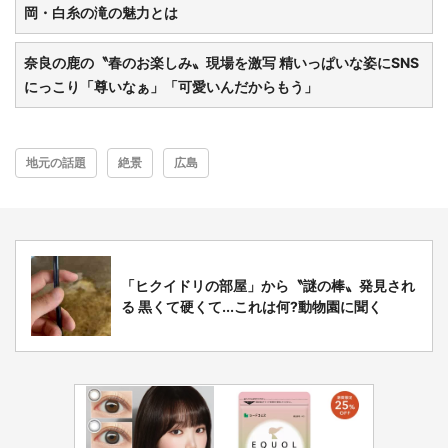
岡・白糸の滝の魅力とは
奈良の鹿の〝春のお楽しみ〟現場を激写 精いっぱいな姿にSNS
にっこり「尊いなぁ」「可愛いんだからもう」
地元の話題
絶景
広島
都道府選択
「ヒクイドリの部屋」から〝謎の棒〟発見され
る 黒くて硬くて...これは何?動物園に聞く