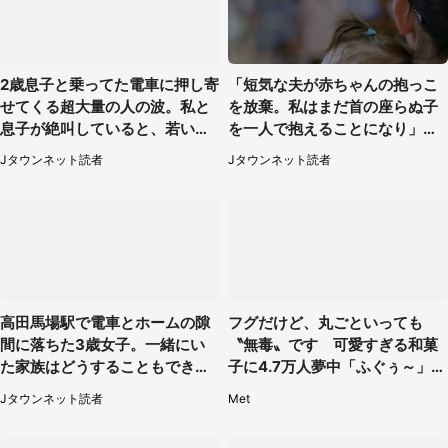
2歳息子と乗ってた電車に押し寄
「短気な夫が赤ちゃんの抱っこ
せてくる超大量の人の波。私と
を放棄。私はまだ首の座らぬ子
息子が絶叫していると、若いカ
を一人で抱えることになり」
ップルの乗客が...（東京都・60
（岩手県・40代女性）
Jタウンネット読者
Jタウンネット読者
代女性）
高田馬場駅で電車とホームの隙
フグだけど、丸ごといっても
間に落ちた3歳女子。一緒にい
〝無毒〟です 可愛すぎる和菓
た家族はどうすることもできな
子に4.7万人夢中「ふぐぅ～」
くて...（埼玉県・50代女性）
「職人の技ですね」
Jタウンネット読者
Met