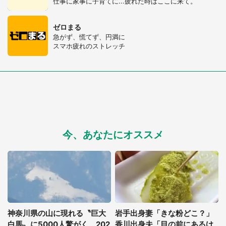
仕事に家事に子育てに...疲れた時はここに来て。
ゼロまる
急がず、慌てず、円満に
スマホ疲れのストレッチ
今、あなたにオススメ
神奈川県の山に現れる〝巨大
岩手出身妻「きな粉どこ？」
白馬〟に5000人驚がく 202
香川出身夫「目の前にあるけ