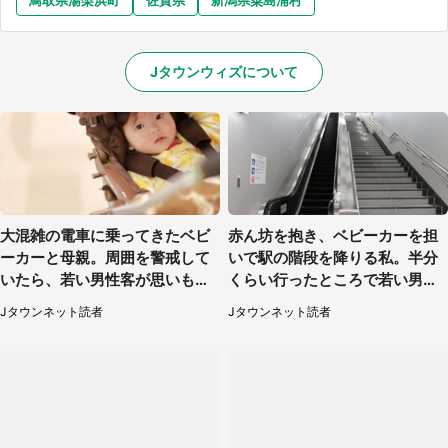
鳥取県湯梨浜町
佐賀県
新潟県粟島浦村
Jタウンウィズについて
大混雑の電車に乗ってきたベビ
赤ん坊を抱き、ベビーカーを担
ーカーと母親。周囲を警戒して
いで駅の階段を降りる私。半分
いたら、若い男性客が思いもよ
くらい行ったところで若い男性
らぬ行動に（東京都・50代女
が...（埼玉県・50代女性）
Jタウンネット読者
Jタウンネット読者
性）