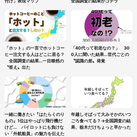
付け」表現マップ
全国調査の結果がコチラ
梅田の地下街でベビーカーを押しつつ迷う私に、見
知らぬおじいさんがわざわざ声をかけてきて（兵庫
県・30代女性）
「ゾワゾワする」「本当に気持ち悪い」 道端でバ
グっちゃってた〝野生の野菜〟に6.5万人戦慄
「ホット」の一言でホットコー
「40代って初老なの？」 30
ヒー注文する人はどこに居る？
0人に聞いた結果...世代ごとの
全国調査の結果...一目瞭然の
〝認識の差〟発覚
〝答え〟出た
一緒に働きたい『はたらくのり
年越しそばって大みそかのいつ
もの』1位はやっぱり飛行機だ
ごろ食べてる？→全国調査の結
けど... パイロットにも負けな
果、栃木だけちょっと早かった
い「外航船員」の魅力を伝えた