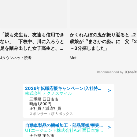
「親も先生も、友達も信用でき
かくれんぼの鬼が振り返ると...2
ない」 下校中、川に入ろうと
歳娘が〝まさかの姿〟に 父「2
足を踏み出した女子高生と、彼
～3分探しました」
女を止めた予想外の存在
Jタウンネット読者
Met
Recommended by
2026年転職応援キャンペーン!入社特典58万円/デンソーで働こう!自動車工場で小型部品の検査業務 denso aichi
＞
株式会社テクノスマイル
三重県 四日市市
時給1,800円
正社員 / 派遣社員
スポンサー：求人ボックス
自動車製品の機械加工・部品運搬/寮完備/日払い/工場・製造
＞
UTエージェント株式会社AGT西日本第二CU
大分県 宇佐市