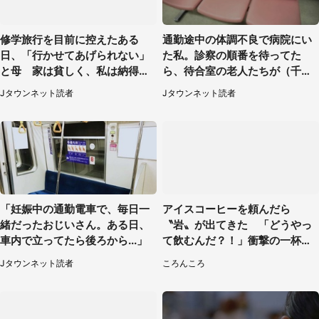
修学旅行を目前に控えたある
通勤途中の体調不良で病院にい
日、「行かせてあげられない」
た私。診察の順番を待ってた
と母 家は貧しく、私は納得し
ら、待合室の老人たちが（千葉
たけれど...（北海道・70代以上
県・50代男性）
Jタウンネット読者
Jタウンネット読者
女性）
「妊娠中の通勤電車で、毎日一
アイスコーヒーを頼んだら
緒だったおじいさん。ある日、
〝岩〟が出てきた 「どうやっ
車内で立ってたら後ろから...」
て飲むんだ？！」衝撃の一杯が
話題
Jタウンネット読者
ころんころ