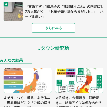
「富豪すぎ」1歳息子の〝店頭駄々こね〟の内容に1.
7万人驚がく 「お菓子売り場ならまだしも...」「ハ
ードル高い」
さらにみる
あまりにも四角すぎる猫、激写される 「これもう
座布団だろ」「食パンの耳」と1.4万人困惑
Jタウン研究所
家に〝デカい蛾〟が居座り続けて3日間...ビビり続
けた住人 判明した〝まさかの正体〟に14万人も困
惑
みんなの結果
「○○がない街に住んでいます」住人の呟きに30万
人驚がく 何が存在しないか、あなたはわかる？
「閉所恐怖症の私は新幹線で大パニック。隣席の青
年に『手を繋いで』とお願いしたら...」 体験談に
よそう、つぐ、盛る、よそる...
大判焼き、今川焼き、回転焼
8万人感動
境界線はどこ？「ご飯の盛り
き... 結局アイツは何なのか？