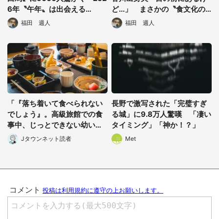
6年〝午年〟は出会える
ど...」 まさかの〝食文化の
か！？
差〟に1万人驚がく
福田 週人
福田 週人
「『落ち着いて食べられない
長野で激写された「完璧すぎ
でしょう』。高級旅館での食
る城」に9.8万人驚嘆 「凄い
事中、じっとできない幼い息
タイミング」「神か！？」
子に中年の男性客が...」（東
Jタウンネット読者
Met
京都・40代男性）