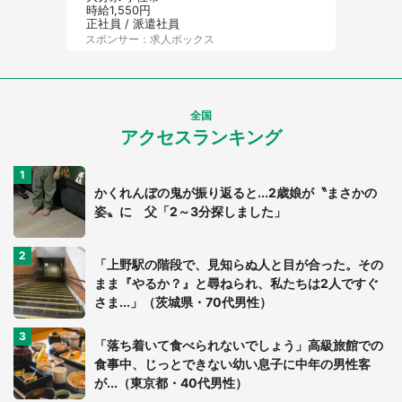
時給1,550円
正社員 / 派遣社員
スポンサー：求人ボックス
全国
アクセスランキング
かくれんぼの鬼が振り返ると...2歳娘が〝まさかの
姿〟に 父「2～3分探しました」
「上野駅の階段で、見知らぬ人と目が合った。その
まま『やるか？』と尋ねられ、私たちは2人ですぐ
さま...」（茨城県・70代男性）
「落ち着いて食べられないでしょう」高級旅館での
食事中、じっとできない幼い息子に中年の男性客
が...（東京都・40代男性）